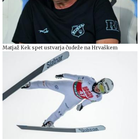
Matjaž Kek spet ustvarja čudeže na Hrvaškem