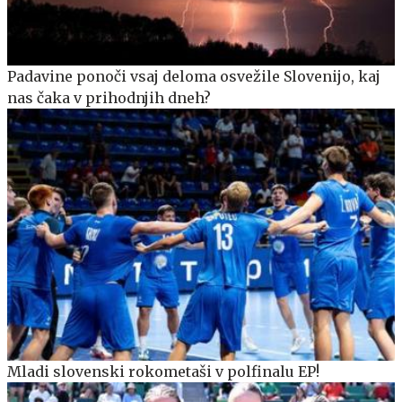
Padavine ponoči vsaj deloma osvežile Slovenijo, kaj
nas čaka v prihodnjih dneh?
Mladi slovenski rokometaši v polfinalu EP!