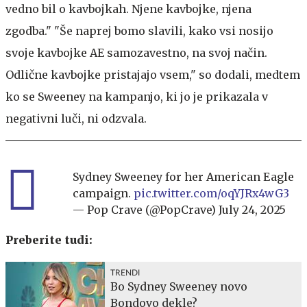
vedno bil o kavbojkah. Njene kavbojke, njena
zgodba." "Še naprej bomo slavili, kako vsi nosijo
svoje kavbojke AE samozavestno, na svoj način.
Odlične kavbojke pristajajo vsem," so dodali, medtem
ko se Sweeney na kampanjo, ki jo je prikazala v
negativni luči, ni odzvala.
Sydney Sweeney for her American Eagle
campaign.
pic.twitter.com/oqYJRx4wG3
— Pop Crave (@PopCrave)
July 24, 2025
Preberite tudi:
TRENDI
Bo Sydney Sweeney novo
Bondovo dekle?