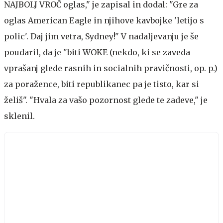
NAJBOLJ VROČ oglas," je zapisal in dodal: "Gre za
oglas American Eagle in njihove kavbojke 'letijo s
polic'. Daj jim vetra, Sydney!" V nadaljevanju je še
poudaril, da je "biti WOKE (nekdo, ki se zaveda
vprašanj glede rasnih in socialnih pravičnosti, op. p.)
za poražence, biti republikanec pa je tisto, kar si
želiš". "Hvala za vašo pozornost glede te zadeve," je
sklenil.