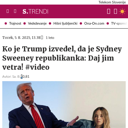
Telekom Slovenije
Trajnost
Vedeževanje
Hišni ljubljenčki
Ona-On.com
TV-spored
Torek, 5. 8. 2025, 13.38
1 leto
Ko je Trump izvedel, da je Sydney
Sweeney republikanka: Daj jim
vetra! #video
Avtor:
Sa. B.
0,81