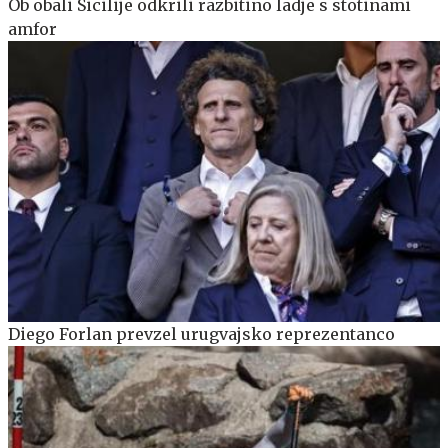
Ob obali Sicilije odkrili razbitino ladje s stotinami
amfor
Diego Forlan prevzel urugvajsko reprezentanco