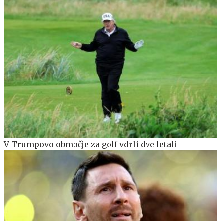
V Trumpovo območje za golf vdrli dve letali