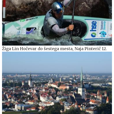
Žiga Lin Hočevar do šestega mesta, Naja Pinterič 12.