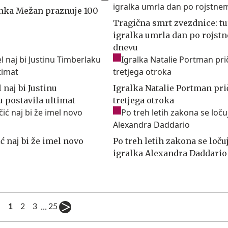
anka Mežan praznuje 100
Tragična smrt zvezdnice: t
igralka umrla dan po rojst
dnevu
l naj bi Justinu
Igralka Natalie Portman pri
 postavila ultimat
tretjega otroka
ć naj bi že imel novo
Po treh letih zakona se loču
igralka Alexandra Daddario
...
1
2
3
25