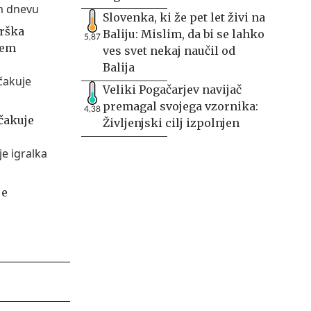
Slovenka, ki že pet let živi na
urška
Baliju: Mislim, da bi se lahko
5,87
nem
ves svet nekaj naučil od
Balija
Veliki Pogačarjev navijač
premagal svojega vzornika:
4,38
čakuje
Življenjski cilj izpolnjen
je