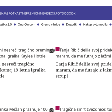
Želite prejemati e-novice?
Uživajmo pametno
ENJA
SPOTKAST
NEPREMIČNINE
VIDEOS.POT
DOGODKI
etika 2.0
Ona-On.com
Gremo v hribe
Dogodki
Nakup avtomobila
 nesreči tragično
Tanja Ribič delila svoj pride
komaj 18-letna igralka
maram, da me futrajo z lažm
tle
strupi