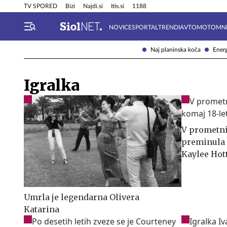
Info in obvestila
Tehnik
TV SPORED
Bizi
Najdi.si
Itis.si
1188
NOVICE
SPORTAL
TRENDI
AVTOMOTO
MN
Naj planinska koča
Energ
Igralka
V prometni
preminula 
Kaylee Hot
Umrla je legendarna Olivera
Katarina