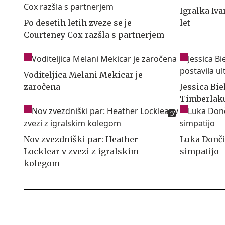
Igralka Iv
Po desetih letih zveze se je
let
Courteney Cox razšla s partnerjem
Voditeljica Melani Mekicar je
zaročena
Jessica Bie
Timberlaku
Nov zvezdniški par: Heather
Luka Donči
Locklear v zvezi z igralskim
simpatijo
kolegom