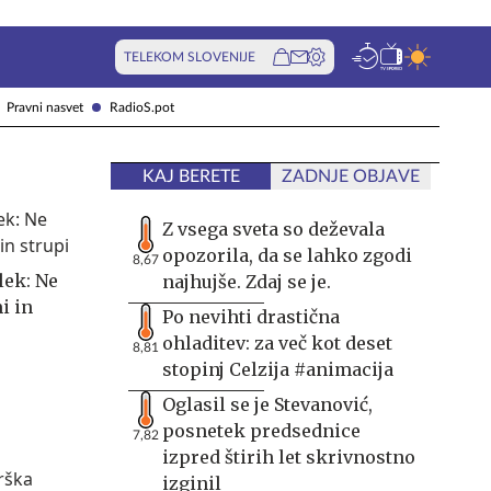
TELEKOM SLOVENIJE
Pravni nasvet
RadioS.pot
KAJ BERETE
ZADNJE OBJAVE
Z vsega sveta so deževala
opozorila, da se lahko zgodi
8,67
lek: Ne
najhujše. Zdaj se je.
i in
Po nevihti drastična
ohladitev: za več kot deset
8,81
stopinj Celzija #animacija
Oglasil se je Stevanović,
posnetek predsednice
7,82
izpred štirih let skrivnostno
izginil