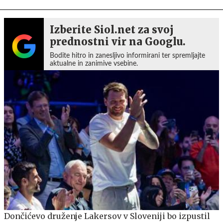
Izberite Siol.net za svoj
prednostni vir na Googlu.
Bodite hitro in zanesljivo informirani ter spremljajte
aktualne in zanimive vsebine.
Dončićevo druženje Lakersov v Sloveniji bo izpustil