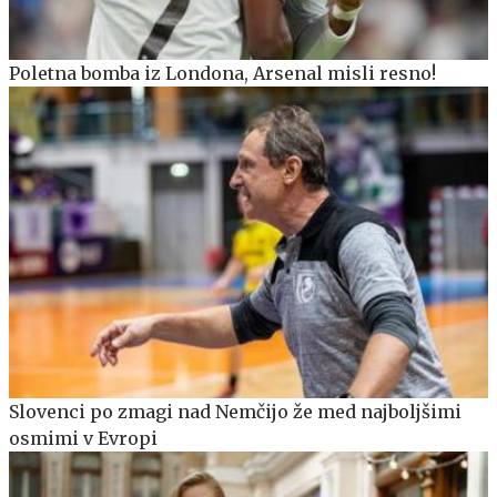
Poletna bomba iz Londona, Arsenal misli resno!
Slovenci po zmagi nad Nemčijo že med najboljšimi
osmimi v Evropi