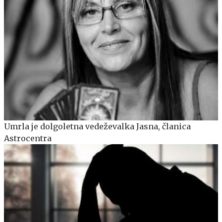
Umrla je dolgoletna vedeževalka Jasna, članica
Astrocentra