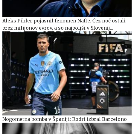
Aleks Pihler pojasnil fenomen Nafte. Čez noč ostali
brez milijonov evrov, a so najboljši v Sloveniji.
Nogometna bomba v Španiji: Rodri izbral Barcelono