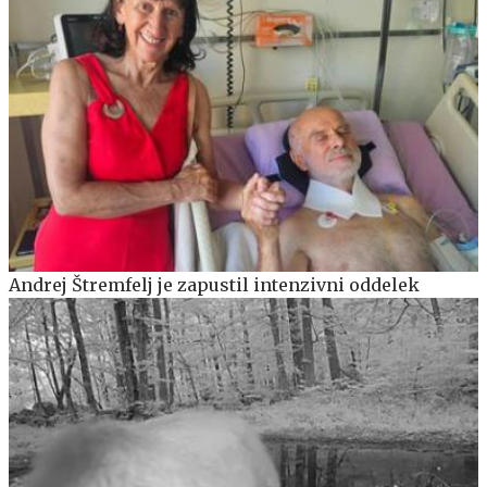
Andrej Štremfelj je zapustil intenzivni oddelek