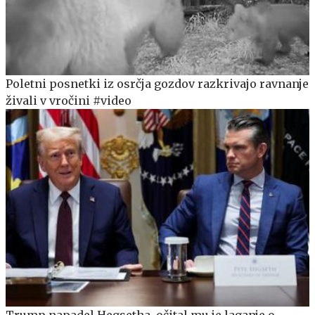
Poletni posnetki iz osrčja gozdov razkrivajo ravnanje
živali v vročini #video
Trump napadel Hegsetha, očital mu je laganje o