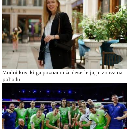
Modni kos, ki ga poznamo že desetletja, je znova na
pohodu