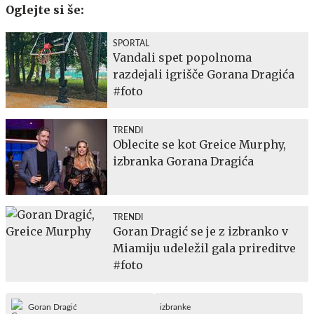
Oglejte si še:
SPORTAL
Vandali spet popolnoma
razdejali igrišče Gorana Dragića
#foto
TRENDI
Oblecite se kot Greice Murphy,
izbranka Gorana Dragića
TRENDI
Goran Dragić se je z izbranko v
Miamiju udeležil gala prireditve
#foto
Goran Dragić
izbranke