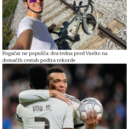
Pogačar ne popušča: dva tedna pred Vuelto na
domačih cestah podira rekorde