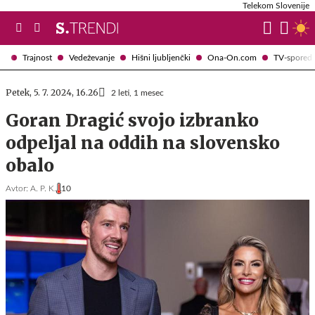
Telekom Slovenije
Trajnost
Vedeževanje
Hišni ljubljenčki
Ona-On.com
TV-spored
Petek, 5. 7. 2024, 16.26
2 leti, 1 mesec
Goran Dragić svojo izbranko
odpeljal na oddih na slovensko
obalo
Avtor:
A. P. K.
10