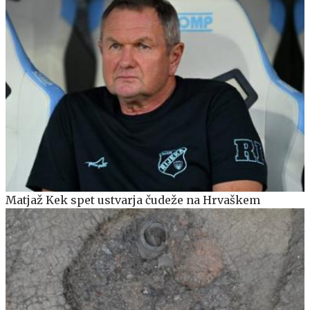
Matjaž Kek spet ustvarja čudeže na Hrvaškem