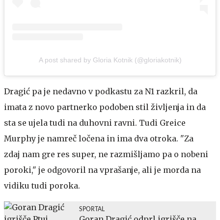
A post shared by Gloria Kotnik (@gloriakotnik)
Dragić pa je nedavno v podkastu za N1 razkril, da
imata z novo partnerko podoben stil življenja in da
sta se ujela tudi na duhovni ravni. Tudi Greice
Murphy je namreč ločena in ima dva otroka. "Za
zdaj nam gre res super, ne razmišljamo pa o nobeni
poroki," je odgovoril na vprašanje, ali je morda na
vidiku tudi poroka.
SPORTAL
Goran Dragić odprl igrišče na