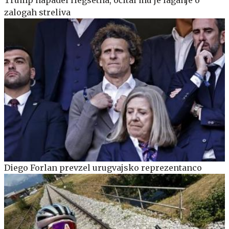
zalogah streliva
Diego Forlan prevzel urugvajsko reprezentanco