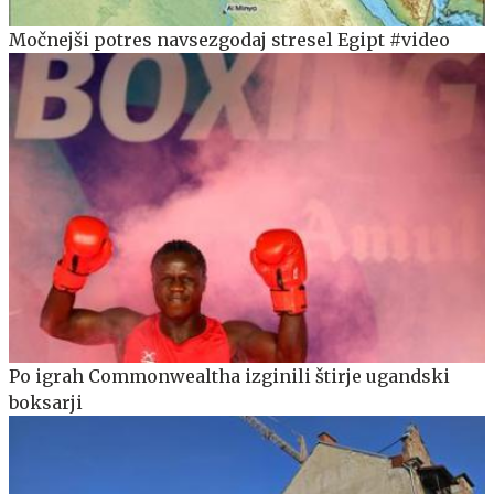
Močnejši potres navsezgodaj stresel Egipt #video
Po igrah Commonwealtha izginili štirje ugandski
boksarji