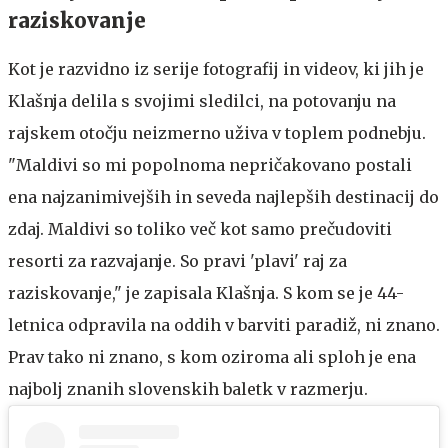
raziskovanje
Kot je razvidno iz serije fotografij in videov, ki jih je
Klašnja delila s svojimi sledilci, na potovanju na
rajskem otočju neizmerno uživa v toplem podnebju.
"Maldivi so mi popolnoma nepričakovano postali
ena najzanimivejših in seveda najlepših destinacij do
zdaj. Maldivi so toliko več kot samo prečudoviti
resorti za razvajanje. So pravi 'plavi' raj za
raziskovanje," je zapisala Klašnja. S kom se je 44-
letnica odpravila na oddih v barviti paradiž, ni znano.
Prav tako ni znano, s kom oziroma ali sploh je ena
najbolj znanih slovenskih baletk v razmerju.