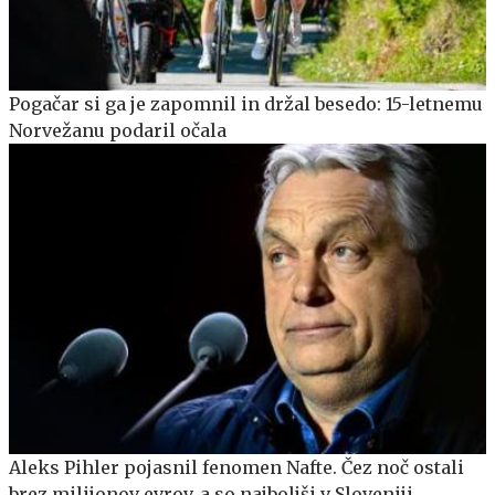
Pogačar si ga je zapomnil in držal besedo: 15-letnemu
Norvežanu podaril očala
Aleks Pihler pojasnil fenomen Nafte. Čez noč ostali
brez milijonov evrov, a so najboljši v Sloveniji.