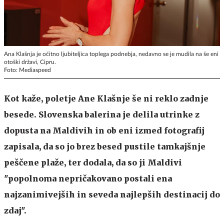
Ana Klašnja je očitno ljubiteljica toplega podnebja, nedavno se je mudila na še eni
otoški državi, Cipru.
Foto: Mediaspeed
Kot kaže, poletje Ane Klašnje še ni reklo zadnje
besede. Slovenska balerina je delila utrinke z
dopusta na Maldivih in ob eni izmed fotografij
zapisala, da so jo brez besed pustile tamkajšnje
peščene plaže, ter dodala, da so ji Maldivi
"popolnoma nepričakovano postali ena
najzanimivejših in seveda najlepših destinacij do
zdaj".