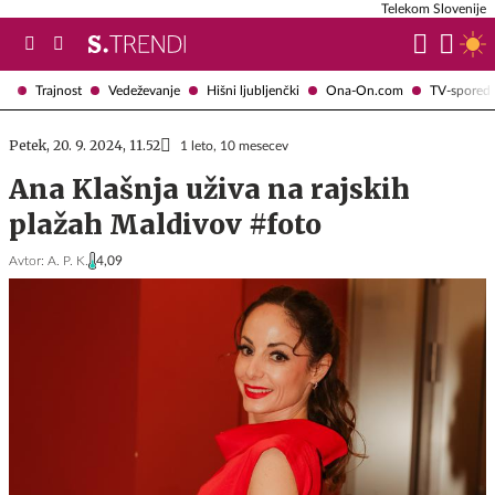
Telekom Slovenije
Trajnost
Vedeževanje
Hišni ljubljenčki
Ona-On.com
TV-spored
Petek, 20. 9. 2024, 11.52
1 leto, 10 mesecev
Ana Klašnja uživa na rajskih
plažah Maldivov #foto
Avtor:
A. P. K.
4,09