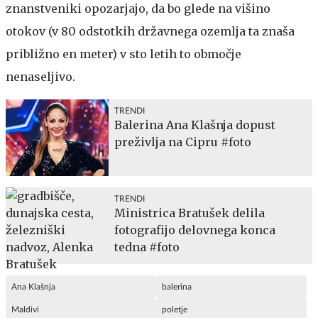
znanstveniki opozarjajo, da bo glede na višino
otokov (v 80 odstotkih državnega ozemlja ta znaša
približno en meter) v sto letih to območje
nenaseljivo.
TRENDI
Balerina Ana Klašnja dopust
preživlja na Cipru #foto
TRENDI
Ministrica Bratušek delila
fotografijo delovnega konca
tedna #foto
Ana Klašnja
balerina
Maldivi
poletje