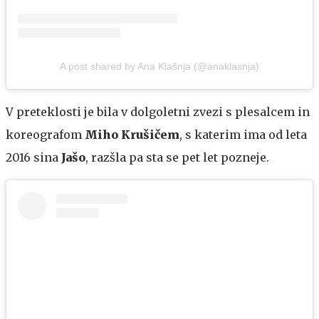
A post shared by Ana Klašnja (@anaklasnja)
V preteklosti je bila v dolgoletni zvezi s plesalcem in
koreografom
Miho Krušičem
, s katerim ima od leta
2016 sina
Jašo
, razšla pa sta se pet let pozneje.