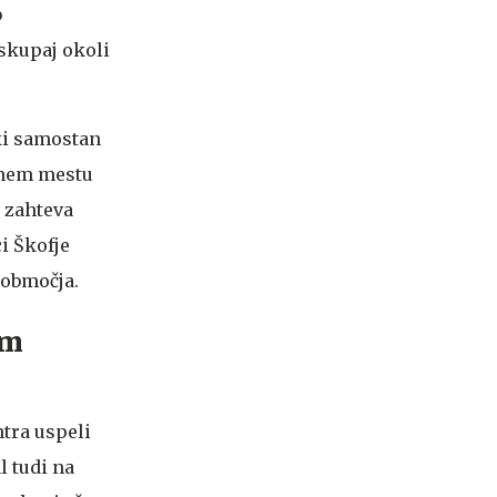
b
 skupaj okoli
ski samostan
 enem mestu
h zahteva
i Škofje
 območja.
em
tra uspeli
l tudi na