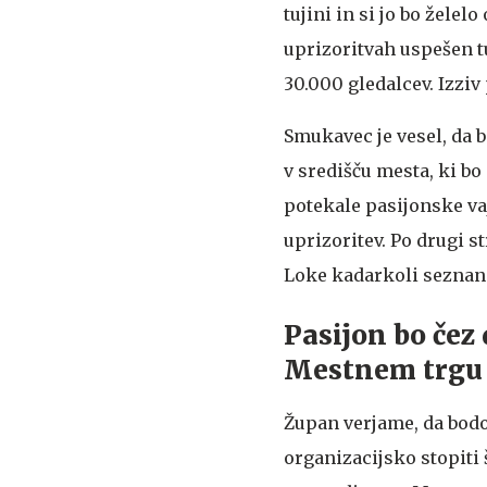
tujini in si jo bo želelo
uprizoritvah uspešen tu
30.000 gledalcev. Izziv
Smukavec je vesel, da 
v središču mesta, ki b
potekale pasijonske vaje
uprizoritev. Po drugi s
Loke kadarkoli seznan
Pasijon bo čez
Mestnem trgu
Župan verjame, da bodo
organizacijsko stopiti 