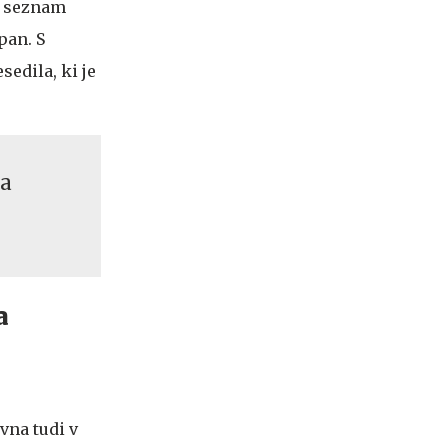
v seznam
milijonov evrov
pan. S
sedila, ki je
ša
a
vna tudi v