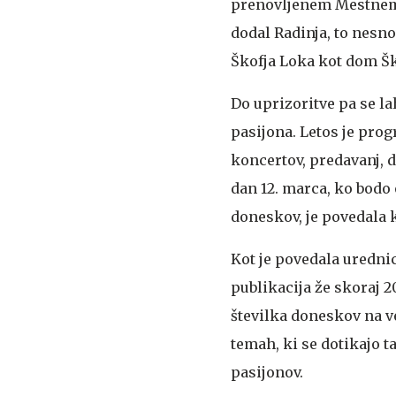
prenovljenem Mestnem t
dodal Radinja, to nesn
Škofja Loka kot dom Ško
Do uprizoritve pa se l
pasijona. Letos je prog
koncertov, predavanj, 
dan 12. marca, ko bodo
doneskov, je povedala 
Kot je povedala uredn
publikacija že skoraj 2
številka doneskov na v
temah, ki se dotikajo 
pasijonov.