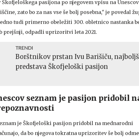
ev Škofjeloškega pasijona po njegovem vpisu na Unesco
čine, zato bo za nas vse še bolj posebna," je povedal žu
 vedno tudi primerno obeležiti 300. obletnico nastanka be
 prejšnji, odpadli uprizoritvi leta 2021.
TRENDI
Borštnikov prstan Ivu Barišiču, najbolj
predstava Škofjeloški pasijon
escov seznam je pasijon pridobil n
repoznavnosti
eznam je Škofjeloški pasijon pridobil na mednarodni
čunajo, da bo njegova tokratna uprizoritev še bolj odme