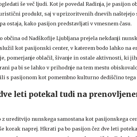
 ogledati še več ljudi. Kot je povedal Radinja, je pasijon o
ristični produkt, saj v uprizoritvenih dnevih naštejejo
 pa ostaja, kako pasijon predstavljati v vmesnem času.
bo občina od Nadškofije Ljubljana prejela nekdanji nun
o služil kot pasijonski center, v katerem bodo lahko na
, pomerjanje oblačil, šivanje in ostale aktivnosti, ki ji
trani pa bi se lahko v prihodnje na tem mestu obiskovalc
ili s pasijonom kot pomembno kulturno dediščino tega
 dve leti potekal tudi na prenovljen
 z ureditvijo nunskega samostana kot pasijonskega cen
še korak naprej. Hkrati pa bo pasijon čez dve leti poteka