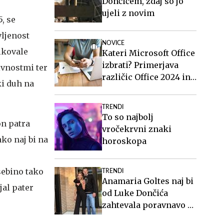
Dončićem, zdaj so jo
ujeli z novim
, se
vljenost
NOVICE
likovale
Kateri Microsoft Office
izbrati? Primerjava
ivnostmi ter
različic Office 2024 in
ki duh na
Office 2021.
TRENDI
To so najbolj
on patra
vročekrvni znaki
ako naj bi na
horoskopa
vsebino tako
TRENDI
Anamaria Goltes naj bi
jal pater
od Luke Dončića
zahtevala poravnavo v
višini slabih 44