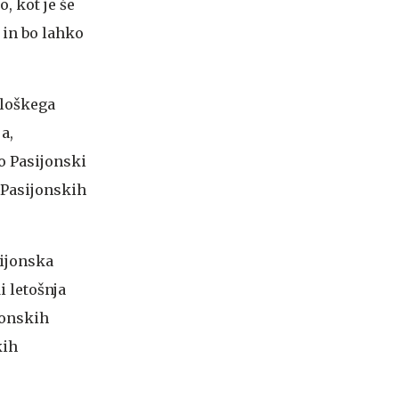
, kot je še
 in bo lahko
eloškega
a,
o Pasijonski
 Pasijonskih
ijonska
i letošnja
jonskih
kih