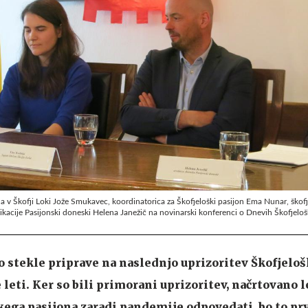
 v Škofji Loki Jože Smukavec, koordinatorica za Škofjeloški pasijon Ema Nunar, škofj
ikacije Pasijonski doneski Helena Janežič na novinarski konferenci o Dnevih Škofjeloš
so stekle priprave na naslednjo uprizoritev Škofjelo
e leti. Ker so bili primorani uprizoritev, načrtovano l
kega pasijona zaradi pandemije odpovedati, bo to pr