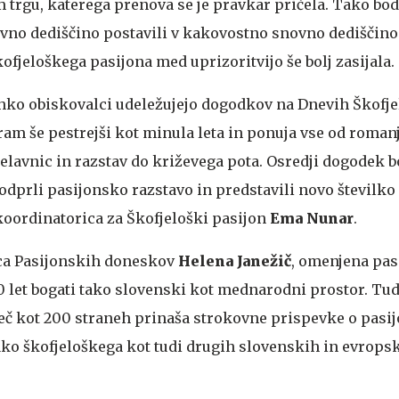
rgu, katerega prenova se je pravkar pričela. Tako bodo
ovno dediščino postavili v kakovostno snovno dediščino
fjeloškega pasijona med uprizoritvijo še bolj zasijala.
ahko obiskovalci udeležujejo dogodkov na Dnevih Škofj
ram še pestrejši kot minula leta in ponuja vse od romanj
delavnic in razstav do križevega pota. Osredji dogodek b
 odprli pasijonsko razstavo in predstavili novo številko
koordinatorica za Škofjeloški pasijon
Ema Nunar
.
ica Pasijonskih doneskov
Helena Janežič
, omenjena pas
0 let bogati tako slovenski kot mednarodni prostor. Tud
eč kot 200 straneh prinaša strokovne prispevke o pasi
tako škofjeloškega kot tudi drugih slovenskih in evrops