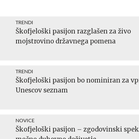
TRENDI
Škofjeloški pasijon razglašen za živo
mojstrovino državnega pomena
TRENDI
Škofjeloški pasijon bo nominiran za vp
Unescov seznam
NOVICE
Škofjeloški pasijon – zgodovinski spek