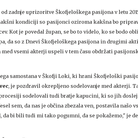
 od zadnje uprizoritve Škofjeloškega pasijona v letu 2015
 kakšni kondiciji so pasijonci oziroma kakšna bo pripra
ev. Kot je povedal župan, se bo to videlo, ko se bodo ob
pa, da so z Dnevi Škofjeloškega pasijona in drugimi akt
 med vsemi akterji uspeli v tem času obdržati pasijons
ga samostana v Škofji Loki, ki hrani Škofjeloški pasij
vec
, je pozdravil okrepljeno sodelovanje med akterji. T
procesiji sodelovali tudi bratje kapucini, ki so jih doslej
"Vesel sem, da nas je občina zbezala ven, postavila našo 
d, da bi bili tudi mi tako pogumni, da se pokažemo," je de