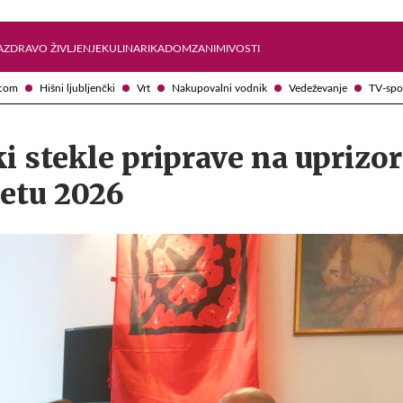
Želite prejemati e-novice?
Uživajmo pametno
A
ZDRAVO ŽIVLJENJE
KULINARIKA
DOM
ZANIMIVOSTI
com
Hišni ljubljenčki
Vrt
Nakupovalni vodnik
Vedeževanje
TV-spo
ki stekle priprave na uprizor
letu 2026