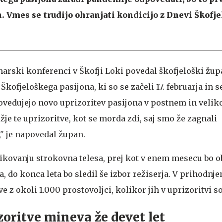
ih. Vmes se trudijo ohranjati kondicijo z Dnevi Škofj
inarski konferenci v Škofji Loki povedal škofjeloški žu
i Škofjeloškega pasijona, ki so se začeli 17. februarja in 
apovedujejo novo uprizoritev pasijona v postnem in vel
ižje te uprizoritve, kot se morda zdi, saj smo že zagnali
," je napovedal župan.
blikovanju strokovna telesa, prej kot v enem mesecu bo o
a, do konca leta bo sledil še izbor režiserja. V prihodnj
e z okoli 1.000 prostovoljci, kolikor jih v uprizoritvi s
zoritve mineva že devet let