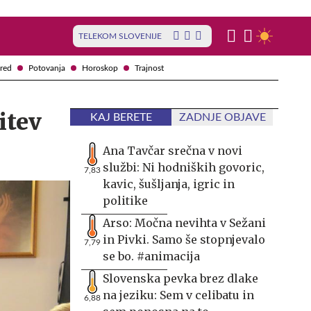
TELEKOM SLOVENIJE
red
Potovanja
Horoskop
Trajnost
itev
KAJ BERETE
ZADNJE OBJAVE
Ana Tavčar srečna v novi
službi: Ni hodniških govoric,
7,83
kavic, šušljanja, igric in
politike
Arso: Močna nevihta v Sežani
in Pivki. Samo še stopnjevalo
7,79
se bo. #animacija
Slovenska pevka brez dlake
na jeziku: Sem v celibatu in
6,88