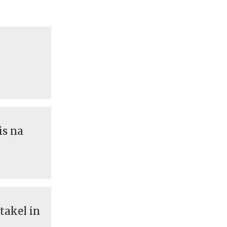
is na
takel in