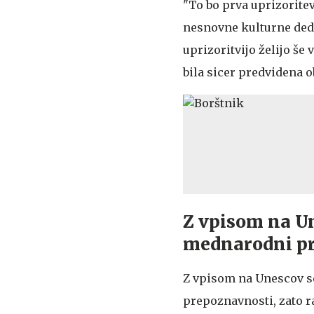
"To bo prva uprizorit
nesnovne kulturne dediš
uprizoritvijo želijo še
bila sicer predvidena ob
Z vpisom na Un
mednarodni p
Z vpisom na Unescov s
prepoznavnosti, zato ra