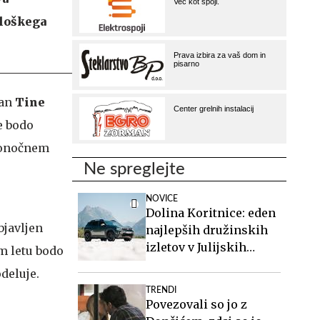
eloškega
pan
Tine
se bodo
ikonočnem
Ne spreglejte
NOVICE
Dolina Koritnice: eden
bjavljen
najlepših družinskih
izletov v Julijskih
em letu bodo
Alpah
odeluje.
TRENDI
Povezovali so jo z