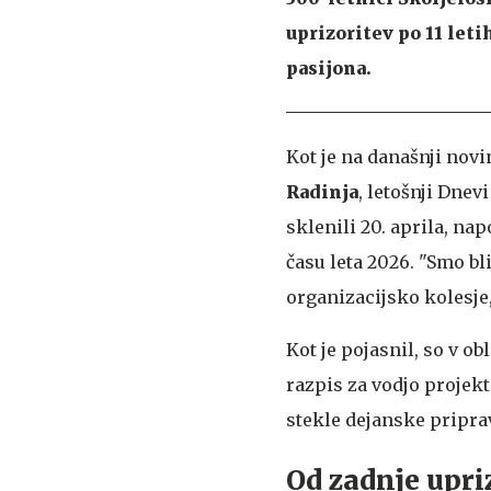
uprizoritev po 11 let
pasijona.
Kot je na današnji nov
Radinja
, letošnji Dnev
sklenili 20. aprila, n
času leta 2026. "Smo bl
organizacijsko kolesje
Kot je pojasnil, so v o
razpis za vodjo projekt
stekle dejanske priprav
Od zadnje upri