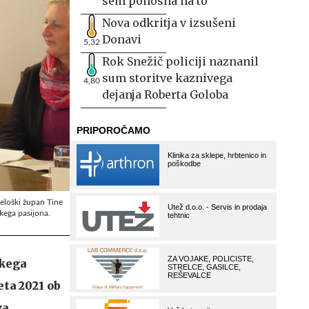
sem ponosna na to
Nova odkritja v izsušeni
Donavi
5,32
Rok Snežič policiji naznanil
sum storitve kaznivega
4,80
dejanja Roberta Goloba
eloški župan Tine
kega pasijona.
škega
eta 2021 ob
va