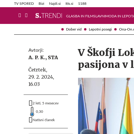
Info in obvestila
Tehnik
TV SPORED
Bizi
Najdi.si
Itis.si
1188
GLASBA IN FILM
SLAVNI
MODA IN LEPOT
Dober vid
Lepotni posegi
Ona-On.
V Škofji Lo
Avtorji:
A. P. K.,
STA
pasijona v 
Četrtek,
29. 2. 2024,
16.03
2 leti, 5 mesecev
0,30
Natisni članek