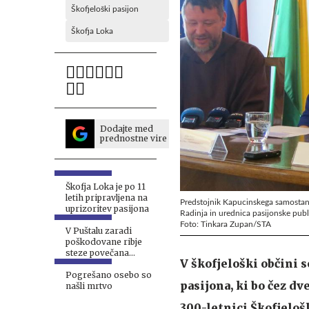
Škofjeloški pasijon
Škofja Loka
Dodajte med
prednostne vire
Škofja Loka je po 11
letih pripravljena na
Predstojnik Kapucinskega samostana
uprizoritev pasijona
Radinja in urednica pasijonske publ
Foto: Tinkara Zupan/STA
V Puštalu zaradi
poškodovane ribje
steze povečana
V škofjeloški občini 
nevarnost za kopalce
Pogrešano osebo so
pasijona, ki bo čez dv
našli mrtvo
300-letnici Škofjeloš