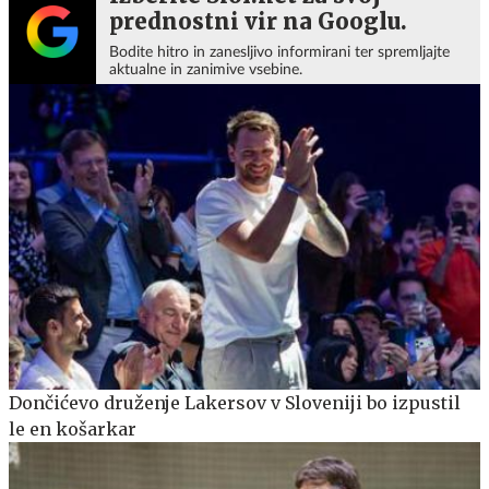
prednostni vir na Googlu.
Bodite hitro in zanesljivo informirani ter spremljajte
aktualne in zanimive vsebine.
Dončićevo druženje Lakersov v Sloveniji bo izpustil
le en košarkar