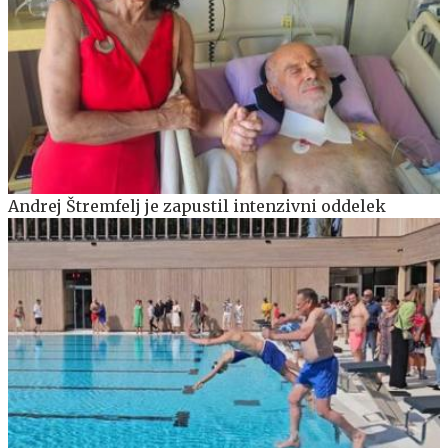
Andrej Štremfelj je zapustil intenzivni oddelek