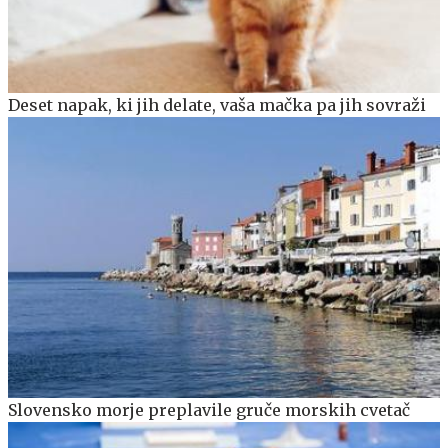
Deset napak, ki jih delate, vaša mačka pa jih sovraži
Slovensko morje preplavile gruče morskih cvetač