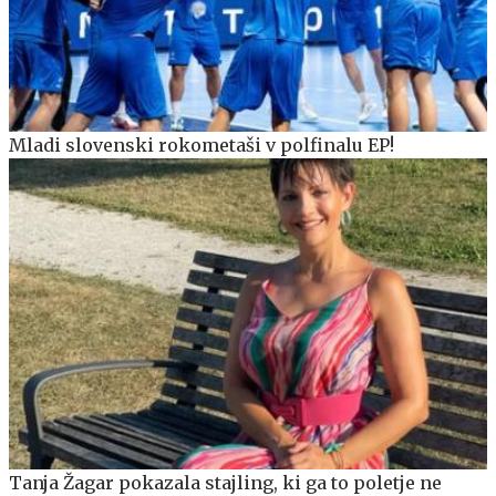
Mladi slovenski rokometaši v polfinalu EP!
Tanja Žagar pokazala stajling, ki ga to poletje ne