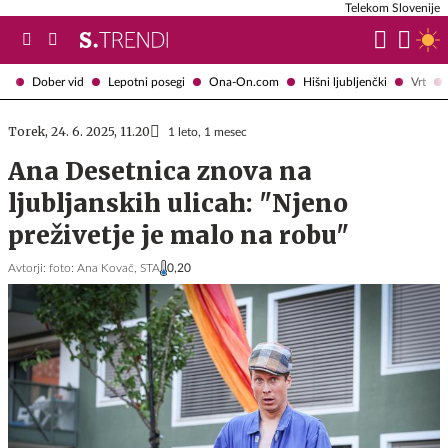
Telekom Slovenije
Dober vid
Lepotni posegi
Ona-On.com
Hišni ljubljenčki
Vrt
Torek, 24. 6. 2025, 11.20
1 leto, 1 mesec
Ana Desetnica znova na
ljubljanskih ulicah: "Njeno
preživetje je malo na robu"
Avtorji:
foto: Ana Kovač,
STA
0,20