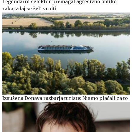
Legendarni selektor premagal agresivno obliko
raka, zdaj se želi vrniti
Izsušena Donava razburja turiste: Nismo plačali za to