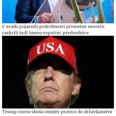
V uradu pojasnili podrobnosti prometne nesreče:
razkrili tudi imena sopotnic predsednice
Trump znova skuša omejiti pravico do državljanstva