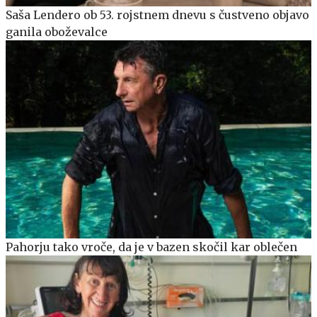
Saša Lendero ob 53. rojstnem dnevu s čustveno objavo
ganila oboževalce
Pahorju tako vroče, da je v bazen skočil kar oblečen