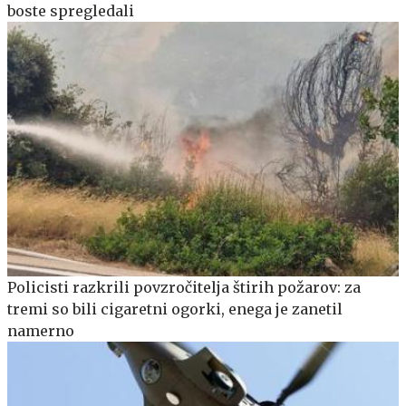
boste spregledali
Policisti razkrili povzročitelja štirih požarov: za
tremi so bili cigaretni ogorki, enega je zanetil
namerno