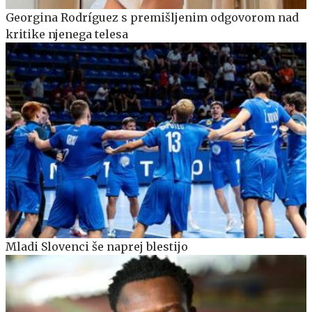
Georgina Rodríguez s premišljenim odgovorom nad
kritike njenega telesa
Mladi Slovenci še naprej blestijo