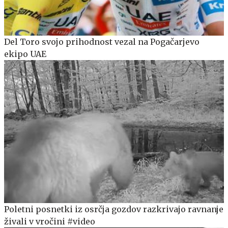
Del Toro svojo prihodnost vezal na Pogačarjevo
ekipo UAE
Poletni posnetki iz osrčja gozdov razkrivajo ravnanje
živali v vročini #video