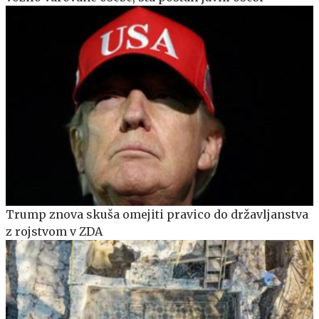
Trump znova skuša omejiti pravico do državljanstva
z rojstvom v ZDA