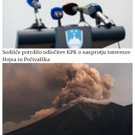
Sodišče potrdilo odločitev KPK o nasprotju interesov
Hojsa in Počivalška