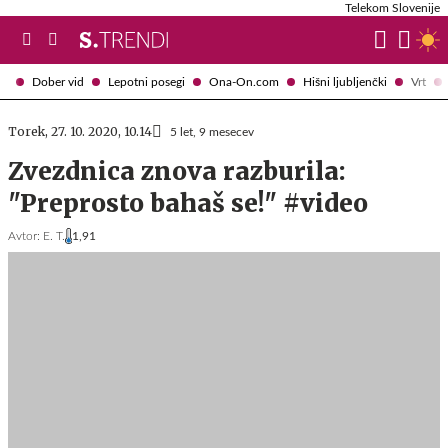
Telekom Slovenije
Dober vid
Lepotni posegi
Ona-On.com
Hišni ljubljenčki
Vrt
Torek, 27. 10. 2020, 10.14
5 let, 9 mesecev
Zvezdnica znova razburila:
"Preprosto bahaš se!" #video
Avtor:
E. T.
1,91