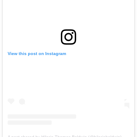
View this post on Instagram
A post shared by Hilaria Thomas Baldwin (@hilariabaldwin)
on
Sep