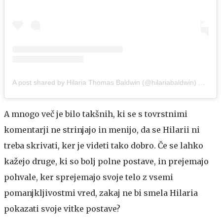
A post shared by Hilaria Thomas Baldwin (@hilariabaldwin)
on
Sep
A mnogo več je bilo takšnih, ki se s tovrstnimi
komentarji ne strinjajo in menijo, da se Hilarii ni
treba skrivati, ker je videti tako dobro. Če se lahko
kažejo druge, ki so bolj polne postave, in prejemajo
pohvale, ker sprejemajo svoje telo z vsemi
pomanjkljivostmi vred, zakaj ne bi smela Hilaria
pokazati svoje vitke postave?