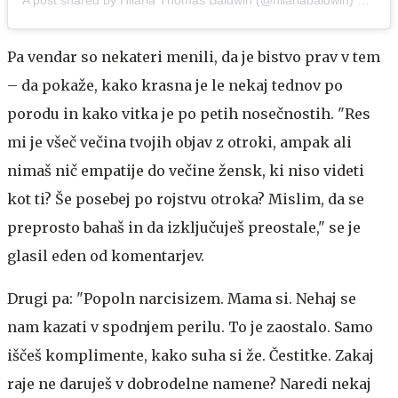
Pa vendar so nekateri menili, da je bistvo prav v tem
– da pokaže, kako krasna je le nekaj tednov po
porodu in kako vitka je po petih nosečnostih. "Res
mi je všeč večina tvojih objav z otroki, ampak ali
nimaš nič empatije do večine žensk, ki niso videti
kot ti? Še posebej po rojstvu otroka? Mislim, da se
preprosto bahaš in da izključuješ preostale," se je
glasil eden od komentarjev.
Drugi pa: "Popoln narcisizem. Mama si. Nehaj se
nam kazati v spodnjem perilu. To je zaostalo. Samo
iščeš komplimente, kako suha si že. Čestitke. Zakaj
raje ne daruješ v dobrodelne namene? Naredi nekaj