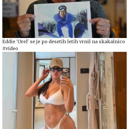
Eddie 'Orel' se je po desetih letih vrnil na skakalnico
#video