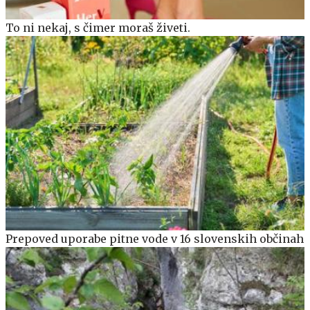
To ni nekaj, s čimer moraš živeti.
Prepoved uporabe pitne vode v 16 slovenskih občinah