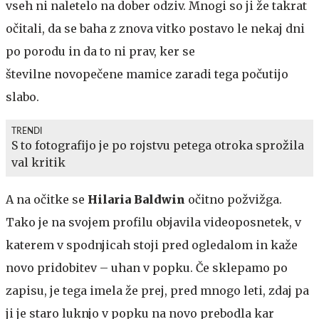
vseh ni naletelo na dober odziv. Mnogi so ji že takrat
očitali, da se baha z znova vitko postavo le nekaj dni
po porodu in da to ni prav, ker se
številne novopečene mamice zaradi tega počutijo
slabo.
TRENDI
S to fotografijo je po rojstvu petega otroka sprožila
val kritik
A na očitke se
Hilaria Baldwin
očitno požvižga.
Tako je na svojem profilu objavila videoposnetek, v
katerem v spodnjicah stoji pred ogledalom in kaže
novo pridobitev – uhan v popku. Če sklepamo po
zapisu, je tega imela že prej, pred mnogo leti, zdaj pa
ji je staro luknjo v popku na novo prebodla kar