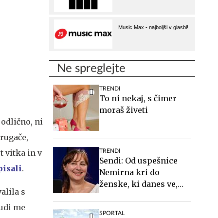
Ne spreglejte
TRENDI
To ni nekaj, s čimer
moraš živeti
 odlično, ni
drugače,
TRENDI
 vitka in v
Sendi: Od uspešnice
pisali
.
Nemirna kri do
ženske, ki danes ve,
alila s
kdo je #Spotkast
judi me
SPORTAL