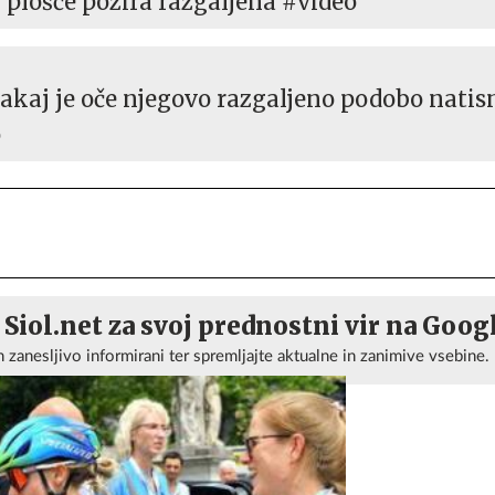
 plošče pozira razgaljena #video
 zakaj je oče njegovo razgaljeno podobo natis
o
 Siol.net za svoj prednostni vir na Goog
n zanesljivo informirani ter spremljajte aktualne in zanimive vsebine.