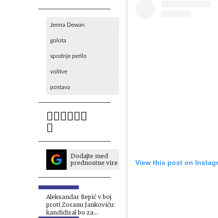
Jenna Dewan
golota
spodnje perilo
volitve
postava
Dodajte med
View this post on Instag
prednostne vire
Aleksandar Repić v boj
proti Zoranu Jankoviću:
kandidiral bo za