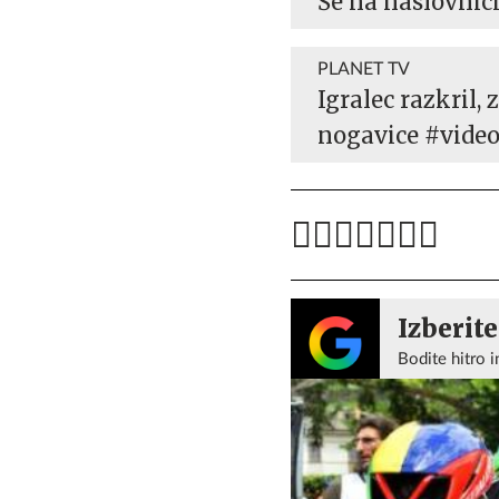
Še na naslovnici
PLANET TV
Igralec razkril,
nogavice #vide
Izberite
Bodite hitro i