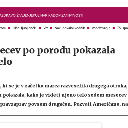
Želite prejemati e-novice?
Uživajmo pametno
A
ZDRAVO ŽIVLJENJE
KULINARIKA
DOM
ZANIMIVOSTI
com
Hišni ljubljenčki
Vrt
Nakupovalni vodnik
Vedeževanje
TV-spo
cev po porodu pokazala
elo
ki se je v začetku marca razveselila drugega otroka, 
n pokazala, kako je videti njeno telo sedem mesecev
 pravzaprav povsem drugačen. Pozvati Američane, naj