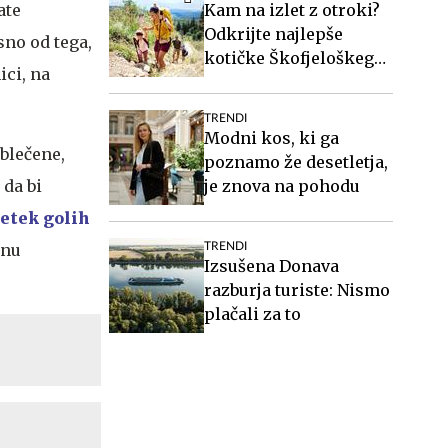
Kam na izlet z otroki?
ate
Odkrijte najlepše
isno od tega,
kotičke Škofjeloškega
ici, na
hribovja.
TRENDI
Modni kos, ki ga
oblečene,
poznamo že desetletja,
je znova na pohodu
 da bi
etek golih
TRENDI
inu
Izsušena Donava
razburja turiste: Nismo
plačali za to