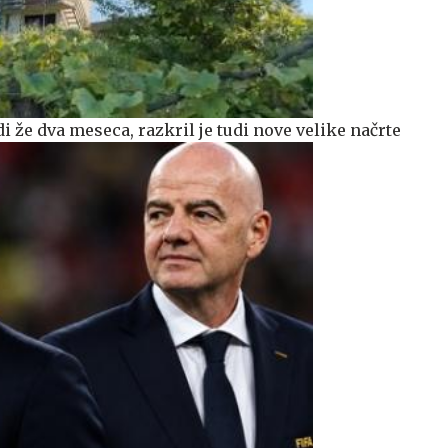
i že dva meseca, razkril je tudi nove velike načrte