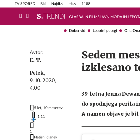
Info in obvestila
Tehnik
TV SPORED
Bizi
Najdi.si
Itis.si
1188
GLASBA IN FILM
SLAVNI
MODA IN LEPOT
Dober vid
Lepotni posegi
Ona-On.
Sedem mese
Avtor:
E. T.
izklesano t
Petek,
9. 10. 2020,
4.00
39-letna Jenna Dewan, 
do spodnjega perila i
5 let, 10 mesecev
A namen objave je bil
1,11
1
Natisni članek