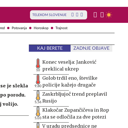
TELEKOM SLOVENIJE
red
Potovanja
Horoskop
Trajnost
KAJ BERETE
ZADNJE OBJAVE
Konec veselja: Janković
preklical ukrep
10
Golob trdil eno, številke
policije kažejo drugače
se je slekla
9,80
Zaskrbljujoč trend preplavil
 po porodu.
Rusijo
5,56
 volijo.
Klakočar Zupančičeva in Rop
sta se odločila za dve potezi
5,03
V uradu predsednice ne