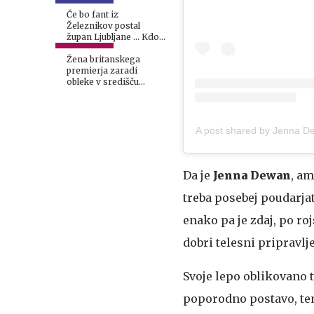
župana Ljubljane
Če bo fant iz
Železnikov postal
župan Ljubljane ... Kdo
ga bo zamenjal v DZ?
Žena britanskega
premierja zaradi
obleke v središču
spletnega linča
A post shared by Jenna 
Da je
Jenna Dewan
, am
treba posebej poudarjat
enako pa je zdaj, po ro
dobri telesni pripravlj
Svoje lepo oblikovano t
poporodno postavo, temv