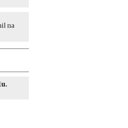
nil na
lu.