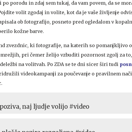
bi po porodu in zdaj sem tukaj, da vam povem, da se mor
Pojdite volit zgodaj in volite, kot da je vaše življenje odv
zapisala ob fotografijo, posneto pred ogledalom v kopaln
perilo kožne barve.
nd zvezdnic, ki fotografije, na katerih so pomanjkljivo 
mrežjih, pri čemer želijo vzbuditi pozornost zgolj za to,
deležbi na volitvah. Po ZDA se te dni sicer širi tudi
posn
 pridružili videokampanji za poučevanje o pravilnem nač
.
oziva, naj ljudje volijo #video