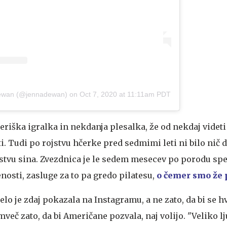
Dewan (@jennadewan)
on
Oct 7, 2020 at 11:11am PDT
eriška igralka in nekdanja plesalka, že od nekdaj videti
i. Tudi po rojstvu hčerke pred sedmimi leti ni bilo nič 
jstvu sina. Zvezdnica je le sedem mesecev po porodu spet
enosti, zasluge za to pa gredo pilatesu,
o čemer smo že 
elo je zdaj pokazala na Instagramu, a ne zato, da bi se hv
eč zato, da bi Američane pozvala, naj volijo. "Veliko l