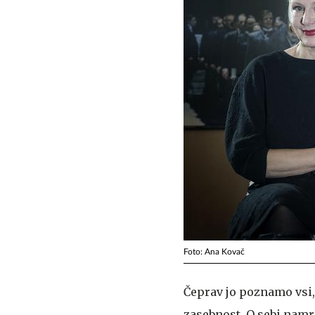
Foto: Ana Kovač
Čeprav jo poznamo vsi,
zasebnost. O sebi namre