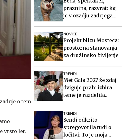
Beda, spektakel,
praznina, razvrat: kaj
je v ozadju zadnjega
videospota Siddharte?
NOVICE
Projekt blizu Mosteca:
prostorna stanovanja
za družinsko življenje
TRENDI
Met Gala 2027 že zdaj
dviguje prah: izbira
teme je razdelila
zadnje o tem
javnost
TRENDI
Sendi odkrito
vamo
spregovorila tudi o
 vrsto let.
ločitvi: To je moja