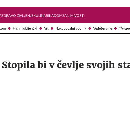
Želite prejemati e-novice?
Uživajmo pametno
A
ZDRAVO ŽIVLJENJE
KULINARIKA
DOM
ZANIMIVOSTI
com
Hišni ljubljenčki
Vrt
Nakupovalni vodnik
Vedeževanje
TV-spo
Stopila bi v čevlje svojih st