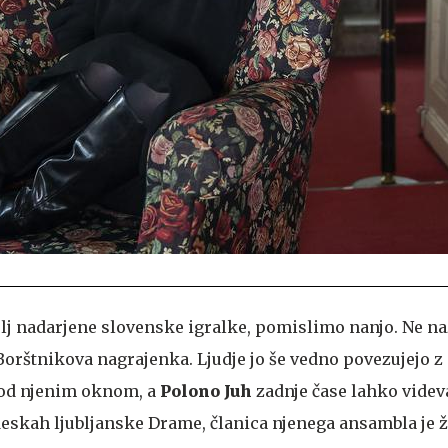
j nadarjene slovenske igralke, pomislimo nanjo. Ne na
a Borštnikova nagrajenka. Ljudje jo še vedno povezujejo z
od njenim oknom, a
Polono Juh
zadnje čase lahko vide
skah ljubljanske Drame, članica njenega ansambla je že