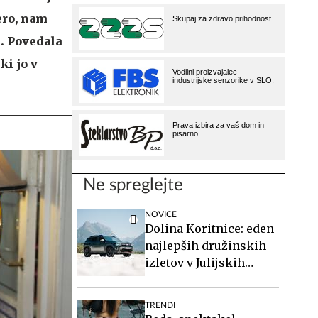
iero, nam
e. Povedala
ki jo v
Ne spreglejte
NOVICE
Dolina Koritnice: eden
najlepših družinskih
izletov v Julijskih
Alpah
TRENDI