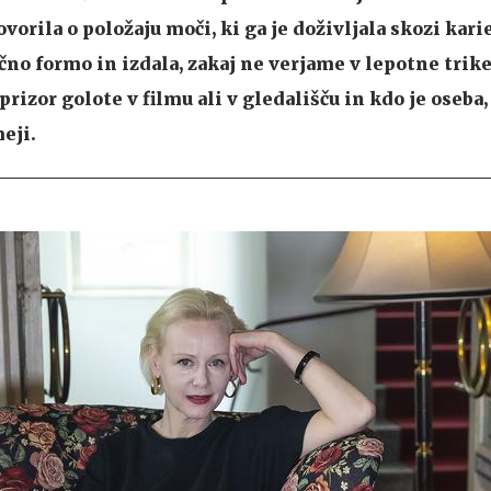
ovorila o položaju moči, ki ga je doživljala skozi kar
čno formo in izdala, zakaj ne verjame v lepotne trik
a prizor golote v filmu ali v gledališču in kdo je oseba, 
eji.