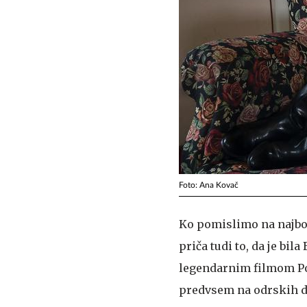
Foto: Ana Kovač
Ko pomislimo na najbol
priča tudi to, da je bil
legendarnim filmom P
predvsem na odrskih de