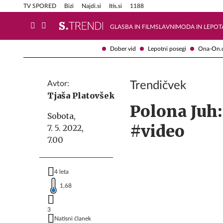
Info in obvestila
Tehnik
TV SPORED
Bizi
Najdi.si
Itis.si
1188
GLASBA IN FILM
SLAVNI
MODA IN LEPOT
Dober vid
Lepotni posegi
Ona-On.
Avtor:
Trendičvek
Tjaša Platovšek
Polona Juh: 
Sobota,
#video
7. 5. 2022,
7.00
4 leta
1,68
3
Natisni članek