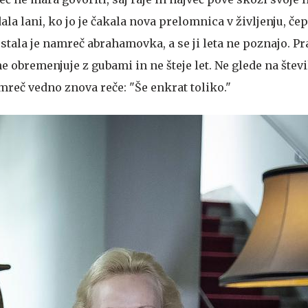
ala lani, ko jo je čakala nova prelomnica v življenju, čep
ostala je namreč abrahamovka, a se ji leta ne poznajo. P
ne obremenjuje z gubami in ne šteje let. Ne glede na števi
mreč vedno znova reče: "Še enkrat toliko."