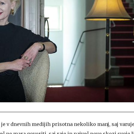
 je v dnevnih medijih prisotna nekoliko manj, saj varuj
č ne mara govoriti, saj raje in največ pove skozi svoje l