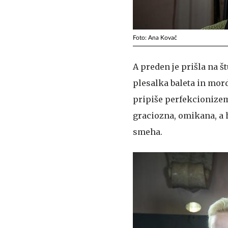
Foto: Ana Kovač
A preden je prišla na št
plesalka baleta in mor
pripiše perfekcionizem 
graciozna, omikana, a 
smeha.