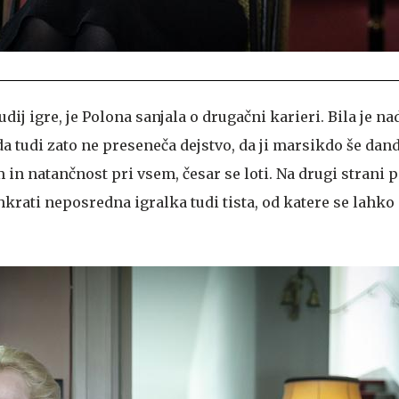
udij igre, je Polona sanjala o drugačni karieri. Bila je 
da tudi zato ne preseneča dejstvo, da ji marsikdo še dan
in natančnost pri vsem, česar se loti. Na drugi strani p
hkrati neposredna igralka tudi tista, od katere se lahk