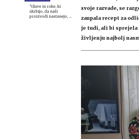
oči #intervju
"Glave in roke, ki
svoje razvade, se razg
skrbijo, da naši
proizvodi nastanejo, so
zaupala recept za odli
doma v Sloveniji"
je tudi, ali bi sprejel
življenju najbolj nasm