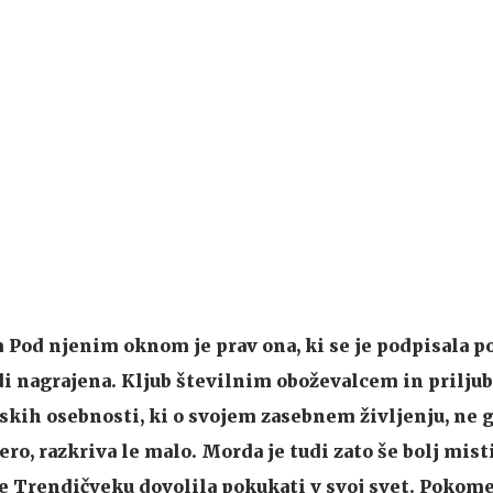
lm Pod njenim oknom je prav ona, ki se je podpisala p
udi nagrajena. Kljub številnim oboževalcem in priljub
jskih osebnosti, ki o svojem zasebnem življenju, ne 
ro, razkriva le malo. Morda je tudi zato še bolj mist
je Trendičveku dovolila pokukati v svoj svet. Pokome