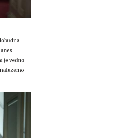
nadobudna
danes
a je vedno
o nalezemo