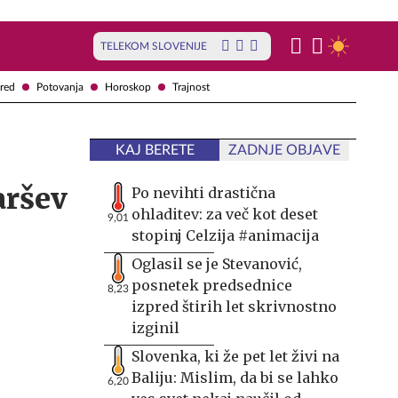
TELEKOM SLOVENIJE
red
Potovanja
Horoskop
Trajnost
KAJ BERETE
ZADNJE OBJAVE
aršev
Po nevihti drastična
ohladitev: za več kot deset
9,01
stopinj Celzija #animacija
Oglasil se je Stevanović,
posnetek predsednice
8,23
izpred štirih let skrivnostno
izginil
Slovenka, ki že pet let živi na
Baliju: Mislim, da bi se lahko
6,20