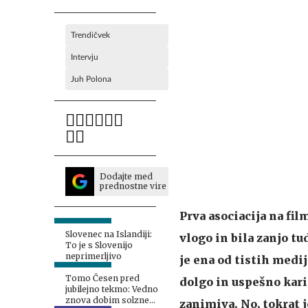
Trendičvek
Intervju
Juh Polona
Dodajte med
prednostne vire
Prva asociacija na fi
Slovenec na Islandiji:
vlogo in bila zanjo t
To je s Slovenijo
neprimerljivo
je ena od tistih medi
Tomo Česen pred
dolgo in uspešno karie
jubilejno tekmo: Vedno
znova dobim solzne
zanimiva. No, tokrat 