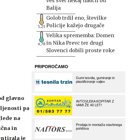
ves svet nekaj naučil od
Balija
Golob trdil eno, številke
Policije kažejo drugače
5,25
Velika sprememba: Domen
in Nika Prevc ter drugi
4,78
Slovenci dobili proste roke
od glavno
ljenosti pa
glede na
ična in
ntirala je