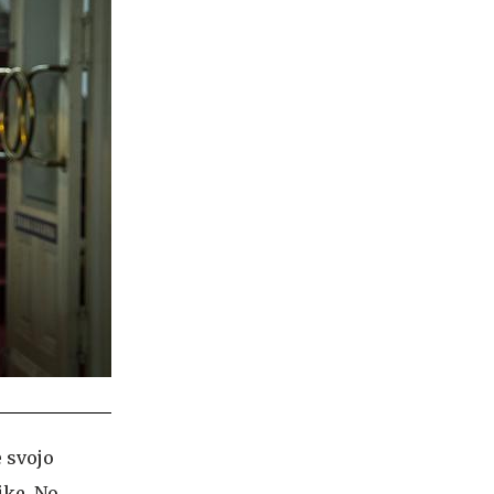
e svojo
ike. No,