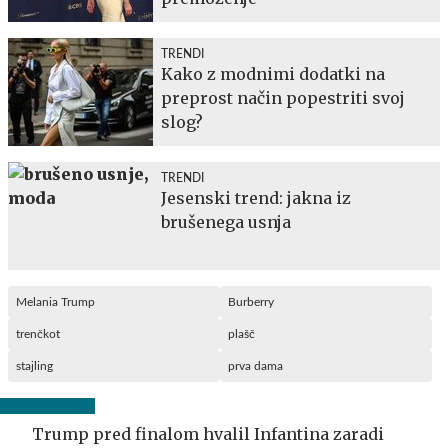
TRENDI
Kako z modnimi dodatki na
preprost način popestriti svoj
slog?
TRENDI
Jesenski trend: jakna iz
brušenega usnja
Melania Trump
Burberry
trenčkot
plašč
stajling
prva dama
Trump pred finalom hvalil Infantina zaradi