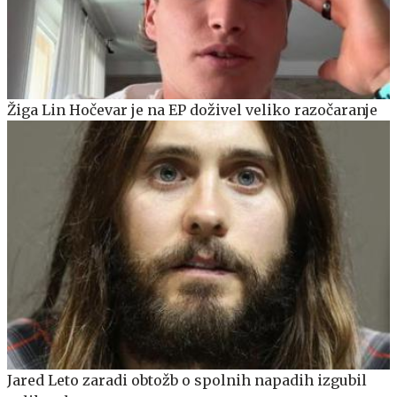
Žiga Lin Hočevar je na EP doživel veliko razočaranje
Jared Leto zaradi obtožb o spolnih napadih izgubil