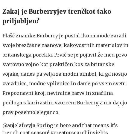
Zakaj je Burberryjev trenčkot tako
priljubljen?
Plašč znamke Burberry je postal ikona mode zaradi
svoje brezčasne zasnove, kakovostnih materialov in
britanskega porekla. Prvič se je pojavil že med prvo
svetovno vojno kot praktičen kos za britanske
vojake, danes pa velja za modni simbol, ki ga nosijo
zvezdnice, modne vplivnice in dame po vsem svetu.
Prepoznavni kroj, nevtralne barve in značilna
podloga s karirastim vzorcem Burberryja mu dajejo
prav posebno eleganco.
@anjelafreyja
Spring is here and that means it’s
trench coat season!
#creatorsearchinsights