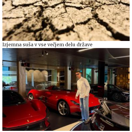
Izjemna suša v vse večjem delu države