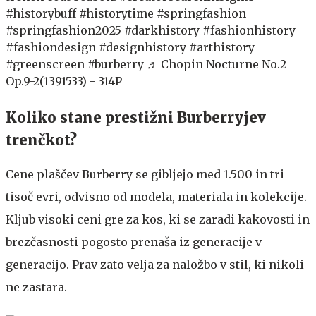
#historybuff
#historytime
#springfashion
#springfashion2025
#darkhistory
#fashionhistory
#fashiondesign
#designhistory
#arthistory
#greenscreen
#burberry
♬ Chopin Nocturne No.2
Op.9-2(1391533) - 314P
Koliko stane prestižni Burberryjev
trenčkot?
Cene plaščev Burberry se gibljejo med 1.500 in tri
tisoč evri, odvisno od modela, materiala in kolekcije.
Kljub visoki ceni gre za kos, ki se zaradi kakovosti in
brezčasnosti pogosto prenaša iz generacije v
generacijo. Prav zato velja za naložbo v stil, ki nikoli
ne zastara.