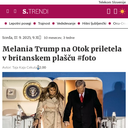
Telekom Slovenije
Lepotni posegi
Trajnost
Vedeževanje
Hišni ljubljenčki
Ona-On.
Sreda, 17. 9. 2025, 9.31
10 mesecev, 3 tedne
Melania Trump na Otok priletela
v britanskem plašču #foto
Avtor:
Taja Kaja Cekuta
2,00