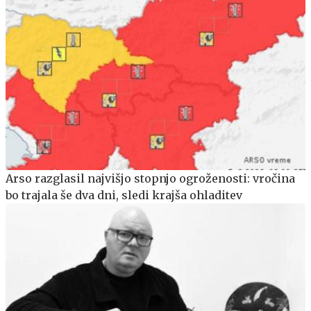
Arso razglasil najvišjo stopnjo ogroženosti: vročina
bo trajala še dva dni, sledi krajša ohladitev