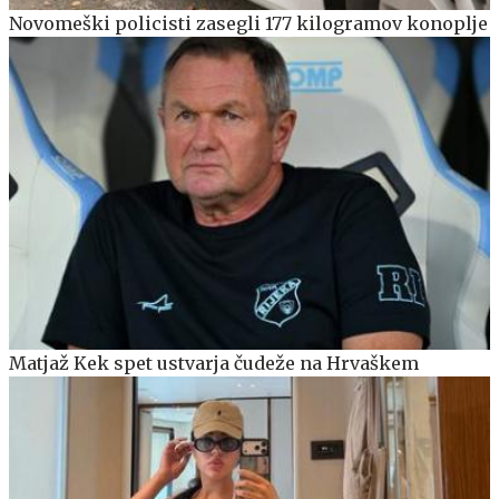
Novomeški policisti zasegli 177 kilogramov konoplje
Matjaž Kek spet ustvarja čudeže na Hrvaškem