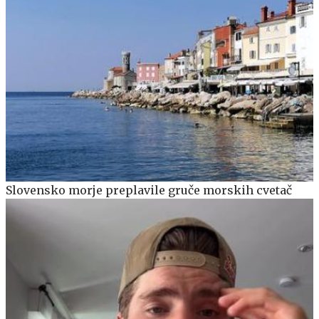
Slovensko morje preplavile gruče morskih cvetač