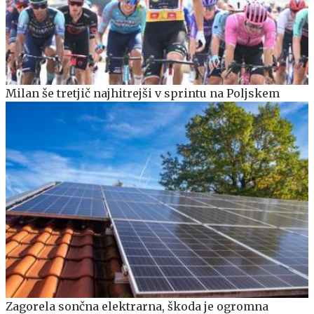
Milan še tretjič najhitrejši v sprintu na Poljskem
Zagorela sončna elektrarna, škoda je ogromna