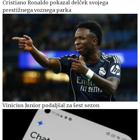
Cristiano Ronaldo pokazal delček svojega
prestižnega voznega parka
Vinicius Junior podaljšal za šest sezon