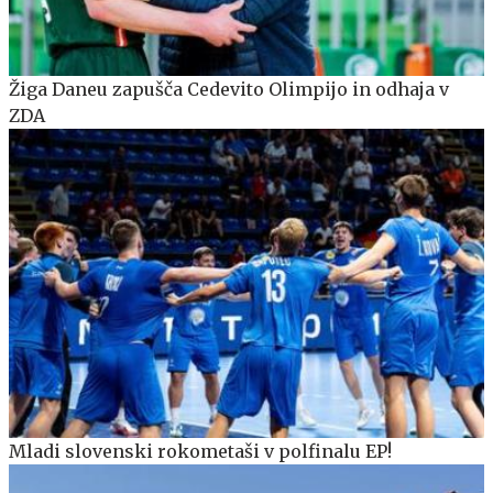
Žiga Daneu zapušča Cedevito Olimpijo in odhaja v
ZDA
Mladi slovenski rokometaši v polfinalu EP!