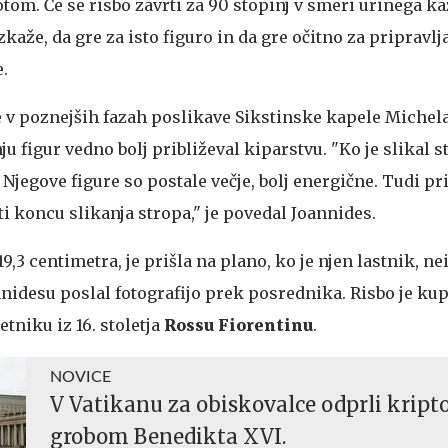
om. Če se risbo zavrti za 90 stopinj v smeri urinega ka
izkaže, da gre za isto figuro in da gre očitno za pripravlj
.
je v poznejših fazah poslikave Sikstinske kapele Michel
ju figur vedno bolj približeval kiparstvu. "Ko je slikal s
 Njegove figure so postale večje, bolj energične. Tudi pr
ti koncu slikanja stropa," je povedal Joannides.
 19,3 centimetra, je prišla na plano, ko je njen lastnik, 
nnidesu poslal fotografijo prek posrednika. Risbo je kupi
etniku iz 16. stoletja
Rossu Fiorentinu
.
NOVICE
V Vatikanu za obiskovalce odprli kripto
grobom Benedikta XVI.