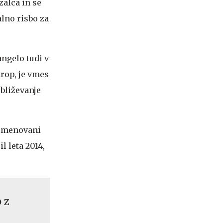
zalca in se
alno risbo za
angelo tudi v
trop, je vmes
ibliževanje
neimenovani
l leta 2014,
 z