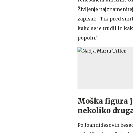
Življenje najznamenitej
zapisal: "Tik pred smrtj
kako se je trudil in kak
popoln."
Moška figura j
nekoliko drug
Po Joannidesovih besed