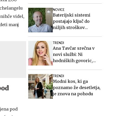
višini slabih 44
milijonov evrov
Michelangelu
NOVICE
Baterijski sistemi
 nihče videl,
postajajo ključ do
ideti manj
nižjih stroškov
elektrike v podjetjih
TRENDI
Ana Tavčar srečna v
novi službi: Ni
hodniških govoric,
kavic, šušljanja, igric
in politike
TRENDI
Modni kos, ki ga
pod
poznamo že desetletja,
je znova na pohodu
ljena pod