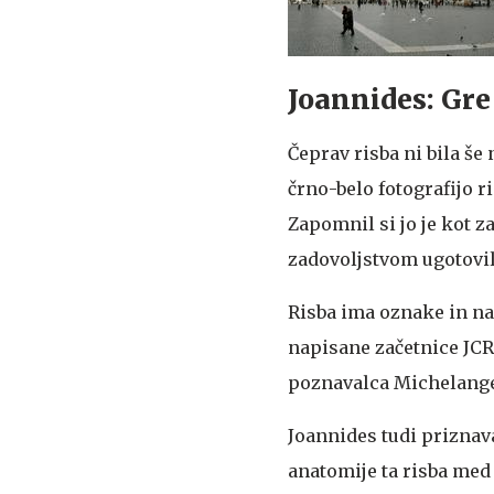
Joannides: Gre
Čeprav risba ni bila še
črno-belo fotografijo r
Zapomnil si jo je kot z
zadovoljstvom ugotovil,
Risba ima oznake in nap
napisane začetnice JCR,
poznavalca Michelangelo
Joannides tudi prizna
anatomije ta risba med 