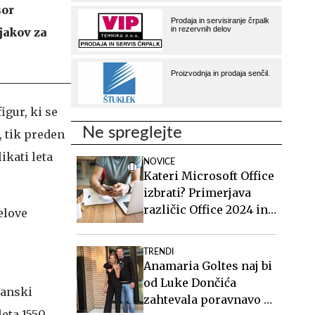
sor
jakov za
igur, ki se
Ne spreglejte
, tik preden
ikati leta
NOVICE
Kateri Microsoft Office
izbrati? Primerjava
različic Office 2024 in
elove
Office 2021.
TRENDI
Anamaria Goltes naj bi
od Luke Dončića
janski
zahtevala poravnavo v
leta 1550