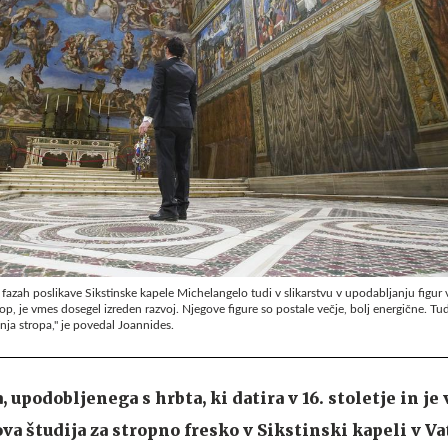
h fazah poslikave Sikstinske kapele Michelangelo tudi v slikarstvu v upodabljanju figur
strop, je vmes dosegel izreden razvoj. Njegove figure so postale večje, bolj energične. Tud
anja stropa," je povedal Joannides.
upodobljenega s hrbta, ki datira v 16. stoletje in je 
va študija za stropno fresko v Sikstinski kapeli v Va