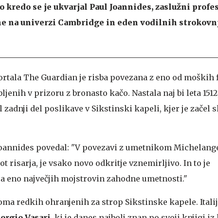
čo kredo se je ukvarjal Paul Joannides, zaslužni profe
 na univerzi Cambridge in eden vodilnih strokovn
ortala The Guardian je risba povezana z eno od moških f
ljenih v prizoru z bronasto kačo. Nastala naj bi leta 1512
zadnji del poslikave v Sikstinski kapeli, kjer je začel sl
 Joannides povedal: "V povezavi z umetnikom Michelang
kot risarja, je vsako novo odkritje vznemirljivo. In to je
a eno največjih mojstrovin zahodne umetnosti."
oma redkih ohranjenih za strop Sikstinske kapele. Itali
orgio Vasari
, ki je danes najbolj znan po svoji knjigi iz 