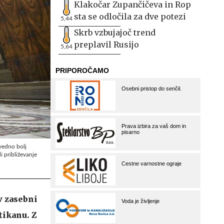
Klakočar Zupančičeva in Rop
sta se odločila za dve potezi
5,44
Skrb vzbujajoč trend
preplavil Rusijo
5,64
 vedno bolj
i približevanje
v zasebni
tikanu. Z