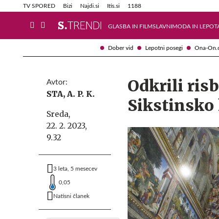
Info in obvestila
Tehnik
TV SPORED
Bizi
Najdi.si
Itis.si
1188
GLASBA IN FILM
SLAVNI
MODA IN LEPOT
Dober vid
Lepotni posegi
Ona-On.
Odkrili ris
Avtor:
STA, A. P. K.
Sikstinsko
Sreda,
22. 2. 2023,
9.32
3 leta, 5 mesecev
0,05
Natisni članek