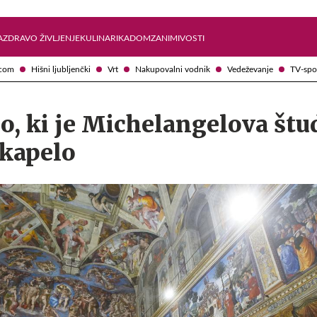
Želite prejemati e-novice?
Uživajmo pametno
A
ZDRAVO ŽIVLJENJE
KULINARIKA
DOM
ZANIMIVOSTI
com
Hišni ljubljenčki
Vrt
Nakupovalni vodnik
Vedeževanje
TV-spo
bo, ki je Michelangelova štud
 kapelo