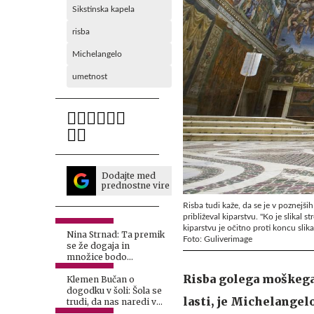
Sikstinska kapela
risba
Michelangelo
umetnost
Dodajte med
prednostne vire
Risba tudi kaže, da se je v poznejši
približeval kiparstvu. "Ko je slikal 
kiparstvu je očitno proti koncu slik
Nina Strnad: Ta premik
Foto: Guliverimage
se že dogaja in
množice bodo
ponovno zahtevale več
Risba golega moškega, 
umetniške vrednosti in
Klemen Bučan o
globine
dogodku v šoli: Šola se
lasti, je Michelangelo
trudi, da nas naredi vse
enake