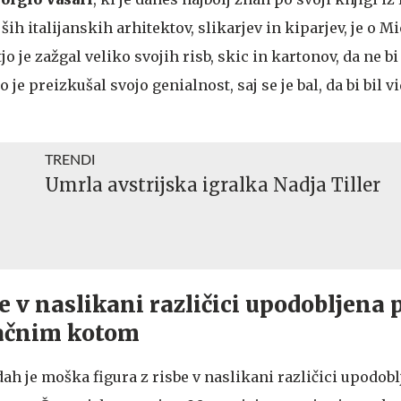
ših italijanskih arhitektov, slikarjev in kiparjev, je o 
o je zažgal veliko svojih risb, skic in kartonov, da ne bi
o je preizkušal svojo genialnost, saj se je bal, da bi bil v
TRENDI
Umrla avstrijska igralka Nadja Tiller
e v naslikani različici upodobljena 
ačnim kotom
ah je moška figura z risbe v naslikani različici upodob