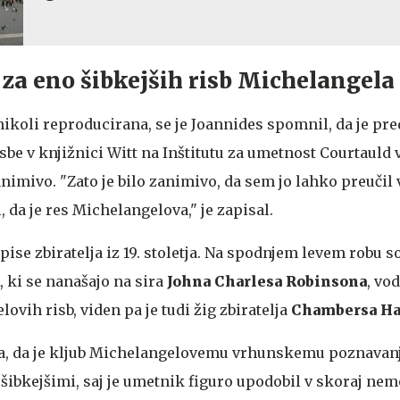
 za eno šibkejših risb Michelangela
 nikoli reproducirana, se je Joannides spomnil, da je pred
isbe v knjižnici Witt na Inštitutu za umetnost Courtauld
animivo. "Zato je bilo zanimivo, da sem jo lahko preučil v
 da je res Michelangelova," je zapisal.
ise zbiratelja iz 19. stoletja. Na spodnjem levem robu s
 ki se nanašajo na sira
Johna Charlesa Robinsona
, vo
vih risb, viden pa je tudi žig zbiratelja
Chambersa Ha
va, da je kljub Michelangelovemu vrhunskemu poznava
šibkejšimi, saj je umetnik figuro upodobil v skoraj nem