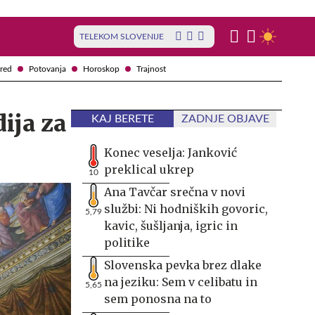
TELEKOM SLOVENIJE
red
Potovanja
Horoskop
Trajnost
ija za
KAJ BERETE
ZADNJE OBJAVE
Konec veselja: Janković
preklical ukrep
10
Ana Tavčar srečna v novi
službi: Ni hodniških govoric,
5,79
kavic, šušljanja, igric in
politike
Slovenska pevka brez dlake
na jeziku: Sem v celibatu in
5,65
sem ponosna na to