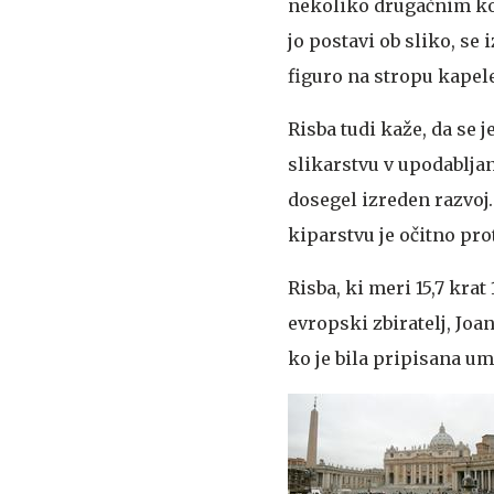
nekoliko drugačnim kot
jo postavi ob sliko, se 
figuro na stropu kapele
Risba tudi kaže, da se 
slikarstvu v upodabljan
dosegel izreden razvoj.
kiparstvu je očitno pro
Risba, ki meri 15,7 krat
evropski zbiratelj, Joa
ko je bila pripisana um