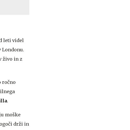
 leti videl
 v Londonu.
 živo in z
o ročno
dilnega
lla
.
nju moške
ogoči drži in