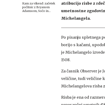
atribucijo risbe z rde
Kam za vikend: začetek
počitnic z Bryanom
umetnostne zgodovine
Adamsom, Sočo in
festivali po vsej
Michelangela.
Sloveniji
Po pisanju spletnega p
borijo s kačami, upodob
je Michelangelo izvedel 
1508.
Za časnik Observer je
veličine, tudi veličine 
Michelangelova risba z
Risba je ena od razmer
renesančni umetnik
Gi