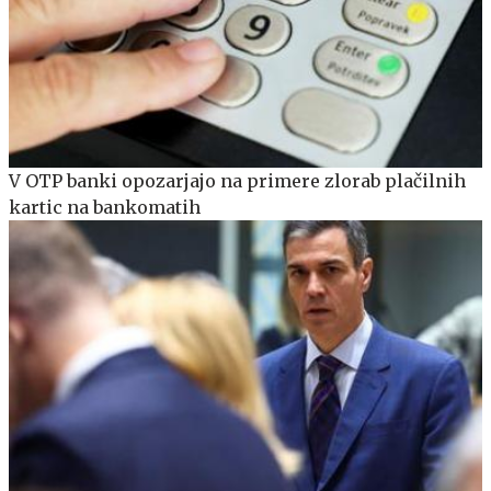
V OTP banki opozarjajo na primere zlorab plačilnih
kartic na bankomatih