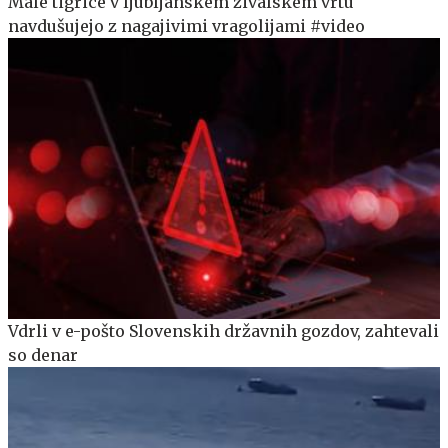
Male tigrice v ljubljanskem živalskem vrtu
navdušujejo z nagajivimi vragolijami #video
Vdrli v e-pošto Slovenskih državnih gozdov, zahtevali
so denar