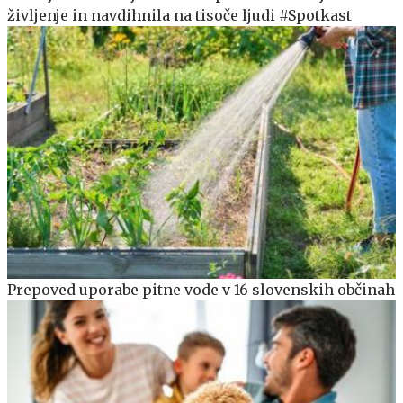
življenje in navdihnila na tisoče ljudi #Spotkast
Prepoved uporabe pitne vode v 16 slovenskih občinah