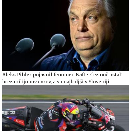
Aleks Pihler pojasnil fenomen Nafte. Čez noč ostali
brez milijonov evrov, a so najboljši v Sloveniji.