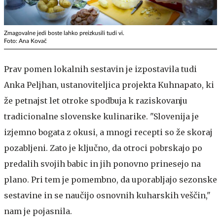
Zmagovalne jedi boste lahko preizkusili tudi vi.
Foto: Ana Kovač
Prav pomen lokalnih sestavin je izpostavila tudi
Anka Peljhan, ustanoviteljica projekta Kuhnapato, ki
že petnajst let otroke spodbuja k raziskovanju
tradicionalne slovenske kulinarike. "Slovenija je
izjemno bogata z okusi, a mnogi recepti so že skoraj
pozabljeni. Zato je ključno, da otroci pobrskajo po
predalih svojih babic in jih ponovno prinesejo na
plano. Pri tem je pomembno, da uporabljajo sezonske
sestavine in se naučijo osnovnih kuharskih veščin,"
nam je pojasnila.