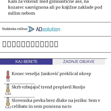
Kam za vikend: med gimnastične ase, na
kozarec sauvignona ali po knjižne zaklade pod
milim nebom
Vsebinske rešitve:
KAJ BERETE
ZADNJE OBJAVE
Konec veselja: Janković preklical ukrep
10
Skrb vzbujajoč trend preplavil Rusijo
5,64
Slovenska pevka brez dlake na jeziku: Sem v
celibatu in sem ponosna na to
5,63