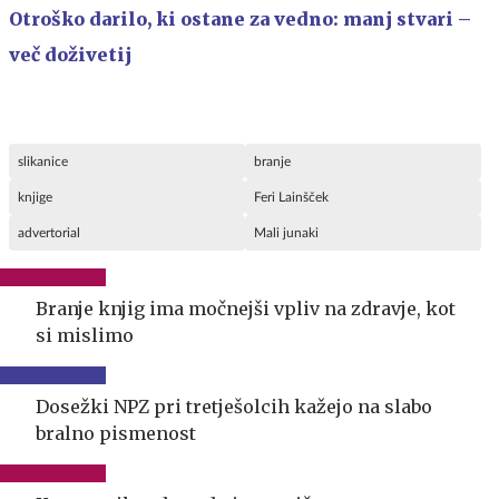
Otroško darilo, ki ostane za vedno: manj stvari –
več doživetij
slikanice
branje
knjige
Feri Lainšček
advertorial
Mali junaki
Branje knjig ima močnejši vpliv na zdravje, kot
si mislimo
Dosežki NPZ pri tretješolcih kažejo na slabo
bralno pismenost