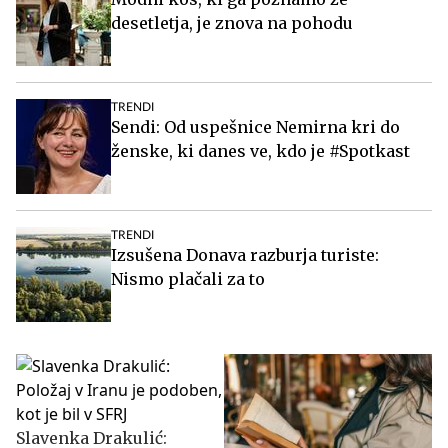
desetletja, je znova na pohodu
TRENDI
Sendi: Od uspešnice Nemirna kri do
ženske, ki danes ve, kdo je #Spotkast
TRENDI
Izsušena Donava razburja turiste:
Nismo plačali za to
Slavenka Drakulić: