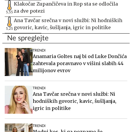
Klakočar Zupančičeva in Rop sta se odločila
za dve potezi
5,55
Ana Tavčar srečna v novi službi: Ni hodniških
govoric, kavic, šušljanja, igric in politike
5,25
Ne spreglejte
TRENDI
Anamaria Goltes naj bi od Luke Dončića
zahtevala poravnavo v višini slabih 44
milijonov evrov
TRENDI
Ana Tavčar srečna v novi službi: Ni
hodniških govoric, kavic, šušljanja,
igric in politike
TRENDI
Modni kos, ki ga poznamo že