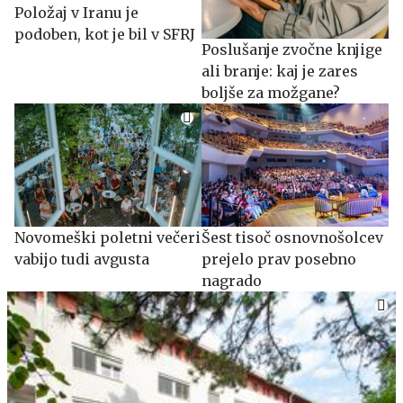
Položaj v Iranu je
podoben, kot je bil v SFRJ
Poslušanje zvočne knjige
ali branje: kaj je zares
boljše za možgane?
Novomeški poletni večeri
Šest tisoč osnovnošolcev
vabijo tudi avgusta
prejelo prav posebno
nagrado