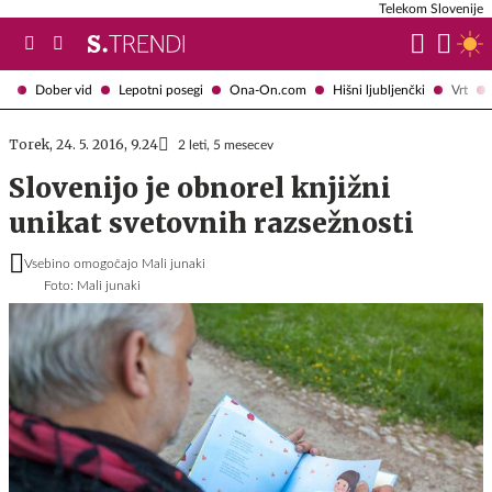
Telekom Slovenije
Dober vid
Lepotni posegi
Ona-On.com
Hišni ljubljenčki
Vrt
Torek, 24. 5. 2016, 9.24
2 leti, 5 mesecev
Slovenijo je obnorel knjižni
unikat svetovnih razsežnosti
Vsebino omogočajo Mali junaki
Foto: Mali junaki