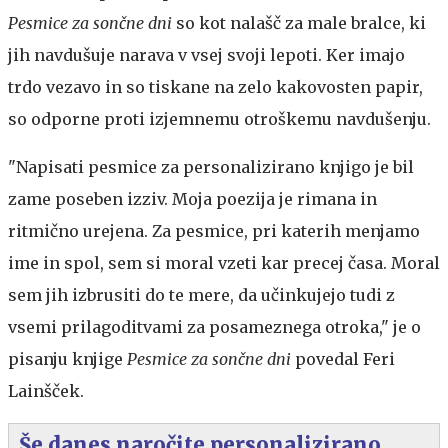
Pesmice za sončne dni
so kot nalašč za male bralce, ki
jih navdušuje narava v vsej svoji lepoti. Ker imajo
trdo vezavo in so tiskane na zelo kakovosten papir,
so odporne proti izjemnemu otroškemu navdušenju.
"Napisati pesmice za personalizirano knjigo je bil
zame poseben izziv. Moja poezija je rimana in
ritmično urejena. Za pesmice, pri katerih menjamo
ime in spol, sem si moral vzeti kar precej časa. Moral
sem jih izbrusiti do te mere, da učinkujejo tudi z
vsemi prilagoditvami za posameznega otroka," je o
pisanju knjige
Pesmice za sončne dni
povedal Feri
Lainšček.
Še danes naročite personalizirano