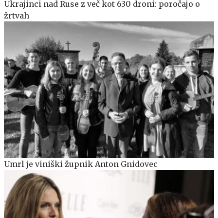
Ukrajinci nad Ruse z več kot 630 droni: poročajo o
žrtvah
Umrl je viniški župnik Anton Gnidovec