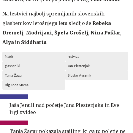
Na lestvici najbolj spremljanih slovenskih
glasbenikov letošnjega leta sledijo še
Rebeka
Dremelj
,
Modrijani
,
Špela Grošelj
,
Nina Pušlar
,
Alya
in
Siddharta
.
Najdi
lestvica
glasbeniki
Jan Plestenjak
Tanja Žagar
Slavko Avsenik
Big Foot Mama
Jaša Jenull nad početje Jana Plestenjaka in Eve
Irgl #video
Tanja Žagar pokazala stajling, ki ga to poletje ne