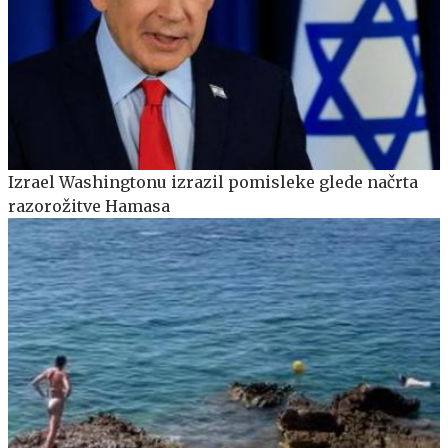
Izrael Washingtonu izrazil pomisleke glede načrta
razorožitve Hamasa