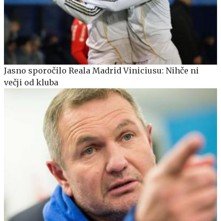
Jasno sporočilo Reala Madrid Viniciusu: Nihče ni
večji od kluba