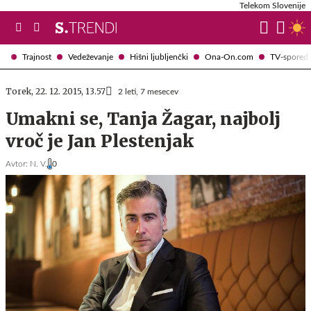
Telekom Slovenije
Trajnost
Vedeževanje
Hišni ljubljenčki
Ona-On.com
TV-spored
Torek, 22. 12. 2015, 13.57
2 leti, 7 mesecev
Umakni se, Tanja Žagar, najbolj
vroč je Jan Plestenjak
Avtor:
N. V.
0