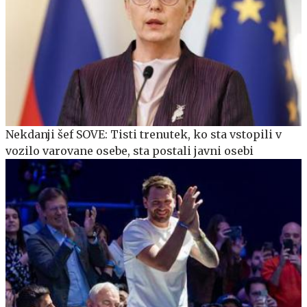
Nekdanji šef SOVE: Tisti trenutek, ko sta vstopili v
vozilo varovane osebe, sta postali javni osebi