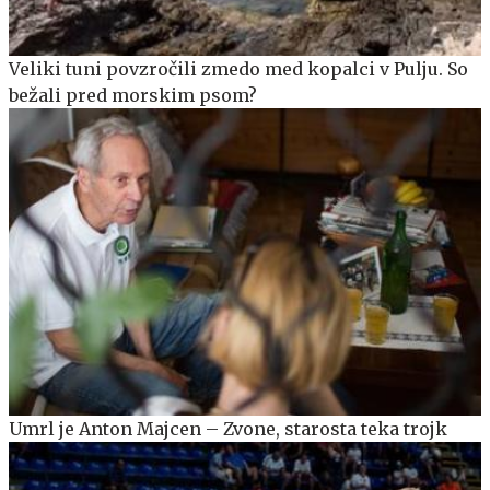
Veliki tuni povzročili zmedo med kopalci v Pulju. So
bežali pred morskim psom?
Umrl je Anton Majcen – Zvone, starosta teka trojk