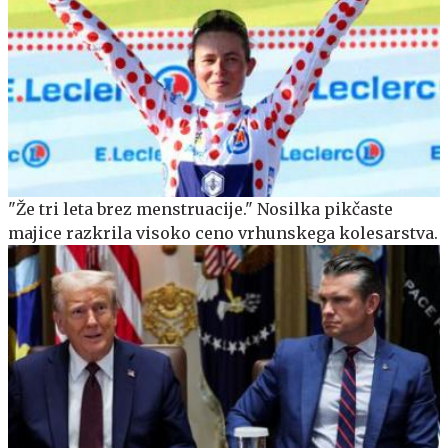
"Že tri leta brez menstruacije." Nosilka pikčaste
majice razkrila visoko ceno vrhunskega kolesarstva.