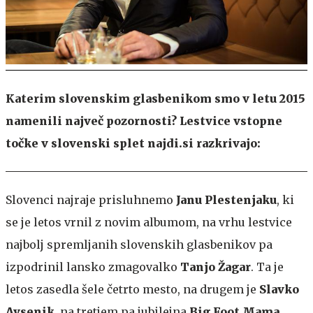
Katerim slovenskim glasbenikom smo v letu 2015
namenili največ pozornosti? Lestvice vstopne
točke v slovenski splet najdi.si razkrivajo:
Slovenci najraje prisluhnemo
Janu Plestenjaku
, ki
se je letos vrnil z novim albumom, na vrhu lestvice
najbolj spremljanih slovenskih glasbenikov pa
izpodrinil lansko zmagovalko
Tanjo Žagar
. Ta je
letos zasedla šele četrto mesto, na drugem je
Slavko
Avsenik
, na tretjem pa jubilejna
Big Foot Mama
.