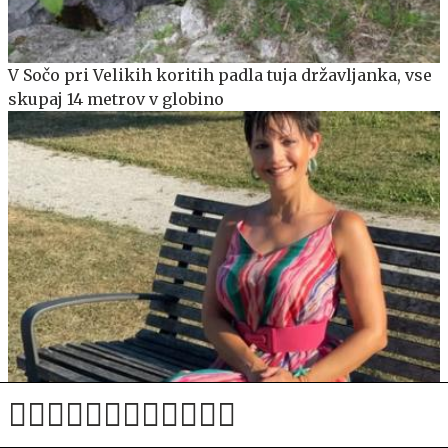
V Sočo pri Velikih koritih padla tuja državljanka, vse
skupaj 14 metrov v globino
Tanja Žagar pokazala stajling, ki ga to poletje ne
boste spregledali