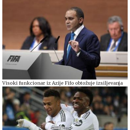
Visoki funkcionar iz Azije Fifo obtožuje izsiljevanja