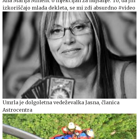
Ana Marija Mihelič o injekcijah za hujšanje: To, da jih
izkoriščajo mlada dekleta, se mi zdi absurdno #video
Umrla je dolgoletna vedeževalka Jasna, članica
Astrocentra