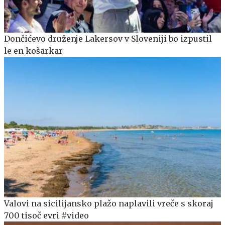
Dončićevo druženje Lakersov v Sloveniji bo izpustil
le en košarkar
Valovi na sicilijansko plažo naplavili vreče s skoraj
700 tisoč evri #video