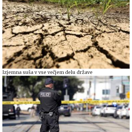
Izjemna suša v vse večjem delu države