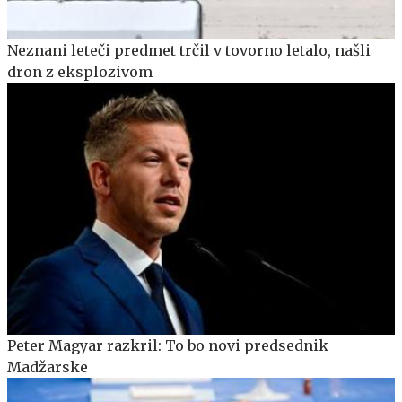
Neznani leteči predmet trčil v tovorno letalo, našli
dron z eksplozivom
Peter Magyar razkril: To bo novi predsednik
Madžarske