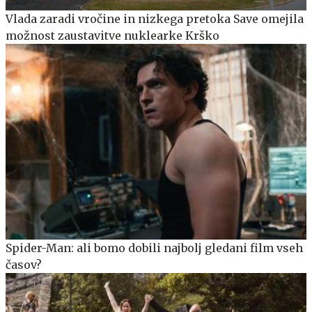
Vlada zaradi vročine in nizkega pretoka Save omejila
možnost zaustavitve nuklearke Krško
Spider-Man: ali bomo dobili najbolj gledani film vseh
časov?