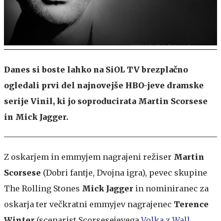
Danes si boste lahko na SiOL TV brezplačno
ogledali prvi del najnovejše HBO-jeve dramske
serije Vinil, ki jo soproducirata Martin Scorsese
in Mick Jagger.
Z oskarjem in emmyjem nagrajeni režiser
Martin
Scorsese
(Dobri fantje, Dvojna igra), pevec skupine
The Rolling Stones
Mick Jagger
in nominiranec za
oskarja ter večkratni emmyjev nagrajenec
Terence
Winter
(scenarist Scorsesejevega
Volka z Wall