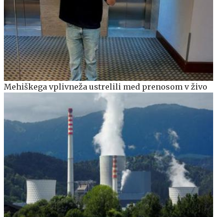
Mehiškega vplivneža ustrelili med prenosom v živo