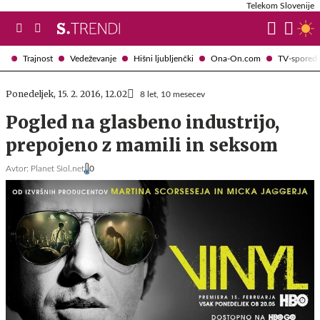
Telekom Slovenije
Trajnost
Vedeževanje
Hišni ljubljenčki
Ona-On.com
TV-spored
Ponedeljek, 15. 2. 2016, 12.02
8 let, 10 mesecev
Pogled na glasbeno industrijo,
prepojeno z mamili in seksom
Avtor:
Planet Siol.net
0