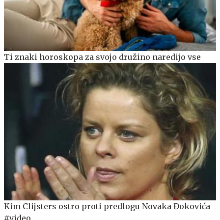
Ti znaki horoskopa za svojo družino naredijo vse
Kim Clijsters ostro proti predlogu Novaka Đokovića
#video