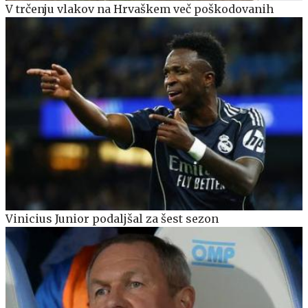
V trčenju vlakov na Hrvaškem več poškodovanih
Vinicius Junior podaljšal za šest sezon