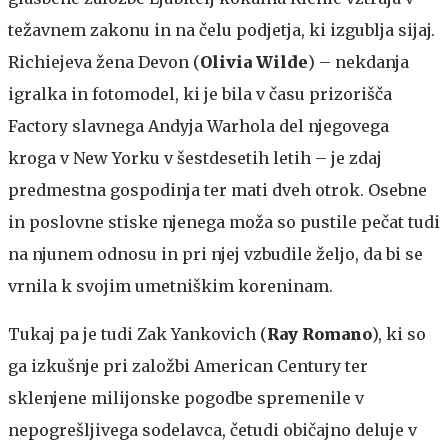
težavnem zakonu in na čelu podjetja, ki izgublja sijaj.
Richiejeva žena Devon (
Olivia Wilde
) – nekdanja
igralka in fotomodel, ki je bila v času prizorišča
Factory slavnega Andyja Warhola del njegovega
kroga v New Yorku v šestdesetih letih – je zdaj
predmestna gospodinja ter mati dveh otrok. Osebne
in poslovne stiske njenega moža so pustile pečat tudi
na njunem odnosu in pri njej vzbudile željo, da bi se
vrnila k svojim umetniškim koreninam.
Tukaj pa je tudi Zak Yankovich (
Ray Romano
), ki so
ga izkušnje pri založbi American Century ter
sklenjene milijonske pogodbe spremenile v
nepogrešljivega sodelavca, četudi običajno deluje v