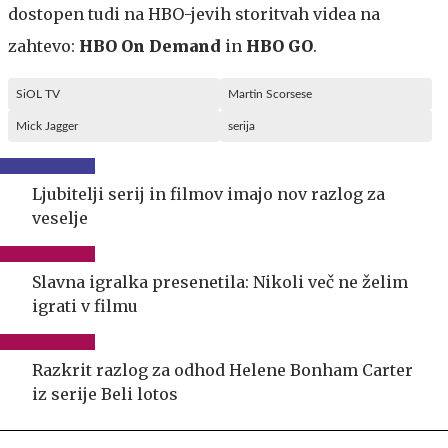
dostopen tudi na HBO-jevih storitvah videa na
zahtevo:
HBO On Demand
in
HBO GO
.
SiOL TV
Martin Scorsese
Mick Jagger
serija
Ljubitelji serij in filmov imajo nov razlog za
veselje
Slavna igralka presenetila: Nikoli več ne želim
igrati v filmu
Razkrit razlog za odhod Helene Bonham Carter
iz serije Beli lotos