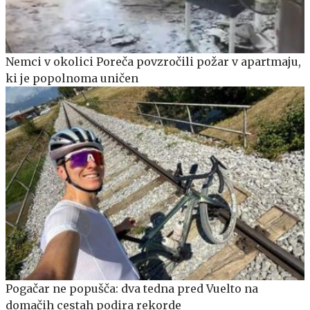
Nemci v okolici Poreča povzročili požar v apartmaju,
ki je popolnoma uničen
Pogačar ne popušča: dva tedna pred Vuelto na
domačih cestah podira rekorde