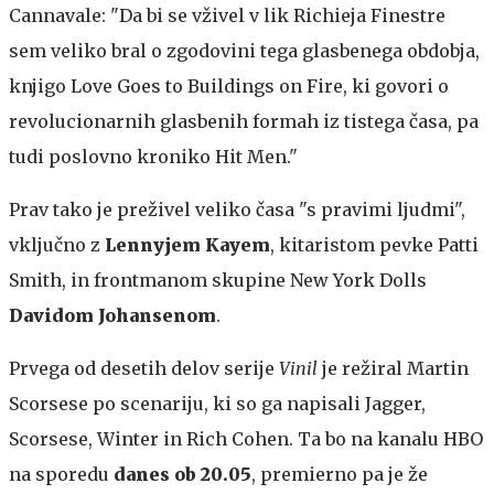
Cannavale: "Da bi se vživel v lik Richieja Finestre
sem veliko bral o zgodovini tega glasbenega obdobja,
knjigo Love Goes to Buildings on Fire, ki govori o
revolucionarnih glasbenih formah iz tistega časa, pa
tudi poslovno kroniko Hit Men."
Prav tako je preživel veliko časa "s pravimi ljudmi",
vključno z
Lennyjem Kayem
, kitaristom pevke Patti
Smith, in frontmanom skupine New York Dolls
Davidom Johansenom
.
Prvega od desetih delov serije
Vinil
je režiral Martin
Scorsese po scenariju, ki so ga napisali Jagger,
Scorsese, Winter in Rich Cohen. Ta bo na kanalu HBO
na sporedu
danes ob 20.05
, premierno pa je že