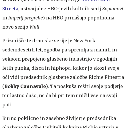
Streeta
, ustvarjalec HBO-jevih kultnih serij
Sopranovi
in
Imperij pregrehe
) na HBO prinašajo popolnoma
novo serijo
Vinil
.
Prizorišče te dramske serije je New York
sedemdesetih let, zgodba pa spremlja z mamili in
seksom prepojeno glasbeno industrijo v zgodnjih
letih punka, disca in hiphopa, kakor jo skozi svoje
oči vidi predsednik glasbene založbe Richie Finestra
(
Bobby Cannavale
). Ta poskuša rešiti svoje podjetje
ter lastno dušo, ne da bi pri tem uničil vse na svoji
poti.
Burno poklicno in zasebno življenje predsednika
glasbene založbe
Ljubitelj kokaina Richie vztraja v