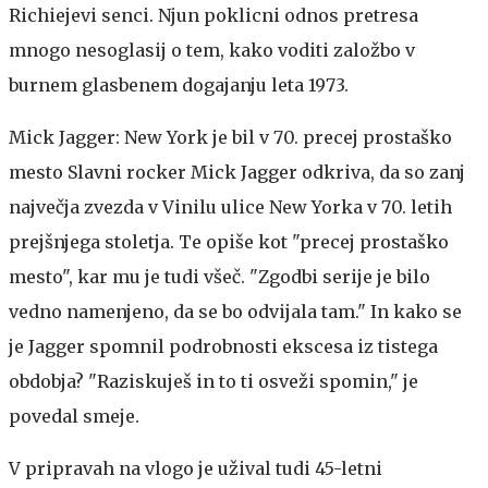
Richiejevi senci. Njun poklicni odnos pretresa
mnogo nesoglasij o tem, kako voditi založbo v
burnem glasbenem dogajanju leta 1973.
Mick Jagger: New York je bil v 70. precej prostaško
mesto
Slavni rocker Mick Jagger odkriva, da so zanj
največja zvezda v Vinilu ulice New Yorka v 70. letih
prejšnjega stoletja. Te opiše kot "precej prostaško
mesto", kar mu je tudi všeč. "Zgodbi serije je bilo
vedno namenjeno, da se bo odvijala tam." In kako se
je Jagger spomnil podrobnosti ekscesa iz tistega
obdobja? "Raziskuješ in to ti osveži spomin," je
povedal smeje.
V pripravah na vlogo je užival tudi 45-letni