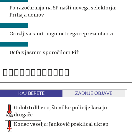
Po razočaranju na SP našli novega selektorja:
Prihaja domov
Grozljiva smrt nogometnega reprezentanta
Uefa z jasnim sporočilom Fifi
KAJ BERETE
ZADNJE OBJAVE
Golob trdil eno, številke policije kažejo
drugače
9,80
Konec veselja: Janković preklical ukrep