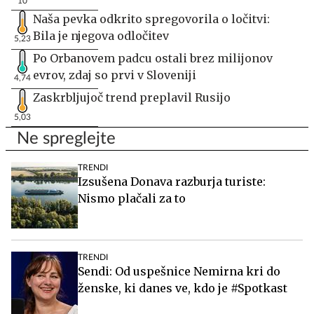
10
Naša pevka odkrito spregovorila o ločitvi:
Bila je njegova odločitev
5,23
Po Orbanovem padcu ostali brez milijonov
evrov, zdaj so prvi v Sloveniji
4,74
Zaskrbljujoč trend preplavil Rusijo
5,03
Ne spreglejte
TRENDI
Izsušena Donava razburja turiste:
Nismo plačali za to
TRENDI
Sendi: Od uspešnice Nemirna kri do
ženske, ki danes ve, kdo je #Spotkast