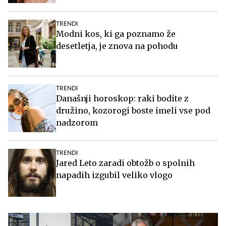
TRENDI
Modni kos, ki ga poznamo že
desetletja, je znova na pohodu
TRENDI
Današnji horoskop: raki bodite z
družino, kozorogi boste imeli vse pod
nadzorom
TRENDI
Jared Leto zaradi obtožb o spolnih
napadih izgubil veliko vlogo