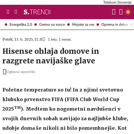
Telekom Slovenije
Energetika 2.0
Gremo na sonce
Mojster za vse
Oprema in dekor
Petek, 13. 6. 2025, 11.31
1 leto, 1 mesec
Hisense ohlaja domove in
razgrete navijaške glave
Oglasno sporočilo
Poletne temperature so tu! In z njimi svetovno
klubsko prvenstvo FIFA (FIFA Club World Cup
TM
2025
). Medtem ko nogometni navdušenci v
svojih dnevnih sobah navijajo za najljubše klube,
udobje doma še nikoli ni bilo pomembnejše. Kot