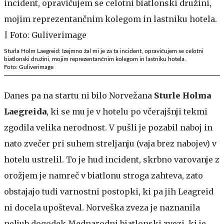
Sturla Holm Laegreid: Izejmno žal mi je za ta incident, opravičujem se celotni
biatlonski družini, mojim reprezentančnim kolegom in lastniku hotela.
Foto: Guliverimage
Danes pa na startu ni bilo Norvežana
Sturle Holma
Laegreida
, ki se mu je v hotelu po včerajšnji tekmi
zgodila velika nerodnost. V pušli je pozabil naboj in
nato zvečer pri suhem streljanju (vaja brez nabojev) v
hotelu ustrelil. To je hud incident, skrbno varovanje z
orožjem je namreč v biatlonu stroga zahteva, zato
obstajajo tudi varnostni postopki, ki pa jih Leagreid
ni docela upošteval. Norveška zveza je naznanila
neljub dogodek Mednarodni biatlonski zvezi, ki je