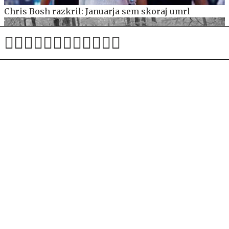
Chris Bosh razkril: Januarja sem skoraj umrl
Poletni posnetki iz osrčja gozdov razkrivajo ravnanje
živali v vročini #video