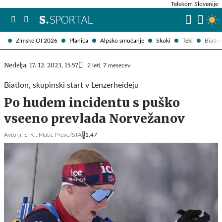
Telekom Slovenije
Zimske OI 2026
Planica
Alpsko smučanje
Skoki
Teki
Biatlo
Nedelja, 17. 12. 2023, 15.57
2 leti, 7 mesecev
Biatlon, skupinski start v Lenzerheideju
Po hudem incidentu s puško
vseeno prevlada Norvežanov
Avtorji:
S. K.,
Matic Prevc/STA
1,47