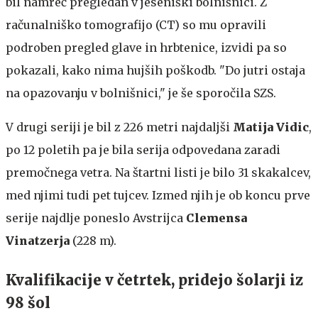
bil namreč pregledan v jeseniški bolnišnici. Z
računalniško tomografijo (CT) so mu opravili
podroben pregled glave in hrbtenice, izvidi pa so
pokazali, kako nima hujših poškodb. "Do jutri ostaja
na opazovanju v bolnišnici," je še sporočila SZS.
V drugi seriji je bil z 226 metri najdaljši
Matija Vidic
,
po 12 poletih pa je bila serija odpovedana zaradi
premočnega vetra. Na štartni listi je bilo 31 skakalcev,
med njimi tudi pet tujcev. Izmed njih je ob koncu prve
serije najdlje poneslo Avstrijca
Clemensa
Vinatzerja
(228 m).
Kvalifikacije v četrtek, pridejo šolarji iz
98 šol