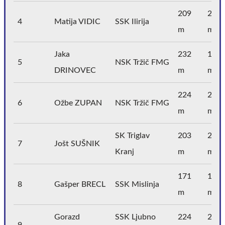
209
226
4
Matija VIDIC
SSK Ilirija
m
m
Jaka
232
176
5
NSK Tržič FMG
DRINOVEC
m
m
224
218
6
Ožbe ZUPAN
NSK Tržič FMG
m
m
SK Triglav
203
208
7
Jošt SUŠNIK
Kranj
m
m
171
168
8
Gašper BRECL
SSK Mislinja
m
m
Gorazd
SSK Ljubno
224
208
9