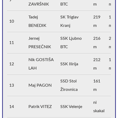
ZAVRŠNIK
BTC
m
m
Tadej
SK Triglav
219
166
10
BENEDIK
Kranj
m
m
Jernej
SSK Ljubno
216
208
11
PRESEČNIK
BTC
m
m
Nik GOSTIŠA
212
198
12
SSK Ilirija
LAH
m
m
SSD Stol
161
13
Maj PAGON
Žirovnica
m
ni
14
Patrik VITEZ
SSK Velenje
skakal