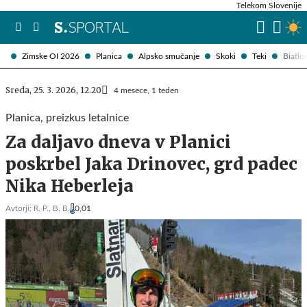
Telekom Slovenije
Zimske OI 2026
Planica
Alpsko smučanje
Skoki
Teki
Biatlo
Sreda, 25. 3. 2026, 12.20
4 mesece, 1 teden
Planica, preizkus letalnice
Za daljavo dneva v Planici
poskrbel Jaka Drinovec, grd padec
Nika Heberleja
Avtorji:
R. P.,
B. B.
0,01