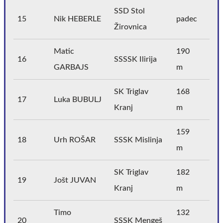
SSD Stol
15
Nik HEBERLE
padec
Žirovnica
Matic
190
16
SSSSK Ilirija
GARBAJS
m
SK Triglav
168
17
Luka BUBULJ
Kranj
m
159
18
Urh ROŠAR
SSSK Mislinja
m
SK Triglav
182
19
Jošt JUVAN
Kranj
m
Timo
132
20
SSSK Mengeš