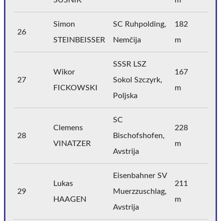
Simon
SC Ruhpolding,
182
26
STEINBEISSER
Nemčija
m
SSSR LSZ
Wikor
167
27
Sokol Szczyrk,
FICKOWSKI
m
Poljska
SC
Clemens
228
28
Bischofshofen,
VINATZER
m
Avstrija
Eisenbahner SV
Lukas
211
29
Muerzzuschlag,
HAAGEN
m
Avstrija