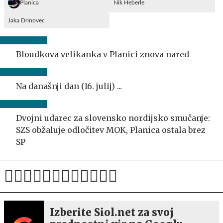
Planica
Nik Heberle
Jaka Drinovec
Bloudkova velikanka v Planici znova nared
Na današnji dan (16. julij) ...
Dvojni udarec za slovensko nordijsko smučanje:
SZS obžaluje odločitev MOK, Planica ostala brez
SP
Izberite Siol.net za svoj