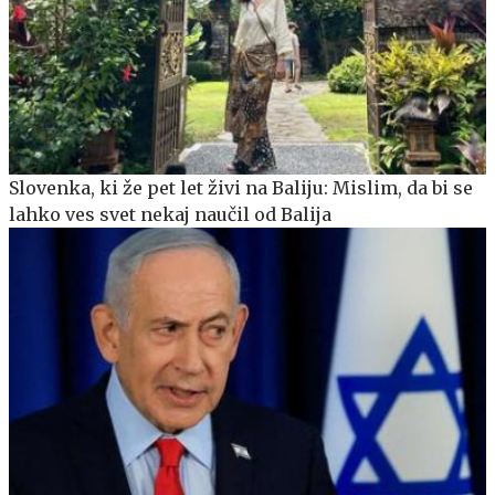
Slovenka, ki že pet let živi na Baliju: Mislim, da bi se
lahko ves svet nekaj naučil od Balija