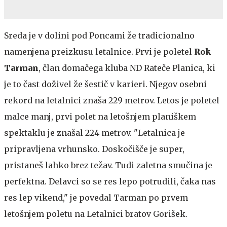
Sreda je v dolini pod Poncami že tradicionalno
namenjena preizkusu letalnice. Prvi je poletel
Rok
Tarman
, član domačega kluba ND Rateče Planica, ki
je to čast doživel že šestič v karieri. Njegov osebni
rekord na letalnici znaša 229 metrov. Letos je poletel
malce manj, prvi polet na letošnjem planiškem
spektaklu je znašal 224 metrov. "Letalnica je
pripravljena vrhunsko. Doskočišče je super,
pristaneš lahko brez težav. Tudi zaletna smučina je
perfektna. Delavci so se res lepo potrudili, čaka nas
res lep vikend," je povedal Tarman po prvem
letošnjem poletu na Letalnici bratov Gorišek.