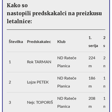
Kako so
nastopili predskakalci na preizkusu
letalnice:
1.
2.
Številka
Predskakalec
Klub
serija
serij
ND Rateče
224
214
1
Rok TARMAN
Planica
m
m
ND Rateče
186
136
2
Lojze PETEK
Planica
m
m
ND Rateče
208
199
3
Nejc TOPORIŠ
Planica
m
m