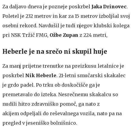
Za daljavo dneva je pozneje poskrbel
Jaka Drinovec
.
Poletel je 232 metrov in kar za 15 metrov izboljšal svoj
osebni rekord. Navdušil je tudi njegov klubski kolega
pri NSK Tržič FMG,
Ožbe Zupan
z 224 metri,
Heberle je na srečo ni skupil huje
Za manj prijetne trenutke na preizkusu letalnice je
poskrbel
Nik Heberle
. 21-letni smučarski skakalec
je grdo padel. Po trku ob doskočišče ga je
premetavalo do izteka. Nesrečnemu skakalcu so
nudili hitro zdravniško pomoč, ga nato z
akijem odpeljali do reševalnega vozila, nato pa na
pregled v jeseniško bolnišnico.