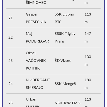
ŠIMNOVEC
m
Gašper
SSK Ljubno
113
21
PRESEČNIK
BTC
m
Maj
SSSK Triglav
147
22
PODBREGAR
Kranj
m
Ožbej
130
23
VAČOVNIK
ŠD Vizore
m
KOTNIK
Nik BERGANT
180
24
SSK Mengeš
SMERAJC
m
Urban
113
25
NSK Tržič FMG
SUŠNIK
m