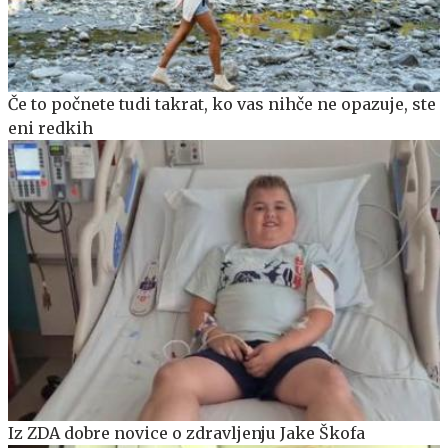
Če to počnete tudi takrat, ko vas nihče ne opazuje, ste
eni redkih
Iz ZDA dobre novice o zdravljenju Jake Škofa