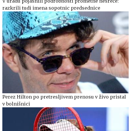
V uradu pojasnili podrobnosti prometne nesreče:
razkrili tudi imena sopotnic predsednice
Perez Hilton po pretresljivem prenosu v živo pristal
v bolnišnici