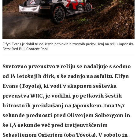
Elfyn Evans je dobil tri od šestih petkovih hitrostnih preizkušenj na reliju Japonska.
Foto: Red Bull Content Pool
Svetovno prvenstvo v reliju se nadaljuje s sedmo
od 14 letošnjih dirk, s še zadnjo na asfaltu. Elfyn
Evans (Toyota), ki vodi v skupnem seštevku
prvenstva WRC, je vodilni po petkovih šestih
hitrostnih preizkušanj na Japonskem. Ima 15,7
sekunde prednosti pred Oliverjem Solbergom in
še 1,4 sekunde več pred tretjeuvrščenim
Sebastienom Ogierjem (oba Toyota). V soboto in