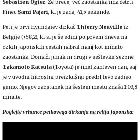
Sebastien Ogier
. Že precej več zaostanka ima četrti
Finec
Sami Pajari
, ki je zadaj 41,5 sekunde.
Peti je prvi Hyundaiev dirkač
Thierry Neuville
iz
Belgije (+58,2), ki si je še edini po prvem dnevu na
ozkih japonskih cestah nabral manj kot minuto
zaostanka. Domači junak in drugi v seštevku sezone
Takamoto Katsuta
(Toyota) je imel zahteven dan, saj
je v uvodni hitrostni preizkušnji predrl levo zadnjo
gumo. Njegov zaostanek na šestem mestu znaša 1:03,8
minute.
Poglejte vrhunce petkovega dirkanja na reliju Japonska: