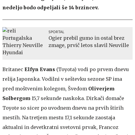
nedeljo bodo odpeljali še 14 brzincev.
SPORTAL
Ogier prebil gumo in ostal brez
zmage, prvič letos slavil Neuville
Britanec
Elfyn Evans
(Toyota) vodi po prvem dnevu
relija Japonska. Vodilni v seštevku sezone SP ima
pred moštvenim kolegom, Švedom
Oliverjem
Solbergom
15,7 sekunde naskoka. Dirkači domače
Toyote so sicer po uvodnem dnevu na prvih štirih
mestih. Na tretjem mestu 17,1 sekunde zaostaja
aktualni in devetkratni svetovni prvak, Francoz