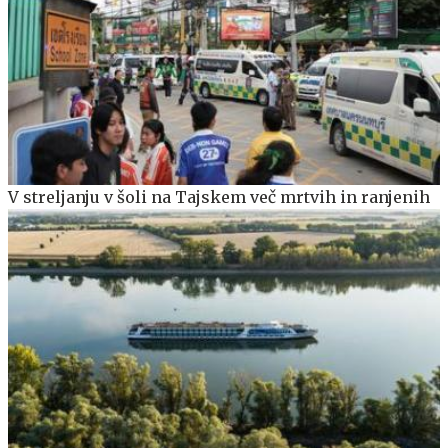
V streljanju v šoli na Tajskem več mrtvih in ranjenih