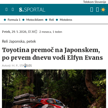
Telekom Slovenije
Formula 1
Motociklizem
Reli
Motokros
Petek, 29. 5. 2026, 17.30
2 meseca, 1 teden
Reli Japonska, petek
Toyotina premoč na Japonskem,
po prvem dnevu vodi Elfyn Evans
Avtorji:
M. P.,
STA
0,01