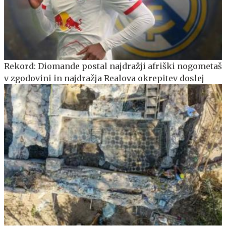
Rekord: Diomande postal najdražji afriški nogometaš
v zgodovini in najdražja Realova okrepitev doslej