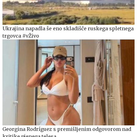
Ukrajina napadla še eno skladišče ruskega spletnega
trgovca #vŽivo
Georgina Rodríguez s premišljenim odgovorom nad
kritike njenega telesa