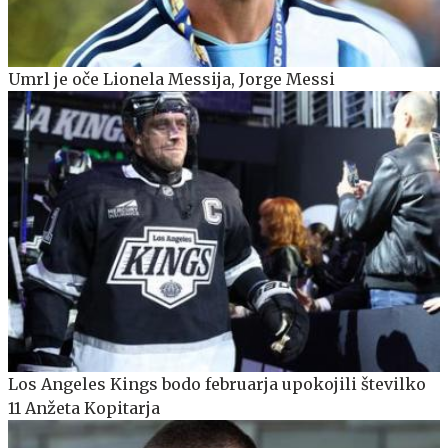
Umrl je oče Lionela Messija, Jorge Messi
Los Angeles Kings bodo februarja upokojili številko
11 Anžeta Kopitarja