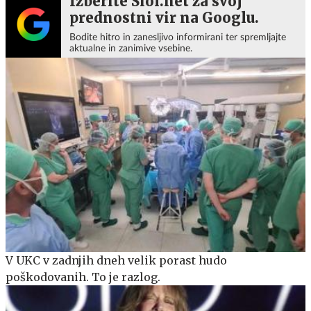
Izberite Siol.net za svoj
prednostni vir na Googlu.
Bodite hitro in zanesljivo informirani ter spremljajte
aktualne in zanimive vsebine.
V UKC v zadnjih dneh velik porast hudo
poškodovanih. To je razlog.