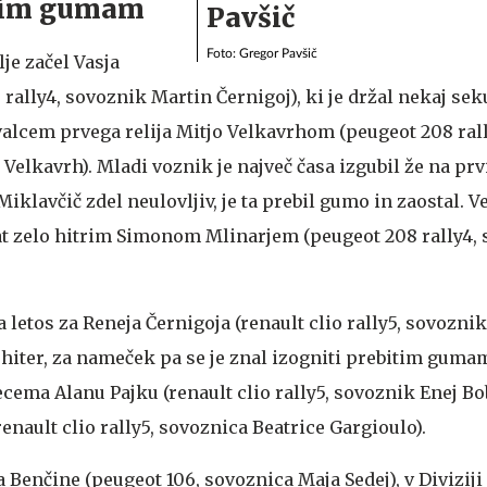
itim gumam
Foto: Gregor Pavšič
olje začel Vasja
rally4, sovoznik Martin Černigoj), ki je držal nekaj se
lcem prvega relija Mitjo Velkavrhom (peugeot 208 rall
elkavrh). Mladi voznik je največ časa izgubil že na prv
Miklavčič zdel neulovljiv, je ta prebil gumo in zaostal. V
t zelo hitrim Simonom Mlinarjem (peugeot 208 rally4,
a letos za Reneja Černigoja (renault clio rally5, sovoznik
lo hiter, za nameček pa se je znal izogniti prebitim guma
ema Alanu Pajku (renault clio rally5, sovoznik Enej Bob
nault clio rally5, sovoznica Beatrice Gargioulo).
a Benčine (peugeot 106, sovoznica Maja Sedej), v Diviziji