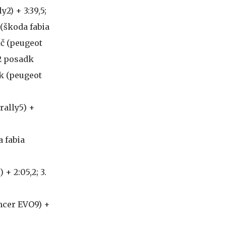
y2) + 3:39,5;
 (škoda fabia
tič (peugeot
32 posadk
ak (peugeot
 rally5) +
a fabia
 + 2:05,2; 3.
ancer EVO9) +