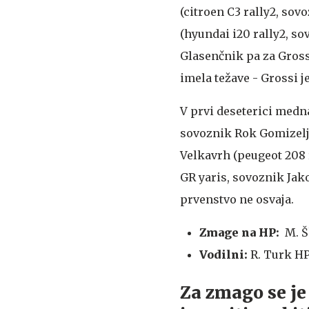
(citroen C3 rally2, sov
(hyundai i20 rally2, so
Glasenčnik pa za Gross
imela težave - Grossi j
V prvi deseterici medn
sovoznik Rok Gomizelj),
Velkavrh (peugeot 208 
GR yaris, sovoznik Jak
prvenstvo ne osvaja.
Zmage na HP:
M. Š
Vodilni:
R. Turk HP
Za zmago se je 