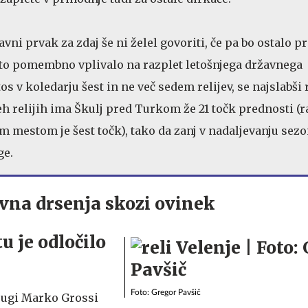
ni prvak za zdaj še ni želel govoriti, če pa bo ostalo pr
o to pomembno vplivalo na razplet letošnjega državnega
tos v koledarju šest in ne več sedem relijev, se najslabši 
eh relijih ima Škulj pred Turkom že 21 točk prednosti (r
 mestom je šest točk), tako da zanj v nadaljevanju sez
ge.
ivna drsenja skozi ovinek
 je odločilo
Foto: Gregor Pavšič
rugi Marko Grossi