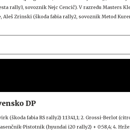
esta rally3, sovoznik Nejc Cencič). V razredu Masters K
 Aleš Zrinski (škoda fabia rally2, sovoznik Metod Kuren
ovensko DP
irk (škoda fabia RS rally2) 1:13:41,1; 2. Grossi-Berlot (cit
 Glasenčnik-Pistotnik (hyundai i20 rally2) + 0:58,4; 4. Hrž