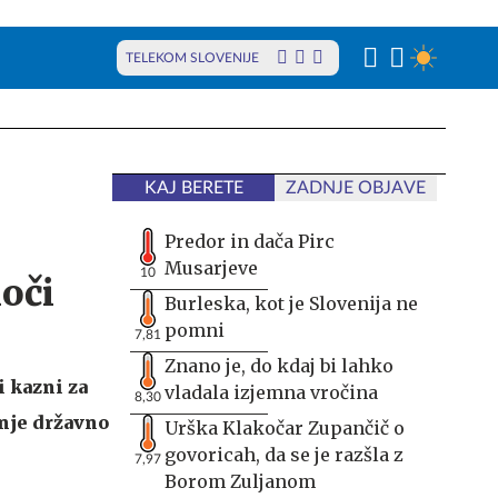
TELEKOM SLOVENIJE
KAJ BERETE
ZADNJE OBJAVE
Predor in dača Pirc
Musarjeve
10
noči
Burleska, kot je Slovenija ne
pomni
7,81
Znano je, do kdaj bi lahko
 kazni za
vladala izjemna vročina
8,30
šnje državno
Urška Klakočar Zupančič o
govoricah, da se je razšla z
7,97
Borom Zuljanom