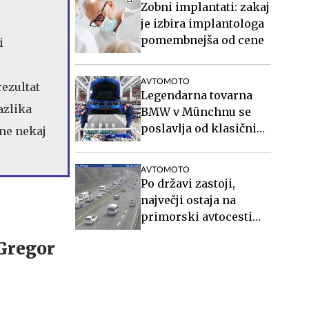
Zobni implantati: zakaj
je izbira implantologa
pomembnejša od cene
i
AVTOMOTO
rezultat
Legendarna tovarna
azlika
BMW v Münchnu se
poslavlja od klasičnih
one nekaj
avtomobilov
AVTOMOTO
Po državi zastoji,
največji ostaja na
primorski avtocesti
proti Ljubljani