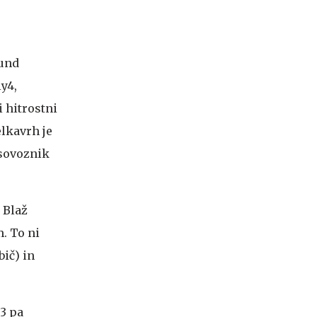
kund
y4,
i hitrostni
elkavrh je
 sovoznik
 Blaž
m. To ni
ič) in
 3 pa