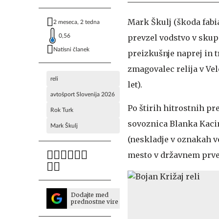
Mark Škulj (škoda fabia
2 meseca, 2 tedna
0,56
prevzel vodstvo v skup
Natisni članek
preizkušnje naprej in tr
zmagovalec relija v Vele
reli
let).
avtošport Slovenija 2026
Po štirih hitrostnih pr
Rok Turk
sovoznica Blanka Kacin
Mark Škulj
(neskladje v oznakah v
mesto v državnem prven
Dodajte med
prednostne vire