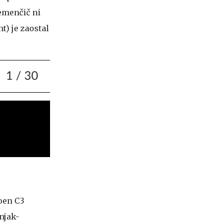
lemenčič ni
t) je zaostal
1
/ 30
roen C3
enjak-