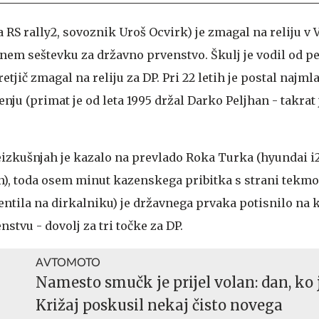
 RS rally2, sovoznik Uroš Ocvirk) je zmagal na reliju v 
nem seštevku za državno prvenstvo. Škulj je vodil od pe
etjič zmagal na reliju za DP. Pri 22 letih je postal najmla
nju (primat je od leta 1995 držal Darko Peljhan - takrat j
eizkušnjah je kazalo na prevlado Roka Turka (hyundai i2
), toda osem minut kazenskega pribitka s strani tekmov
entila na dirkalniku) je državnega prvaka potisnilo na 
stvu - dovolj za tri točke za DP.
AVTOMOTO
Namesto smučk je prijel volan: dan, ko 
Križaj poskusil nekaj čisto novega