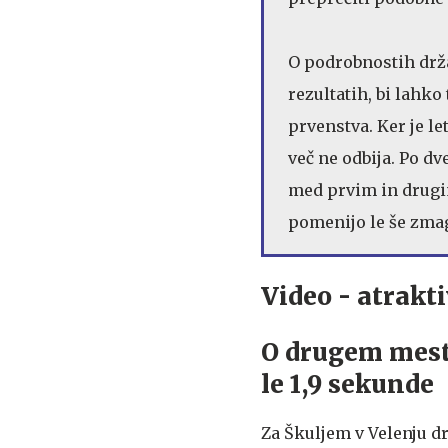
O podrobnostih držav
rezultatih, bi lahk
prvenstva. Ker je le
več ne odbija. Po dv
med prvim in drugim
pomenijo le še zma
Video - atrakt
O drugem mestu
le 1,9 sekunde
Za Škuljem v Velenju d