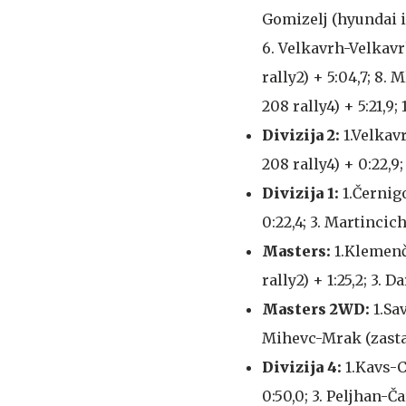
Gomizelj (hyundai i2
6. Velkavrh-Velkavrh
rally2) + 5:04,7; 8.
208 rally4) + 5:21,9;
Divizija 2:
1.Velkav
208 rally4) + 0:22,9
Divizija 1:
1.Černigo
0:22,4; 3. Martincich
Masters:
1.Klemenči
rally2) + 1:25,2; 3.
Masters 2WD:
1.Sa
Mihevc-Mrak (zastav
Divizija 4:
1.Kavs-C
0:50,0; 3. Peljhan-Č