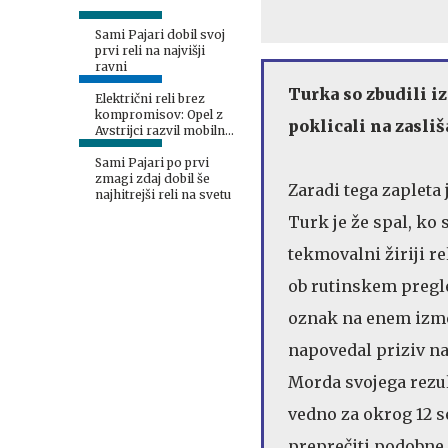
Sami Pajari dobil svoj
prvi reli na najvišji
ravni
Turka so zbudili iz
Električni reli brez
kompromisov: Opel z
poklicali na zasli
Avstrijci razvil mobilno
polnilno mrežo
Sami Pajari po prvi
zmagi zdaj dobil še
Zaradi tega zapleta 
najhitrejši reli na svetu
Turk je že spal, ko 
tekmovalni žiriji re
ob rutinskem pregl
oznak na enem izmed
napovedal priziv na
Morda svojega rezult
vedno za okrog 12 se
preprečiti podobne 