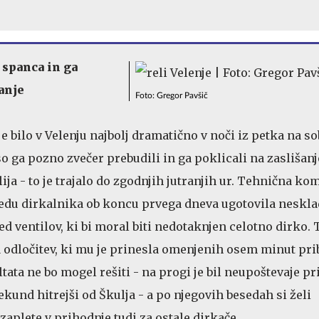
 spanca in ga
šanje
Foto: Gregor Pavšič
je bilo v Velenju najbolj dramatično v noči iz petka na so
so ga pozno zvečer prebudili in ga poklicali na zaslišanj
lija - to je trajalo do zgodnjih jutranjih ur. Tehnična kom
edu dirkalnika ob koncu prvega dneva ugotovila neskl
 ventilov, ki bi moral biti nedotaknjen celotno dirko. 
 odločitev, ki mu je prinesla omenjenih osem minut prib
ata ne bo mogel rešiti - na progi je bil neupoštevaje pr
kund hitrejši od Škulja - a po njegovih besedah si želi
zaplete v prihodnje tudi za ostale dirkače.