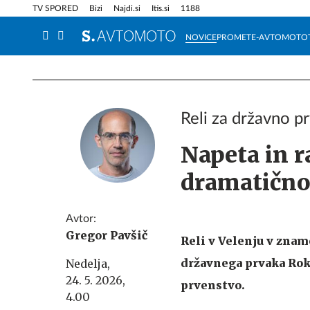
Info in obvestila
Tehnik
TV SPORED
Bizi
Najdi.si
Itis.si
1188
NOVICE
PROMET
E-AVTOMOTO
Reli za državno p
Napeta in ra
dramatično 
Avtor:
Gregor Pavšič
Reli v Velenju v zna
državnega prvaka Roka
Nedelja,
24. 5. 2026,
prvenstvo.
4.00