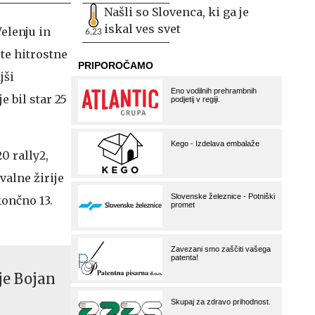
Našli so Slovenca, ki ga je
iskal ves svet
Velenju in
6,23
te hitrostne
jši
e bil star 25
0 rally2,
alne žirije
končno 13.
je Bojan