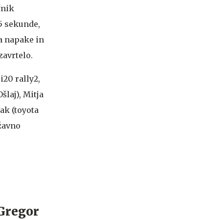
čnik
,5 sekunde,
la napake in
zavrtelo.
i20 rally2,
šlaj), Mitja
ak (toyota
žavno