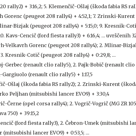
0 rally2) + 3:16,2; 5. Klemenčič-Ošlaj (škoda fabia RS rall
 Gorenc (peugeot 208 rally4) + 4:52,1; 7. Zrinski-Kurent
 Mlinar-Bizjak (peugeot 208 rally4) + 5:15,0; 9. Kresnik-Co
 10. Kavs-Cencič (ford fiesta rally3) + 6:16,4; … uvrščenih 
rh-Velkavrh Gorenc (peugeot 208 rally4); 2. Mlinar-Bizj
; 3. Kresnik-Cotič (peugeot 208 rally4) + 0:29,8; …
j-Gerbec (renault clio rally5), 2. Pajk-Bobič (renault clio
-Gargiuolo (renault clio rally5) + 1:17,5
č-Ošlaj (škoda fabia RS rally2); 2. Zrinski-Kurent (škod
 Darko Peljhan (mitsubishi lancer EVO9) + 3:30,4
vič-Černe (opel corsa rally4); 2. Vogrič-Vogrič (MG ZR 105)
a 750) + 39:15,2
encič (ford fiesta rally3), 2. Čebron-Umek (mitsubishi l
ar (mitsubishi lancer EVO9) + 0:53,5; …