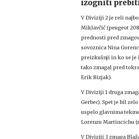
izogniti preb
V Diviziji 2 je reli najb
Miklavčič (peugeot 208 
prednosti pred zmagova
sovoznica Nina Gorenc V
preizkušnji in ko se je 
tako zmagal pred tokra
Erik Bizjak).
V Diviziji 1 druga zmag
Gerbec). Spet je bil ze
uspelo glavnima tekmec
Lorenzu Martincichu (re
V Diviziji 3 zmaga Blaž