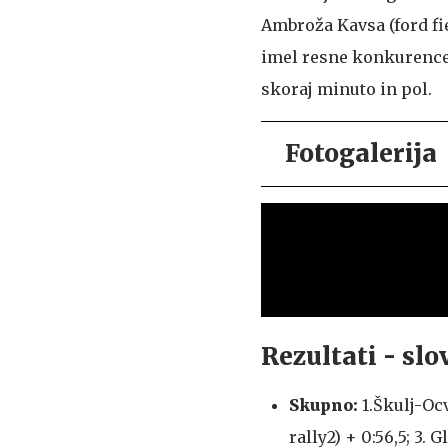
Ambroža Kavsa (ford fi
imel resne konkurence,
skoraj minuto in pol.
Fotogalerija
Rezultati - sl
Skupno:
1.Škulj-Ocv
rally2) + 0:56,5; 3.