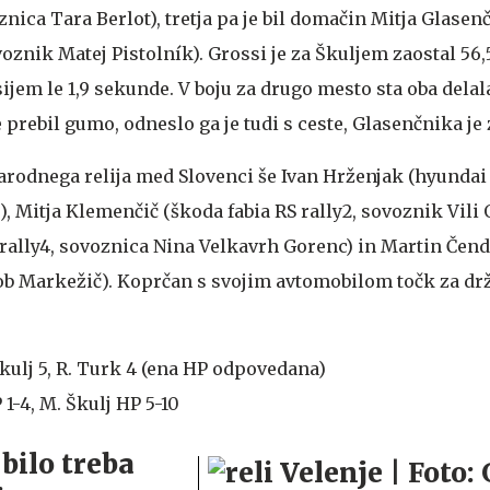
oznica Tara Berlot), tretja pa je bil domačin Mitja Glasen
voznik Matej Pistolník). Grossi je za Škuljem zaostal 56
ijem le 1,9 sekunde. V boju za drugo mesto sta oba dela
e prebil gumo, odneslo ga je tudi s ceste, Glasenčnika je 
arodnega relija med Slovenci še Ivan Hrženjak (hyundai 
 Mitja Klemenčič (škoda fabia RS rally2, sovoznik Vili O
rally4, sovoznica Nina Velkavrh Gorenc) in Martin Čend
ob Markežič). Koprčan s svojim avtomobilom točk za dr
kulj 5, R. Turk 4 (ena HP odpovedana)
 1-4, M. Škulj HP 5-10
bilo treba