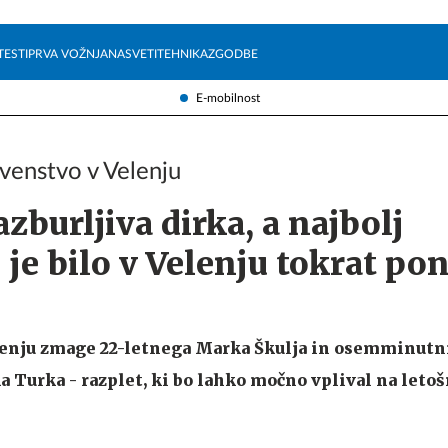
Želite prejemati e-novice?
Uživajmo pametno
TESTI
PRVA VOŽNJA
NASVETI
TEHNIKA
ZGODBE
E-mobilnost
rvenstvo v Velenju
zburljiva dirka, a najbolj
je bilo v Velenju tokrat po
menju zmage 22-letnega Marka Škulja in osemminutni
 Turka - razplet, ki bo lahko močno vplival na leto