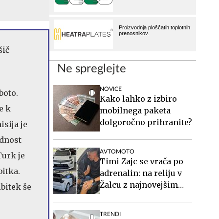
Ne spreglejte
NOVICE
boto.
Kako lahko z izbiro
e k
mobilnega paketa
dolgoročno prihranite?
isija je
adnost
AVTOMOTO
Turk je
Timi Zajc se vrača po
itka.
adrenalin: na reliju v
Žalcu z najnovejšim
ibitek še
dirkalnikom Lancie
TRENDI