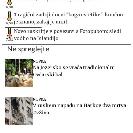
6,58
Tragični zadnji dnevi "boga estetike": končno
je znano, zakaj je umrl
6,54
Novo razkritje v povezavi s Fotopubom: sledi
vodijo na Islandijo
7,31
Ne spreglejte
NOVICE
Na Jezersko se vrača tradicionalni
Ovčarski bal
NOVICE
V ruskem napadu na Harkov dva mrtva
#vŽivo