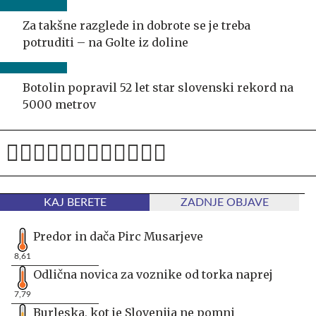
Za takšne razglede in dobrote se je treba
potruditi – na Golte iz doline
Botolin popravil 52 let star slovenski rekord na
5000 metrov
KAJ BERETE
ZADNJE OBJAVE
Predor in dača Pirc Musarjeve
8,61
Odlična novica za voznike od torka naprej
7,79
Burleska, kot je Slovenija ne pomni