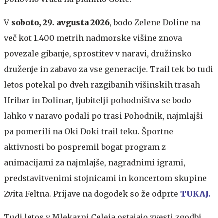
V
soboto, 29. avgusta 2026
, bodo Zelene Doline na
več kot 1.400 metrih nadmorske višine znova
povezale gibanje, sprostitev v naravi, družinsko
druženje in zabavo za vse generacije. Trail tek bo tudi
letos potekal po dveh razgibanih višinskih trasah
Hribar in Dolinar, ljubitelji pohodništva se bodo
lahko v naravo podali po trasi Pohodnik, najmlajši
pa pomerili na Oki Doki trail teku. Športne
aktivnosti bo pospremil bogat program z
animacijami za najmlajše, nagradnimi igrami,
predstavitvenimi stojnicami in koncertom skupine
Zvita Feltna. Prijave na dogodek so že odprte
TUKAJ.
Tudi letos v Mlekarni Celeia ostajajo zvesti zgodbi