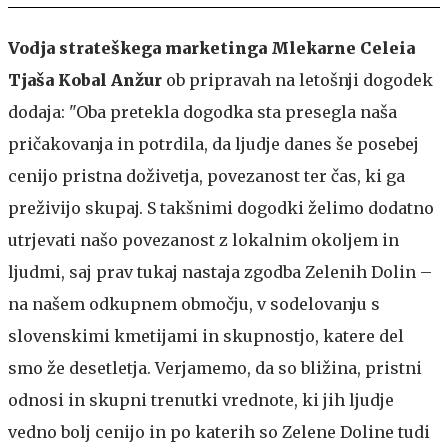
Vodja strateškega marketinga Mlekarne Celeia
Tjaša Kobal Anžur
ob pripravah na letošnji dogodek
dodaja: "Oba pretekla dogodka sta presegla naša
pričakovanja in potrdila, da ljudje danes še posebej
cenijo pristna doživetja, povezanost ter čas, ki ga
preživijo skupaj. S takšnimi dogodki želimo dodatno
utrjevati našo povezanost z lokalnim okoljem in
ljudmi, saj prav tukaj nastaja zgodba Zelenih Dolin –
na našem odkupnem območju, v sodelovanju s
slovenskimi kmetijami in skupnostjo, katere del
smo že desetletja. Verjamemo, da so bližina, pristni
odnosi in skupni trenutki vrednote, ki jih ljudje
vedno bolj cenijo in po katerih so Zelene Doline tudi