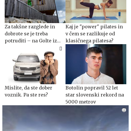
Za takšne razglede in
Kaj je "power" pilates in
dobrote se je treba
v čem se razlikuje od
potruditi – na Golte iz
klasičnega pilatesa?
doline
Mislite, da ste dober
Botolin popravil 52 let
voznik. Pa ste res?
star slovenski rekord na
5000 metrov