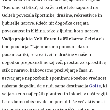
"Ker smo si blizu", ki bo že tretje leto zapored na
Golteh povezala športnike, družine, rekreativce in
ljubitelje narave. Rdeča nit dogodka ostajata
povezanost in bližina, tako z ljudmi kot z naravo.
Vodja projekta Neli Koren iz Mlekarne Celeia
ob
tem poudarja: "Izjemno smo ponosni, da so
posamezniki, rekreativci in družine v našem
dogodku prepoznali nekaj več, prostor za sprostitev,
stik z naravo, kakovostno preživljanje časa in
ustvarjanje nepozabnih spominov. Posebno vrednost
našemu dogodku daje tudi sama destinacija
Golte
, ki
velja za eno najlepših planinskih lokacij v naši regiji.
Letos bomo obiskovalcem ponudili še več aktivnosti
in dogajanja na osrednjem prizorišču, zato smo