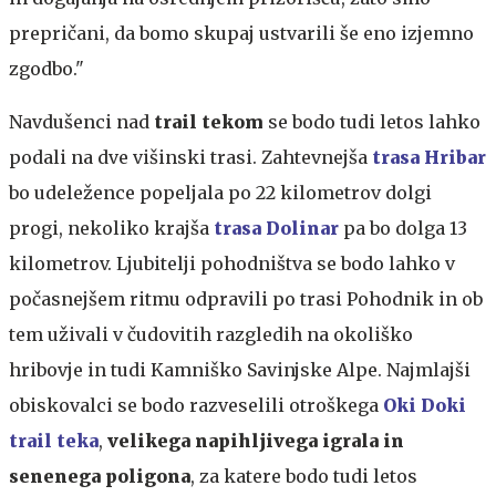
prepričani, da bomo skupaj ustvarili še eno izjemno
zgodbo."
Navdušenci nad
trail tekom
se bodo tudi letos lahko
podali na dve višinski trasi. Zahtevnejša
trasa Hribar
bo udeležence popeljala po 22 kilometrov dolgi
progi, nekoliko krajša
trasa Dolinar
pa bo dolga 13
kilometrov. Ljubitelji pohodništva se bodo lahko v
počasnejšem ritmu odpravili po trasi Pohodnik in ob
tem uživali v čudovitih razgledih na okoliško
hribovje in tudi Kamniško Savinjske Alpe. Najmlajši
obiskovalci se bodo razveselili otroškega
Oki Doki
trail teka
,
velikega napihljivega igrala in
senenega poligona
, za katere bodo tudi letos