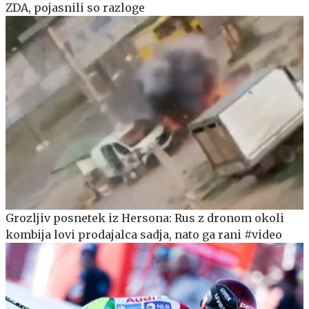
ZDA, pojasnili so razloge
Grozljiv posnetek iz Hersona: Rus z dronom okoli
kombija lovi prodajalca sadja, nato ga rani #video