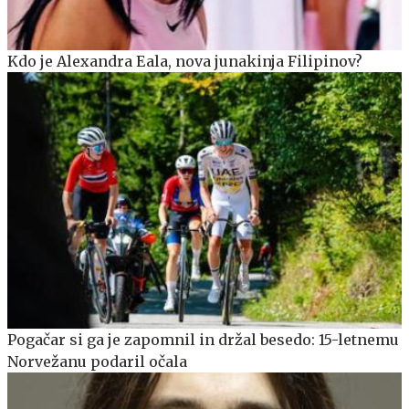
Kdo je Alexandra Eala, nova junakinja Filipinov?
Pogačar si ga je zapomnil in držal besedo: 15-letnemu
Norvežanu podaril očala