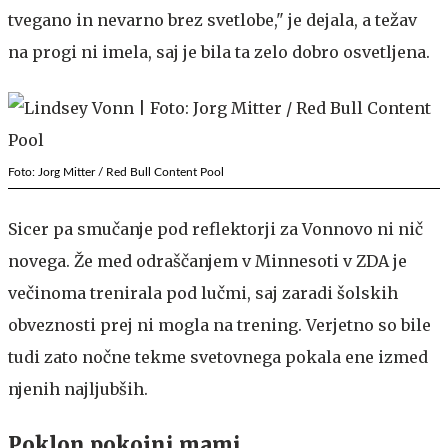
tvegano in nevarno brez svetlobe," je dejala, a težav
na progi ni imela, saj je bila ta zelo dobro osvetljena.
Foto: Jorg Mitter / Red Bull Content Pool
Sicer pa smučanje pod reflektorji za Vonnovo ni nič
novega. Že med odraščanjem v Minnesoti v ZDA je
večinoma trenirala pod lučmi, saj zaradi šolskih
obveznosti prej ni mogla na trening. Verjetno so bile
tudi zato nočne tekme svetovnega pokala ene izmed
njenih najljubših.
Poklon pokojni mami