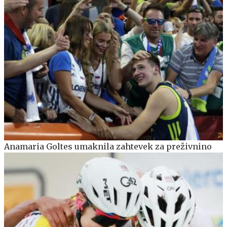
Anamaria Goltes umaknila zahtevek za preživnino