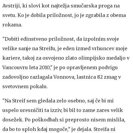
Avstriji, ki slovi kot najtežja smučarska proga na
svetu. Ko je dobila priložnost, jo je zgrabila z obema
rokama.
"Dobiti edinstveno priložnost, da izpolnim svoje
velike sanje na Streifu, je eden izmed vrhuncev moje
kariere, takoj za osvojeno zlato olimpijsko medaljo v
Vancouvru leta 2010," je po opravljenem podvigu
zadovoljno razlagala Vonnova, lastnica 82 zmag v
svetovnem pokalu.
"Na Streif sem gledala zelo osebno, saj če bi mi
uspelo uresničiti ta izziv, bi bil to zame zares velik
dosežek. Po poškodbah si preprosto nisem mislila,
da bo to sploh kdaj mogoče," je dejala. Streifa ni