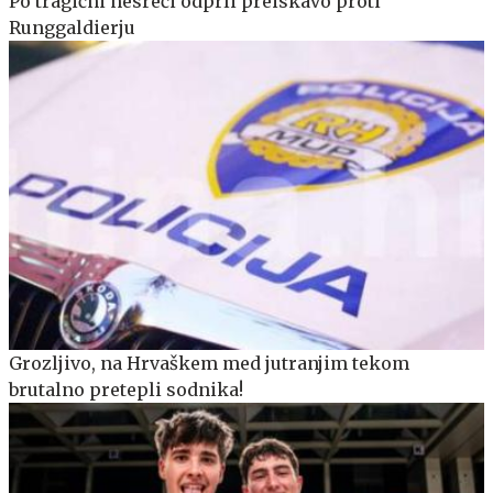
Po tragični nesreči odprli preiskavo proti
Runggaldierju
Grozljivo, na Hrvaškem med jutranjim tekom
brutalno pretepli sodnika!