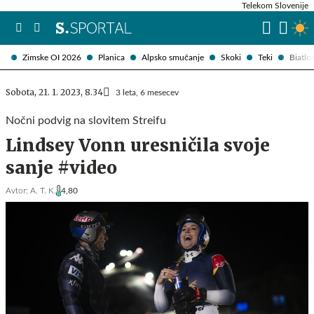
Telekom Slovenije
Zimske OI 2026
Planica
Alpsko smučanje
Skoki
Teki
Biatlo
Sobota, 21. 1. 2023, 8.34
3 leta, 6 mesecev
Nočni podvig na slovitem Streifu
Lindsey Vonn uresničila svoje
sanje #video
Avtor:
A. T. K.
4,80