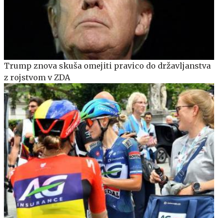
Trump znova skuša omejiti pravico do državljanstva
z rojstvom v ZDA