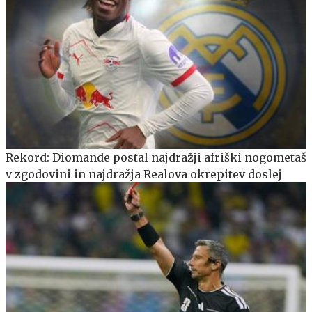
Rekord: Diomande postal najdražji afriški nogometaš
v zgodovini in najdražja Realova okrepitev doslej