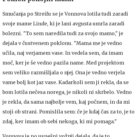
Smučanja po Streifu se je Vonnova lotila tudi zaradi
svoje mame Linde, ki je lani avgusta umrla zaradi
bolezni. "To sem naredila tudi za svojo mamo," je
dejala v čustvenem poklonu. "Mama me je vedno
učila, naj verjamem vase. In vedela sem, da imam
moč, ker je še vedno pazila name. Med projektom
sem veliko razmišljala o njej. Ona je vedno verjela
vame bolj kot jaz vase. Kadarkoli sem ji rekla, da se
bom lotila nečesa norega, je nikoli ni skrbelo. Vedno
je rekla, da sama najbolje vem, kaj počnem, in da mi
stoji ob strani. Pomislila sem: če je kdaj čas za to, je to
zdaj, ker imam ob sebi nekoga, ki mi pomaga."
Vonnova je po uspešni vožnji dejala, da je to