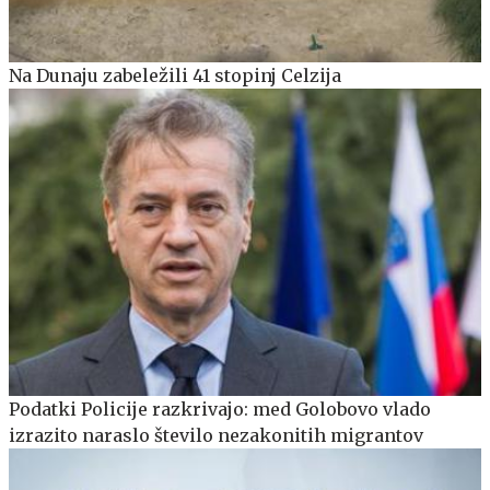
Na Dunaju zabeležili 41 stopinj Celzija
Podatki Policije razkrivajo: med Golobovo vlado
izrazito naraslo število nezakonitih migrantov