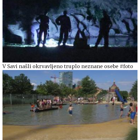
V Savi našli okrvavljeno truplo neznane osebe #foto