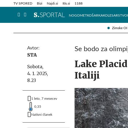
Info in obvestila
Tehnik
TV SPORED
Bizi
Najdi.si
Itis.si
1188
NOGOMET
KOŠARKA
KOLESARSTVO
Zimske OI
Avtor:
Se bodo za olimpij
STA
Lake Placid
Sobota,
Italiji
4. 1. 2025,
8.23
1 leto, 7 mesecev
0,35
Natisni članek