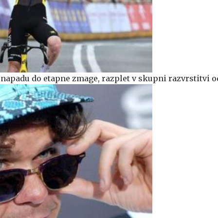
apadu do etapne zmage, razplet v skupni razvrstitvi o