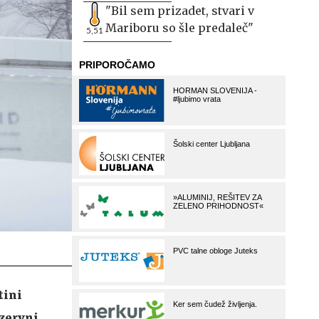
"Bil sem prizadet, stvari v
Mariboru so šle predaleč"
5,51
tini
ezervni