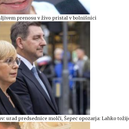
ljivem prenosu v živo pristal v bolnišnici
v: urad predsednice molči, Šepec opozarja: Lahko tožij