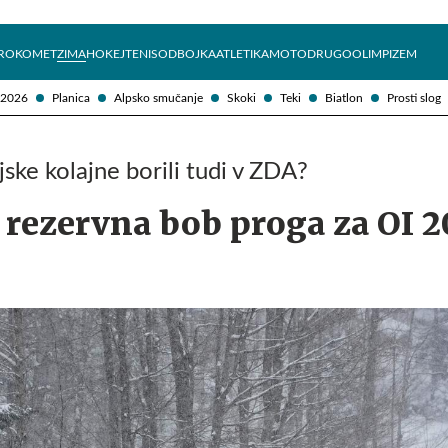
Želite prejemati e-novice?
Uživajmo pametno
ROKOMET
ZIMA
HOKEJ
TENIS
ODBOJKA
ATLETIKA
MOTO
DRUGO
OLIMPIZEM
 2026
Planica
Alpsko smučanje
Skoki
Teki
Biatlon
Prosti slog
ske kolajne borili tudi v ZDA?
 rezervna bob proga za OI 2