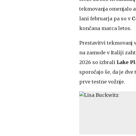
tekmovanja omenjalo a
lani februarja pa so v
C
končana marca letos.
Prestavitvi tekmovanj v
na zamude v Italiji zah
2026 so izbrali
Lake Pl
sporočajo še, da je dve
prve testne vožnje.