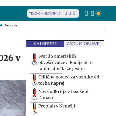
TELEKOM SLOVENIJE
Deskanje
KAJ BERETE
ZADNJE OBJAVE
026 v
Svarilo ameriških
obveščevalcev: Rusija bi to
9,33
lahko storila že jeseni
Odlična novica za voznike od
torka naprej
7,66
Nova odkritja v izsušeni
Donavi
9,79
Preplah v Nemčiji
5,36