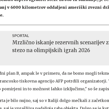
anj v 6000 kilometrov oddaljeni ameriški zvezni dr
e.
SPORTAL
Mrzlično iskanje rezervnih scenarijev 
stezo na olimpijskih igrah 2026
adni plan B, ampak le v primeru, da ne bomo mogli tekmo
 francosko tiskovna agencijo AFP potrdili organizatorji. 
pomirjeni in to možnost lahko izključimo," so še zapisal
ta je bilo nujno, saj so v Italiji dolgo mečkali z začetk
, saj je vprašljiva nadaljnja raba objekta. Dolgo se je kot