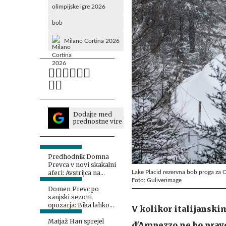
olimpijske igre 2026
bob
Milano Cortina 2026
Dodajte med
prednostne vire
Predhodnik Domna
Prevca v novi skakalni
Lake Placid rezervna bob proga za OI
aferi: Avstrijca na
Foto: Guliverimage
zaslišanju
Domen Prevc po
sanjski sezoni
opozarja: Bika lahko
V kolikor italijanski
hitro izgubiš
Matjaž Han sprejel
d'Ampezzo ne bo pravo