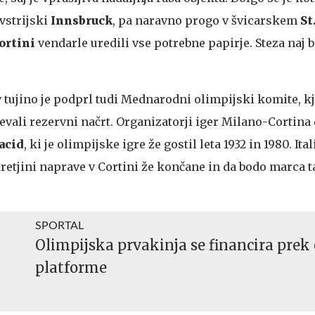
vstrijski
Innsbruck
, pa naravno progo v švicarskem
St
ortini
vendarle uredili vse potrebne papirje. Steza naj b
 tujino je podprl tudi Mednarodni olimpijski komite, kj
tevali rezervni načrt. Organizatorji iger Milano-Cortin
acid
, ki je olimpijske igre že gostil leta 1932 in 1980. Ital
 tretjini naprave v Cortini že končane in da bodo marca 
SPORTAL
Olimpijska prvakinja se financira prek 
platforme