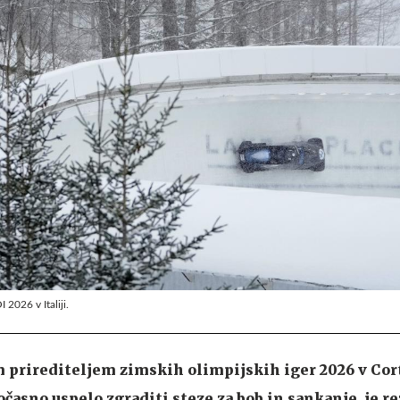
 2026 v Italiji.
m prirediteljem zimskih olimpijskih iger 2026 v Cor
časno uspelo zgraditi steze za bob in sankanje, je r