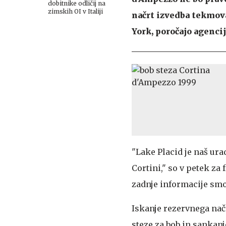
dobitnike odličij na
zimskih OI v Italiji
načrt izvedba tekmov
York, poročajo agencij
"Lake Placid je naš ur
Cortini," so v petek za
zadnje informacije smo 
Iskanje rezervnega načr
steze za bob in sankanje