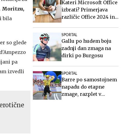
Kateri Microsoft Office
. Moritzu,
izbrati? Primerjava
različic Office 2024 in
i bila
Office 2021.
SPORTAL
Gallu po hudem boju
er so glede
zadnji dan zmaga na
a d'Ampezzo
dirki po Burgosu
ijani pa
tam izvedli
SPORTAL
Barre po samostojnem
napadu do etapne
zmage, razplet v
skupni razvrstitvi
erotične
odprt