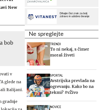
žavi New
Ne spreglejte
za bob
TRENDI
To ni nekaj, s čimer
moraš živeti
vati v
SPORTAL
Avstrijska prevlada na
"A glede na
ogrevanju. Kako bo na
i Italijani.
tekmi? #vŽivo
om gradnje
NOVICE
 lokacija za