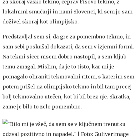
za skoraj vaško tekmo, čeprav Fisovo tekmo, z
lokalnimi smučarji in nami Slovenci, ki sem jo sam
doživel skoraj kot olimpijsko.
Predstavljal sem si, da gre za pomembno tekmo, in
sam sebi poskušal dokazati, da sem v izjemni formi.
Na tekmi sicer nisem dobro nastopil, a sem kljub
temu zmagal. Mislim, da je to tisto, kar mi je
pomagalo ohraniti tekmovalni ritem, s katerim sem
potem prišel na olimpijsko tekmo in bil tam precej
bolj tekmovalno utečen, kot bi bil brez nje. Skratka,
zame je bilo to zelo pomembno.