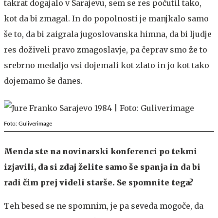
takrat dogajalo v Sarajevu, sem se res počutil tako,
kot da bi zmagal. In do popolnosti je manjkalo samo
še to, da bi zaigrala jugoslovanska himna, da bi ljudje
res doživeli pravo zmagoslavje, pa čeprav smo že to
srebrno medaljo vsi dojemali kot zlato in jo kot tako
dojemamo še danes.
Foto: Guliverimage
Menda ste na novinarski konferenci po tekmi
izjavili, da si zdaj želite samo še spanja in da bi
radi čim prej videli starše. Se spomnite tega?
Teh besed se ne spomnim, je pa seveda mogoče, da