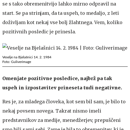
se s tako obremenitvijo lahko mirno odpravil na
start. Se pa strinjam, da ta uspeh, to medaljo, z leti
doživljam kot nekaj vse bolj žlahtnega. Vem, koliko
pozitivnih posledic je prinesla.
Veselje na Bjelašnici 14. 2. 1984
Foto: Guliverimage
Omenjate pozitivne posledice, najbrž pa tak
uspeh in izpostavitev prineseta tudi negativne.
Res je, za mladega človeka, kot sem bil sam, je bilo to
nekaj povsem novega. Takrat nismo imeli
predstavnikov za medije, menedžerjev, prepuščeni
smo bili sami sebi. Zame je bila to obremenitev, ki je