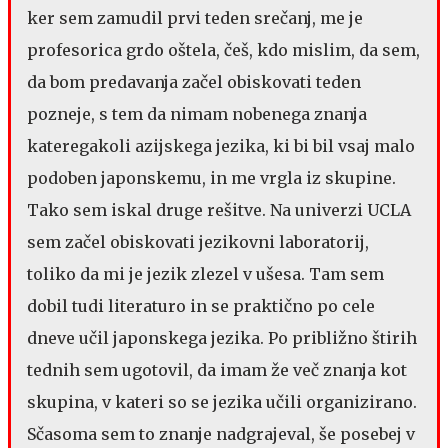
ker sem zamudil prvi teden srečanj, me je
profesorica grdo oštela, češ, kdo mislim, da sem,
da bom predavanja začel obiskovati teden
pozneje, s tem da nimam nobenega znanja
kateregakoli azijskega jezika, ki bi bil vsaj malo
podoben japonskemu, in me vrgla iz skupine.
Tako sem iskal druge rešitve. Na univerzi UCLA
sem začel obiskovati jezikovni laboratorij,
toliko da mi je jezik zlezel v ušesa. Tam sem
dobil tudi literaturo in se praktično po cele
dneve učil japonskega jezika. Po približno štirih
tednih sem ugotovil, da imam že več znanja kot
skupina, v kateri so se jezika učili organizirano.
Sčasoma sem to znanje nadgrajeval, še posebej v