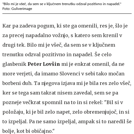
"Bilo mi je všeč, da sem se v ključnem trenutku odzval pozitivno in napadel."
Foto: Guliverimage
Kar pa zadeva pogum, ki ste ga omenili, res je, šlo je
za precej napadalno vožnjo, s katero sem krenil v
drugi tek. Bilo mi je všeč, da sem se v ključnem
trenutku odzval pozitivno in napadel. Še celo
glasbenik
Peter Lovšin
mi je enkrat omenil, da ne
more verjeti, da imamo Slovenci v sebi tako močan
borbeni duh. Ta njegova izjava mi je bila res zelo všeč,
ker se tega sam takrat nisem zavedal, sem se pa
pozneje večkrat spomnil na to in si rekel: "Bil si v
položaju, ki je bil zelo napet, zelo obremenjujoč, in si
to izpeljal. Pa ne samo izpeljal, ampak si to naredil še
bolje, kot bi običajno."