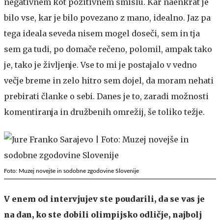
negativnem kot pozitivnem smislu. Kar naenkrat je
bilo vse, kar je bilo povezano z mano, idealno. Jaz pa
tega ideala seveda nisem mogel doseči, sem in tja
sem ga tudi, po domače rečeno, polomil, ampak tako
je, tako je življenje. Vse to mi je postajalo v vedno
večje breme in zelo hitro sem dojel, da moram nehati
prebirati članke o sebi. Danes je to, zaradi možnosti
komentiranja in družbenih omrežij, še toliko težje.
Foto: Muzej novejše in sodobne zgodovine Slovenije
V enem od intervjujev ste poudarili, da se vas je
na dan, ko ste dobili olimpijsko odličje, najbolj