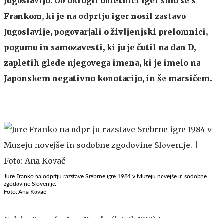
Jugoslavijo. Ob okrogli obletnici iger smo se s
Frankom, ki je na odprtju iger nosil zastavo
Jugoslavije, pogovarjali o življenjski prelomnici,
pogumu in samozavesti, ki ju je čutil na dan D,
zapletih glede njegovega imena, ki je imelo na
Japonskem negativno konotacijo, in še marsičem.
Jure Franko na odprtju razstave Srebrne igre 1984 v Muzeju novejše in sodobne
zgodovine Slovenije.
Foto: Ana Kovač