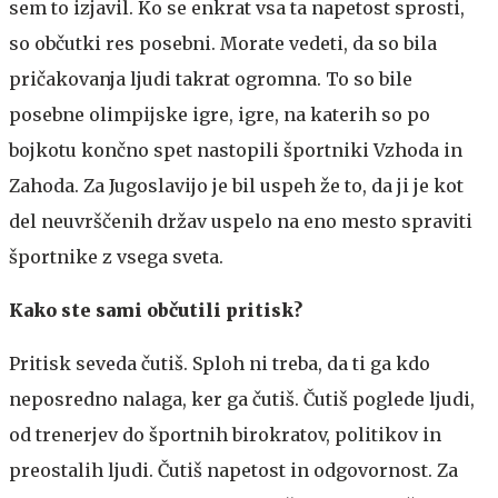
sem to izjavil. Ko se enkrat vsa ta napetost sprosti,
so občutki res posebni. Morate vedeti, da so bila
pričakovanja ljudi takrat ogromna. To so bile
posebne olimpijske igre, igre, na katerih so po
bojkotu končno spet nastopili športniki Vzhoda in
Zahoda. Za Jugoslavijo je bil uspeh že to, da ji je kot
del neuvrščenih držav uspelo na eno mesto spraviti
športnike z vsega sveta.
Kako ste sami občutili pritisk?
Pritisk seveda čutiš. Sploh ni treba, da ti ga kdo
neposredno nalaga, ker ga čutiš. Čutiš poglede ljudi,
od trenerjev do športnih birokratov, politikov in
preostalih ljudi. Čutiš napetost in odgovornost. Za