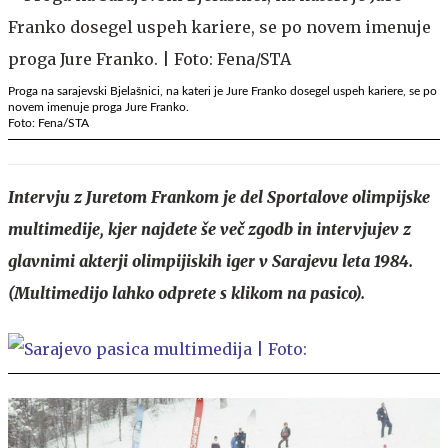
Proga na sarajevski Bjelašnici, na kateri je Jure Franko dosegel uspeh kariere, se po
novem imenuje proga Jure Franko.
Foto: Fena/STA
Intervju z Juretom Frankom je del Sportalove olimpijske
multimedije, kjer najdete še več zgodb in intervjujev z
glavnimi akterji olimpijiskih iger v Sarajevu leta 1984.
(Multimedijo lahko odprete s klikom na pasico).