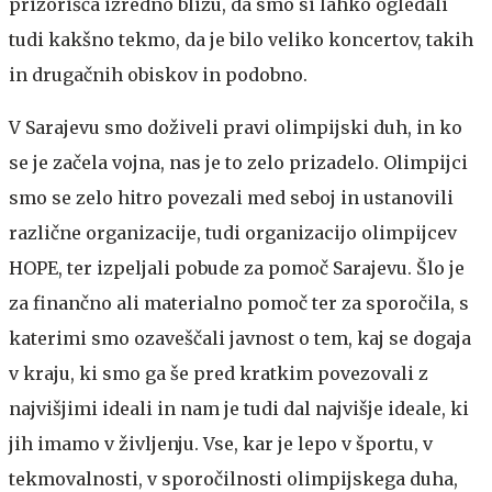
prizorišča izredno blizu, da smo si lahko ogledali
tudi kakšno tekmo, da je bilo veliko koncertov, takih
in drugačnih obiskov in podobno.
V Sarajevu smo doživeli pravi olimpijski duh, in ko
se je začela vojna, nas je to zelo prizadelo. Olimpijci
smo se zelo hitro povezali med seboj in ustanovili
različne organizacije, tudi organizacijo olimpijcev
HOPE, ter izpeljali pobude za pomoč Sarajevu. Šlo je
za finančno ali materialno pomoč ter za sporočila, s
katerimi smo ozaveščali javnost o tem, kaj se dogaja
v kraju, ki smo ga še pred kratkim povezovali z
najvišjimi ideali in nam je tudi dal najvišje ideale, ki
jih imamo v življenju. Vse, kar je lepo v športu, v
tekmovalnosti, v sporočilnosti olimpijskega duha,