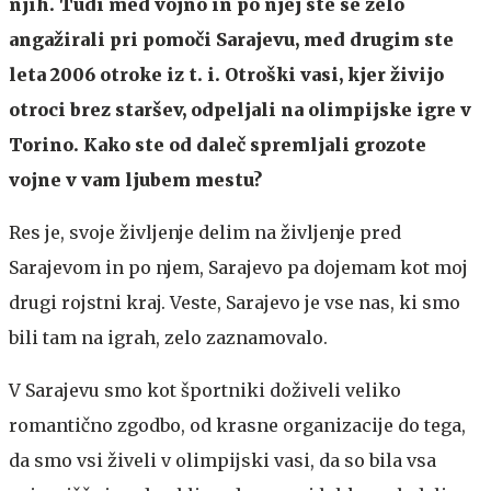
njih. Tudi med vojno in po njej ste se zelo
angažirali pri pomoči Sarajevu, med drugim ste
leta 2006 otroke iz t. i. Otroški vasi, kjer živijo
otroci brez staršev, odpeljali na olimpijske igre v
Torino. Kako ste od daleč spremljali grozote
vojne v vam ljubem mestu?
Res je, svoje življenje delim na življenje pred
Sarajevom in po njem, Sarajevo pa dojemam kot moj
drugi rojstni kraj. Veste, Sarajevo je vse nas, ki smo
bili tam na igrah, zelo zaznamovalo.
V Sarajevu smo kot športniki doživeli veliko
romantično zgodbo, od krasne organizacije do tega,
da smo vsi živeli v olimpijski vasi, da so bila vsa