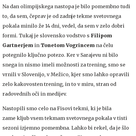
Na dan olimpijskega nastopa je bilo pomembno tudi
to, da sem, čeprav je od zadnje tekme svetovnega
pokala minilo že 14 dni, vedel, da sem v zelo dobri
formi. Tukaj je slovensko vodstvo s
Filipom
Gartnerjem
in
Tonetom Vogrincem
na čelu
potegnilo ključno potezo. Ker v Sarajevu ni bilo
snega in nismo imeli možnosti za trening, smo se
vrnili v Slovenijo, v Mežico, kjer smo lahko opravili
zelo kakovosten trening, in to v miru, stran od
radovednih oči in medijev.
Nastopili smo celo na Fisovi tekmi, ki je bila
zame kljub vsem tekmam svetovnega pokala v tisti
sezoni izjemno pomembna. Lahko bi rekel, da je šlo