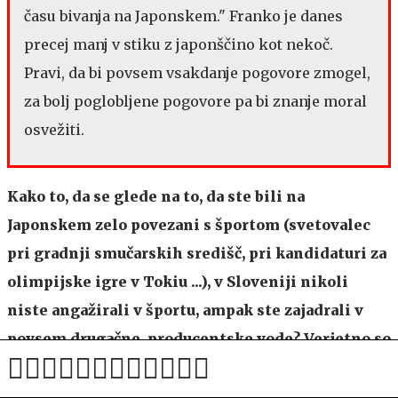
času bivanja na Japonskem." Franko je danes
precej manj v stiku z japonščino kot nekoč.
Pravi, da bi povsem
vsakdanje pogovore zmogel,
za bolj poglobljene pogovore pa bi znanje moral
osvežiti.
Kako to, da se glede na to, da ste bili na
Japonskem zelo povezani s športom (svetovalec
pri gradnji smučarskih središč, pri kandidaturi za
olimpijske igre v Tokiu ...), v Sloveniji nikoli
niste angažirali v športu, ampak ste zajadrali v
povsem drugačne, producentske vode? Verjetno so
vas ob vrnitvi v Slovenijo vseeno nagovarjali k
čemu podobnemu.