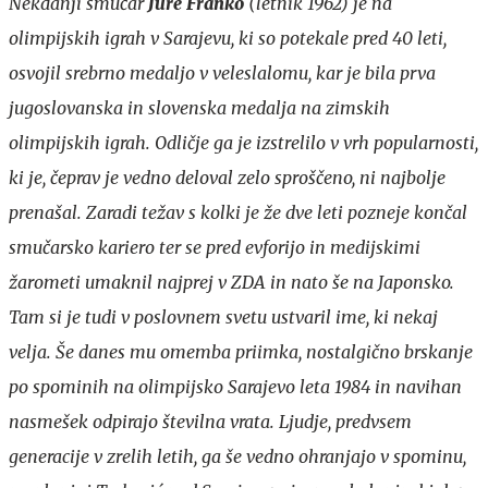
Nekdanji smučar
Jure Franko
(letnik 1962) je na
olimpijskih igrah v Sarajevu, ki so potekale pred 40 leti,
osvojil srebrno medaljo v veleslalomu, kar je bila prva
jugoslovanska in slovenska medalja na zimskih
olimpijskih igrah. Odličje ga je izstrelilo v vrh popularnosti,
ki je, čeprav je vedno deloval zelo sproščeno, ni najbolje
prenašal. Zaradi težav s kolki je že dve leti pozneje končal
smučarsko kariero ter se pred evforijo in medijskimi
žarometi umaknil najprej v ZDA in nato še na Japonsko.
Tam si je tudi v poslovnem svetu ustvaril ime, ki nekaj
velja. Še danes mu omemba priimka, nostalgično brskanje
po spominih na olimpijsko Sarajevo leta 1984 in navihan
nasmešek odpirajo številna vrata. Ljudje, predvsem
generacije v zrelih letih, ga še vedno ohranjajo v spominu,