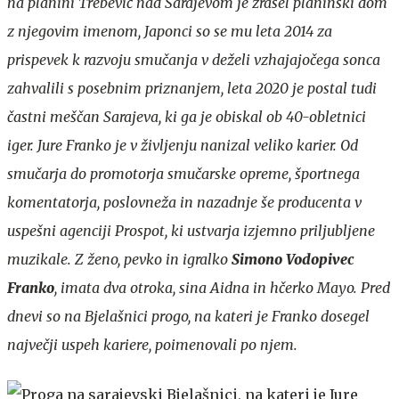
na planini Trebević nad Sarajevom je zrasel planinski dom
z njegovim imenom, Japonci so se mu leta 2014 za
prispevek k razvoju smučanja v deželi vzhajajočega sonca
zahvalili s posebnim priznanjem, leta 2020 je postal tudi
častni meščan Sarajeva, ki ga je obiskal ob 40-obletnici
iger. Jure Franko je v življenju nanizal veliko karier. Od
smučarja do promotorja smučarske opreme, športnega
komentatorja, poslovneža in nazadnje še producenta v
uspešni agenciji Prospot, ki ustvarja izjemno priljubljene
muzikale. Z ženo, pevko in igralko
Simono Vodopivec
Franko
, imata dva otroka, sina Aidna in hčerko Mayo. Pred
dnevi so na Bjelašnici progo, na kateri je Franko dosegel
največji uspeh kariere, poimenovali po njem.