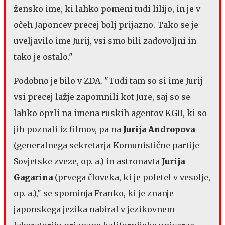
žensko ime, ki lahko pomeni tudi lilijo, in je v
očeh Japoncev precej bolj prijazno. Tako se je
uveljavilo ime Jurij, vsi smo bili zadovoljni in
tako je ostalo."
Podobno je bilo v ZDA. "Tudi tam so si ime Jurij
vsi precej lažje zapomnili kot Jure, saj so se
lahko oprli na imena ruskih agentov KGB, ki so
jih poznali iz filmov, pa na
Jurija Andropova
(generalnega sekretarja Komunistične partije
Sovjetske zveze, op. a.) in astronavta
Jurija
Gagarina
(prvega človeka, ki je poletel v vesolje,
op. a.)," se spominja Franko, ki je znanje
japonskega jezika nabiral v jezikovnem