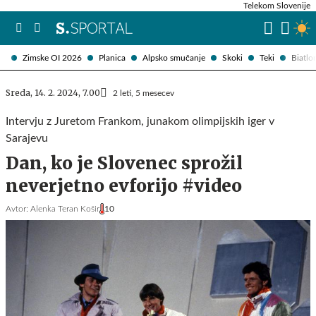
Telekom Slovenije
Zimske OI 2026
Planica
Alpsko smučanje
Skoki
Teki
Biatlo
Sreda, 14. 2. 2024, 7.00
2 leti, 5 mesecev
Intervju z Juretom Frankom, junakom olimpijskih iger v
Sarajevu
Dan, ko je Slovenec sprožil
neverjetno evforijo #video
Avtor:
Alenka Teran Košir
10