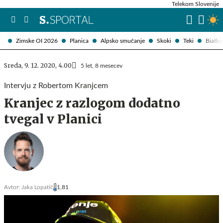
Telekom Slovenije
Zimske OI 2026
Planica
Alpsko smučanje
Skoki
Teki
Biatlo
Sreda, 9. 12. 2020, 4.00
5 let, 8 mesecev
Intervju z Robertom Kranjcem
Kranjec z razlogom dodatno
tvegal v Planici
Avtor:
Jaka Lopatič
1,81