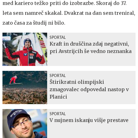
med kariero težko priti do izobrazbe. Skoraj do 37.
leta sem namreč skakal. Dvakrat na dan sem treniral,
zato časa za študij ni bilo.
SPORTAL
Kraft in druščina zdaj negativni,
pri Avstrijcih še vedno neznanka
SPORTAL
Štirikratni olimpijski
zmagovalec odpovedal nastop v
Planici
SPORTAL
V nujnem iskanju višje prestave