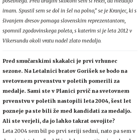
posebnega. Pred drugim skokom sem si rekel, da medaljo
imam. Spustil sem se dol in šel na polno," se je Kranjec, ki s
šivanjem dresov pomaga slovenskim reprezentantom,
spomnil zgodovinskega poleta, s katerim si je leta 2012 v
Vikersundu okoli vratu nadel zlato medaljo.
Pred smučarskimi skakalci je prvi vrhunec
sezone. Na Letalnici bratov Gorišek se bodo na
svetovnem prvenstvu v poletih pomerili za
medalje. Sami ste v Planici prvič na svetovnem
prvenstvu v poletih nastopili leta 2004, šest let
pozneje pa ste bili že med kandidati za medaljo.
Ali ste verjeli, da jo lahko takrat osvojite?
Leta 2004 sem bil po prvi seriji sedmi, nato pa sem v