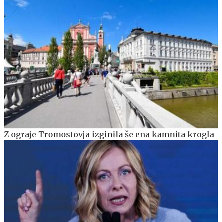
Z ograje Tromostovja izginila še ena kamnita krogla