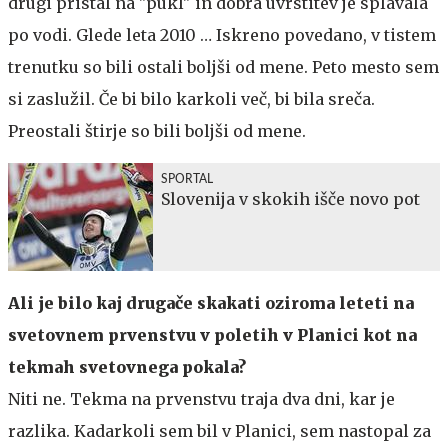
drugi pristal na "pukl" in dobra uvrstitev je splavala
po vodi. Glede leta 2010 … Iskreno povedano, v tistem
trenutku so bili ostali boljši od mene. Peto mesto sem
si zaslužil. Če bi bilo karkoli več, bi bila sreča.
Preostali štirje so bili boljši od mene.
SPORTAL
Slovenija v skokih išče novo pot
Ali je bilo kaj drugače skakati oziroma leteti na
svetovnem prvenstvu v poletih v Planici kot na
tekmah svetovnega pokala?
Niti ne. Tekma na prvenstvu traja dva dni, kar je
razlika. Kadarkoli sem bil v Planici, sem nastopal za