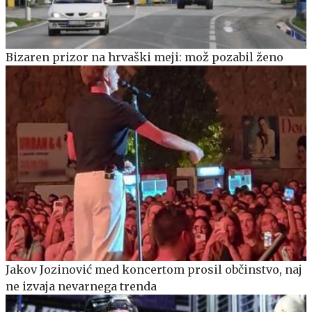
Bizaren prizor na hrvaški meji: mož pozabil ženo
Jakov Jozinović med koncertom prosil občinstvo, naj
ne izvaja nevarnega trenda