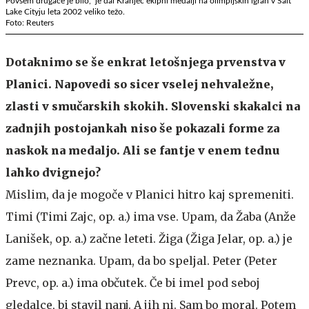
Povsem drugače je bilo," je dal Kranjec ekipni medalji na olimpijskih igrah v Salt
Lake Cityju leta 2002 veliko težo.
Foto: Reuters
Dotaknimo se še enkrat letošnjega prvenstva v
Planici. Napovedi so sicer vselej nehvaležne,
zlasti v smučarskih skokih. Slovenski skakalci na
zadnjih postojankah niso še pokazali forme za
naskok na medaljo. Ali se fantje v enem tednu
lahko dvignejo?
Mislim, da je mogoče v Planici hitro kaj spremeniti.
Timi (Timi Zajc, op. a.) ima vse. Upam, da Žaba (Anže
Lanišek, op. a.) začne leteti. Žiga (Žiga Jelar, op. a.) je
zame neznanka. Upam, da bo speljal. Peter (Peter
Prevc, op. a.) ima občutek. Če bi imel pod seboj
gledalce, bi stavil nanj. A jih ni. Sam bo moral. Potem