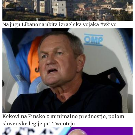
Na jugu Libanona ubita izraelska vojaka #vŽivo
Kekovi na Finsko z minimalno prednostjo, polom
slovenske legije pri Twenteju