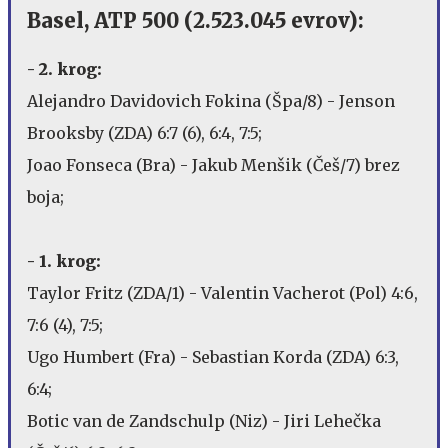
Basel, ATP 500 (2.523.045 evrov):
- 2. krog:
Alejandro Davidovich Fokina (Špa/8) - Jenson
Brooksby (ZDA) 6:7 (6), 6:4, 7:5;
Joao Fonseca (Bra) - Jakub Menšik (Češ/7) brez
boja;
- 1. krog:
Taylor Fritz (ZDA/1) - Valentin Vacherot (Pol) 4:6,
7:6 (4), 7:5;
Ugo Humbert (Fra) - Sebastian Korda (ZDA) 6:3,
6:4;
Botic van de Zandschulp (Niz) - Jiri Lehečka