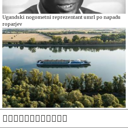
Ugandski nogometni reprezentant umrl po napadu
roparjev
Izsušena Donava razburja turiste: Nismo plačali za to