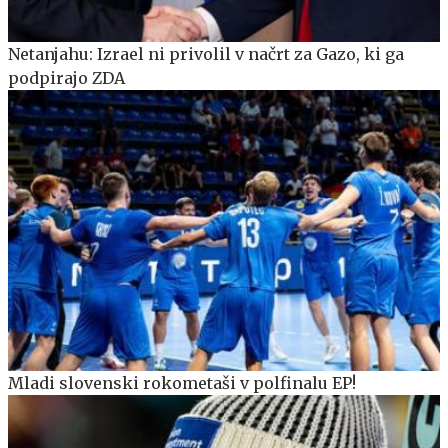
Netanjahu: Izrael ni privolil v načrt za Gazo, ki ga
podpirajo ZDA
Mladi slovenski rokometaši v polfinalu EP!