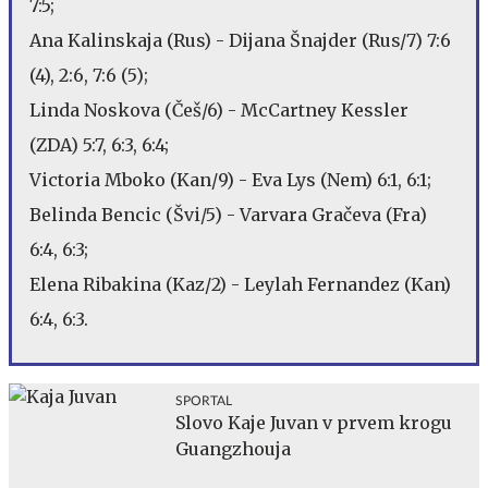
7:5;
Ana Kalinskaja (Rus) - Dijana Šnajder (Rus/7) 7:6
(4), 2:6, 7:6 (5);
Linda Noskova (Češ/6) - McCartney Kessler
(ZDA) 5:7, 6:3, 6:4;
Victoria Mboko (Kan/9) - Eva Lys (Nem) 6:1, 6:1;
Belinda Bencic (Švi/5) - Varvara Gračeva (Fra)
6:4, 6:3;
Elena Ribakina (Kaz/2) - Leylah Fernandez (Kan)
6:4, 6:3.
SPORTAL
Slovo Kaje Juvan v prvem krogu
Guangzhouja