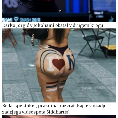
Darko Jorgić v Jokohami obstal v drugem krogu
Beda, spektakel, praznina, razvrat: kaj je v ozadju
zadnjega videospota Siddharte?