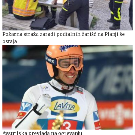
Požarna straža zaradi podtalnih žarišč na Planji še
ostaja
Avstrijska prevlada na ogrevanju