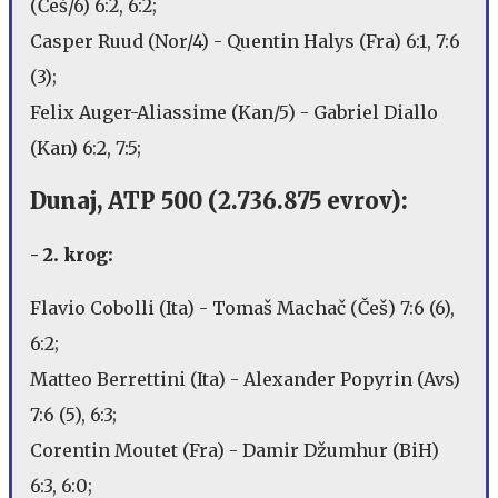
(Češ/6) 6:2, 6:2;
Casper Ruud (Nor/4) - Quentin Halys (Fra) 6:1, 7:6
(3);
Felix Auger-Aliassime (Kan/5) - Gabriel Diallo
(Kan) 6:2, 7:5;
Dunaj, ATP 500 (2.736.875 evrov):
- 2. krog:
Flavio Cobolli (Ita) - Tomaš Machač (Češ) 7:6 (6),
6:2;
Matteo Berrettini (Ita) - Alexander Popyrin (Avs)
7:6 (5), 6:3;
Corentin Moutet (Fra) - Damir Džumhur (BiH)
6:3, 6:0;