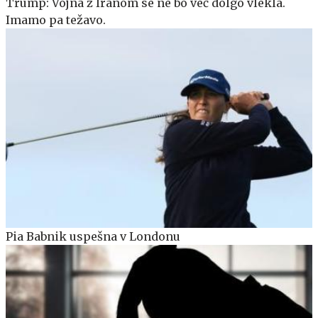
Trump: Vojna z Iranom se ne bo več dolgo vlekla.
Imamo pa težavo.
Pia Babnik uspešna v Londonu