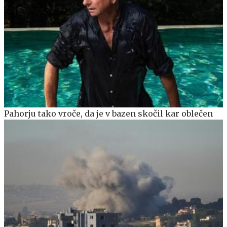
Pahorju tako vroče, da je v bazen skočil kar oblečen