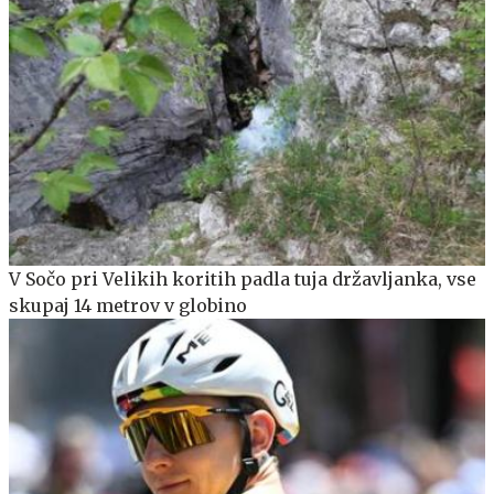
V Sočo pri Velikih koritih padla tuja državljanka, vse
skupaj 14 metrov v globino