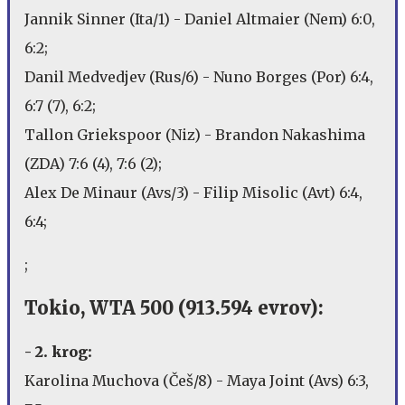
Jannik Sinner (Ita/1) - Daniel Altmaier (Nem) 6:0,
6:2;
Danil Medvedjev (Rus/6) - Nuno Borges (Por) 6:4,
6:7 (7), 6:2;
Tallon Griekspoor (Niz) - Brandon Nakashima
(ZDA) 7:6 (4), 7:6 (2);
Alex De Minaur (Avs/3) - Filip Misolic (Avt) 6:4,
6:4;
;
Tokio, WTA 500 (913.594 evrov):
- 2. krog:
Karolina Muchova (Češ/8) - Maya Joint (Avs) 6:3,