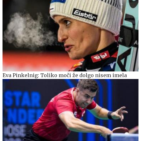
Eva Pinkelnig: Toliko moči že dolgo nisem imela