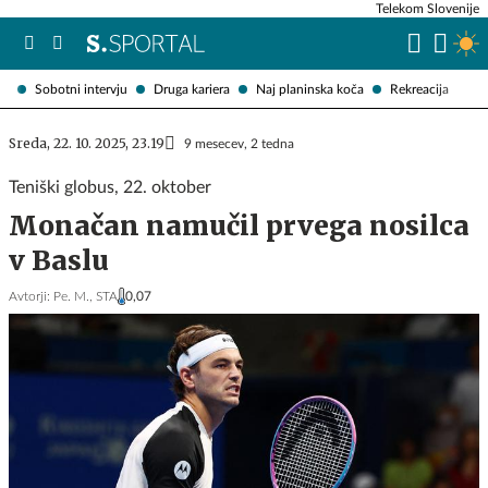
Telekom Slovenije
Sobotni intervju
Druga kariera
Naj planinska koča
Rekreacija
Sreda, 22. 10. 2025, 23.19
9 mesecev, 2 tedna
Teniški globus, 22. oktober
Monačan namučil prvega nosilca
v Baslu
Avtorji:
Pe. M.,
STA
0,07