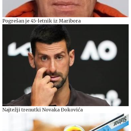
Pogrešan je 45-letnik iz Maribora
Najtežji trenutki Novaka Đokovića