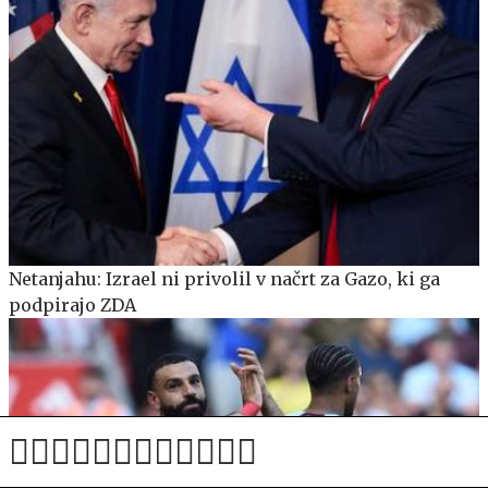
Netanjahu: Izrael ni privolil v načrt za Gazo, ki ga
podpirajo ZDA