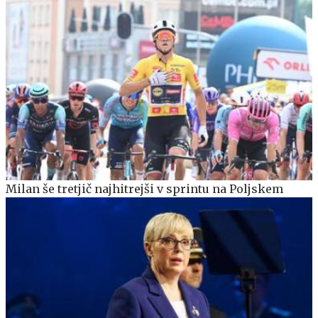
Milan še tretjič najhitrejši v sprintu na Poljskem