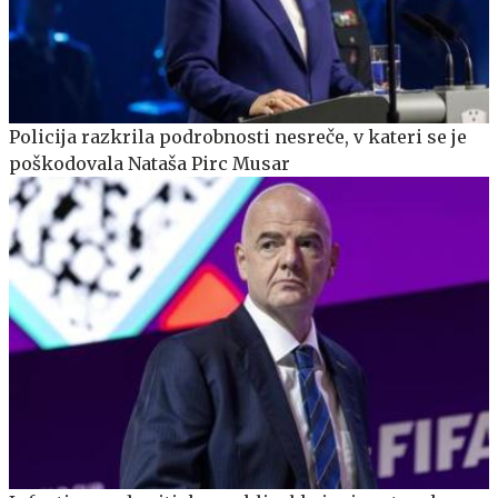
Policija razkrila podrobnosti nesreče, v kateri se je
poškodovala Nataša Pirc Musar