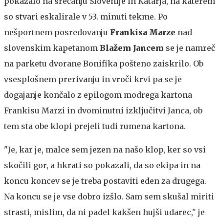
pokazalo na srečanju Slovenije in Katarja, na katerem
so stvari eskalirale v 53. minuti tekme. Po
nešportnem posredovanju
Frankisa Marze
nad
slovenskim kapetanom
Blažem Jancem
se je namreč
na parketu dvorane Bonifika pošteno zaiskrilo. Ob
vsesplošnem prerivanju in vroči krvi pa se je
dogajanje končalo z epilogom modrega kartona
Frankisu Marzi in dvominutni izključitvi Janca, ob
tem sta obe klopi prejeli tudi rumena kartona.
"Je, kar je, malce sem jezen na našo klop, ker so vsi
skočili gor, a hkrati so pokazali, da so ekipa in na
koncu koncev se je treba postaviti eden za drugega.
Na koncu se je vse dobro izšlo. Sam sem skušal miriti
strasti, mislim, da ni padel kakšen hujši udarec," je