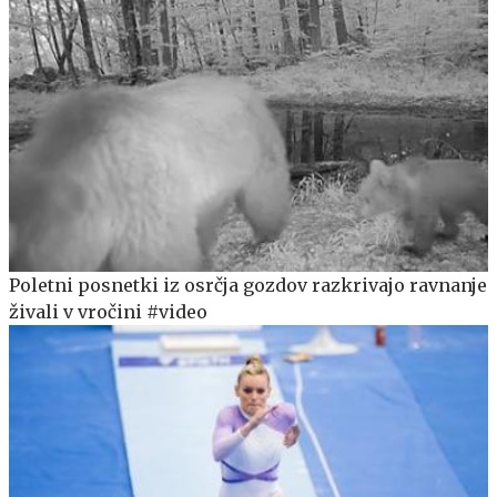
Poletni posnetki iz osrčja gozdov razkrivajo ravnanje
živali v vročini #video