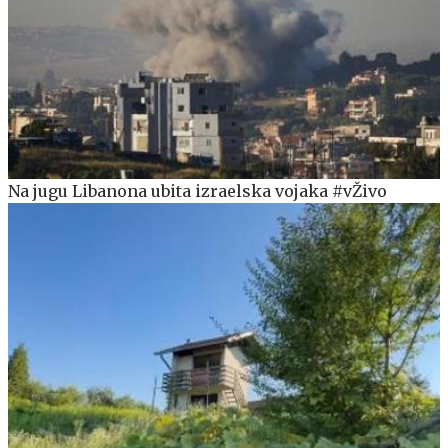
Na jugu Libanona ubita izraelska vojaka #vŽivo