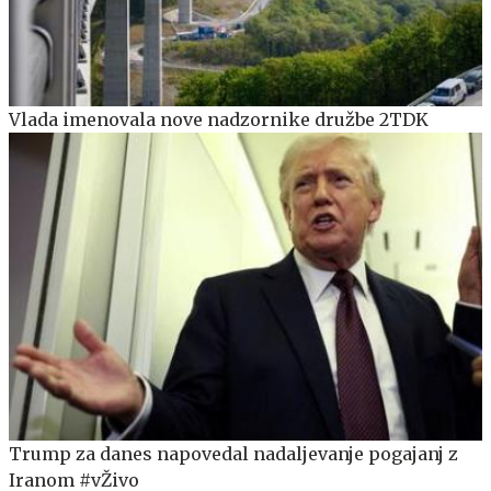
Vlada imenovala nove nadzornike družbe 2TDK
Trump za danes napovedal nadaljevanje pogajanj z
Iranom #vŽivo