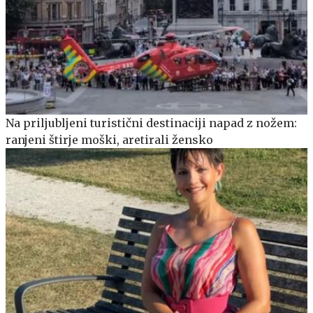
Na priljubljeni turistični destinaciji napad z nožem:
ranjeni štirje moški, aretirali žensko