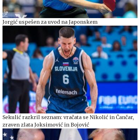
Jorgić uspešen za uvod na Japonskem
Sekulić razkril seznam: vračata se Nikolić in Čančar,
zraven zlata Joksimović in Bojović