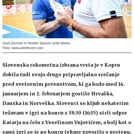
Uroš Zorman in Veselin Vujović pred tekmo
Foto: www.alesfevzer.com
Slovenska rokometna izbrana vrsta je v Kopru
dobila tudi svojo drugo pripravljalno srečanje
pred svetovnim prvenstvom, ki ga bodo med 14.
januarjem in 2. februarjem gostile Hrvaška,
Danska in Norveška. Slovenci so kljub nekaterim
težavam v igri na koncu z 38:30 (16:15) strli odpor
Katarja na čelu z Veselinom Vujovićem, a bolj kot o
sami igri se je po koncu tekme govorilo o pretepu,