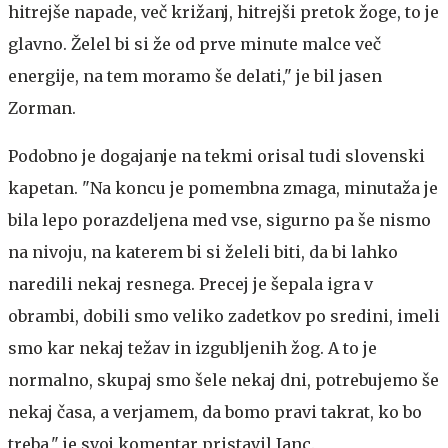
hitrejše napade, več križanj, hitrejši pretok žoge, to je
glavno. Želel bi si že od prve minute malce več
energije, na tem moramo še delati," je bil jasen
Zorman.
Podobno je dogajanje na tekmi orisal tudi slovenski
kapetan. "Na koncu je pomembna zmaga, minutaža je
bila lepo porazdeljena med vse, sigurno pa še nismo
na nivoju, na katerem bi si želeli biti, da bi lahko
naredili nekaj resnega. Precej je šepala igra v
obrambi, dobili smo veliko zadetkov po sredini, imeli
smo kar nekaj težav in izgubljenih žog. A to je
normalno, skupaj smo šele nekaj dni, potrebujemo še
nekaj časa, a verjamem, da bomo pravi takrat, ko bo
treba," je svoj komentar pristavil Janc.