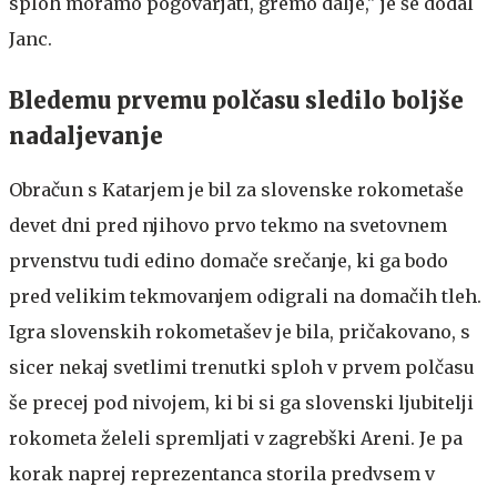
sploh moramo pogovarjati, gremo dalje," je še dodal
Janc.
Bledemu prvemu polčasu sledilo boljše
nadaljevanje
Obračun s Katarjem je bil za slovenske rokometaše
devet dni pred njihovo prvo tekmo na svetovnem
prvenstvu tudi edino domače srečanje, ki ga bodo
pred velikim tekmovanjem odigrali na domačih tleh.
Igra slovenskih rokometašev je bila, pričakovano, s
sicer nekaj svetlimi trenutki sploh v prvem polčasu
še precej pod nivojem, ki bi si ga slovenski ljubitelji
rokometa želeli spremljati v zagrebški Areni. Je pa
korak naprej reprezentanca storila predvsem v