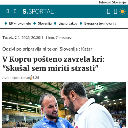
Telekom Slovenije
EP v rokometu
Slovenija
Liga prvakov
Evropska tekmovanja
Torek, 7. 1. 2025, 20.20
1 leto, 7 mesecev
Odzivi po pripravljalni tekmi Slovenija : Katar
V Kopru pošteno zavrela kri:
"Skušal sem miriti strasti"
Avtor:
Špela Lenart
5,25