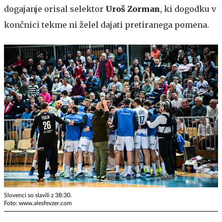
dogajanje orisal selektor
Uroš Zorman
, ki dogodku v
končnici tekme ni želel dajati pretiranega pomena.
Slovenci so slavili z 38:30.
Foto: www.alesfevzer.com