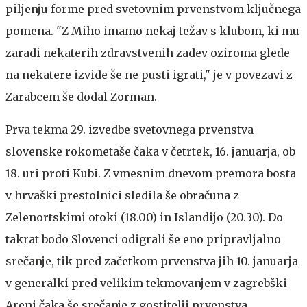
piljenju forme pred svetovnim prvenstvom ključnega
pomena. "Z Miho imamo nekaj težav s klubom, ki mu
zaradi nekaterih zdravstvenih zadev oziroma glede
na nekatere izvide še ne pusti igrati," je v povezavi z
Zarabcem še dodal Zorman.
Prva tekma 29. izvedbe svetovnega prvenstva
slovenske rokometaše čaka v četrtek, 16. januarja, ob
18. uri proti Kubi. Z vmesnim dnevom premora bosta
v hrvaški prestolnici sledila še obračuna z
Zelenortskimi otoki (18.00) in Islandijo (20.30). Do
takrat bodo Slovenci odigrali še eno pripravljalno
srečanje, tik pred začetkom prvenstva jih 10. januarja
v generalki pred velikim tekmovanjem v zagrebški
Areni čaka še srečanje z gostitelji prvenstva.