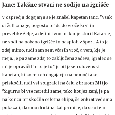
Janc: Takšne stvari ne sodijo na igrišče
V ospredju dogajanja se je znašel kapetan Janc. "Vsak
si želi zmage, pogosto pride do vroče krvi in
prevelike želje, a definitivno to, kar je storil Katarec,
ne sodi na nobeno igrišče in nasploh v šport. A to je
zdaj mimo, tudi sam sem včasih vroč, a vem, kje je
meja. Je pa zame zdaj to zaključena zadeva, igralec se
mi je opravičil in to je to," je bil jasen slovenski
kapetan, ki so mu ob dogajanju na pomoč takoj
priskočili tudi vsi soigralci na čelu z bratom
Mitjo
.
"Sigurno bi vse naredil zame, tako kot jaz zanj, je pa
na koncu priskočila celotna ekipa, še enkrat več smo
pokazali, da smo družina, žal pa mi je, da se o tem