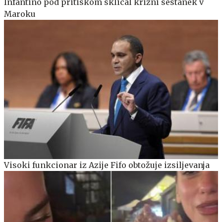
Infantino pod pritiskom sklical krizni sestanek v
Maroku
Visoki funkcionar iz Azije Fifo obtožuje izsiljevanja