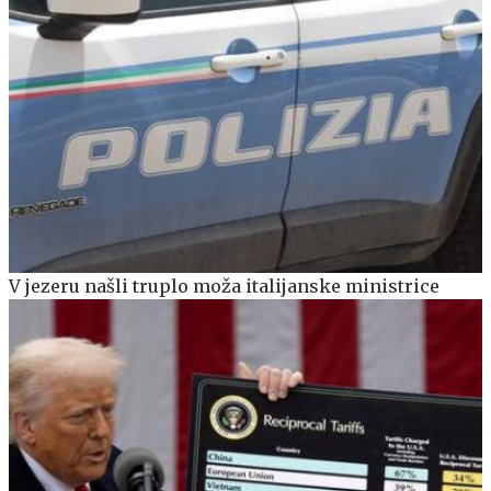
V jezeru našli truplo moža italijanske ministrice