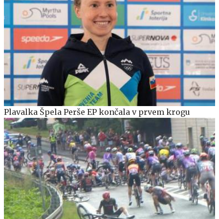
Plavalka Špela Perše EP končala v prvem krogu