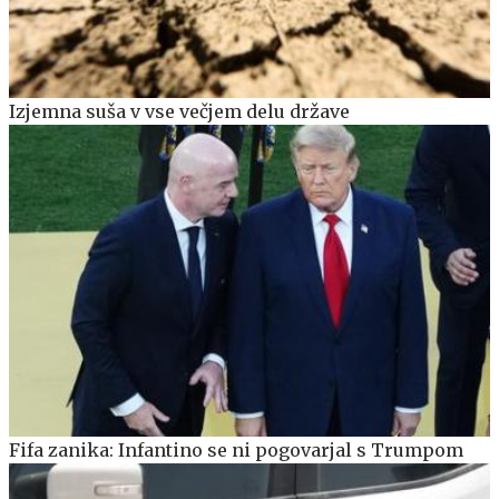
Izjemna suša v vse večjem delu države
Fifa zanika: Infantino se ni pogovarjal s Trumpom