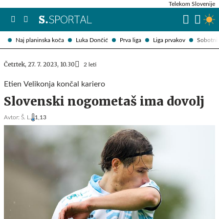
Telekom Slovenije
Naj planinska koča
Luka Dončić
Prva liga
Liga prvakov
Sobotni 
Četrtek, 27. 7. 2023, 10.30
2 leti
Etien Velikonja končal kariero
Slovenski nogometaš ima dovolj
Avtor:
Š. L.
1,13