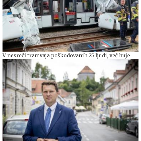
V nesreči tramvaja poškodovanih 25 ljudi, več huje