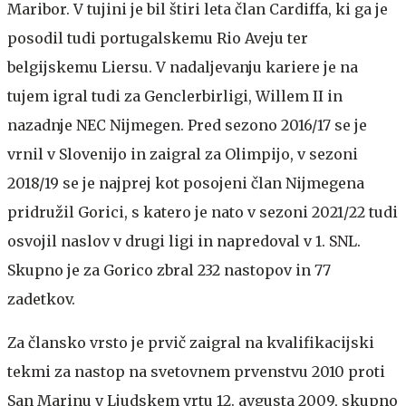
Maribor. V tujini je bil štiri leta član Cardiffa, ki ga je
posodil tudi portugalskemu Rio Aveju ter
belgijskemu Liersu. V nadaljevanju kariere je na
tujem igral tudi za Genclerbirligi, Willem II in
nazadnje NEC Nijmegen. Pred sezono 2016/17 se je
vrnil v Slovenijo in zaigral za Olimpijo, v sezoni
2018/19 se je najprej kot posojeni član Nijmegena
pridružil Gorici, s katero je nato v sezoni 2021/22 tudi
osvojil naslov v drugi ligi in napredoval v 1. SNL.
Skupno je za Gorico zbral 232 nastopov in 77
zadetkov.
Za člansko vrsto je prvič zaigral na kvalifikacijski
tekmi za nastop na svetovnem prvenstvu 2010 proti
San Marinu v Ljudskem vrtu 12. avgusta 2009, skupno