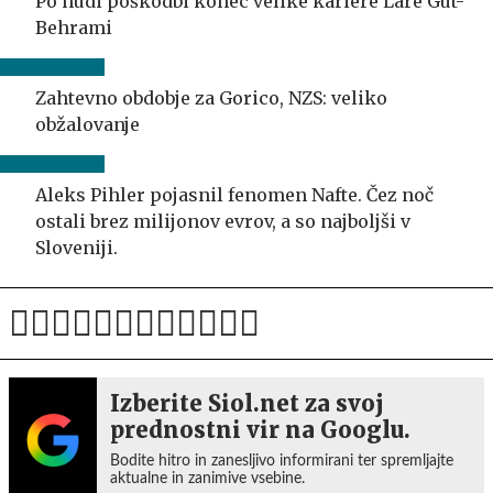
Po hudi poškodbi konec velike kariere Lare Gut-
Behrami
Zahtevno obdobje za Gorico, NZS: veliko
obžalovanje
Aleks Pihler pojasnil fenomen Nafte. Čez noč
ostali brez milijonov evrov, a so najboljši v
Sloveniji.
Izberite Siol.net za svoj
prednostni vir na Googlu.
Bodite hitro in zanesljivo informirani ter spremljajte
aktualne in zanimive vsebine.