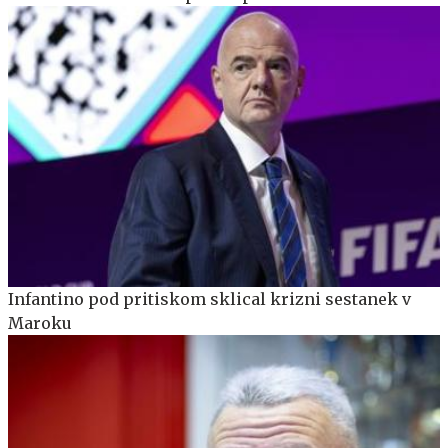
Infantino pod pritiskom sklical krizni sestanek v
Maroku