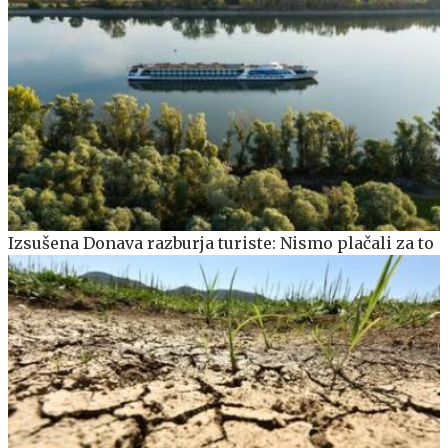
Izsušena Donava razburja turiste: Nismo plačali za to