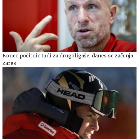
Konec počitnic tudi za drugoligaše, danes se začenja
zares