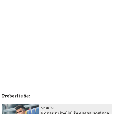
Preberite še:
SPORTAL
Koper pripeljal še enega novinca