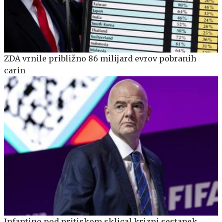
ZDA vrnile približno 86 milijard evrov pobranih
carin
Infantino pod pritiskom sklical krizni sestanek,