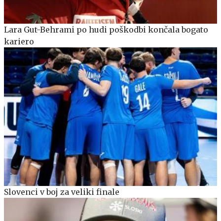
Lara Gut-Behrami po hudi poškodbi končala bogato
kariero
Slovenci v boj za veliki finale