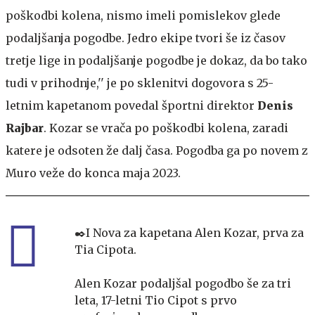
poškodbi kolena, nismo imeli pomislekov glede
podaljšanja pogodbe. Jedro ekipe tvori še iz časov
tretje lige in podaljšanje pogodbe je dokaz, da bo tako
tudi v prihodnje,'' je po sklenitvi dogovora s 25-
letnim kapetanom povedal športni direktor
Denis
Rajbar
. Kozar se vrača po poškodbi kolena, zaradi
katere je odsoten že dalj časa. Pogodba ga po novem z
Muro veže do konca maja 2023.
✒️I Nova za kapetana Alen Kozar, prva za
Tia Cipota.
Alen Kozar podaljšal pogodbo še za tri
leta, 17-letni Tio Cipot s prvo