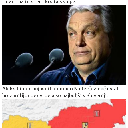
Infantina in s tem kršita sklepe.
Aleks Pihler pojasnil fenomen Nafte. Čez noč ostali
brez milijonov evrov, a so najboljši v Sloveniji.