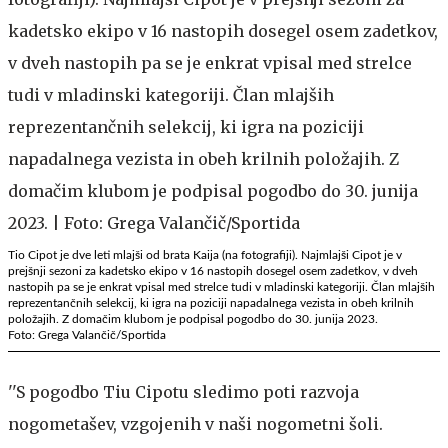
Tio Cipot je dve leti mlajši od brata Kaija (na fotografiji). Najmlajši Cipot je v
prejšnji sezoni za kadetsko ekipo v 16 nastopih dosegel osem zadetkov, v dveh
nastopih pa se je enkrat vpisal med strelce tudi v mladinski kategoriji. Član mlajših
reprezentančnih selekcij, ki igra na poziciji napadalnega vezista in obeh krilnih
položajih. Z domačim klubom je podpisal pogodbo do 30. junija 2023.
Foto: Grega Valančič/Sportida
''S pogodbo Tiu Cipotu sledimo poti razvoja
nogometašev, vzgojenih v naši nogometni šoli.