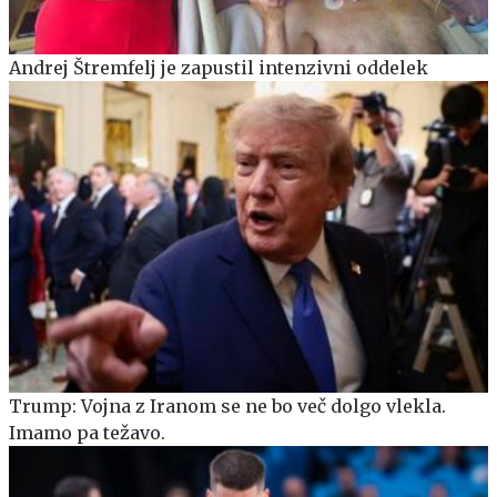
Andrej Štremfelj je zapustil intenzivni oddelek
Trump: Vojna z Iranom se ne bo več dolgo vlekla.
Imamo pa težavo.