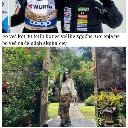
Po več kot 30 letih konec velike zgodbe: Gorenja ne
bo več na čeladah skakalcev