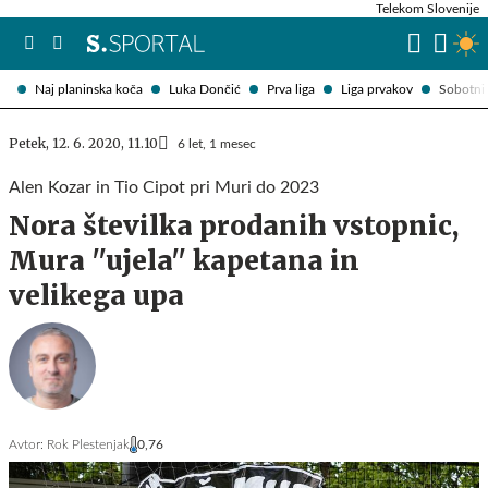
Telekom Slovenije
Naj planinska koča
Luka Dončić
Prva liga
Liga prvakov
Sobotni 
Petek, 12. 6. 2020, 11.10
6 let, 1 mesec
Alen Kozar in Tio Cipot pri Muri do 2023
Nora številka prodanih vstopnic,
Mura ''ujela'' kapetana in
velikega upa
Avtor:
Rok Plestenjak
0,76