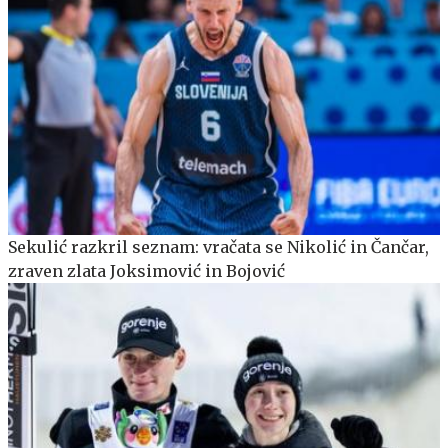
Sekulić razkril seznam: vračata se Nikolić in Čančar,
zraven zlata Joksimović in Bojović