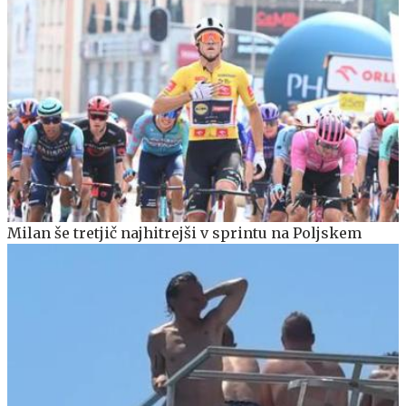
Milan še tretjič najhitrejši v sprintu na Poljskem