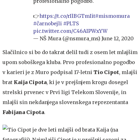
profesionalno pogodbo.
👉
https://t.co/rIlBGTmIit
#mismomura
#čarnobejli
#PLTS
pic.twitter.com/C46AIPWxYW
— NŠ Mura (@nsmura_ms)
June 12, 2020
Slačilnico si bo do takrat delil tudi z osem let mlajšim
upom soboškega kluba. Prvo profesionalno pogodbo
v karieri je z Muro podpisal 17-letni
Tio Cipot
, mlajši
brat
Kaija Cipota
, ki je v prejšnjem krogu dosegel
strelski prvenec v Prvi ligi Telekom Slovenije, in
mlajši sin nekdanjega slovenskega reprezentanta
Fabijana Cipota
.