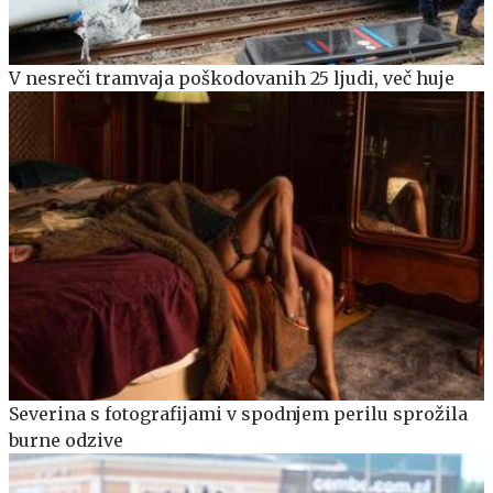
V nesreči tramvaja poškodovanih 25 ljudi, več huje
Severina s fotografijami v spodnjem perilu sprožila
burne odzive