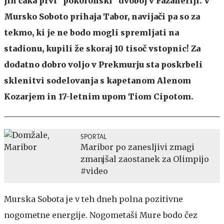
jih čaka prvi ''pokoronski'' dvoboj v Fazaneriji. V
Mursko Soboto prihaja Tabor, navijači pa so za
tekmo, ki je ne bodo mogli spremljati na
stadionu, kupili že skoraj 10 tisoč vstopnic! Za
dodatno dobro voljo v Prekmurju sta poskrbeli
sklenitvi sodelovanja s kapetanom Alenom
Kozarjem in 17-letnim upom Tiom Cipotom.
SPORTAL
Maribor po zanesljivi zmagi
zmanjšal zaostanek za Olimpijo
#video
Murska Sobota je v teh dneh polna pozitivne
nogometne energije. Nogometaši Mure bodo čez