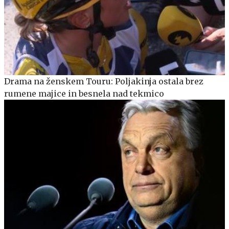
Drama na ženskem Touru: Poljakinja ostala brez
rumene majice in besnela nad tekmico