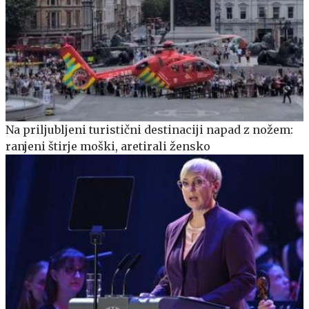
Na priljubljeni turistični destinaciji napad z nožem:
ranjeni štirje moški, aretirali žensko