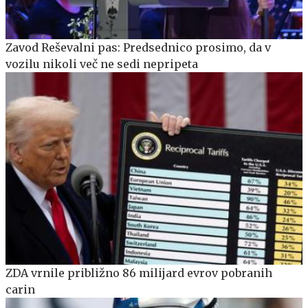
Zavod Reševalni pas: Predsednico prosimo, da v
vozilu nikoli več ne sedi nepripeta
ZDA vrnile približno 86 milijard evrov pobranih
carin