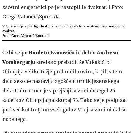
V tej sezoni je v prvi ligi zbral le 252 minut, v začetni enajsterici pa je nastopil le
dvakrat.
Foto: Grega Valančič/Sportida
Če bi se po
Đorđetu Ivanoviću
in delno
Andresu
Vombergarju
strelsko prebudil še Vukušić, bi
Olimpija veliko težje prebrodila ovire, ki jih v tem
delu sezone nastavlja zgoščeni urnik jesenskega
dela. Dalmatinec je v prejšnji sezoni dosegel 26
zadetkov, Olimpija pa skupaj 73. Tako se je podpisal
pod več kot tretjino vseh golov. V tej sezoni ni dal še
nobenega.