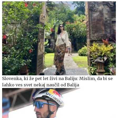
Slovenka, ki že pet let živi na Baliju: Mislim, da bi se
lahko ves svet nekaj naučil od Balija