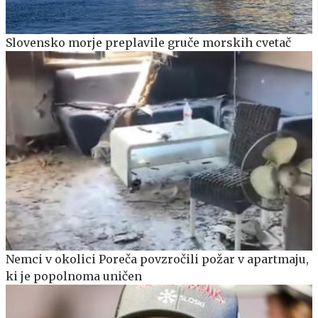
Slovensko morje preplavile gruče morskih cvetač
Nemci v okolici Poreča povzročili požar v apartmaju,
ki je popolnoma uničen