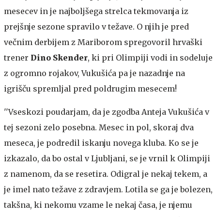
mesecev in je najboljšega strelca tekmovanja iz
prejšnje sezone spravilo v težave. O njih je pred
večnim derbijem z Mariborom spregovoril hrvaški
trener
Dino Skender
, ki pri Olimpiji vodi in sodeluje
z ogromno rojakov, Vukušića pa je nazadnje na
igrišču spremljal pred poldrugim mesecem!
''Vseskozi poudarjam, da je zgodba Anteja Vukušića v
tej sezoni zelo posebna. Mesec in pol, skoraj dva
meseca, je podredil iskanju novega kluba. Ko se je
izkazalo, da bo ostal v Ljubljani, se je vrnil k Olimpiji
z namenom, da se resetira. Odigral je nekaj tekem, a
je imel nato težave z zdravjem. Lotila se ga je bolezen,
takšna, ki nekomu vzame le nekaj časa, je njemu