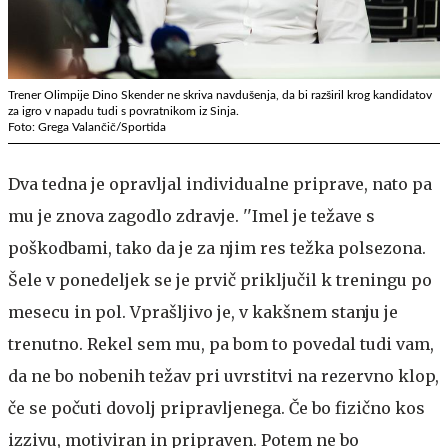
Trener Olimpije Dino Skender ne skriva navdušenja, da bi razširil krog kandidatov
za igro v napadu tudi s povratnikom iz Sinja.
Foto: Grega Valančič/Sportida
Dva tedna je opravljal individualne priprave, nato pa
mu je znova zagodlo zdravje. ''Imel je težave s
poškodbami, tako da je za njim res težka polsezona.
Šele v ponedeljek se je prvič priključil k treningu po
mesecu in pol. Vprašljivo je, v kakšnem stanju je
trenutno. Rekel sem mu, pa bom to povedal tudi vam,
da ne bo nobenih težav pri uvrstitvi na rezervno klop,
če se počuti dovolj pripravljenega. Če bo fizično kos
izzivu, motiviran in pripraven. Potem ne bo