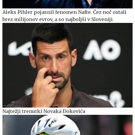
Aleks Pihler pojasnil fenomen Nafte. Čez noč ostali
brez milijonov evrov, a so najboljši v Sloveniji.
Najtežji trenutki Novaka Đokovića