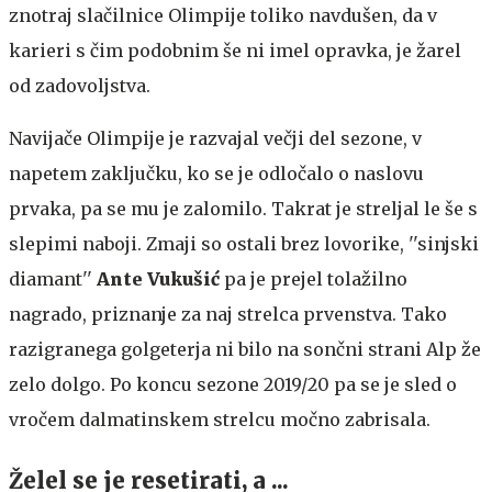
znotraj slačilnice Olimpije toliko navdušen, da v
karieri s čim podobnim še ni imel opravka, je žarel
od zadovoljstva.
Navijače Olimpije je razvajal večji del sezone, v
napetem zaključku, ko se je odločalo o naslovu
prvaka, pa se mu je zalomilo. Takrat je streljal le še s
slepimi naboji. Zmaji so ostali brez lovorike, ''sinjski
diamant''
Ante Vukušić
pa je prejel tolažilno
nagrado, priznanje za naj strelca prvenstva. Tako
razigranega golgeterja ni bilo na sončni strani Alp že
zelo dolgo. Po koncu sezone 2019/20 pa se je sled o
vročem dalmatinskem strelcu močno zabrisala.
Želel se je resetirati, a ...