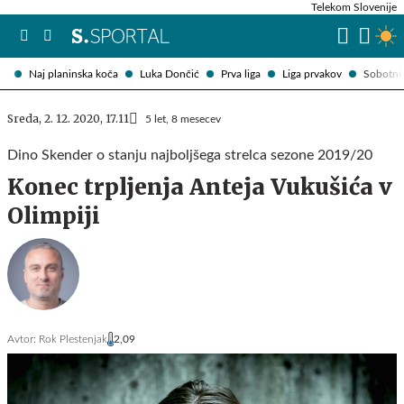
Telekom Slovenije
Naj planinska koča
Luka Dončić
Prva liga
Liga prvakov
Sobotni 
Sreda, 2. 12. 2020, 17.11
5 let, 8 mesecev
Dino Skender o stanju najboljšega strelca sezone 2019/20
Konec trpljenja Anteja Vukušića v
Olimpiji
Avtor:
Rok Plestenjak
2,09