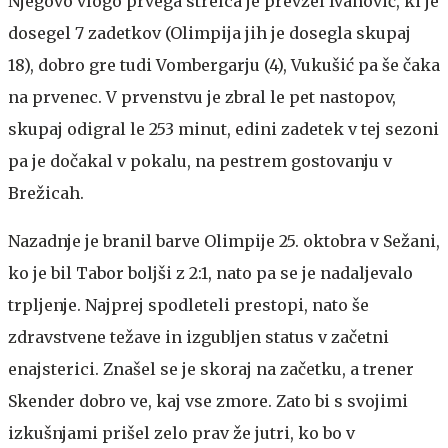
Njegovo vlogo prvega strelca je prevzel Ivanović, ki je
dosegel 7 zadetkov (Olimpija jih je dosegla skupaj
18), dobro gre tudi Vombergarju (4), Vukušić pa še čaka
na prvenec. V prvenstvu je zbral le pet nastopov,
skupaj odigral le 253 minut, edini zadetek v tej sezoni
pa je dočakal v pokalu, na pestrem gostovanju v
Brežicah.
Nazadnje je branil barve Olimpije 25. oktobra v Sežani,
ko je bil Tabor boljši z 2:1, nato pa se je nadaljevalo
trpljenje. Najprej spodleteli prestopi, nato še
zdravstvene težave in izgubljen status v začetni
enajsterici. Znašel se je skoraj na začetku, a trener
Skender dobro ve, kaj vse zmore. Zato bi s svojimi
izkušnjami prišel zelo prav že jutri, ko bo v