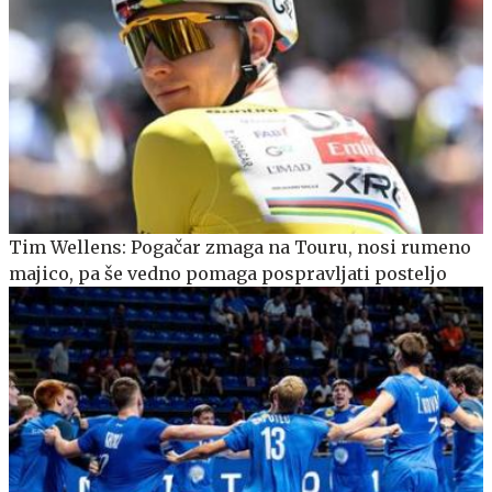
Tim Wellens: Pogačar zmaga na Touru, nosi rumeno
majico, pa še vedno pomaga pospravljati posteljo