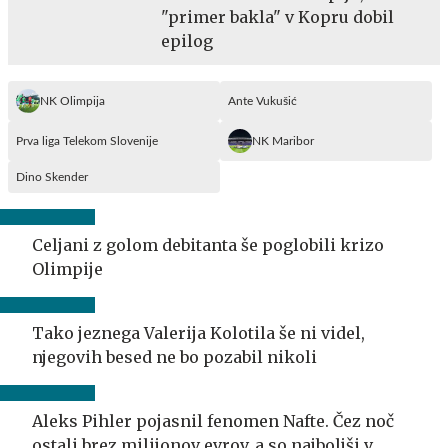
"primer bakla" v Kopru dobil
epilog
NK Olimpija
Ante Vukušić
Prva liga Telekom Slovenije
NK Maribor
Dino Skender
Celjani z golom debitanta še poglobili krizo
Olimpije
Tako jeznega Valerija Kolotila še ni videl,
njegovih besed ne bo pozabil nikoli
Aleks Pihler pojasnil fenomen Nafte. Čez noč
ostali brez milijonov evrov, a so najboljši v