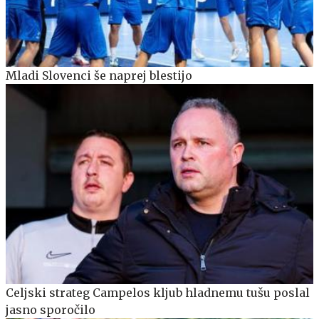
Mladi Slovenci še naprej blestijo
Celjski strateg Campelos kljub hladnemu tušu poslal
jasno sporočilo