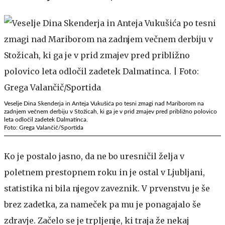
Veselje Dina Skenderja in Anteja Vukušića po tesni zmagi nad Mariborom na
zadnjem večnem derbiju v Stožicah, ki ga je v prid zmajev pred približno polovico
leta odločil zadetek Dalmatinca.
Foto: Grega Valančič/Sportida
Ko je postalo jasno, da ne bo uresničil želja v
poletnem prestopnem roku in je ostal v Ljubljani,
statistika ni bila njegov zaveznik. V prvenstvu je še
brez zadetka, za nameček pa mu je ponagajalo še
zdravje. Začelo se je trpljenje, ki traja že nekaj