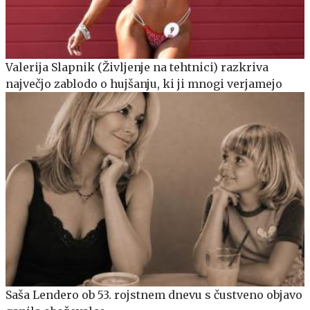
Valerija Slapnik (Življenje na tehtnici) razkriva
največjo zablodo o hujšanju, ki ji mnogi verjamejo
Saša Lendero ob 53. rojstnem dnevu s čustveno objavo