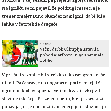
Stožicah, v tej sezoni pa prejema zgolj drobtinice.
Na igrišču se ni pojavil že poldrugi mesec, a je
trener zmajev Dino Skender namignil, da bi bilo
lahko v četrtek že drugače.
SPORTAL
Večni derbi: Olimpija ustavila
pohod Maribora in ga spet ujela
#video
V prejšnji sezoni je bil strelsko tako razigran kot še
nikoli. Pa čeprav je na nogometni poti zamenjal že
ogromno klubov, spoznal veliko držav in vknjižil
številne izkušnje. Pri zeleno-belih, kjer je vseskozi
ponavljal, da je nad pozitivno energijo in složnostjo