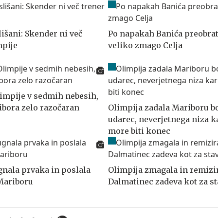
lišani: Skender ni več
Po napakah Banića preobrat
mpije
veliko zmago Celja
impije v sedmih nebesih,
ibora zelo razočaran
Olimpija zadala Mariboru b
udarec, neverjetnega niza k
more biti konec
gnala prvaka in poslala
Olimpija zmagala in remizir
Mariboru
Dalmatinec zadeva kot za s