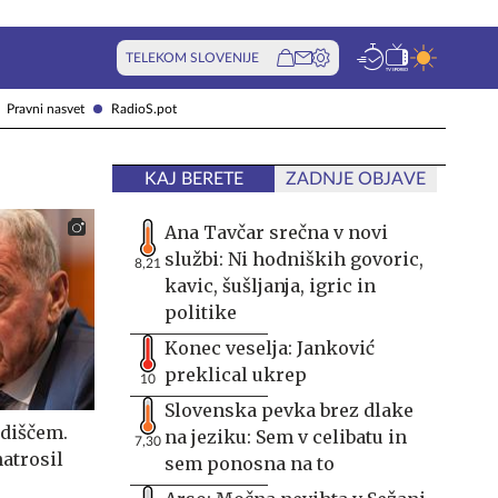
TELEKOM SLOVENIJE
Pravni nasvet
RadioS.pot
KAJ BERETE
ZADNJE OBJAVE
Ana Tavčar srečna v novi
službi: Ni hodniških govoric,
8,21
kavic, šušljanja, igric in
politike
Konec veselja: Janković
preklical ukrep
10
Slovenska pevka brez dlake
odiščem.
na jeziku: Sem v celibatu in
7,30
atrosil
sem ponosna na to