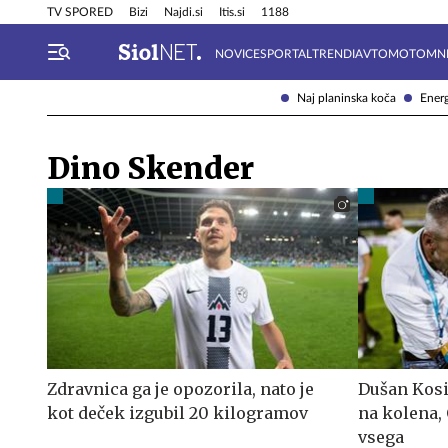
Info in obvestila
Tehnik
TV SPORED
Bizi
Najdi.si
Itis.si
1188
NOVICE
SPORTAL
TRENDI
AVTOMOTO
MN
Naj planinska koča
Energ
Dino Skender
Zdravnica ga je opozorila, nato je
Dušan Kosi
kot deček izgubil 20 kilogramov
na kolena, 
vsega