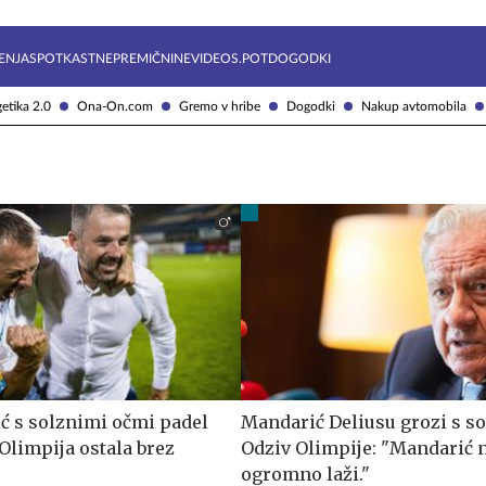
Želite prejemati e-novice?
Uživajmo pametno
ENJA
SPOTKAST
NEPREMIČNINE
VIDEOS.POT
DOGODKI
etika 2.0
Ona-On.com
Gremo v hribe
Dogodki
Nakup avtomobila
ć s solznimi očmi padel
Mandarić Deliusu grozi s s
Olimpija ostala brez
Odziv Olimpije: "Mandarić n
ogromno laži."