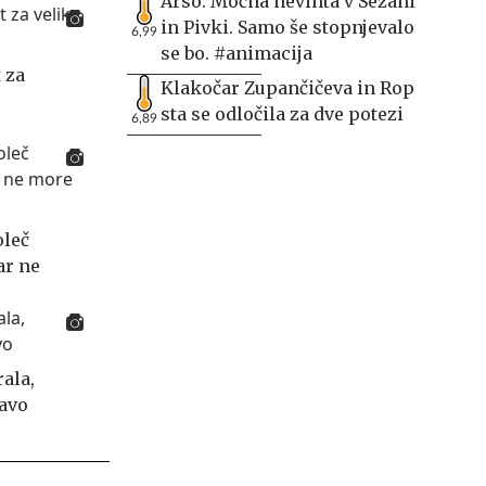
Arso: Močna nevihta v Sežani
in Pivki. Samo še stopnjevalo
6,99
se bo. #animacija
 za
Klakočar Zupančičeva in Rop
sta se odločila za dve potezi
6,89
oleč
ar ne
ala,
tavo