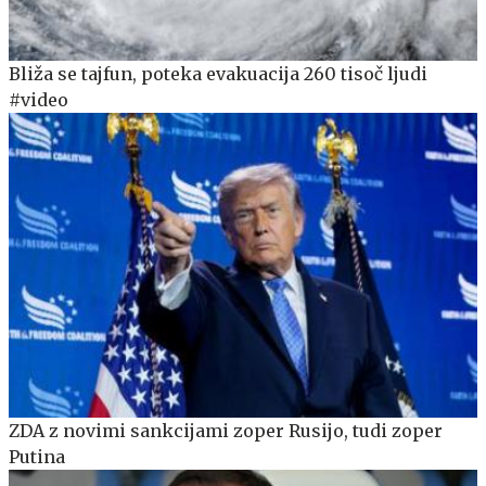
Bliža se tajfun, poteka evakuacija 260 tisoč ljudi
#video
ZDA z novimi sankcijami zoper Rusijo, tudi zoper
Putina