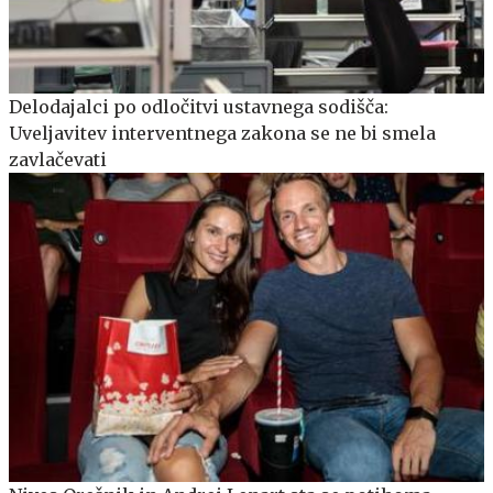
Delodajalci po odločitvi ustavnega sodišča:
Uveljavitev interventnega zakona se ne bi smela
zavlačevati