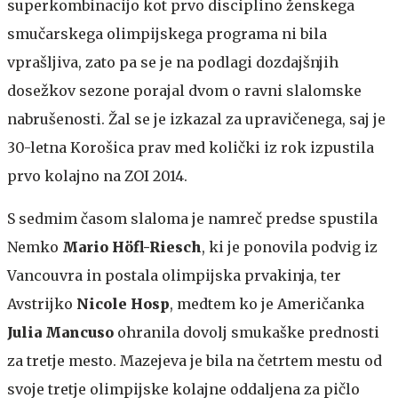
superkombinacijo kot prvo disciplino ženskega
smučarskega olimpijskega programa ni bila
vprašljiva, zato pa se je na podlagi dozdajšnjih
dosežkov sezone porajal dvom o ravni slalomske
nabrušenosti. Žal se je izkazal za upravičenega, saj je
30-letna Korošica prav med količki iz rok izpustila
prvo kolajno na ZOI 2014.
S sedmim časom slaloma je namreč predse spustila
Nemko
Mario Höfl-Riesch
, ki je ponovila podvig iz
Vancouvra in postala olimpijska prvakinja, ter
Avstrijko
Nicole Hosp
, medtem ko je Američanka
Julia Mancuso
ohranila dovolj smukaške prednosti
za tretje mesto. Mazejeva je bila na četrtem mestu od
svoje tretje olimpijske kolajne oddaljena za pičlo