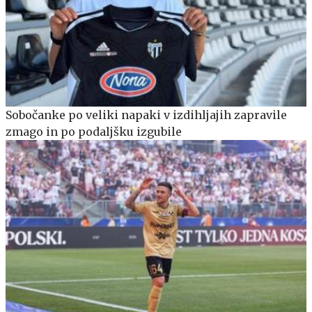
Sobočanke po veliki napaki v izdihljajih zapravile
zmago in po podaljšku izgubile