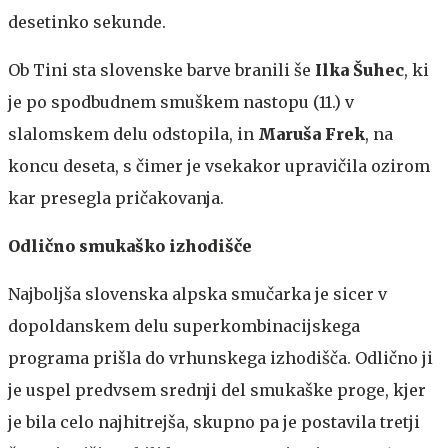
desetinko sekunde.
Ob Tini sta slovenske barve branili še
Ilka Šuhec
, ki
je po spodbudnem smuškem nastopu (11.) v
slalomskem delu odstopila, in
Maruša Frek
, na
koncu deseta, s čimer je vsekakor upravičila ozirom
kar presegla pričakovanja.
Odlično smukaško izhodišče
Najboljša slovenska alpska smučarka je sicer v
dopoldanskem delu superkombinacijskega
programa prišla do vrhunskega izhodišča. Odlično ji
je uspel predvsem srednji del smukaške proge, kjer
je bila celo najhitrejša, skupno pa je postavila tretji