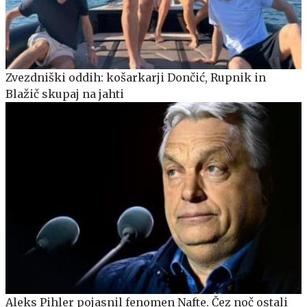
Zvezdniški oddih: košarkarji Dončić, Rupnik in
Blažič skupaj na jahti
Aleks Pihler pojasnil fenomen Nafte. Čez noč ostali