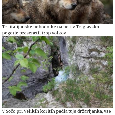
Tri italijanske pohodnike na poti v Triglavsko
pogorje presenetil trop volkov
V Sočo pri Velikih koritih padla tuja državljanka, vse