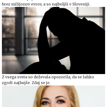
brez milijonov evrov, a so najboljši v Sloveniji.
Z vsega sveta so deževala opozorila, da se lahko
zgodi najhujše. Zdaj se je.