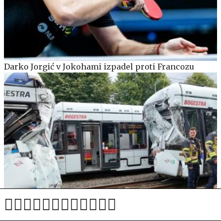
Darko Jorgić v Jokohami izpadel proti Francozu
V nesreči tramvaja poškodovanih 25 ljudi, več huje