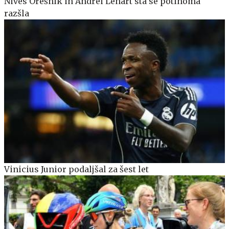
Nives Orešnik in Andrei Lenart sta se potihoma
razšla
Vinicius Junior podaljšal za šest let