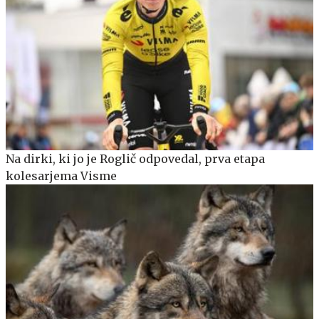
Na dirki, ki jo je Roglič odpovedal, prva etapa
kolesarjema Visme