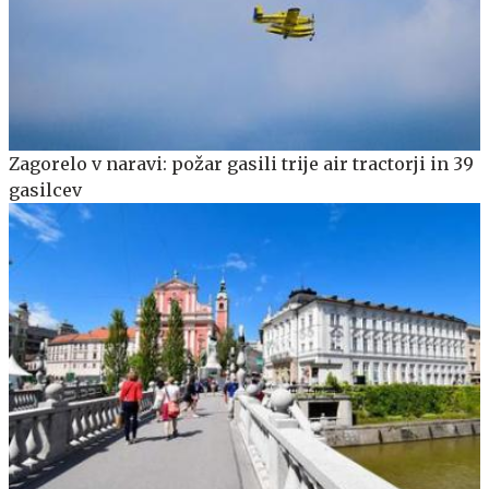
Zagorelo v naravi: požar gasili trije air tractorji in 39
gasilcev