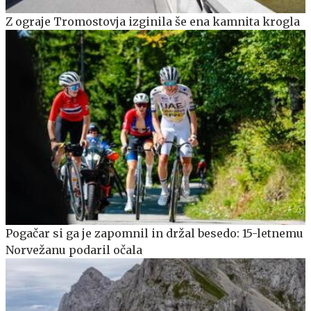
Z ograje Tromostovja izginila še ena kamnita krogla
Pogačar si ga je zapomnil in držal besedo: 15-letnemu
Norvežanu podaril očala