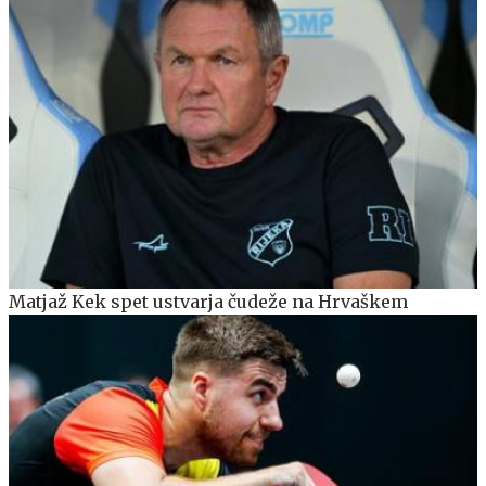
Matjaž Kek spet ustvarja čudeže na Hrvaškem