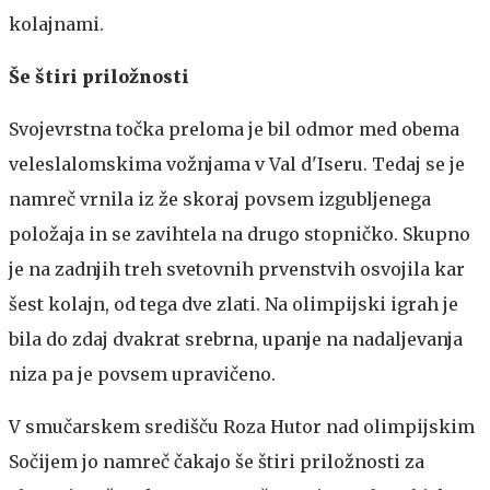
kolajnami.
Še štiri priložnosti
Svojevrstna točka preloma je bil odmor med obema
veleslalomskima vožnjama v Val d'Iseru. Tedaj se je
namreč vrnila iz že skoraj povsem izgubljenega
položaja in se zavihtela na drugo stopničko. Skupno
je na zadnjih treh svetovnih prvenstvih osvojila kar
šest kolajn, od tega dve zlati. Na olimpijski igrah je
bila do zdaj dvakrat srebrna, upanje na nadaljevanja
niza pa je povsem upravičeno.
V smučarskem središču Roza Hutor nad olimpijskim
Sočijem jo namreč čakajo še štiri priložnosti za