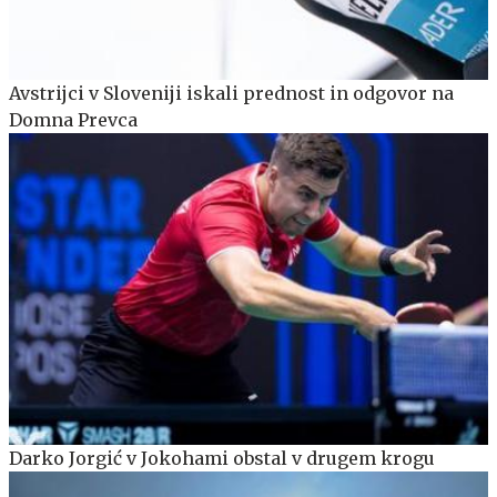
Avstrijci v Sloveniji iskali prednost in odgovor na
Domna Prevca
Darko Jorgić v Jokohami obstal v drugem krogu