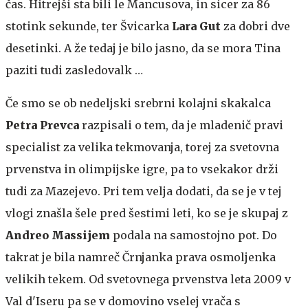
čas. Hitrejši sta bili le Mancusova, in sicer za 86
stotink sekunde, ter Švicarka
Lara Gut
za dobri dve
desetinki. A že tedaj je bilo jasno, da se mora Tina
paziti tudi zasledovalk …
Če smo se ob nedeljski srebrni kolajni skakalca
Petra Prevca
razpisali o tem, da je mladenič pravi
specialist za velika tekmovanja, torej za svetovna
prvenstva in olimpijske igre, pa to vsekakor drži
tudi za Mazejevo. Pri tem velja dodati, da se je v tej
vlogi znašla šele pred šestimi leti, ko se je skupaj z
Andreo Massijem
podala na samostojno pot. Do
takrat je bila namreč Črnjanka prava osmoljenka
velikih tekem. Od svetovnega prvenstva leta 2009 v
Val d'Iseru pa se v domovino vselej vrača s