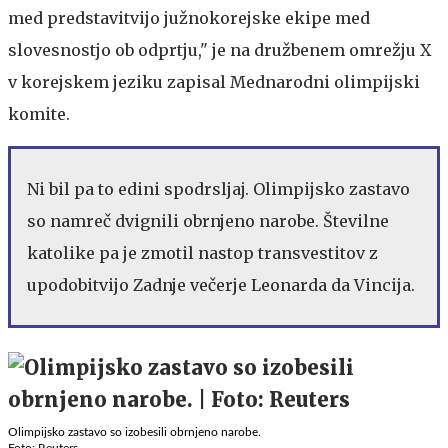
med predstavitvijo južnokorejske ekipe med
slovesnostjo ob odprtju," je na družbenem omrežju X
v korejskem jeziku zapisal Mednarodni olimpijski
komite.
Ni bil pa to edini spodrsljaj. Olimpijsko zastavo
so namreč dvignili obrnjeno narobe. Številne
katolike pa je zmotil nastop transvestitov z
upodobitvijo Zadnje večerje Leonarda da Vincija.
Olimpijsko zastavo so izobesili obrnjeno narobe.