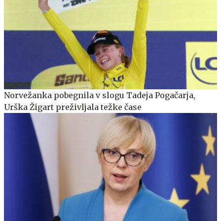
Norvežanka pobegnila v slogu Tadeja Pogačarja,
Urška Žigart preživljala težke čase