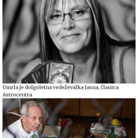
Umrla je dolgoletna vedeževalka Jasna, članica
Astrocentra