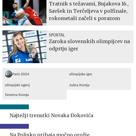
Tratnik s težavami, Bujakova 16.,
Savšek in Terčeljeva v polfinale,
rokometaši začeli s porazom
SPORTAL
Zaroka slovenskih olimpijcev na
odprtju iger
Pariz 2024
olimpijske igre
olimpijski ogenj
Južna Koreja
Severna Koreja
Najtežji trenutki Novaka Đokovića
Na Poljsko prihaja močno orožje