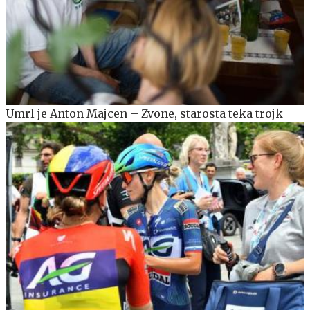
Umrl je Anton Majcen – Zvone, starosta teka trojk