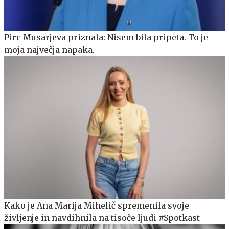
Pirc Musarjeva priznala: Nisem bila pripeta. To je
moja največja napaka.
Kako je Ana Marija Mihelič spremenila svoje
življenje in navdihnila na tisoče ljudi #Spotkast