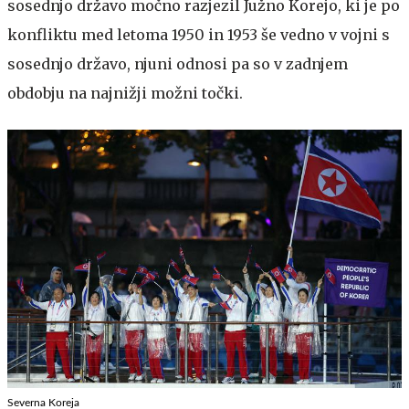
sosednjo državo močno razjezil Južno Korejo, ki je po
konfliktu med letoma 1950 in 1953 še vedno v vojni s
sosednjo državo, njuni odnosi pa so v zadnjem
obdobju na najnižji možni točki.
Severna Koreja