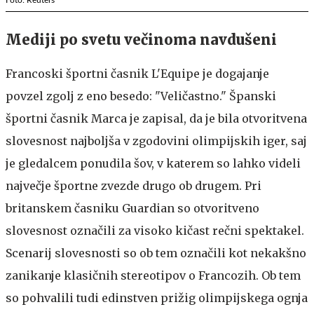
Foto: Reuters
Mediji po svetu večinoma navdušeni
Francoski športni časnik L'Equipe je dogajanje
povzel zgolj z eno besedo: "Veličastno." Španski
športni časnik Marca je zapisal, da je bila otvoritvena
slovesnost najboljša v zgodovini olimpijskih iger, saj
je gledalcem ponudila šov, v katerem so lahko videli
največje športne zvezde drugo ob drugem. Pri
britanskem časniku Guardian so otvoritveno
slovesnost označili za visoko kičast rečni spektakel.
Scenarij slovesnosti so ob tem označili kot nekakšno
zanikanje klasičnih stereotipov o Francozih. Ob tem
so pohvalili tudi edinstven prižig olimpijskega ognja