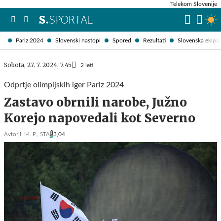
Telekom Slovenije
Pariz 2024
Slovenski nastopi
Spored
Rezultati
Slovenska ekipa
Sobota, 27. 7. 2024, 7.45
2 leti
Odprtje olimpijskih iger Pariz 2024
Zastavo obrnili narobe, Južno
Korejo napovedali kot Severno
Avtorji:
M. P.,
STA
3,04