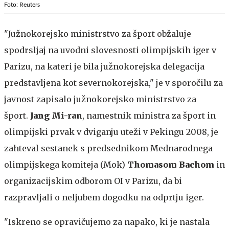
Foto: Reuters
"Južnokorejsko ministrstvo za šport obžaluje
spodrsljaj na uvodni slovesnosti olimpijskih iger v
Parizu, na kateri je bila južnokorejska delegacija
predstavljena kot severnokorejska," je v sporočilu za
javnost zapisalo južnokorejsko ministrstvo za
šport.
Jang Mi-ran
, namestnik ministra za šport in
olimpijski prvak v dviganju uteži v Pekingu 2008, je
zahteval sestanek s predsednikom Mednarodnega
olimpijskega komiteja (Mok)
Thomasom Bachom
in
organizacijskim odborom OI v Parizu, da bi
razpravljali o neljubem dogodku na odprtju iger.
"Iskreno se opravičujemo za napako, ki je nastala