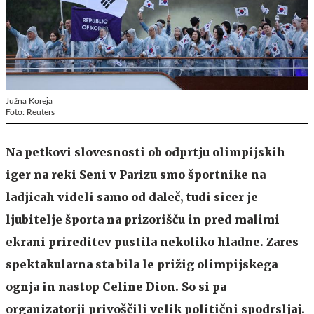
Južna Koreja
Foto: Reuters
Na petkovi slovesnosti ob odprtju olimpijskih
iger na reki Seni v Parizu smo športnike na
ladjicah videli samo od daleč, tudi sicer je
ljubitelje športa na prizorišču in pred malimi
ekrani prireditev pustila nekoliko hladne. Zares
spektakularna sta bila le prižig olimpijskega
ognja in nastop Celine Dion. So si pa
organizatorji privoščili velik politični spodrsljaj.