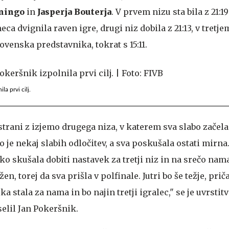
ningo
in
Jasperja Bouterja
. V prvem nizu sta bila z 21:1
ca dvignila raven igre, drugi niz dobila z 21:13, v tretje
ovenska predstavnika, tokrat s 15:11.
la prvi cilj.
trani z izjemo drugega niza, v katerem sva slabo začela
ilo je nekaj slabih odločitev, a sva poskušala ostati mirn
o skušala dobiti nastavek za tretji niz in na srečo nama
žen, torej da sva prišla v polfinale. Jutri bo še težje, pri
ika stala za nama in bo najin tretji igralec," se je uvrstit
selil Jan Pokeršnik.