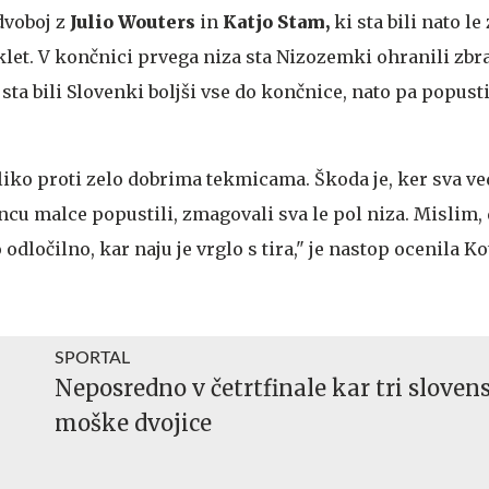
 dvoboj z
Julio Wouters
in
Katjo Stam,
ki sta bili nato l
klet. V končnici prvega niza sta Nizozemki ohranili zbr
m sta bili Slovenki boljši vse do končnice, nato pa popusti
zliko proti zelo dobrima tekmicama. Škoda je, ker sva ved
cu malce popustili, zmagovali sva le pol niza. Mislim, 
odločilno, kar naju je vrglo s tira," je nastop ocenila K
SPORTAL
Neposredno v četrtfinale kar tri sloven
moške dvojice