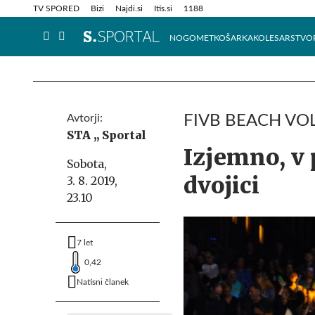
Info in obvestila
Tehnik
TV SPORED
Bizi
Najdi.si
Itis.si
1188
NOGOMET
KOŠARKA
KOLESARSTVO
Avtorji:
FIVB BEACH VOLL
STA ,,
Sportal
Izjemno, v 
Sobota,
dvojici
3. 8. 2019,
23.10
7 let
0,42
Natisni članek