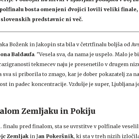
lfinalu bosta omenjeni dvojici lovili veliki finale,
slovenskih predstavnic ni več.
a Boženk in Jakopin sta bila v četrtfinalu boljša od Avs
ona Baldaufa
. "Vesela sva, da nama je uspelo. Malo je b
razigranosti tekmecev naju je presenetilo v drugem nizu
va si priborila to zmago, kar je dober pokazatelj za na
st in padec koncentracije. Vzdušje je super, Ljubljana je
nalom Zemljaku in Pokiju
 i. finalu pred finalom, sta se uvrstitve v polfinale vesel
jc Zemljak
in J
an Pokeršnik
, ki sta v treh nizih izloči