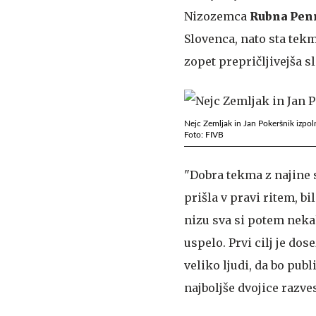
Nizozemca
Rubna Pen
Slovenca, nato sta tekme
zopet prepričljivejša sl
Nejc Zemljak in Jan Pokeršnik izpolni
Foto: FIVB
"Dobra tekma z najine s
prišla v pravi ritem, b
nizu sva si potem nekak
uspelo. Prvi cilj je dose
veliko ljudi, da bo publ
najboljše dvojice razve