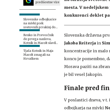
prednostne vire
mesta. V nedeljskem po
konkurenci deklet pa 
Slovenske odbojkarice
na mivki prek
svetovnih prvakinj do
polfinala pokala
Slovenska državna prvak
narodov
Renko in Prevorčnik
do prvega naslova,
Jakoba Reiterja
in
Sim
Kotnik in Marolt slavili
med članicami
koncentracije in malo 
Tjaša Kotnik in Maja
Marolt zmagali na
koncu je pomembno, da s
Hrvaškem
Morava paziti na zbrano
je bil vesel Jakopin.
Finale pred fi
V poslastici dneva, v t.
odbojkarja na mivki
Ne