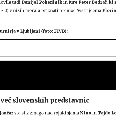
lovila tudi
Danijel Pokeršnik
in
Jure Peter Bedrač
, ki 
19, -10) v nizih morala priznati premoč Avstrijcema
Floria
urnirja v Ljubljani (foto: FIVB):
 več slovenskih predstavnic
Jančar
sta si z zmago nad rojakinjama
Nino
in
Tajdo L