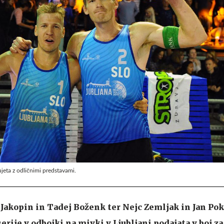
jeta z odličnimi predstavami.
 Jakopin in Tadej Boženk ter Nejc Zemljak in Jan Po
erije v odbojki na mivki v Ljubljani podajata v boj za