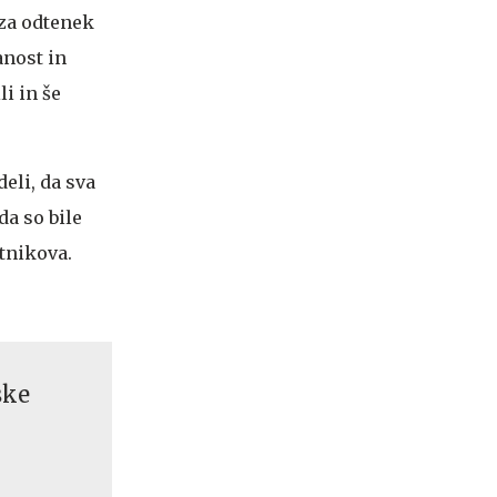
e za odtenek
anost in
li in še
eli, da sva
da so bile
otnikova.
ske