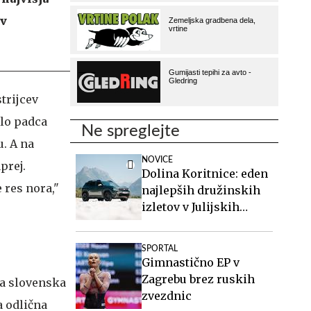
 v
trijcev
ilo padca
Ne spreglejte
. A na
NOVICE
prej.
Dolina Koritnice: eden
 res nora,"
najlepših družinskih
izletov v Julijskih
Alpah
SPORTAL
Gimnastično EP v
Zagrebu brez ruskih
ila slovenska
zvezdnic
la odlična