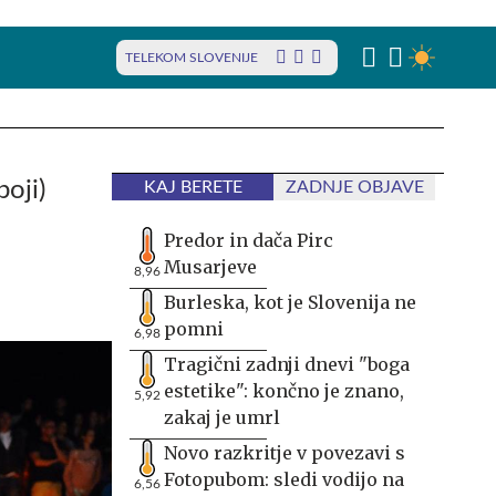
TELEKOM SLOVENIJE
oji)
KAJ BERETE
ZADNJE OBJAVE
Predor in dača Pirc
Musarjeve
8,96
Burleska, kot je Slovenija ne
pomni
6,98
Tragični zadnji dnevi "boga
estetike": končno je znano,
5,92
zakaj je umrl
Novo razkritje v povezavi s
Fotopubom: sledi vodijo na
6,56