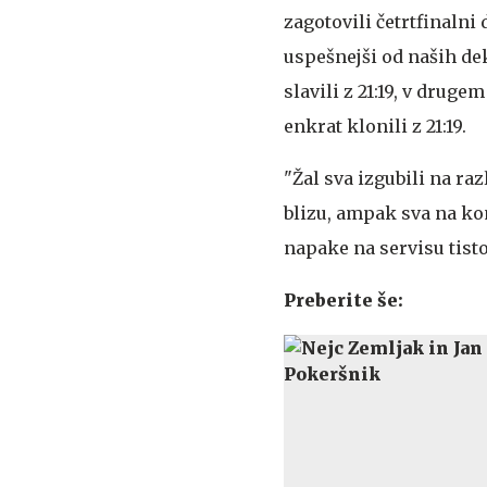
zagotovili četrtfinalni
uspešnejši od naših de
slavili z 21:19, v druge
enkrat klonili z 21:19.
"Žal sva izgubili na ra
blizu, ampak sva na kon
napake na servisu tisto 
Preberite še: