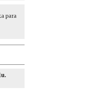
ka para
lu.