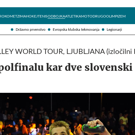
Želite prejemati e-novice?
Uživajmo pametno
ROKOMET
ZIMA
HOKEJ
TENIS
ODBOJKA
ATLETIKA
MOTO
DRUGO
OLIMPIZEM
Državno prvenstvo
Evropska klubska tekmovanja
Legionarji
EY WORLD TOUR, LJUBLJANA (izločilni b
polfinalu kar dve slovenski