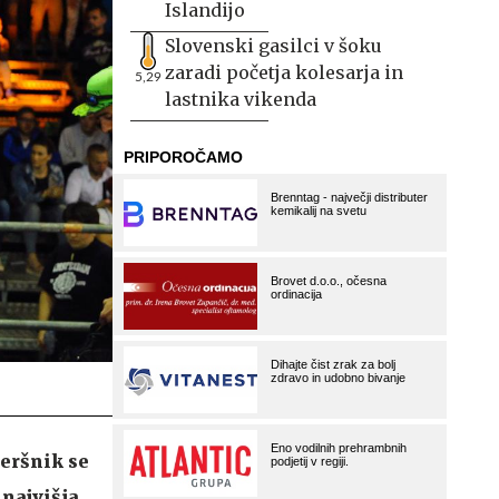
Islandijo
Slovenski gasilci v šoku
zaradi početja kolesarja in
5,29
lastnika vikenda
keršnik se
 najvišja