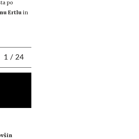
sta po
nu Ertlu
in
1
/ 24
ovšin