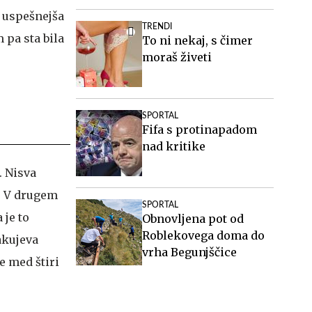
9 uspešnejša
TRENDI
m pa sta bila
To ni nekaj, s čimer
moraš živeti
SPORTAL
Fifa s protinapadom
nad kritike
. Nisva
a. V drugem
SPORTAL
 je to
Obnovljena pot od
Roblekovega doma do
čakujeva
vrha Begunjščice
ve med štiri