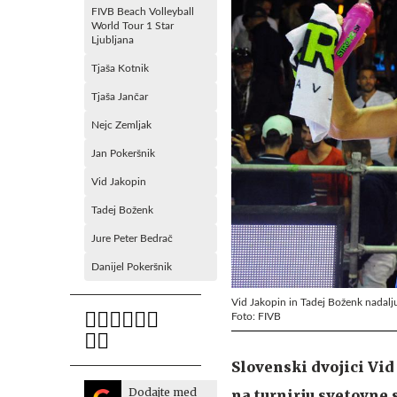
FIVB Beach Volleyball
World Tour 1 Star
Ljubljana
Tjaša Kotnik
Tjaša Jančar
Nejc Zemljak
Jan Pokeršnik
Vid Jakopin
Tadej Boženk
Jure Peter Bedrač
Danijel Pokeršnik
Vid Jakopin in Tadej Boženk nadalju
Foto: FIVB
Slovenski dvojici Vid
Dodajte med
na turnirju svetovne s