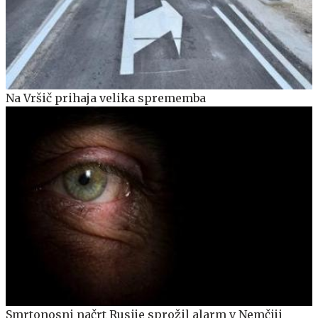
Na Vršič prihaja velika sprememba
Smrtonosni načrt Rusije sprožil alarm v Nemčiji