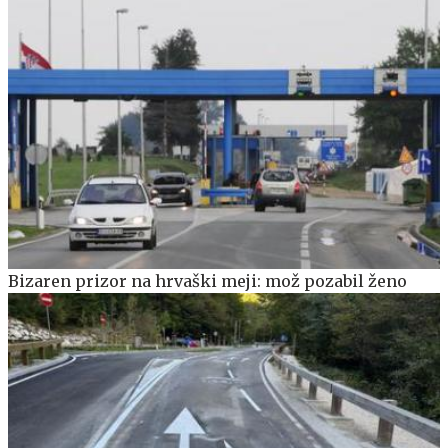
Bizaren prizor na hrvaški meji: mož pozabil ženo