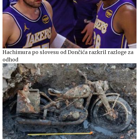
Hachimura po slovesu od Dončića razkril razloge za
odhod