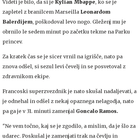
Videti je bilo, da si je
Kylian Mbappe
, ko se je
zapletel z branilcem Marseilla
Leonardom
Balerdijem
, poškodoval levo nogo. Gleženj mu je
obrnilo le sedem minut po začetku tekme na Parku
princev.
Za kratek čas se je sicer vrnil na igrišče, nato pa
znova odšel, si sezul levi čevelj in se posvetoval z
zdravnikom ekipe.
Francoski superzvezdnik je nato skušal nadaljevati, a
je odnehal in odšel z nekaj opaznega nelagodja, nato
pa ga je v 31. minuti zamenjal
Goncalo Ramos.
"Ne vem točno, kaj se je zgodilo, a mislim, da je šlo za
udarec. Poskušal je zamenjati trak na čevlju in