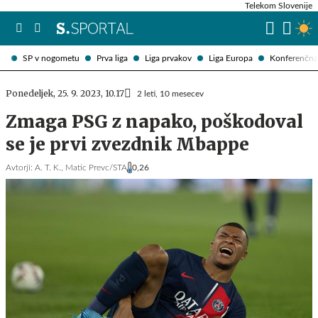
Telekom Slovenije
SP v nogometu
Prva liga
Liga prvakov
Liga Europa
Konferenčna 
Ponedeljek, 25. 9. 2023, 10.17
2 leti, 10 mesecev
Zmaga PSG z napako, poškodoval
se je prvi zvezdnik Mbappe
Avtorji:
A. T. K.,
Matic Prevc/STA
0,26