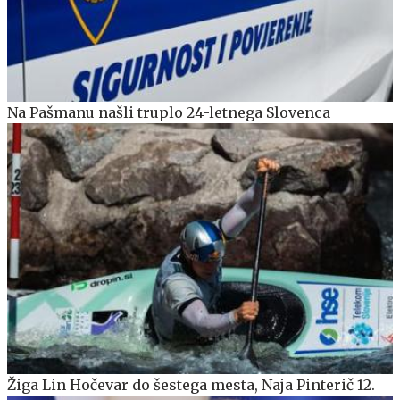
Na Pašmanu našli truplo 24-letnega Slovenca
Žiga Lin Hočevar do šestega mesta, Naja Pinterič 12.