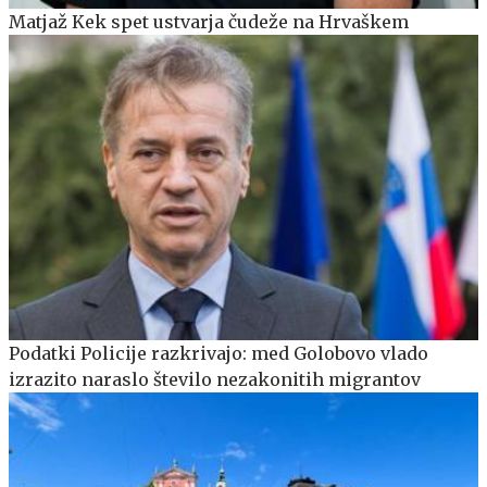
Matjaž Kek spet ustvarja čudeže na Hrvaškem
Podatki Policije razkrivajo: med Golobovo vlado
izrazito naraslo število nezakonitih migrantov