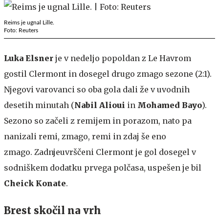
Reims je ugnal Lille.
Foto: Reuters
Luka Elsner
je v nedeljo popoldan z Le Havrom
gostil Clermont in dosegel drugo zmago sezone (2:1).
Njegovi varovanci so oba gola dali že v uvodnih
desetih minutah (
Nabil Alioui
in
Mohamed Bayo
).
Sezono so začeli z remijem in porazom, nato pa
nanizali remi, zmago, remi in zdaj še eno
zmago. Zadnjeuvrščeni Clermont je gol dosegel v
sodniškem dodatku prvega polčasa, uspešen je bil
Cheick Konate
.
Brest skočil na vrh