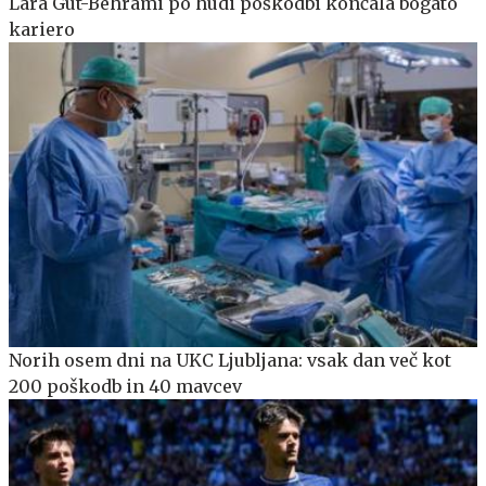
Lara Gut-Behrami po hudi poškodbi končala bogato
kariero
Norih osem dni na UKC Ljubljana: vsak dan več kot
200 poškodb in 40 mavcev