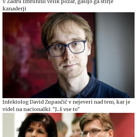
V Zadru izbruhnil velik požar, gasijo ga štirje
kanaderji
Infektolog David Zupančič v nejeveri nad tem, kar je
videl na nacionalki: "J...š vse to"