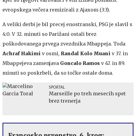
evropskega večera remizirali z Ajaxom (3:3).
A veliki derbi je bil precej enostranski, PSG je slavil s
4:0. V 32. minuti so Parižani ostali brez
poškodovanega prvega zvezdnika Mbappeja. Toda
Achraf Hakimi
v osmi,
Randal Kolo Muani
v 37. in
Mbappejeva zamenjava
Goncalo Ramos
v 47. in 89.
minuti so poskrbeli, da so točke ostale doma.
SPORTAL
Marseille po treh mesecih spet
brez trenerja
Francosko prvenstvo, 6. krog: