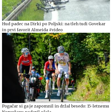
Hud padec na Dirki po Poljski: na tleh tudi Govekar
in prvi favorit Almeida #video
Pogačar si ga je zapomnil in držal besedo: 15-letnemu
Norvežanu podaril očala