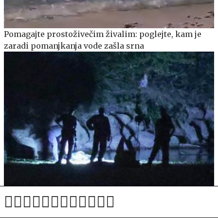
Pomagajte prostoživečim živalim: poglejte, kam je
zaradi pomanjkanja vode zašla srna
V Savi našli okrvavljeno truplo neznane osebe #foto