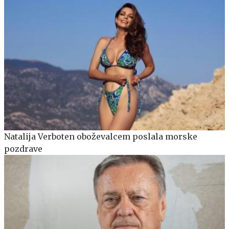
Natalija Verboten oboževalcem poslala morske
pozdrave