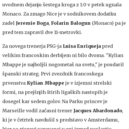
uvodnem dejanju šestega kroga z 1:0 v petek ugnala
Monaco. Za zmago Nice je v sodnikovem dodatku
zadel
Jeremie Boga
,
Folarin Balogun
(Monaco) pa je
pred tem zapravil dve 11-metrovki.
Za novega trenerja PSG-ja
Luisa Enriqueja
pred
velikim francoskim derbijem ni bilo dvoma. "Kylian
Mbappe je najboljši nogometaš na svetu," je poudaril
španski strateg. Prvi zvezdnik francoskega
prvenstva
Kylian Mbappe
je v izjemni strelski
formi, na prejšnjih štirih ligaških nastopih je
dosegel kar sedem golov. Na Parku princev je
Marseille vodil začasni trener
Jacques Abardonado
,
ki je v četrtek navdušil s predstavo v Amsterdamu,
kjer so njegovi varovanci v eni izmed poslastic