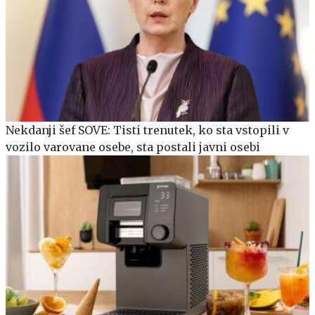
Nekdanji šef SOVE: Tisti trenutek, ko sta vstopili v
vozilo varovane osebe, sta postali javni osebi