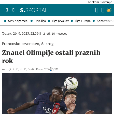
Telekom Slovenije
SP v nogometu
Prva liga
Liga prvakov
Liga Europa
Konferenčna 
Torek, 26. 9. 2023, 22.59
2 leti, 10 mesecev
Francosko prvenstvo, 6. krog
Znanci Olimpije ostali praznih
rok
Avtorji:
R. P.,
M. P.,
Matic Prevc/STA
0,19