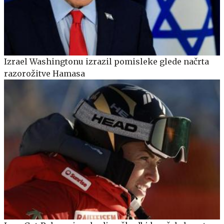
Izrael Washingtonu izrazil pomisleke glede načrta
razorožitve Hamasa