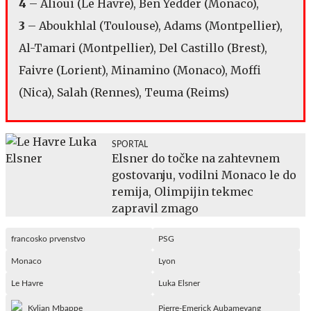
4
– Alioui (Le Havre), Ben Yedder (Monaco),
3
– Aboukhlal (Toulouse), Adams (Montpellier),
Al-Tamari (Montpellier), Del Castillo (Brest),
Faivre (Lorient), Minamino (Monaco), Moffi
(Nica), Salah (Rennes), Teuma (Reims)
SPORTAL
Elsner do točke na zahtevnem
gostovanju, vodilni Monaco le do
remija, Olimpijin tekmec
zapravil zmago
francosko prvenstvo
PSG
Monaco
Lyon
Le Havre
Luka Elsner
Kylian Mbappe
Pierre-Emerick Aubameyang