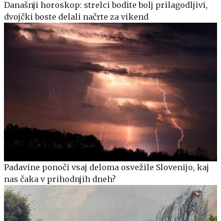
Današnji horoskop: strelci bodite bolj prilagodljivi,
dvojčki boste delali načrte za vikend
Padavine ponoči vsaj deloma osvežile Slovenijo, kaj
nas čaka v prihodnjih dneh?