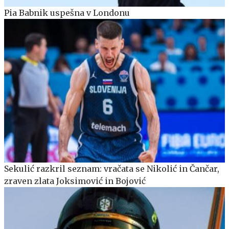
Pia Babnik uspešna v Londonu
Sekulić razkril seznam: vračata se Nikolić in Čančar,
zraven zlata Joksimović in Bojović