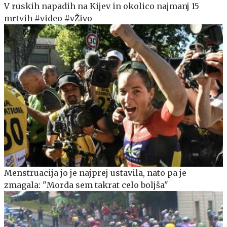
V ruskih napadih na Kijev in okolico najmanj 15
mrtvih #video #vŽivo
Menstruacija jo je najprej ustavila, nato pa je
zmagala: "Morda sem takrat celo boljša"