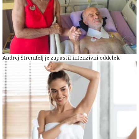
Andrej Štremfelj je zapustil intenzivni oddelek