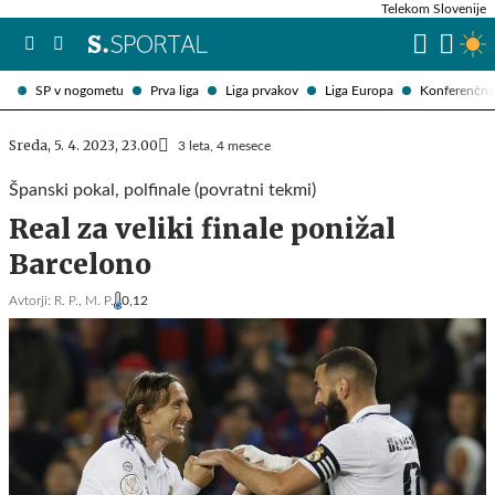
Telekom Slovenije
SP v nogometu
Prva liga
Liga prvakov
Liga Europa
Konferenčna 
Sreda, 5. 4. 2023, 23.00
3 leta, 4 mesece
Španski pokal, polfinale (povratni tekmi)
Real za veliki finale ponižal
Barcelono
Avtorji:
R. P.,
M. P.
0,12