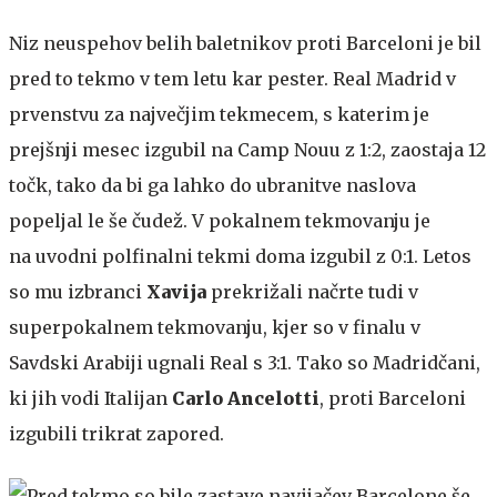
Niz neuspehov belih baletnikov proti Barceloni je bil
pred to tekmo v tem letu kar pester. Real Madrid v
prvenstvu za največjim tekmecem, s katerim je
prejšnji mesec izgubil na Camp Nouu z 1:2, zaostaja 12
točk, tako da bi ga lahko do ubranitve naslova
popeljal le še čudež. V pokalnem tekmovanju je
na uvodni polfinalni tekmi doma izgubil z 0:1. Letos
so mu izbranci
Xavija
prekrižali načrte tudi v
superpokalnem tekmovanju, kjer so v finalu v
Savdski Arabiji ugnali Real s 3:1. Tako so Madridčani,
ki jih vodi Italijan
Carlo Ancelotti
, proti Barceloni
izgubili trikrat zapored.