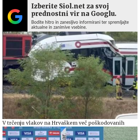
Izberite Siol.net za svoj
prednostni vir na Googlu.
Bodite hitro in zanesljivo informirani ter spremljajte
aktualne in zanimive vsebine.
V trčenju vlakov na Hrvaškem več poškodovanih