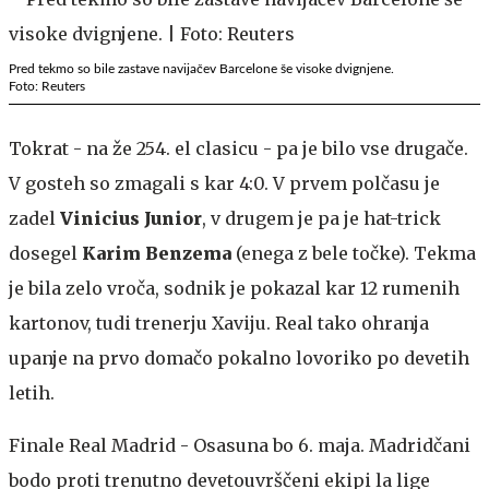
Pred tekmo so bile zastave navijačev Barcelone še visoke dvignjene.
Foto: Reuters
Tokrat - na že 254. el clasicu - pa je bilo vse drugače.
V gosteh so zmagali s kar 4:0. V prvem polčasu je
zadel
Vinicius Junior
, v drugem je pa je hat-trick
dosegel
Karim Benzema
(enega z bele točke). Tekma
je bila zelo vroča, sodnik je pokazal kar 12 rumenih
kartonov, tudi trenerju Xaviju. Real tako ohranja
upanje na prvo domačo pokalno lovoriko po devetih
letih.
Finale Real Madrid - Osasuna bo 6. maja. Madridčani
bodo proti trenutno devetouvrščeni ekipi la lige