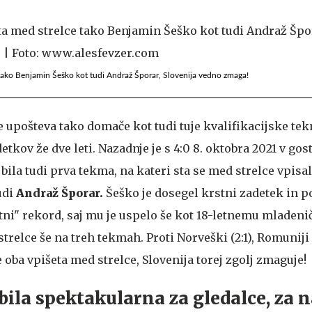
 tako Benjamin Šeško kot tudi Andraž Šporar, Slovenija vedno zmaga!
e upošteva tako domače kot tudi tuje kvalifikacijske tek
etkov že dve leti. Nazadnje je s 4:0 8. oktobra 2021 v gos
bila tudi prva tekma, na kateri sta se med strelce vpisa
udi
Andraž Šporar.
Šeško je dosegel krstni zadetek in p
ni" rekord, saj mu je uspelo še kot 18-letnemu mladeni
trelce še na treh tekmah. Proti Norveški (2:1), Romuniji (
se oba vpišeta med strelce, Slovenija torej zgolj zmaguje!
bila spektakularna za gledalce, za n