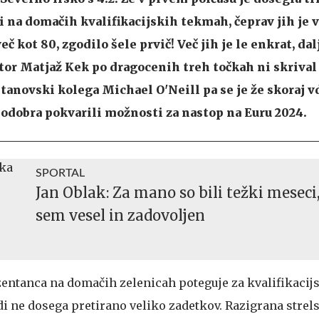
ni na domačih kvalifikacijskih tekmah, čeprav jih je v
eč kot 80, zgodilo šele prvič! Več jih je le enkrat, da
tor Matjaž Kek po dragocenih treh točkah ni skrival 
tanovski kolega Michael O'Neill pa se je že skoraj vd
 dodobra pokvarili možnosti za nastop na Euru 2024.
SPORTAL
Jan Oblak: Za mano so bili težki meseci,
sem vesel in zadovoljen
entanca na domačih zelenicah poteguje za kvalifikacijs
i ne dosega pretirano veliko zadetkov. Razigrana strel