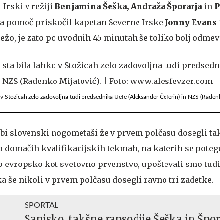
 Irski v režiji
Benjamina Šeška, Andraža Šporarja
in
P
 na pomoč priskočil kapetan Severne Irske
Jonny Evans
ežo, je zato po uvodnih 45 minutah še toliko bolj odmev
o v Stožicah zelo zadovoljna tudi predsednika Uefe (Aleksander Čeferin) in NZS (Radenk
a bi slovenski nogometaši že v prvem polčasu dosegli ta
 o domačih kvalifikacijskih tekmah, na katerih se poteg
o evropsko kot svetovno prvenstvo, upoštevali smo tudi
ka še nikoli v prvem polčasu dosegli ravno tri zadetke.
SPORTAL
Sanjsko, takšne rapsodije Šeška in Špor