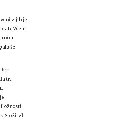
enija jih je
utah. Vselej
vernim
opala še
dobro
la tri
mi
je
iložnosti,
 v Stožicah