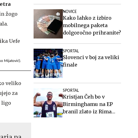
etra
NOVICE
in žogo
Kako lahko z izbiro
ala.
mobilnega paketa
dolgoročno prihranite?
SPORTAL
Slovenci v boj za veliki
o Mijatović).
finale
ko veliko
SPORTAL
ujejo za
Kristjan Čeh bo v
 ligo
Birminghamu na EP
branil zlato iz Rima
2024
arja pa