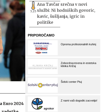
Ana Tavčar srečna v novi
službi: Ni hodniških govoric,
5,25
kavic, šušljanja, igric in
politike
a Euro 2024
i zadetke,