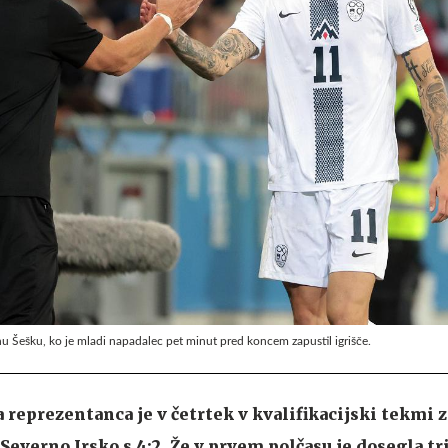
nu Šešku, ko je mladi napadalec pet minut pred koncem zapustil igrišče.
eprezentanca je v četrtek v kvalifikacijski tekmi z
everno Irsko s 4:2. Že v prvem polčasu je dosegla tr