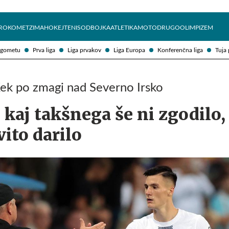
Želite prejemati e-novice?
Uživajmo pametno
ROKOMET
ZIMA
HOKEJ
TENIS
ODBOJKA
ATLETIKA
MOTO
DRUGO
OLIMPIZEM
ogometu
Prva liga
Liga prvakov
Liga Europa
Konferenčna liga
Tuja 
ek po zmagi nad Severno Irsko
e kaj takšnega še ni zgodilo,
vito darilo