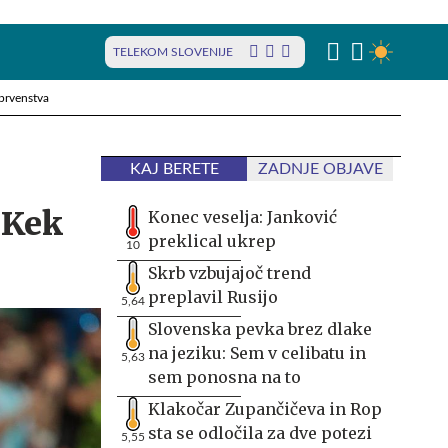
TELEKOM SLOVENIJE
prvenstva
KAJ BERETE
ZADNJE OBJAVE
 Kek
Konec veselja: Janković
preklical ukrep
10
Skrb vzbujajoč trend
preplavil Rusijo
5,64
Slovenska pevka brez dlake
na jeziku: Sem v celibatu in
5,63
sem ponosna na to
Klakočar Zupančičeva in Rop
sta se odločila za dve potezi
5,55