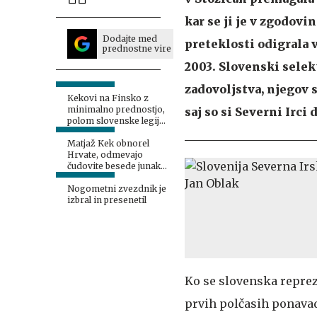
kar se ji je v zgodovi
Dodajte med
preteklosti odigrala v
prednostne vire
2003. Slovenski selek
zadovoljstva, njegov s
Kekovi na Finsko z
minimalno prednostjo,
saj so si Severni Irci
polom slovenske legije
pri Twenteju
Matjaž Kek obnorel
Hrvate, odmevajo
čudovite besede junaka
Rijeke!
Nogometni zvezdnik je
izbral in presenetil
Ko se slovenska reprez
prvih polčasih ponavad