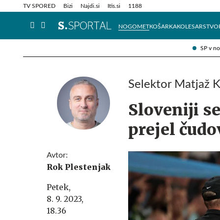
Info in obvestila
Tehnik
TV SPORED
Bizi
Najdi.si
Itis.si
1188
NOGOMET
KOŠARKA
KOLESARSTVO
SP v n
Selektor Matjaž K
Sloveniji s
prejel čudo
Avtor:
Rok Plestenjak
Petek,
8. 9. 2023,
18.36