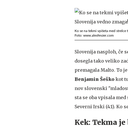
Ko se na tekmi vpišeta med strelce
Foto: www.alesfevzer.com
Slovenija nasploh, če s
dosegla tako veliko zad
premagala Malto. To je 
Benjamin Šeško
kot t
nov slovenski "mladost
sta se oba vpisala med s
Severni Irski (4:1). Ko 
Kek: Tekma je 