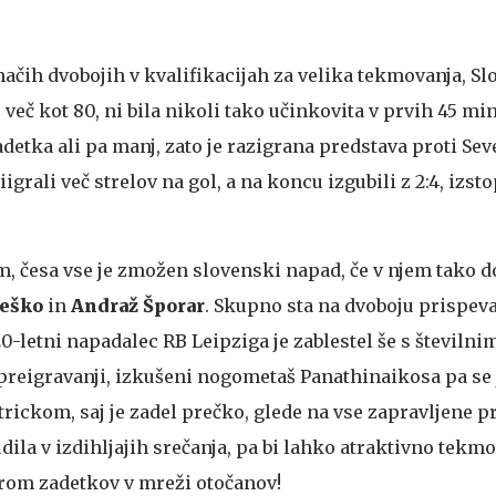
čih dvobojih v kvalifikacijah za velika tekmovanja, Slov
 več kot 80, ni bila nikoli tako učinkovita v prvih 45 min
adetka ali pa manj, zato je razigrana predstava proti Se
iigrali več strelov na gol, a na koncu izgubili z 2:4, izst
m, česa vse je zmožen slovenski napad, če v njem tako 
eško
in
Andraž Šporar
. Skupno sta na dvoboju prispeva
20-letni napadalec RB Leipziga je zablestel še s številni
 preigravanji, izkušeni nogometaš Panathinaikosa pa se 
trickom, saj je zadel prečko, glede na vse zapravljene pr
dila v izdihljajih srečanja, pa bi lahko atraktivno tekmo
rom zadetkov v mreži otočanov!