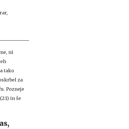
me, ni
teh
la tako
oskrbel za
ču. Pozneje
2:1) in še
as,