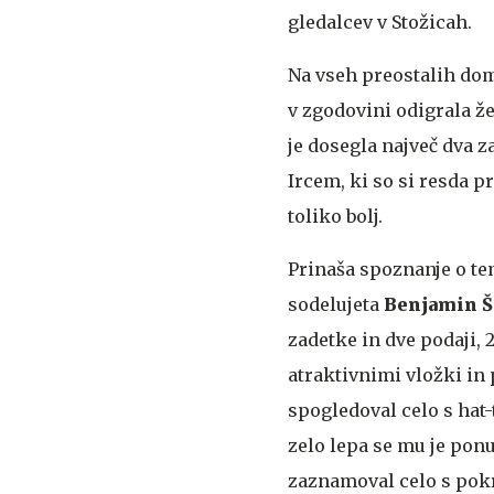
gledalcev v Stožicah.
Na vseh preostalih doma
v zgodovini odigrala že
je dosegla največ dva z
Ircem, ki so si resda pr
toliko bolj.
Prinaša spoznanje o te
sodelujeta
Benjamin Š
zadetke in dve podaji, 
atraktivnimi vložki in
spogledoval celo s hat-
zelo lepa se mu je ponu
zaznamoval celo s pok