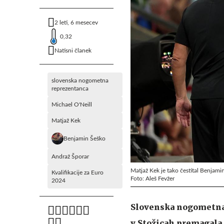
2 leti, 6 mesecev
0,32
Natisni članek
slovenska nogometna
reprezentanca
Michael O'Neill
Matjaž Kek
Benjamin Šeško
Andraž Šporar
Matjaž Kek je tako čestital Benjami
Kvalifikacije za Euro
Foto: Aleš Fevžer
2024
Slovenska nogometna r
v Stožicah premagala S