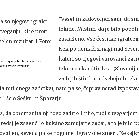
"Vesel in zadovoljen sem, da smo
tekmo. Mislim, da je bilo popo
zasluženo. Vse čestitke igralcem
Kek po domači zmagi nad Severn
kateri so njegovi varovanci zat
ralci sprejeli idejo o večjem
nesla želen rezultat.
tekmeca kar štirikrat (Slovenij
zadnjih štirih medsebojnih tek
a niti enega zadetka), nato pa se, čeprav nerad izpostav
l še o Šešku in Šporarju.
ja, da obremenita njihovo zadnjo linijo, tudi s tveganjem
redaj je zasenčilo kakšno zamujanje zadaj, a to je bilo
ovoljen, seveda pa se nogomet igra v obe smeri. Nekajk