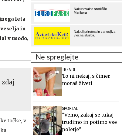
ljnega leta
veselja in
al v usodo,
Ne spreglejte
TRENDI
To ni nekaj, s čimer
 zdaj
moraš živeti
SPORTAL
"Vemo, zakaj se tukaj
ke točke, v
trudimo in potimo vse
poletje"
ska