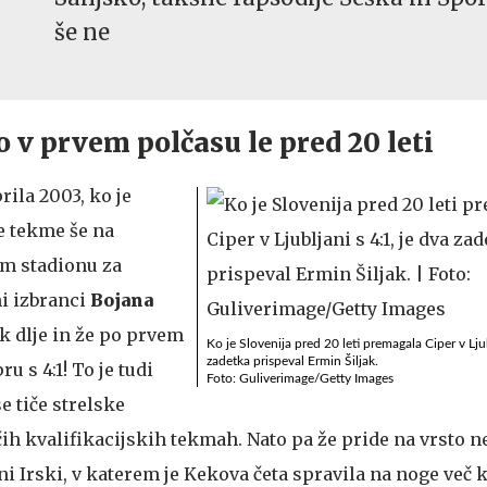
še ne
o v prvem polčasu le pred 20 leti
prila 2003, ko je
e tekme še na
m stadionu za
i izbranci
Bojana
ak dlje in že po prvem
Ko je Slovenija pred 20 leti premagala Ciper v Ljub
zadetka prispeval Ermin Šiljak.
u s 4:1! To je tudi
Foto: Guliverimage/Getty Images
e tiče strelske
ih kvalifikacijskih tekmah. Nato pa že pride na vrsto 
ni Irski, v katerem je Kekova četa spravila na noge več k