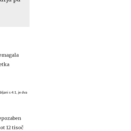
ljani s 4:1, je dva
nepozaben
ot 12 tisoč