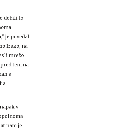
 dobili to
lnoma
," je povedal
o Irsko, na
resli mrežo
a pred tem na
mah s
lja
 napak v
 popolnoma
rat nam je