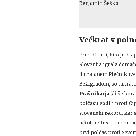
Večkrat v poln
Pred 20 leti, bilo je 2. a
Slovenija igrala domač
dotrajanem Plečnikove
Bežigradom, so takratn
Prašnikarja
šli še kor
polčasu vodili proti Cipr
slovenski rekord, kar s
učinkovitosti na domač
prvi polčas proti Sever