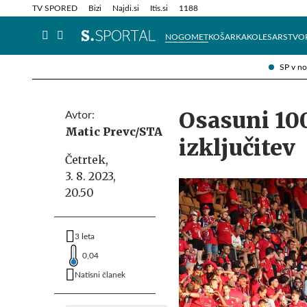
Info in obvestila
Tehnik
TV SPORED
Bizi
Najdi.si
Itis.si
1188
NOGOMET
KOŠARKA
KOLESARSTVO
SP v n
Osasuni 10
Avtor:
Matic Prevc/STA
izključitev
Četrtek,
3. 8. 2023,
20.50
3 leta
0,04
Natisni članek