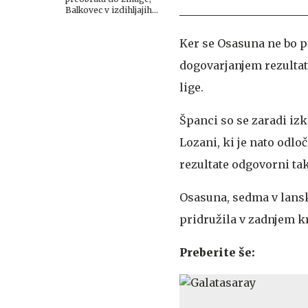
Balkovec v izdihljajih
do remija
Ker se Osasuna ne bo pr
dogovarjanjem rezultato
lige.
Španci so se zaradi iz
Lozani, ki je nato odlo
rezultate odgovorni tak
Osasuna, sedma v lans
pridružila v zadnjem k
Preberite še: