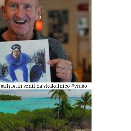
esetih letih vrnil na skakalnico #video