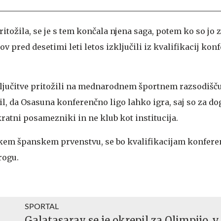
itožila, se je s tem končala njena saga, potem ko so jo z
v pred desetimi leti letos izključili iz kvalifikacij kon
ključitve pritožili na mednarodnem športnem razsodišču
čil, da Osasuna konferenčno ligo lahko igra, saj so za d
ratni posamezniki in ne klub kot institucija.
kem španskem prvenstvu, se bo kvalifikacijam konfere
rogu.
SPORTAL
Galatasaray se je okrepil za Olimpijo, v