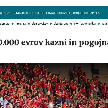
Želite prejemati e-novice?
Uživajmo pametno
ROKOMET
ZIMA
HOKEJ
TENIS
ODBOJKA
ATLETIKA
MOTO
DRUGO
OLIMPIZEM
ogometu
Prva liga
Liga prvakov
Liga Europa
Konferenčna liga
Tuja 
0.000 evrov kazni in pogojn