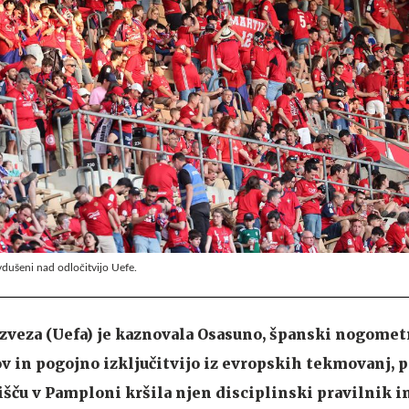
dušeni nad odločitvijo Uefe.
veza (Uefa) je kaznovala Osasuno, španski nogometn
v in pogojno izključitvijo iz evropskih tekmovanj, 
išču v Pamploni kršila njen disciplinski pravilnik in