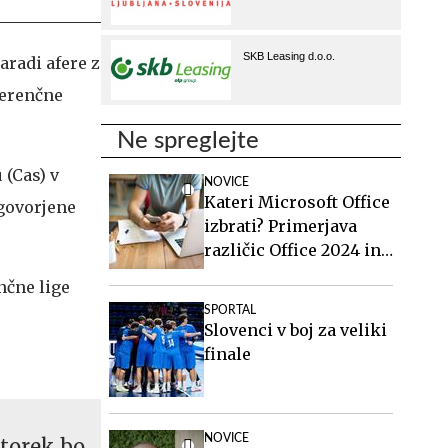
aradi afere z
ferenčne
Ne spreglejte
 (Cas) v
NOVICE
Kateri Microsoft Office
ogovorjene
izbrati? Primerjava
različic Office 2024 in
Office 2021.
nčne lige
SPORTAL
Slovenci v boj za veliki
finale
NOVICE
 torek bo