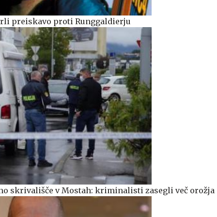
prli preiskavo proti Runggaldierju
o skrivališče v Mostah: kriminalisti zasegli več orožja