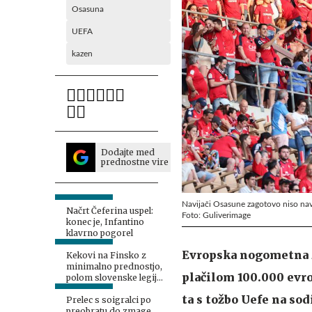
Osasuna
UEFA
kazen
Dodajte med
prednostne vire
Navijači Osasune zagotovo niso nav
Načrt Čeferina uspel:
Foto: Guliverimage
konec je, Infantino
klavrno pogorel
Evropska nogometna z
Kekovi na Finsko z
minimalno prednostjo,
plačilom 100.000 evro
polom slovenske legije
pri Twenteju
ta s tožbo Uefe na sod
Prelec s soigralci po
preobratu do zmage,