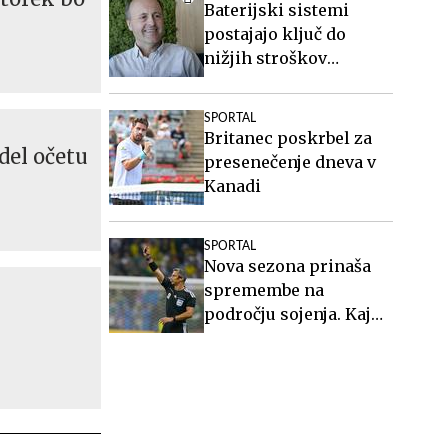
Baterijski sistemi
postajajo ključ do
nižjih stroškov
elektrike v podjetjih
SPORTAL
Britanec poskrbel za
del očetu
presenečenje dneva v
Kanadi
SPORTAL
Nova sezona prinaša
spremembe na
področju sojenja. Kaj
vse bo drugače?