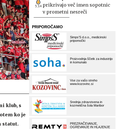
prikrivajo več imen sopotnic
5,14
v prometni nesreči
i klub, s
potem ko je
 statut.