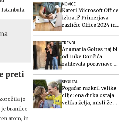
NOVICE
 Istanbula.
Kateri Microsoft Office
izbrati? Primerjava
različic Office 2024 in
Office 2021.
 na
TRENDI
Anamaria Goltes naj bi
od Luke Dončića
zahtevala poravnavo v
višini slabih 44
e preti
milijonov evrov
SPORTAL
Pogačar razkril velike
cilje: ena dirka ostaja
zorožila jo
velika želja, misli že na
 je branilec
OI 2028
ten atom, in