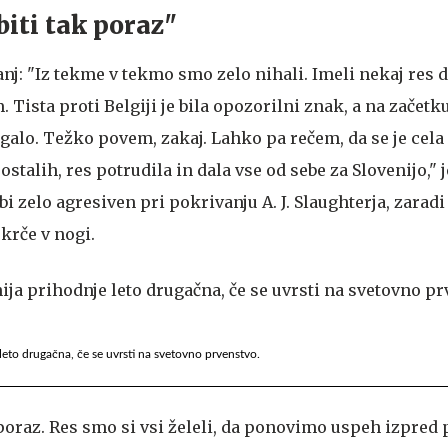
biti tak poraz"
anj: "Iz tekme v tekmo smo zelo nihali. Imeli nekaj res 
 Tista proti Belgiji je bila opozorilni znak, a na začetk
alo. Težko povem, zakaj. Lahko pa rečem, da se je cela 
ostalih, res potrudila in dala vse od sebe za Slovenijo," j
mbi zelo agresiven pri pokrivanju A. J. Slaughterja, zaradi
krče v nogi.
leto drugačna, če se uvrsti na svetovno prvenstvo.
poraz. Res smo si vsi želeli, da ponovimo uspeh izpred pe