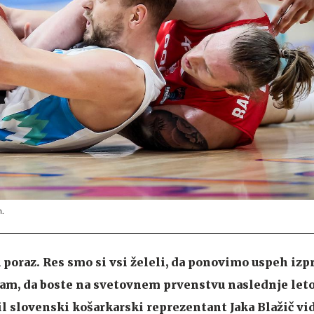
m.
k poraz. Res smo si vsi želeli, da ponovimo uspeh izp
 Upam, da boste na svetovnem prvenstvu naslednje leto
bil slovenski košarkarski reprezentant Jaka Blažič vi