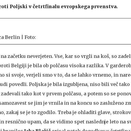
roti Poljski v četrtfinalu evropskega prvenstva.
 na začetku neverjeten. Vse, kar so vrgli na koš, so zadel
proti Belgiji je bila ob polčasu visoka razlika. V gardero
o si svoje, verjeli smo v to, da se lahko vrnemo, in nare
udi povedli. Poljska je bila izgubljena, niso bili več tako
 zadevali tako kot v prvem polčasu, a potem so se pono
 samozavest se jim je vrnila in na koncu so zasluženo z
 zakaj se je to zgodilo. Treba je ohladiti glave, strokov
, in resnično upam, da se vidimo spet naslednje leto na
ki branilec
Jaka Blažič
orisal potek dogodkov v četrtfina