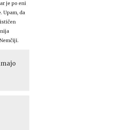
ar je po eni
e. Upam, da
ističen
nija
 Nemčiji.
"imajo