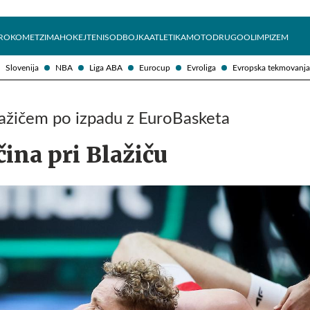
Želite prejemati e-novice?
Uživajmo pametno
ROKOMET
ZIMA
HOKEJ
TENIS
ODBOJKA
ATLETIKA
MOTO
DRUGO
OLIMPIZEM
Slovenija
NBA
Liga ABA
Eurocup
Evroliga
Evropska tekmovanja
lažičem po izpadu z EuroBasketa
čina pri Blažiču