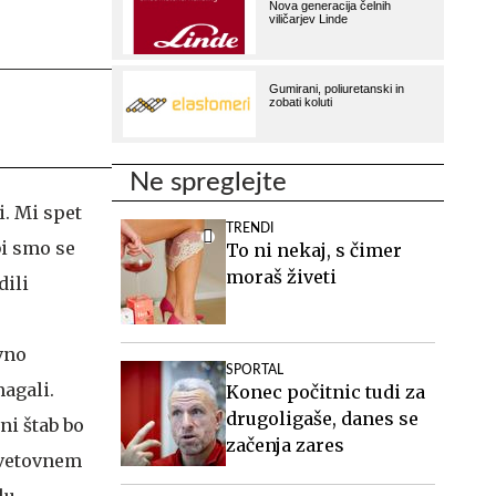
Ne spreglejte
i. Mi spet
TRENDI
bi smo se
To ni nekaj, s čimer
moraš živeti
dili
vno
SPORTAL
magali.
Konec počitnic tudi za
drugoligaše, danes se
ni štab bo
začenja zares
 svetovnem
lu