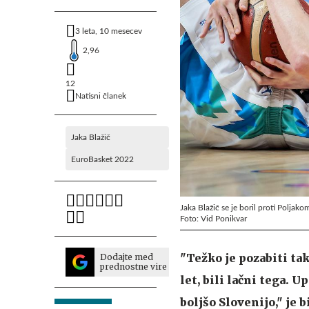
3 leta, 10 mesecev
2,96
12
Natisni članek
Jaka Blažič
EuroBasket 2022
Jaka Blažič se je boril proti Poljako
Foto: Vid Ponikvar
"Težko je pozabiti ta
Dodajte med
prednostne vire
let, bili lačni tega.
boljšo Slovenijo," je 