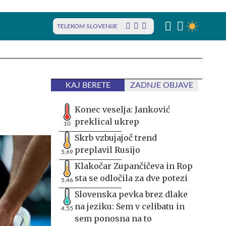
TELEKOM SLOVENIJE
KAJ BERETE
ZADNJE OBJAVE
Konec veselja: Janković
preklical ukrep
10
Skrb vzbujajoč trend
preplavil Rusijo
5,69
Klakočar Zupančičeva in Rop
sta se odločila za dve potezi
5,46
Slovenska pevka brez dlake
na jeziku: Sem v celibatu in
4,55
sem ponosna na to