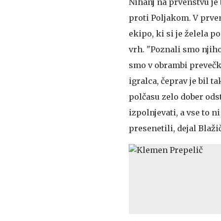
Nihanj na prvenstvu je 
proti Poljakom. V prvem
ekipo, ki si je želela 
vrh. "Poznali smo njih
smo v obrambi prevečkr
igralca, čeprav je bil 
polčasu zelo dober odst
izpolnjevati, a vse to ni
presenetili, dejal Blažič