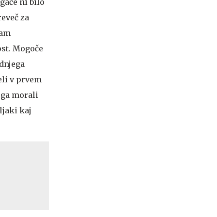
gače ni bilo
reveč za
sam
ost. Mogoče
adnjega
eli v prvem
 ga morali
ljaki kaj