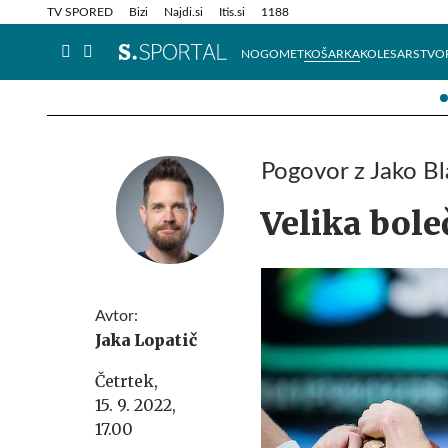
Info in obvestila
Tehnik
TV SPORED
Bizi
Najdi.si
Itis.si
1188
NOGOMET
KOŠARKA
KOLESARSTVO
Pogovor z Jako B
Velika bole
Avtor:
Jaka Lopatič
Četrtek,
15. 9. 2022,
17.00