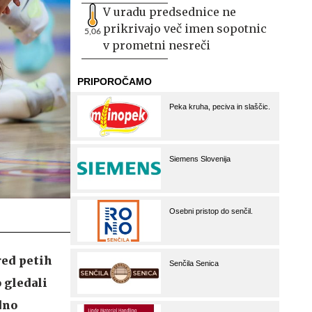
V uradu predsednice ne
prikrivajo več imen sopotnic
5,06
v prometni nesreči
red petih
 gledali
dno