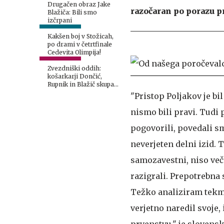
Drugačen obraz Jake
razočaran po porazu p
Blažiča: Bili smo
izčrpani
Kakšen boj v Stožicah,
po drami v četrtfinale
Cedevita Olimpija!
Zvezdniški oddih:
košarkarji Dončić,
Rupnik in Blažič skupaj
na jahti
"Pristop Poljakov je bil
nismo bili pravi. Tudi 
pogovorili, povedali sm
neverjeten delni izid. T
samozavestni, niso več
razigrali. Prepotrebna
Težko analiziram tekmo,
verjetno naredil svoje
prvenstvu," je slovens