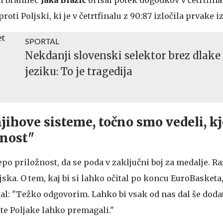
ti Poljski, ki je v četrtfinalu z 90:87 izločila prvake iz
SPORTAL
Nekdanji slovenski selektor brez dlake
jeziku: To je tragedija
jihove sisteme, točno smo vedeli, kj
rnost"
lepo priložnost, da se poda v zaključni boj za medalje. Ra
ljska. O tem, kaj bi si lahko očital po koncu EuroBasketa,
dal: "Težko odgovorim. Lahko bi vsak od nas dal še doda
 te Poljake lahko premagali."