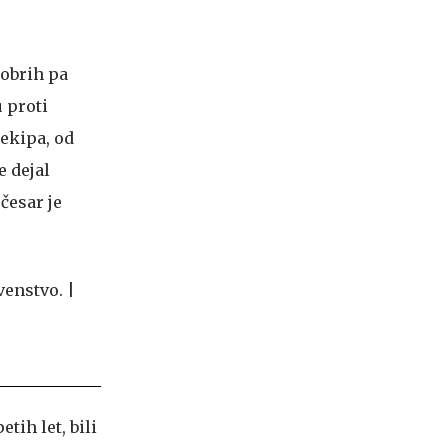
dobrih pa
u proti
ekipa, od
e dejal
 česar je
tih let, bili