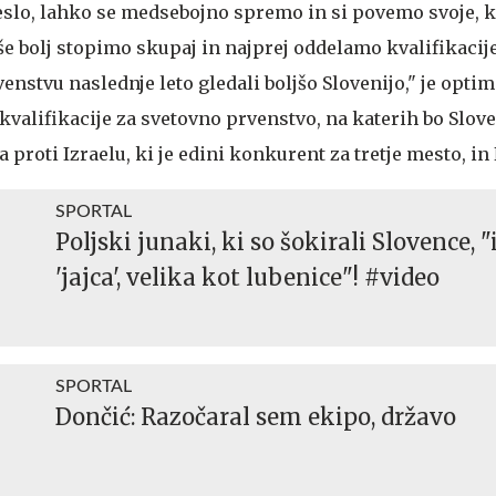
neslo, lahko se medsebojno spremo in si povemo svoje, k
še bolj stopimo skupaj in najprej oddelamo kvalifikacij
nstvu naslednje leto gledali boljšo Slovenijo," je optim
 kvalifikacije za svetovno prvenstvo, na katerih bo Slove
 proti Izraelu, ki je edini konkurent za tretje mesto, in
SPORTAL
Poljski junaki, ki so šokirali Slovence, 
'jajca', velika kot lubenice"! #video
SPORTAL
Dončić: Razočaral sem ekipo, državo