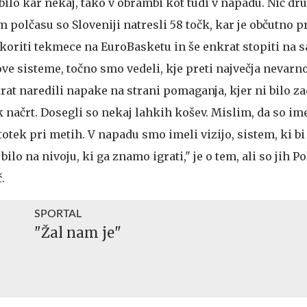
bilo kar nekaj, tako v obrambi kot tudi v napadu. Nič dru
 polčasu so Sloveniji natresli 58 točk, kar je občutno p
pokoriti tekmece na EuroBasketu in še enkrat stopiti na 
ove sisteme, točno smo vedeli, kje preti največja nevarn
at naredili napake na strani pomaganja, kjer ni bilo z
tak načrt. Dosegli so nekaj lahkih košev. Mislim, da so im
otek pri metih. V napadu smo imeli vizijo, sistem, ki bi
 bilo na nivoju, ki ga znamo igrati," je o tem, ali so jih Po
.
SPORTAL
"Žal nam je"