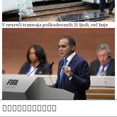
V nesreči tramvaja poškodovanih 25 ljudi, več huje
Visoki funkcionar iz Azije Fifo obtožuje izsiljevanja