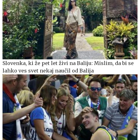
Slovenka, ki že pet let živi na Baliju: Mislim, da bi se
lahko ves svet nekaj naučil od Balija