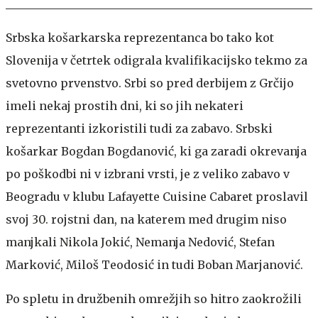
Srbska košarkarska reprezentanca bo tako kot
Slovenija v četrtek odigrala kvalifikacijsko tekmo za
svetovno prvenstvo. Srbi so pred derbijem z Grčijo
imeli nekaj prostih dni, ki so jih nekateri
reprezentanti izkoristili tudi za zabavo. Srbski
košarkar Bogdan Bogdanović, ki ga zaradi okrevanja
po poškodbi ni v izbrani vrsti, je z veliko zabavo v
Beogradu v klubu Lafayette Cuisine Cabaret proslavil
svoj 30. rojstni dan, na katerem med drugim niso
manjkali Nikola Jokić, Nemanja Nedović, Stefan
Marković, Miloš Teodosić in tudi Boban Marjanović.
Po spletu in družbenih omrežjih so hitro zaokrožili