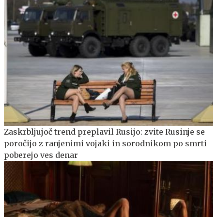
Zaskrbljujoč trend preplavil Rusijo: zvite Rusinje se
poročijo z ranjenimi vojaki in sorodnikom po smrti
poberejo ves denar