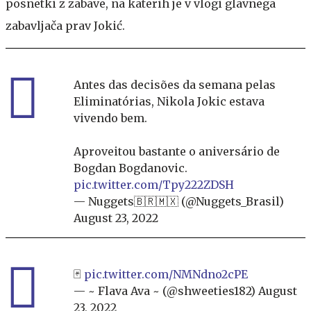
posnetki z zabave, na katerih je v vlogi glavnega
zabavljača prav Jokić.
Antes das decisões da semana pelas
Eliminatórias, Nikola Jokic estava
vivendo bem.
Aproveitou bastante o aniversário de
Bogdan Bogdanovic.
pic.twitter.com/Tpy222ZDSH
— Nuggets🇧🇷🇲🇽 (@Nuggets_Brasil)
August 23, 2022
🃏
pic.twitter.com/NMNdno2cPE
— ~ Flava Ava ~ (@shweeties182)
August
23, 2022