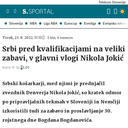
Telekom Slovenije
Slovenija
NBA
Liga ABA
Eurocup
Evroliga
Evropska tekmo
Torek, 23. 8. 2022, 17.55
3 leta, 6 mesecev
Srbi pred kvalifikacijami na veliki
zabavi, v glavni vlogi Nikola Jokić
Avtor:
R. Sp.
1,01
Srbski košarkarji, med njimi je prednjačil
zvezdnik Denverja Nikola Jokić, so kratek odmor
po pripravljalnih tekmah v Sloveniji in Nemčiji
izkoristili tudi za zabavo in proslavljanje 30.
rojstnega dne Bogdana Bogdanovića.