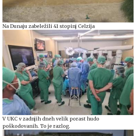
Na Dunaju zabeležili 41 stopinj Celzija
V UKC v zadnjih dneh velik porast hudo
poškodovanih. To je razlog.