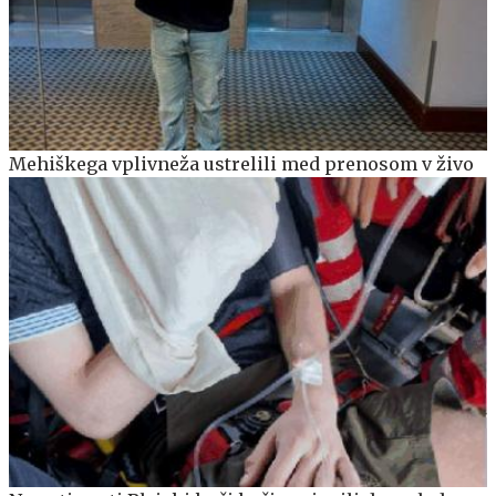
Mehiškega vplivneža ustrelili med prenosom v živo