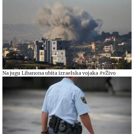
Na jugu Libanona ubita izraelska vojaka #vŽivo