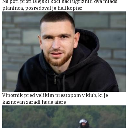
Na poti proti Blejski koči kači ugriznili dva mlada
planinca, posredoval je helikopter
Vipotnik pred velikim prestopom v klub, ki je
kaznovan zaradi hude afere