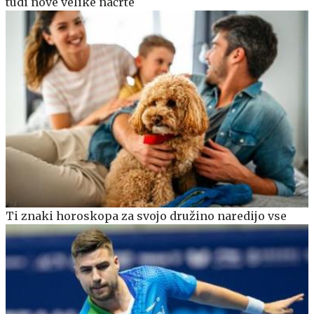
tudi nove velike načrte
Ti znaki horoskopa za svojo družino naredijo vse