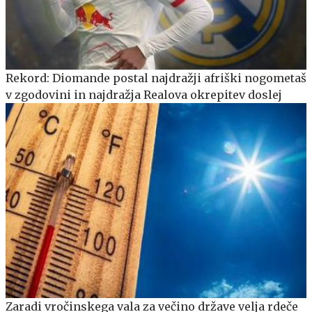
Rekord: Diomande postal najdražji afriški nogometaš
v zgodovini in najdražja Realova okrepitev doslej
Zaradi vročinskega vala za večino države velja rdeče