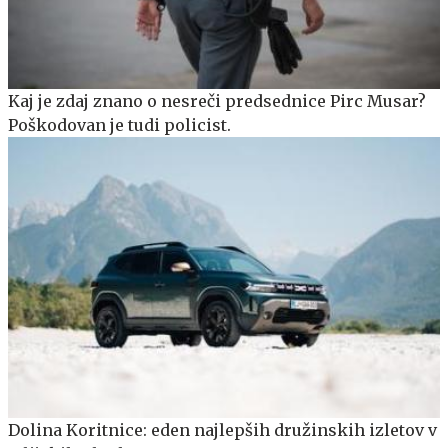
Kaj je zdaj znano o nesreči predsednice Pirc Musar?
Poškodovan je tudi policist.
Dolina Koritnice: eden najlepših družinskih izletov v