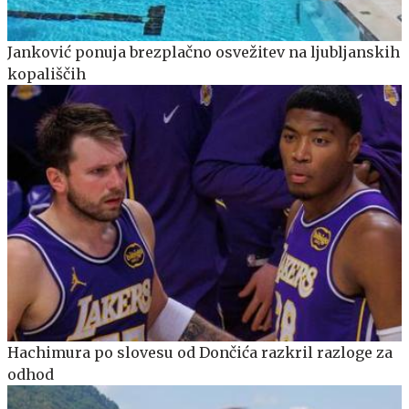
Janković ponuja brezplačno osvežitev na ljubljanskih
kopališčih
Hachimura po slovesu od Dončića razkril razloge za
odhod