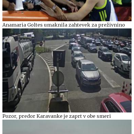
Anamaria Goltes umaknila zahtevek za preživnino
Pozor, predor Karavanke je zaprt v obe smeri