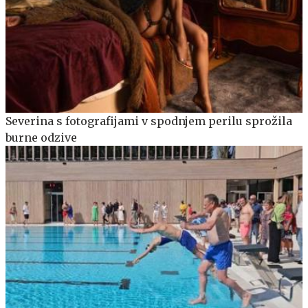
Severina s fotografijami v spodnjem perilu sprožila
burne odzive