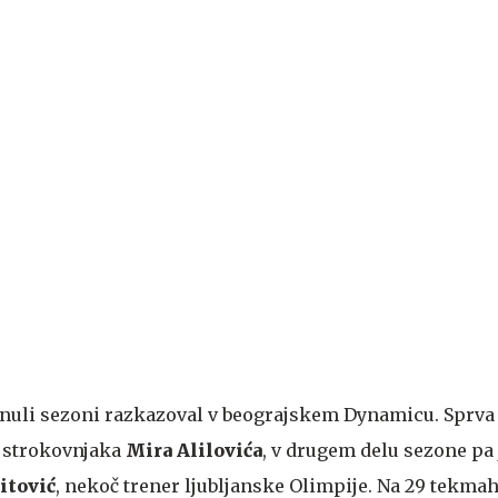
inuli sezoni razkazoval v beograjskem Dynamicu. Sprva
 strokovnjaka
Mira Alilovića
, v drugem delu sezone pa 
itović
, nekoč trener ljubljanske Olimpije. Na 29 tekmah 