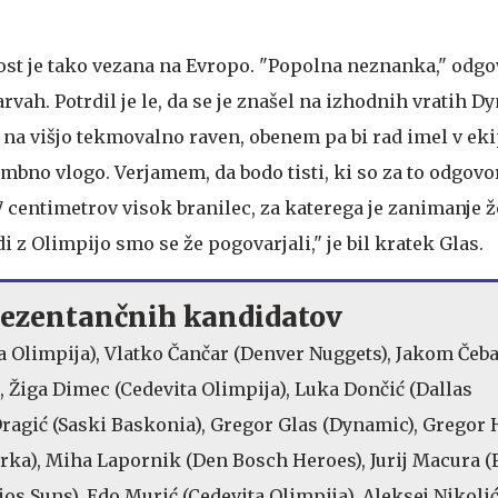
ost je tako vezana na Evropo. "Popolna neznanka," odgo
rvah. Potrdil je le, da se je znašel na izhodnih vratih D
 na višjo tekmovalno raven, obenem pa bi rad imel v eki
bno vlogo. Verjamem, da bodo tisti, ki so za to odgovor
97 centimetrov visok branilec, za katerega je zanimanje 
i z Olimpijo smo se že pogovarjali," je bil kratek Glas.
ezentančnih kandidatov
ta Olimpija), Vlatko Čančar (Denver Nuggets), Jakom Čeb
 Žiga Dimec (Cedevita Olimpija), Luka Dončić (Dallas
ragić (Saski Baskonia), Gregor Glas (Dynamic), Gregor 
(Krka), Miha Lapornik (Den Bosch Heroes), Jurij Macura (
os Suns), Edo Murić (Cedevita Olimpija), Aleksej Nikoli