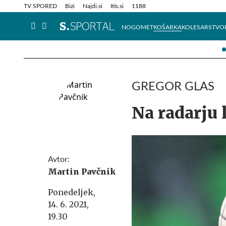
Info in obvestila
Tehnik
TV SPORED
Bizi
Najdi.si
Itis.si
1188
NOGOMET
KOŠARKA
KOLESARSTVO
GREGOR GLAS
Na radarju 
Avtor:
Martin Pavčnik
Ponedeljek,
14. 6. 2021,
19.30