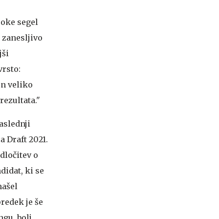
roke segel
e zanesljivo
jši
vrsto:
un veliko
rezultata."
aslednji
a Draft 2021.
dločitev o
didat, ki se
našel
redek je še
ngu, bolj