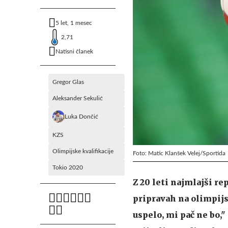
5 let, 1 mesec
2,71
Natisni članek
Gregor Glas
Aleksander Sekulić
Luka Dončić
KZS
Olimpijske kvalifikacije
Foto: Matic Klanšek Velej/Sportida
Tokio 2020
Z 20 leti najmlajši r
pripravah na olimpijs
uspelo, mi pač ne bo,