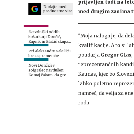
prijavljen tudi na le
Dodajte med
med drugim zanima tu
prednostne vire
Zvezdniški oddih:
"Moja naloga je, da de
košarkarji Dončić,
Rupnik in Blažič skupaj
kvalifikacije. A to si l
na jahti
Pri Aleksandru Sekuliću
poudarja
Gregor Glas
,
brez spremembe
reprezentančnih kandid
Novi Dončićev
soigralec navdušen:
Kaunas, kjer bo Sloveni
Komaj čakam, da grem
v Slovenijo
lahko poletno reprezen
namreč, da velja za en
rodu.