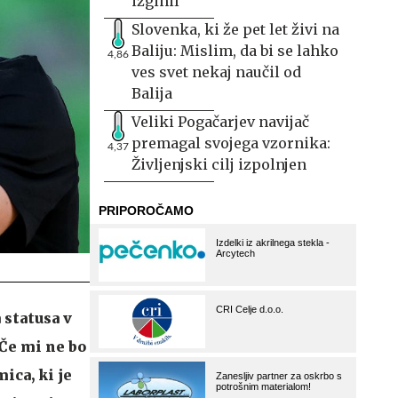
izginil
Slovenka, ki že pet let živi na
Baliju: Mislim, da bi se lahko
4,86
ves svet nekaj naučil od
Balija
Veliki Pogačarjev navijač
premagal svojega vzornika:
4,37
Življenjski cilj izpolnjen
 statusa v
 Če mi ne bo
ica, ki je