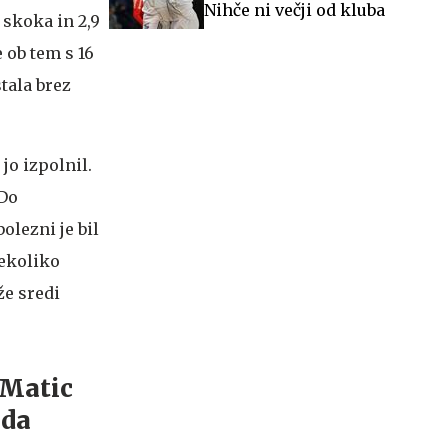
Nihče ni večji od kluba
 skoka in 2,9
je ob tem s 16
tala brez
jo izpolnil.
 Do
olezni je bil
nekoliko
že sredi