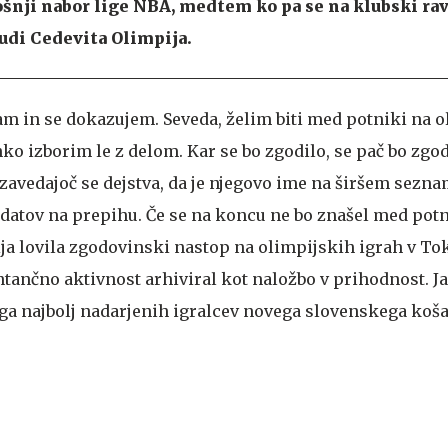
tošnji nabor lige NBA, medtem ko pa se na klubski rav
di Cedevita Olimpija.
lam in se dokazujem. Seveda, želim biti med potniki na 
ahko izborim le z delom. Kar se bo zgodilo, se pač bo zgod
 zavedajoč se dejstva, da je njegovo ime na širšem sezn
atov na prepihu. Če se na koncu ne bo znašel med potn
ja lovila zgodovinski nastop na olimpijskih igrah v Tok
tančno aktivnost arhiviral kot naložbo v prihodnost. Ja
ega najbolj nadarjenih igralcev novega slovenskega ko