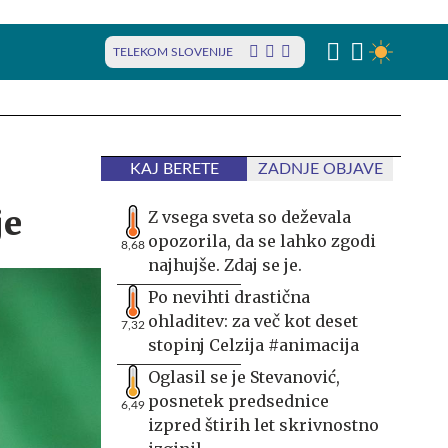
TELEKOM SLOVENIJE
KAJ BERETE
ZADNJE OBJAVE
je
Z vsega sveta so deževala
opozorila, da se lahko zgodi
8,68
najhujše. Zdaj se je.
Po nevihti drastična
ohladitev: za več kot deset
7,32
stopinj Celzija #animacija
Oglasil se je Stevanović,
posnetek predsednice
6,49
izpred štirih let skrivnostno