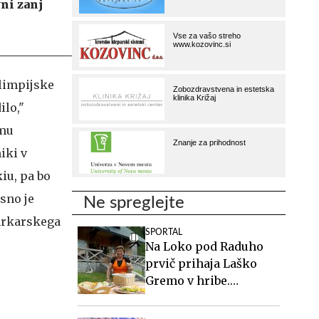
ni zanj
olimpijske
ilo,"
amu
iki v
iu, pa bo
sno je
Ne spreglejte
šarkarskega
SPORTAL
Na Loko pod Raduho
prvič prihaja Laško
Gremo v hribe.
Spoznajte oskrbnico,
ki ji planinci pravijo