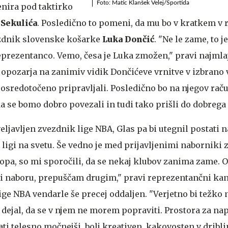
Foto: Matic Klanšek Velej/Sportida
enira pod taktirko
Sekulića
. Posledično to pomeni, da mu bo v kratkem v 
ezdnik slovenske košarke
Luka
Dončić
. "Ne le zame, to j
reprezentanco. Vemo, česa je Luka zmožen," pravi najmla
 opozarja na zanimiv vidik Dončićeve vrnitve v izbrano 
osredotočeno pripravljali. Posledično bo na njegov rač
 se bomo dobro povezali in tudi tako prišli do dobrega 
ljavljen zvezdnik lige NBA, Glas pa bi utegnil postati n
ligi na svetu. Še vedno je med prijavljenimi naborniki z
topa, so mi sporočili, da se nekaj klubov zanima zame. O
pri naboru, prepuščam drugim," pravi reprezentančni kan
lige NBA vendarle še precej oddaljen. "Verjetno bi težko 
 dejal, da se v njem ne morem popraviti. Prostora za nap
ati telesno močnejši, bolj kreativen, kakovosten v dribli