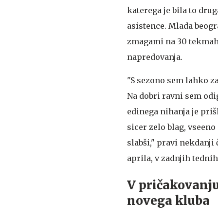
katerega je bila to dru
asistence. Mlada beogra
zmagami na 30 tekmah z
napredovanja.
"S sezono sem lahko zad
Na dobri ravni sem odigr
edinega nihanja je pri
sicer zelo blag, vseeno
slabši," pravi nekdanji
aprila, v zadnjih tedni
V pričakovanju
novega kluba