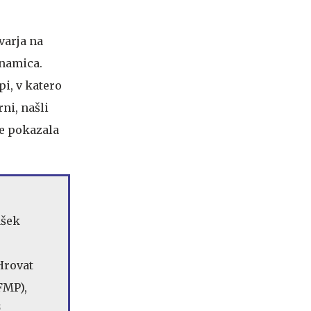
varja na
ynamica.
pi, v katero
ni, našli
že pokazala
ašek
Hrovat
FMP),
ć