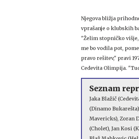
Njegova bližja prihodn
vprašanje o klubskih ba
"Želim stopničko višje,
me bo vodila pot, pomem
pravo rešitev," pravi 1
Cedevita Olimpija. "Tud
Seznam repr
Jaka Blažič (Cedevi
(Dinamo Bukarešta),
Mavericks), Zoran D
(Cholet), Jan Kosi 
Blaž Mahkovic (Heli