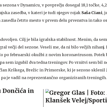
ga sezona v Dynamicu, v povprečju dosegal 18,1 točke, 4,2
jska zasedba, v kateri je tudi njegov rojak
Saša Ciani
, 
asedla četrto mesto v prvem delu prvenstva in tako os
ovoljen. Cilj je bila igralska stabilnost. Menim, da sem 
al večji del sezone. Veseli me, da ni bilo večjih nihanj.
šlo po februarski okužbi z novim koronavirusom. Potek b
 pa sem izgubil dva tedna treningov. Po vrnitvi sem bil 
 član Krškega, Brežic in Primorske, ki je sezono sklenil 
h pa je vadil na reprezentančno organiziranih treningih.
 Dončića in