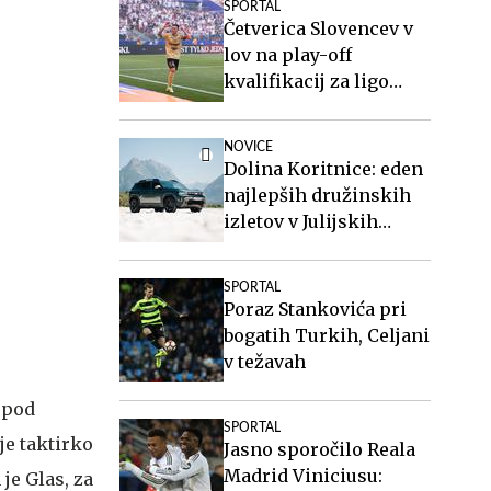
SPORTAL
Ločka mati.
Četverica Slovencev v
lov na play-off
kvalifikacij za ligo
Europa
NOVICE
Dolina Koritnice: eden
najlepših družinskih
izletov v Julijskih
Alpah
SPORTAL
Poraz Stankovića pri
bogatih Turkih, Celjani
v težavah
 pod
SPORTAL
je taktirko
Jasno sporočilo Reala
Madrid Viniciusu:
je Glas, za