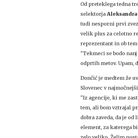
Od preteklega tedna tr
selektorja
Aleksandra 
tudi nesporni prvi zv
velik plus za celotno 
reprezentant in ob tem
"Tekmeci se bodo nanj 
odprtih metov. Upam, da
Dončić je medtem že uve
Slovenec v najmočnejši 
"Iz agencije, ki me zas
tem, ali bom vztrajal 
dobra zaveda, da je od 
element, za katerega bi
zelo veliko. Želim post