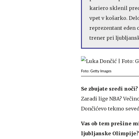
kariero sklenil pred
vpet v košarko. Del
reprezentant eden 
trener pri ljubljans
Foto: Getty Images
Se zbujate sredi noči?
Zaradi lige NBA? Večino
Dončićevo tekmo seved
Vas ob tem prešine mis
ljubljanske Olimpije?