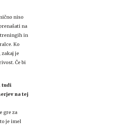
hnično niso
prenašati na
 treningih in
ralce. Ko
 zakaj je
ivost. Če bi
 tudi
erjev na tej
Ne gre za
to je imel