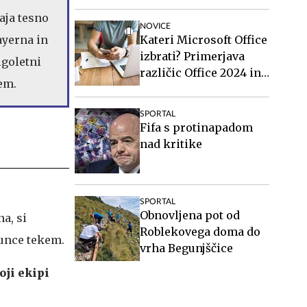
aja tesno
NOVICE
ayerna in
Kateri Microsoft Office
izbrati? Primerjava
lgoletni
različic Office 2024 in
em.
Office 2021.
SPORTAL
Fifa s protinapadom
nad kritike
SPORTAL
Obnovljena pot od
a, si
Roblekovega doma do
unce tekem.
vrha Begunjščice
oji ekipi