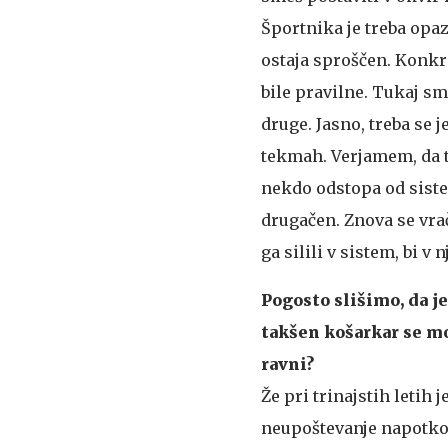
Športnika je treba opazo
ostaja sproščen. Konkre
bile pravilne. Tukaj s
druge. Jasno, treba se 
tekmah. Verjamem, da tr
nekdo odstopa od siste
drugačen. Znova se vra
ga silili v sistem, bi v 
Pogosto slišimo, da je
takšen košarkar se mo
ravni?
Že pri trinajstih letih 
neupoštevanje napotkov