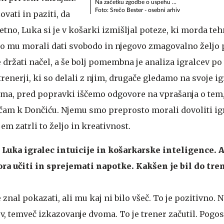
Na začetku zgodbe o uspehu ...
Foto: Srečo Bester - osebni arhiv
vati in paziti, da
tno, Luka si je v košarki izmišljal poteze, ki morda te
mo mu morali dati svobodo in njegovo zmagovalno željo 
je držati načel, a še bolj pomembna je analiza igralcev po
enerji, ki so delali z njim, drugače gledamo na svoje ig
ma, pred popravki iščemo odgovore na vprašanja o tem,
čam k Dončiću. Njemu smo preprosto morali dovoliti igr
njem zatrli to željo in kreativnost.
 Luka igralec intuicije in košarkarske inteligence. A
ra učiti in sprejemati napotke. Kakšen je bil do tren
je znal pokazati, ali mu kaj ni bilo všeč. To je pozitivno. 
, temveč izkazovanje dvoma. To je trener začutil. Pogos