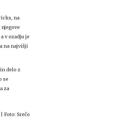
ricks, na
a njegove
a v ozadju je
a na najvišji
in delo z
o se
a za