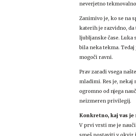
neverjetno tekmovalno
Zanimivo je, ko se na 
katerih je razvidno, d
ljubljanske čase. Luka 
bila neka tekma. Tedaj j
mogoči ravni.
Prav zaradi vsega našt
mladimi. Res je, nekaj
ogromno od njega naučil
neizmeren privilegij.
Konkretno, kaj vas je
V prvi vrsti me je nauči
smeš postaviti v okvir i