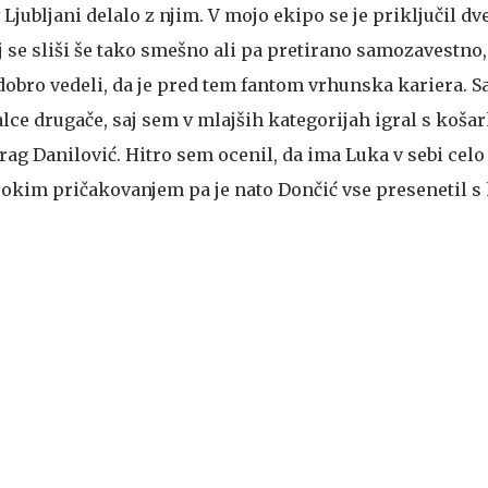
 Ljubljani delalo z njim. V mojo ekipo se je priključil dve
 se sliši še tako smešno ali pa pretirano samozavestno,
 dobro vedeli, da je pred tem fantom vrhunska kariera. 
lce drugače, saj sem v mlajših kategorijah igral s košark
ag Danilović. Hitro sem ocenil, da ima Luka v sebi celo
sokim pričakovanjem pa je nato Dončić vse presenetil s 