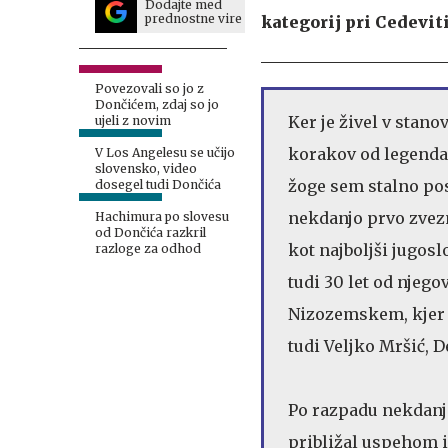
Dodajte med
prednostne vire
kategorij pri Cedeviti
Povezovali so jo z
Dončićem, zdaj so jo
Ker je živel v stano
ujeli z novim
korakov od legendar
V Los Angelesu se učijo
slovensko, video
žoge sem stalno posl
dosegel tudi Dončića
nekdanjo prvo zvez
Hachimura po slovesu
od Dončića razkril
kot najboljši jugos
razloge za odhod
tudi 30 let od nje
Nizozemskem, kjer 
tudi Veljko Mršić, 
Po razpadu nekdanje
približal uspehom iz