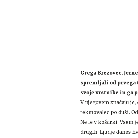
Grega Brezovec, Jerne
spremljali od prvega t
svoje vrstnike in ga p
V njegovem značaju je, d
tekmovalec po duši. Odl
Ne le v košarki. Vsem je
drugih. Ljudje danes hv