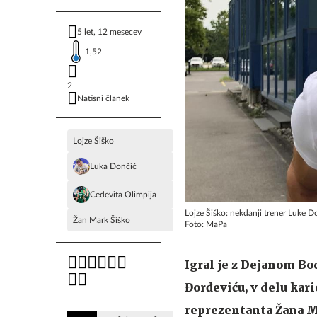
5 let, 12 mesecev
1,52
2
Natisni članek
Lojze Šiško
Luka Dončić
Cedevita Olimpija
Lojze Šiško: nekdanji trener Luke 
Žan Mark Šiško
Foto: MaPa
Igral je z Dejanom Bo
Đorđeviću, v delu kar
reprezentanta Žana Ma