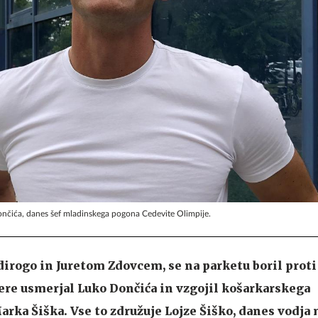
Dončića, danes šef mladinskega pogona Cedevite Olimpije.
dirogo in Juretom Zdovcem, se na parketu boril prot
iere usmerjal Luko Dončića in vzgojil košarkarskega
rka Šiška. Vse to združuje Lojze Šiško, danes vodja 