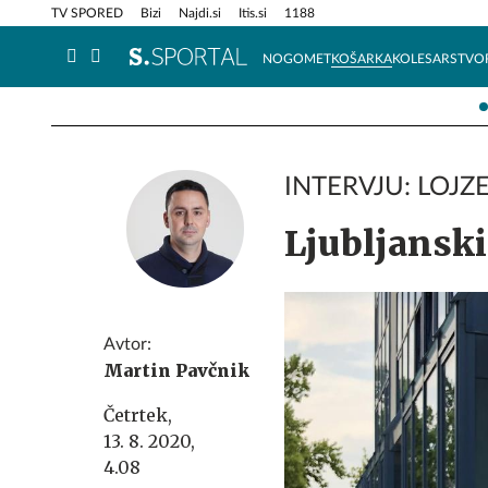
Info in obvestila
Tehnik
TV SPORED
Bizi
Najdi.si
Itis.si
1188
NOGOMET
KOŠARKA
KOLESARSTVO
INTERVJU: LOJZ
Ljubljanski 
Avtor:
Martin Pavčnik
Četrtek,
13. 8. 2020,
4.08