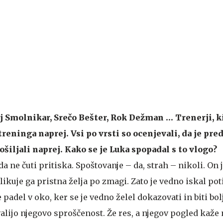
j Smolnikar, Srečo Bešter, Rok Dežman … Trenerji, ki
reninga naprej. Vsi po vrsti so ocenjevali, da je pre
ošiljali naprej. Kako se je Luka spopadal s to vlogo?
a ne čuti pritiska. Spoštovanje – da, strah – nikoli. On 
ikuje ga pristna želja po zmagi. Zato je vedno iskal pot
 padel v oko, ker se je vedno želel dokazovati in biti bol
alijo njegovo sproščenost. Že res, a njegov pogled kaže 