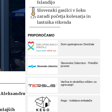
Islandijo
Slovenski gasilci v šoku
zaradi početja kolesarja in
5,29
lastnika vikenda
i Aleksandru
mlajših