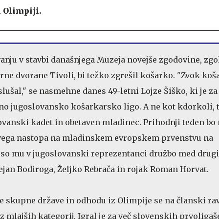
 Olimpiji.
vanju v stavbi današnjega Muzeja novejše zgodovine, zgol
ne dvorane Tivoli, bi težko zgrešil košarko. "Zvok ko
ušal," se nasmehne danes 49-letni Lojze Šiško, ki je za 
no jugoslovansko košarkarsko ligo. A ne kot kdorkoli,
lovanski kadet in obetaven mladinec. Prihodnji teden bo
govega nastopa na mladinskem evropskem prvenstvu na
so mu v jugoslovanski reprezentanci družbo med drugi
Dejan Bodiroga, Željko Rebrača in rojak Roman Horvat.
 skupne države in odhodu iz Olimpije se na članski rav
 mlajših kategorij. Igral je za več slovenskih prvoligaš