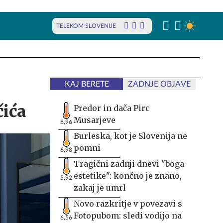
TELEKOM SLOVENIJE
KAJ BERETE
ZADNJE OBJAVE
čića
Predor in dača Pirc
Musarjeve
8,96
Burleska, kot je Slovenija ne
pomni
6,98
Tragični zadnji dnevi "boga
estetike": končno je znano,
5,92
zakaj je umrl
Novo razkritje v povezavi s
Fotopubom: sledi vodijo na
6,56