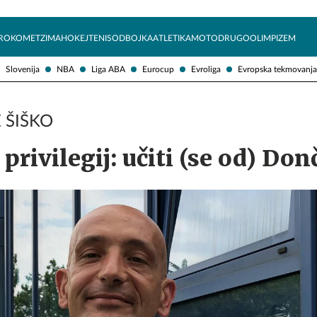
Želite prejemati e-novice?
Uživajmo pametno
ROKOMET
ZIMA
HOKEJ
TENIS
ODBOJKA
ATLETIKA
MOTO
DRUGO
OLIMPIZEM
Slovenija
NBA
Liga ABA
Eurocup
Evroliga
Evropska tekmovanja
E ŠIŠKO
privilegij: učiti (se od) Don