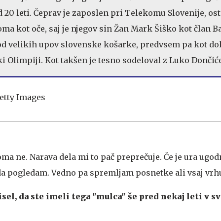
 20 leti. Čeprav je zaposlen pri Telekomu Slovenije, ost
oma kot oče, saj je njegov sin Žan Mark Šiško kot član B
od velikih upov slovenske košarke, predvsem pa kot do
ki Olimpiji. Kot takšen je tesno sodeloval z Luko Dončić
ma ne. Narava dela mi to pač preprečuje. Če je ura ugodn
a pogledam. Vedno pa spremljam posnetke ali vsaj vrh
el, da ste imeli tega "mulca" še pred nekaj leti v sv