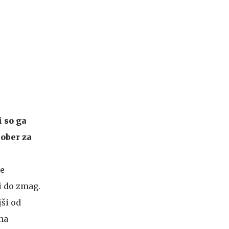
 so ga
dober za
je
i do zmag.
jši od
na