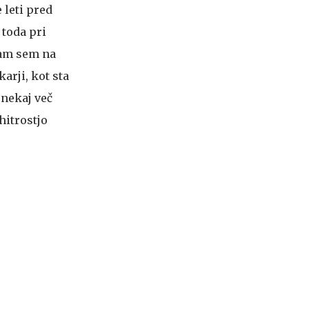
 leti pred
 toda pri
Sam sem na
arji, kot sta
 nekaj več
hitrostjo