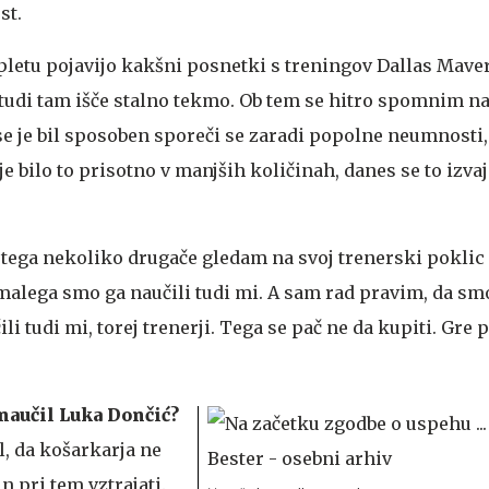
st.
spletu pojavijo kakšni posnetki s treningov Dallas Mave
a tudi tam išče stalno tekmo. Ob tem se hitro spomnim n
se je bil sposoben sporeči se zaradi popolne neumnosti, 
e bilo to prisotno v manjših količinah, danes se to izvaj
etega nekoliko drugače gledam na svoj trenerski poklic 
 malega smo ga naučili tudi mi. A sam rad pravim, da sm
i tudi mi, torej trenerji. Tega se pač ne da kupiti. Gre p
 naučil Luka Dončić?
l, da košarkarja ne
n pri tem vztrajati.