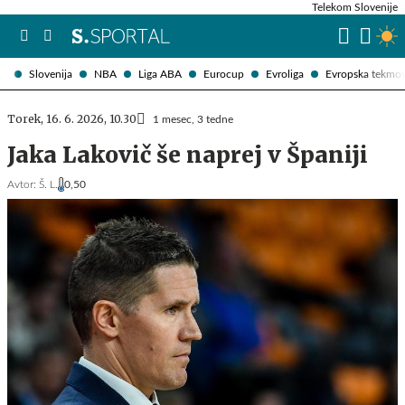
Telekom Slovenije
Slovenija
NBA
Liga ABA
Eurocup
Evroliga
Evropska tekmo
Torek, 16. 6. 2026, 10.30
1 mesec, 3 tedne
Jaka Lakovič še naprej v Španiji
Avtor:
Š. L.
0,50