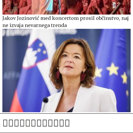
Jakov Jozinović med koncertom prosil občinstvo, naj
ne izvaja nevarnega trenda
Več članic EU kritičnih zaradi postopka imenovanja
visoke predstavnice za Sahel