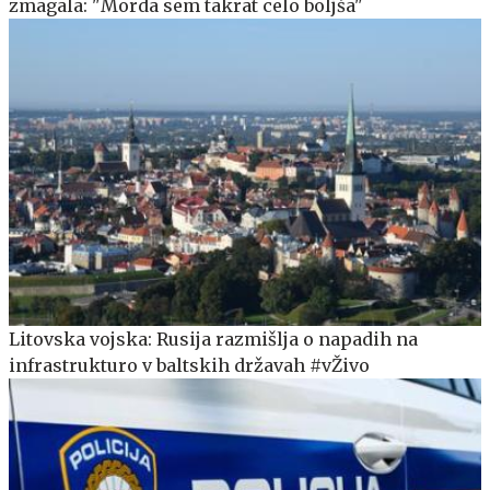
zmagala: "Morda sem takrat celo boljša"
Litovska vojska: Rusija razmišlja o napadih na
infrastrukturo v baltskih državah #vŽivo