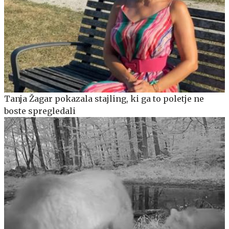
Tanja Žagar pokazala stajling, ki ga to poletje ne
boste spregledali