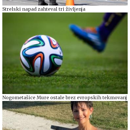
Strelski napad zahteval tri življenja
Nogometašice Mure ostale brez evropskih tekmovanj