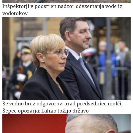
Inšpektorji v poostren nadzor odvzemanja vode iz
vodotokov
Še vedno brez odgovorov: urad predsednice molči,
Šepec opozarja: Lahko tožijo državo