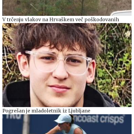
V trčenju vlakov na Hrvaškem več poškodovanih
Pogrešan je mladoletnik iz Ljubljane