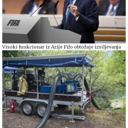
Visoki funkcionar iz Azije Fifo obtožuje izsiljevanja