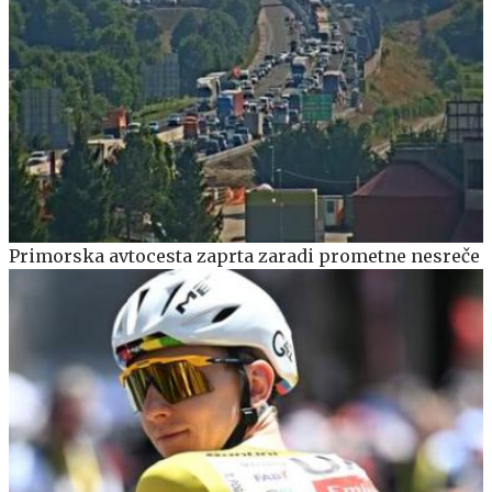
Primorska avtocesta zaprta zaradi prometne nesreče