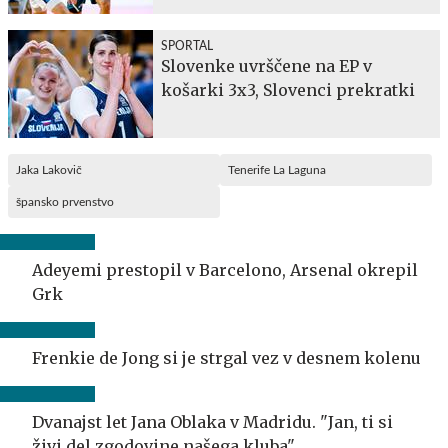
SPORTAL
Slovenke uvrščene na EP v
košarki 3x3, Slovenci prekratki
Jaka Lakovič
Tenerife La Laguna
špansko prvenstvo
Adeyemi prestopil v Barcelono, Arsenal okrepil
Grk
Frenkie de Jong si je strgal vez v desnem kolenu
Dvanajst let Jana Oblaka v Madridu. "Jan, ti si
živi del zgodovine našega kluba".