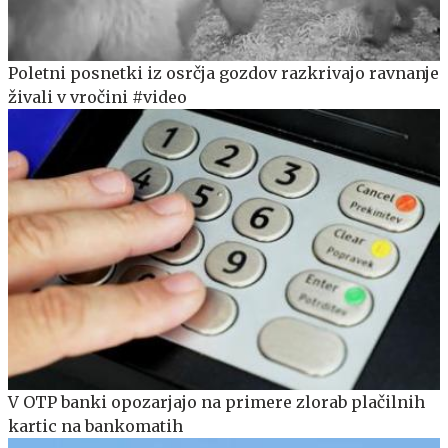
Poletni posnetki iz osrčja gozdov razkrivajo ravnanje
živali v vročini #video
V OTP banki opozarjajo na primere zlorab plačilnih
kartic na bankomatih