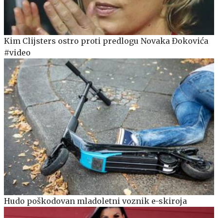
Kim Clijsters ostro proti predlogu Novaka Đokovića
#video
Hudo poškodovan mladoletni voznik e-skiroja