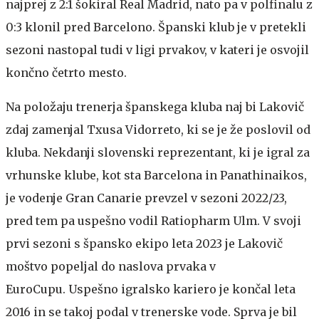
najprej z 2:1 šokiral Real Madrid, nato pa v polfinalu z
0:3 klonil pred Barcelono. Španski klub je v pretekli
sezoni nastopal tudi v ligi prvakov, v kateri je osvojil
končno četrto mesto.
Na položaju trenerja španskega kluba naj bi Lakovič
zdaj zamenjal Txusa Vidorreto, ki se je že poslovil od
kluba. Nekdanji slovenski reprezentant, ki je igral za
vrhunske klube, kot sta Barcelona in Panathinaikos,
je vodenje Gran Canarie prevzel v sezoni 2022/23,
pred tem pa uspešno vodil Ratiopharm Ulm. V svoji
prvi sezoni s špansko ekipo leta 2023 je Lakovič
moštvo popeljal do naslova prvaka v
EuroCupu. Uspešno igralsko kariero je končal leta
2016 in se takoj podal v trenerske vode. Sprva je bil