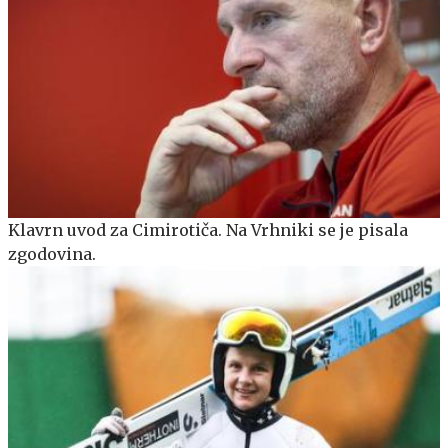
Klavrn uvod za Cimirotiča. Na Vrhniki se je pisala
zgodovina.