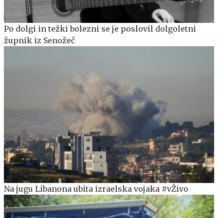
Po dolgi in težki bolezni se je poslovil dolgoletni
župnik iz Senožeč
Na jugu Libanona ubita izraelska vojaka #vŽivo