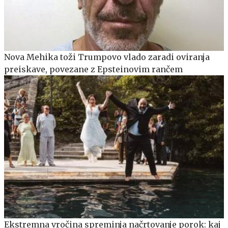
Nova Mehika toži Trumpovo vlado zaradi oviranja
preiskave, povezane z Epsteinovim rančem
Ekstremna vročina spreminja načrtovanje porok: kaj