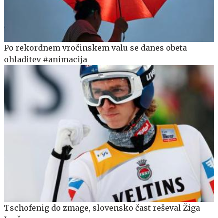
Po rekordnem vročinskem valu se danes obeta
ohladitev #animacija
Tschofenig do zmage, slovensko čast reševal Žiga