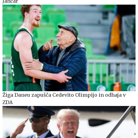
Jančar
Žiga Daneu zapušča Cedevito Olimpijo in odhaja v
ZDA