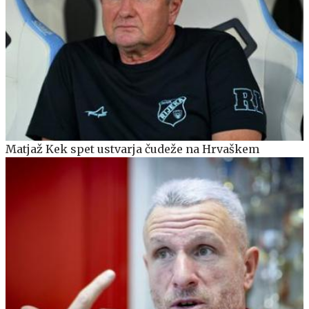
Matjaž Kek spet ustvarja čudeže na Hrvaškem