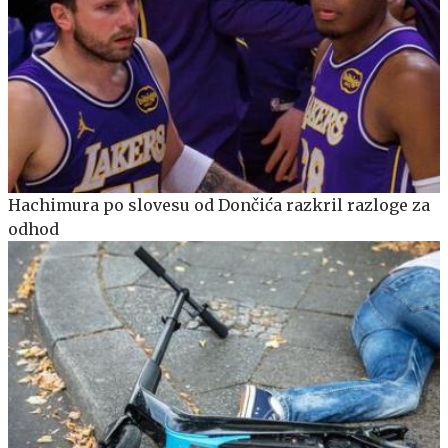
Hachimura po slovesu od Dončića razkril razloge za
odhod