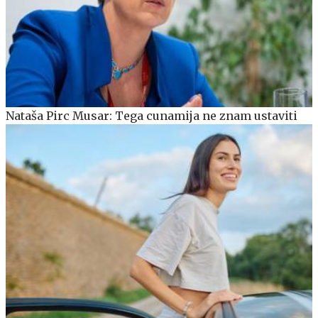
Nataša Pirc Musar: Tega cunamija ne znam ustaviti