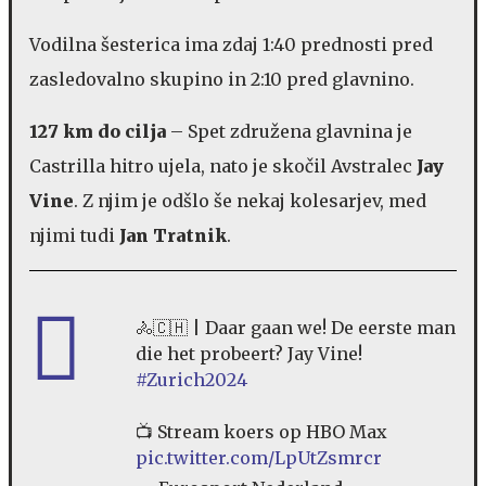
Vodilna šesterica ima zdaj 1:40 prednosti pred
zasledovalno skupino in 2:10 pred glavnino.
127 km do cilja
– Spet združena glavnina je
Castrilla hitro ujela, nato je skočil Avstralec
Jay
Vine
. Z njim je odšlo še nekaj kolesarjev, med
njimi tudi
Jan Tratnik
.
🚴🇨🇭 | Daar gaan we! De eerste man
die het probeert? Jay Vine!
#Zurich2024
📺 Stream koers op HBO Max
pic.twitter.com/LpUtZsmrcr