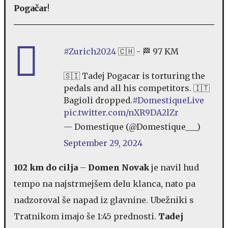
Pogačar
!
#Zurich2024
🇨🇭 - 🏁 97 KM
🇸🇮 Tadej Pogacar is torturing the
pedals and all his competitors. 🇮🇹
Bagioli dropped.
#DomestiqueLive
pic.twitter.com/nXR9DA2lZr
— Domestique (@Domestique___)
September 29, 2024
102 km do cilja
–
Domen Novak
je navil hud
tempo na najstrmejšem delu klanca, nato pa
nadzoroval še napad iz glavnine. Ubežniki s
Tratnikom imajo še 1:45 prednosti.
Tadej