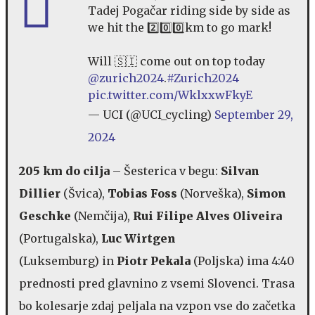
Tadej Pogačar riding side by side as
we hit the 2️⃣0️⃣0️⃣km to go mark!
Will 🇸🇮 come out on top today
@zurich2024
.
#Zurich2024
pic.twitter.com/WklxxwFkyE
— UCI (@UCI_cycling)
September 29,
2024
205 km do cilja
– Šesterica v begu:
Silvan
Dillier
(Švica),
Tobias Foss
(Norveška),
Simon
Geschke
(Nemčija),
Rui Filipe Alves Oliveira
(Portugalska),
Luc Wirtgen
(Luksemburg) in
Piotr Pekala
(Poljska) ima 4:40
prednosti pred glavnino z vsemi Slovenci. Trasa
bo kolesarje zdaj peljala na vzpon vse do začetka