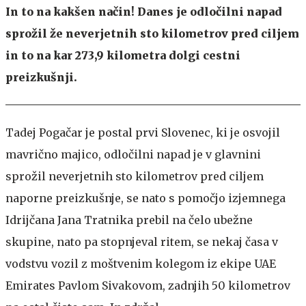
In to na kakšen način! Danes je odločilni napad
sprožil že neverjetnih sto kilometrov pred ciljem
in to na kar 273,9 kilometra dolgi cestni
preizkušnji.
Tadej Pogačar je postal prvi Slovenec, ki je osvojil
mavrično majico, odločilni napad je v glavnini
sprožil neverjetnih sto kilometrov pred ciljem
naporne preizkušnje, se nato s pomočjo izjemnega
Idrijčana Jana Tratnika prebil na čelo ubežne
skupine, nato pa stopnjeval ritem, se nekaj časa v
vodstvu vozil z moštvenim kolegom iz ekipe UAE
Emirates Pavlom Sivakovom, zadnjih 50 kilometrov