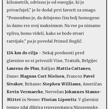
kilometrih, odvisno je od energije, ki jo
privarčuješ," je še dodal prvi favorit za zmago.
"Pomembno je, da delujemo čim bolj homogeno
in damo res svoj maksimum. Na vse pa nimamo
vpliva, bomo videli, kako se bodo stvari
razvijale," pa je povedal Primož Roglič.
124 km do cilja
– Nekaj prednosti pred
glavnino so si privozili Vine, Tratnik, Belgijec
Laurens de Plus
, Italijan
Mattia Cattaneo
,
Danec
Magnus Cort Nielsen
, Francoz
Pavel
Sivakov
, Britanec
Stephen Williams
, Američan
Kevin Vermaerke
, Norvežan
Johannes Staune-
Mittet
in Nemec
Florian Lipowitz
. V glavnini
tempo zdaj diktira reprezentanca Nizozemske.