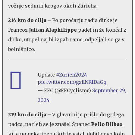
vožnje sedmih krogov okoli Züricha.
214 km do cilja
– Po poročanju radia dirke je
Francoz
Julian Alaphilippe
padel in že končal z
dirko, utrpel naj bi izpah rame, odpeljali so ga v
bolnišnico.
Update
#Zurich2024
pic.twitter.com/gzENRlDaGq
— FFC (@FFCyclisme)
September 29,
2024
219 km do cilja
– V glavnini je prišlo do grdega
padca, na tleh se je znašel Španec
Pello Bilbao
,
ki je po nekaj trenutkih le vstal, dobil novo kolo