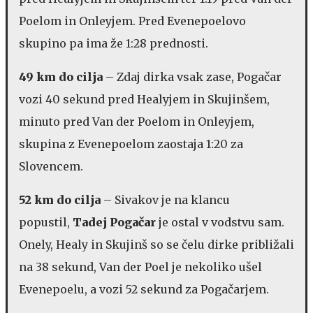
Poelom in Onleyjem. Pred Evenepoelovo
skupino pa ima že 1:28 prednosti.
49 km do cilja
– Zdaj dirka vsak zase, Pogačar
vozi 40 sekund pred Healyjem in Skujinšem,
minuto pred Van der Poelom in Onleyjem,
skupina z Evenepoelom zaostaja 1:20 za
Slovencem.
52 km do cilja
– Sivakov je na klancu
popustil,
Tadej Pogačar
je ostal v vodstvu sam.
Onely, Healy in Skujinš so se čelu dirke približali
na 38 sekund, Van der Poel je nekoliko ušel
Evenepoelu, a vozi 52 sekund za Pogačarjem.