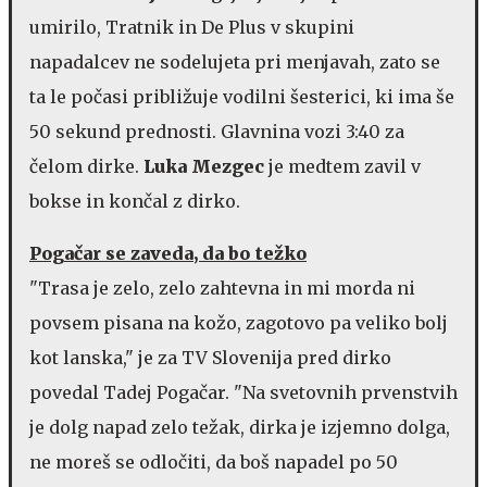
umirilo, Tratnik in De Plus v skupini
napadalcev ne sodelujeta pri menjavah, zato se
ta le počasi približuje vodilni šesterici, ki ima še
50 sekund prednosti. Glavnina vozi 3:40 za
čelom dirke.
Luka Mezgec
je medtem zavil v
bokse in končal z dirko.
Pogačar se zaveda, da bo težko
"Trasa je zelo, zelo zahtevna in mi morda ni
povsem pisana na kožo, zagotovo pa veliko bolj
kot lanska," je za TV Slovenija pred dirko
povedal Tadej Pogačar. "Na svetovnih prvenstvih
je dolg napad zelo težak, dirka je izjemno dolga,
ne moreš se odločiti, da boš napadel po 50