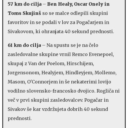
57 km do cilja
–
Ben Healy, Oscar Onely in
Toms Skujinš
so se malce odlepili skupini
favoritov in se podali v lov za Pogačarjem in
Sivakovom, ki ohranjata 40 sekund prednosti.
61 km do cilja
– Na spustu se je na čelo
zasledovalne skupine vrnil Remco Evenepoel,
skupaj z Van der Poelom, Hirschijem,
Jorgensonom, Healyjem, Hindleyjem, Mollemo,
Masom, O'Connorjem in še nekaterimi lovijo
vodilno slovensko-francosko dvojico. Rogliča ni
več v prvi skupini zasledovalcev. Pogačar in
Sivakov še kar vzdržujeta dobrih 40 sekund
prednosti.