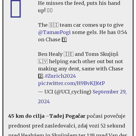
He misses the feed, puts his hand
up! 🙋‍♂️
The 🇸🇮 team car comes up to give
@TamauPogi
some gels. He has 0:54
on Chase 1️⃣
Ben Healy 🇮🇪 and Toms Skujiņš
🇱🇻 helping each other out but not
making any dent, same with Chase
2️⃣.
#Zurich2024
pic.twitter.com/H9BvKJJ6tP
— UCI (@UCI_cycling)
September 29,
2024
45 km do cilja
–
Tadej Pogačar
počasi povečuje
prednost pred zasledovalci, zdaj vozi 52 sekund
pred Healyjem in Skujinšem ter 1:19 pred Van der