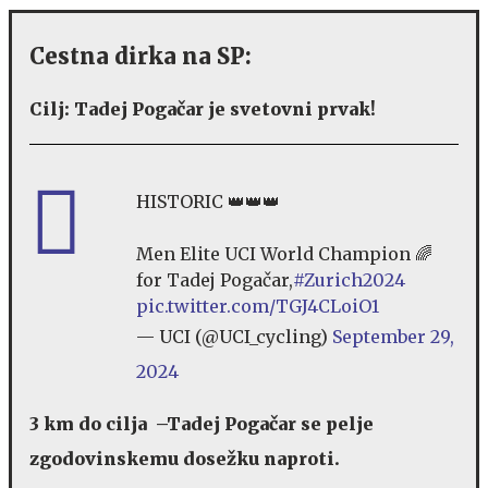
Cestna dirka na SP:
Cilj: Tadej Pogačar je svetovni prvak!
HISTORIC 👑👑👑
Men Elite UCI World Champion 🌈
for Tadej Pogačar,
#Zurich2024
pic.twitter.com/TGJ4CLoiO1
— UCI (@UCI_cycling)
September 29,
2024
3 km do cilja
–Tadej Pogačar se pelje
zgodovinskemu dosežku naproti.