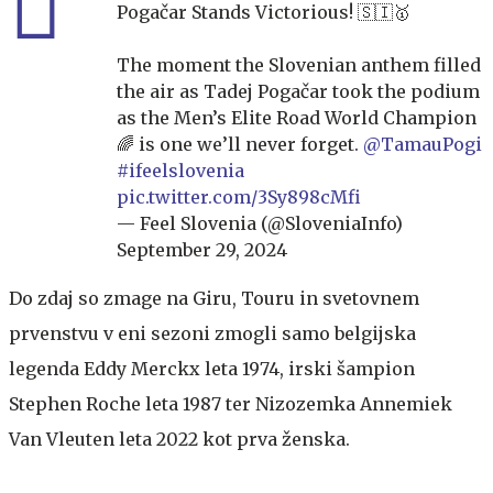
Pogačar Stands Victorious! 🇸🇮🥇
The moment the Slovenian anthem filled
the air as Tadej Pogačar took the podium
as the Men’s Elite Road World Champion
🌈 is one we’ll never forget.
@TamauPogi
#ifeelslovenia
pic.twitter.com/3Sy898cMfi
— Feel Slovenia (@SloveniaInfo)
September 29, 2024
Do zdaj so zmage na Giru, Touru in svetovnem
prvenstvu v eni sezoni zmogli samo belgijska
legenda Eddy Merckx leta 1974, irski šampion
Stephen Roche leta 1987 ter Nizozemka Annemiek
Van Vleuten leta 2022 kot prva ženska.