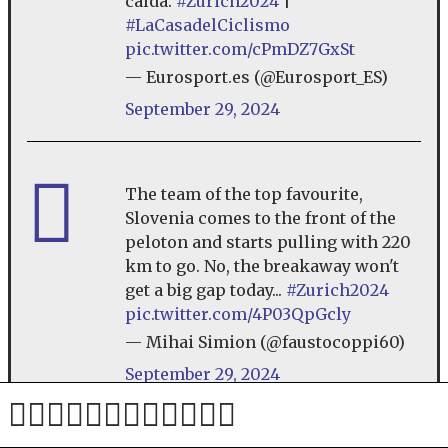
caída.
#Zurich2024
|
#LaCasadelCiclismo
pic.twitter.com/cPmDZ7GxSt
— Eurosport.es (@Eurosport_ES)
September 29, 2024
The team of the top favourite,
Slovenia comes to the front of the
peloton and starts pulling with 220
km to go. No, the breakaway won't
get a big gap today...
#Zurich2024
pic.twitter.com/4P03QpGcly
— Mihai Simion (@faustocoppi60)
September 29, 2024
228 km do cilja
– Kolesarji so opravili s krajšim