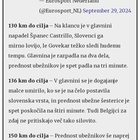
— Eurosport Nederland
(@Eurosport_NL)
September 29, 2024
130 km do cilja
– Na klancu je v glavnini
napadel Španec Castrillo, Slovenci ga
mirno lovijo, le Govekar težko sledi hudemu
tempu. Glavnina je razpadla na dva dela,
prednost ubežnikov je spet padla na tri minute.
136 km do cilja
– V glavnini se je dogajanje
malce umirilo, ko se je na čelo postavila
slovenska vrsta, in prednost ubežne šesterice je
spet poskočila na štiri minute. Tudi Belgijci za
zdaj ne pritiskajo več tako silovito.
150 km do cilja
– Prednost ubežnikov še naprej