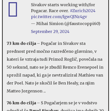
Sivakov starts working with/for
Pogacar. Race over.
#Zurich2024
pic.twitter.com/fgwQINz4gv
— Mihai Simion (@faustocoppi60)
September 29, 2024
73 km do cilja
– Pogačar in Sivakov sta
prednost pred močno razredčeno glavnino, v
kateri še vztraja tudi Primož Roglič, povečala na
50 sekund, nato se je zbudil Remco Evenepoel in
sprožil napad, ki ga je nevtraliziral Mathieu van
der Poel. Nato je skočil še Ben Healy, za njim
Matteo Jorgenson ...
76 km do cilja
– S Pogačarjem se je v vodstvo
odpeljal še
Pavel Sivakov
, dvojica ima dobrih 20