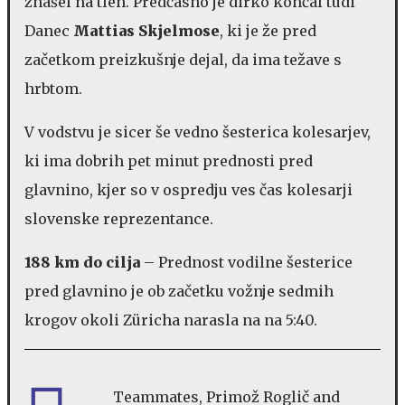
znašel na tleh. Predčasno je dirko končal tudi
Danec
Mattias Skjelmose
, ki je že pred
začetkom preizkušnje dejal, da ima težave s
hrbtom.
V vodstvu je sicer še vedno šesterica kolesarjev,
ki ima dobrih pet minut prednosti pred
glavnino, kjer so v ospredju ves čas kolesarji
slovenske reprezentance.
188 km do cilja
– Prednost vodilne šesterice
pred glavnino je ob začetku vožnje sedmih
krogov okoli Züricha narasla na na 5:40.
Teammates, Primož Roglič and