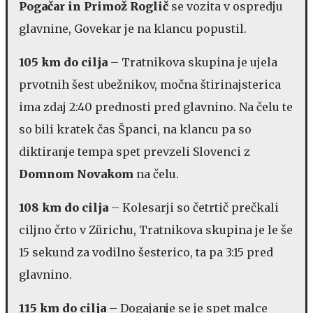
Pogačar in Primož Roglič
se vozita v ospredju
glavnine, Govekar je na klancu popustil.
105 km do cilja
– Tratnikova skupina je ujela
prvotnih šest ubežnikov, močna štirinajsterica
ima zdaj 2:40 prednosti pred glavnino. Na čelu te
so bili kratek čas Španci, na klancu pa so
diktiranje tempa spet prevzeli Slovenci z
Domnom Novakom
na čelu.
108 km do cilja
– Kolesarji so četrtič prečkali
ciljno črto v Zürichu, Tratnikova skupina je le še
15 sekund za vodilno šesterico, ta pa 3:15 pred
glavnino.
115 km do cilja
– Dogajanje se je spet malce