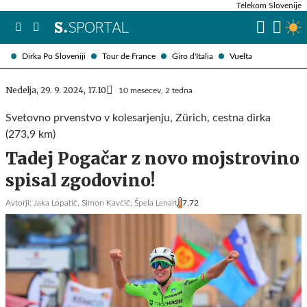
Telekom Slovenije
Dirka Po Sloveniji
Tour de France
Giro d'Italia
Vuelta
Nedelja, 29. 9. 2024, 17.10
10 mesecev, 2 tedna
Svetovno prvenstvo v kolesarjenju, Zürich, cestna dirka
(273,9 km)
Tadej Pogačar z novo mojstrovino
spisal zgodovino!
Avtorji:
Jaka Lopatič,
Simon Kavčič,
Špela Lenart
7,72