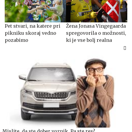
Pet stvari, na katere pri
Žena Jonasa Vingegaarda
pikniku skoraj vedno
spregovorila o možnosti,
pozabimo
ki je vse bolj realna
Mislite, da ste dober voznik. Pa ste res?