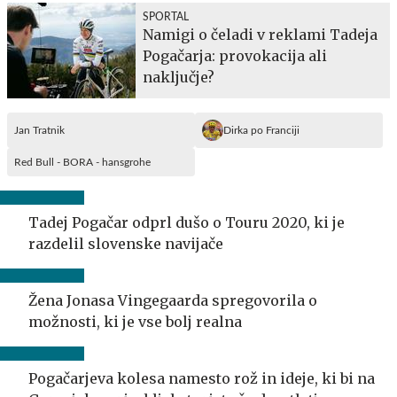
SPORTAL
Namigi o čeladi v reklami Tadeja
Pogačarja: provokacija ali
naključje?
Jan Tratnik
Dirka po Franciji
Red Bull - BORA - hansgrohe
Tadej Pogačar odprl dušo o Touru 2020, ki je
razdelil slovenske navijače
Žena Jonasa Vingegaarda spregovorila o
možnosti, ki je vse bolj realna
Pogačarjeva kolesa namesto rož in ideje, ki bi na