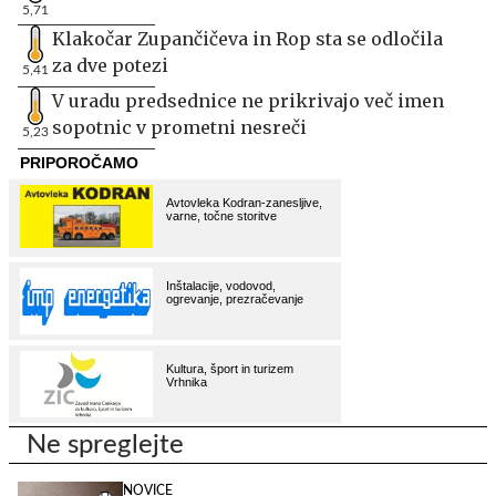
5,71
Klakočar Zupančičeva in Rop sta se odločila
za dve potezi
5,41
V uradu predsednice ne prikrivajo več imen
sopotnic v prometni nesreči
5,23
Ne spreglejte
NOVICE