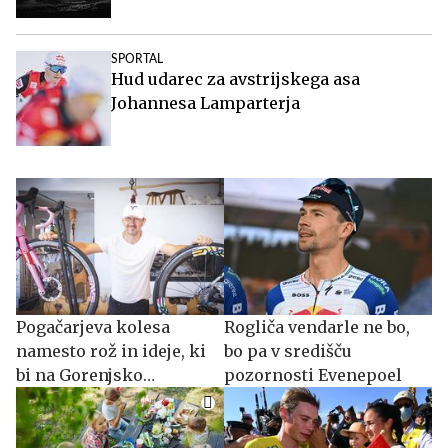
SPORTAL
Hud udarec za avstrijskega asa
Johannesa Lamparterja
Pogačarjeva kolesa
Rogliča vendarle ne bo,
namesto rož in ideje, ki
bo pa v središču
bi na Gorenjsko
pozornosti Evenepoel
privabljale turiste še
desetletja