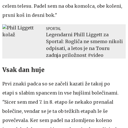
celem telesu. Padel sem na oba komolca, obe koleni,
prsni koš in desni bok."
SPORTAL
Legendarni Phill Liggett za
Sportal: Rogliča ne smemo nikoli
odpisati, a letos je na Touru
zadnja priložnost #video
Vsak dan huje
Prvi znaki padca so se začeli kazati že takoj po
etapi s slabim spancem in vse hujšimi bolečinami.
"Sicer sem med 7. in 8. etapo še nekako prenašal
bolečine, vendar se je ta ob težkih etapah le še
povečevala. Ker sem padel na zlomljeno koleno