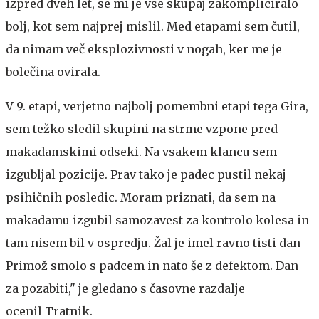
izpred dveh let, se mi je vse skupaj zakompliciralo
bolj, kot sem najprej mislil. Med etapami sem čutil,
da nimam več eksplozivnosti v nogah, ker me je
bolečina ovirala.
V 9. etapi, verjetno najbolj pomembni etapi tega Gira,
sem težko sledil skupini na strme vzpone pred
makadamskimi odseki. Na vsakem klancu sem
izgubljal pozicije. Prav tako je padec pustil nekaj
psihičnih posledic. Moram priznati, da sem na
makadamu izgubil samozavest za kontrolo kolesa in
tam nisem bil v ospredju. Žal je imel ravno tisti dan
Primož smolo s padcem in nato še z defektom. Dan
za pozabiti," je gledano s časovne razdalje
ocenil Tratnik.