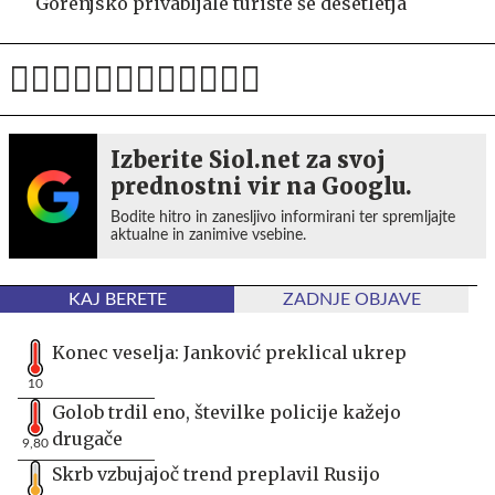
Gorenjsko privabljale turiste še desetletja
Izberite Siol.net za svoj
prednostni vir na Googlu.
Bodite hitro in zanesljivo informirani ter spremljajte
aktualne in zanimive vsebine.
KAJ BERETE
ZADNJE OBJAVE
Konec veselja: Janković preklical ukrep
10
Golob trdil eno, številke policije kažejo
drugače
9,80
Skrb vzbujajoč trend preplavil Rusijo