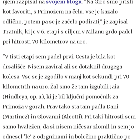
njem razpisal na
svojem blogu
. "Na Giro smo prišli
kot favoriti, s Primožem na čelu. Vse je kazalo
odlično, potem pa se je začelo podirati," je zapisal
Tratnik, ki je v 6. etapi s ciljem v Milanu grdo padel
pri hitrosti 70 kilometrov na uro.
"V tisti etapi sem padel prvi. Cesta je bila kot
drsališče. Nisem zaviral ali se dotaknil drugega
kolesa. Vse se je zgodilo v manj kot sekundi pri 70
kilometrih na uro. Žal smo že tam izgubili Jaia
(Hindleya, op. a.), ki je bil ključni pomočnik za
Primoža v gorah. Prav tako sta tam padla Dani
(Martinez) in Giovanni (Aleotti). Pri taki hitrosti sem
samo hvaležen, da si nisem ničesar zlomil in sem jo
odnesel 'le' z odrgninami in bolečino praktično po