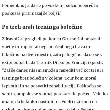
Pomembno je, da se po vsakem padcu pobereš in
poskušaš priti nazaj še boljši."
Po treh urah treninga bolečine
Zdravniški pregledi po koncu Gira so žal pokazali
vnetje infrapatelarnega maščobnega tkiva in
tekočino na dveh mestih, zato je logično, da so se v
ekipi odločili, da Tratnik Dirko po Franciji izpusti.
"Žal še danes nisem zmožen narediti več kot tri ure
treninga brez bolečin v kolenu. Tour bom moral
izpustiti in se posvetiti rehabilitaciji. Poškodba se
sanira, ampak vse skupaj poteka zelo počasi. Nekako
upam, da bi lahko nastopil na Vuelti oziroma na
dirkah od druge polovice avgusta dalje. Sedaj je