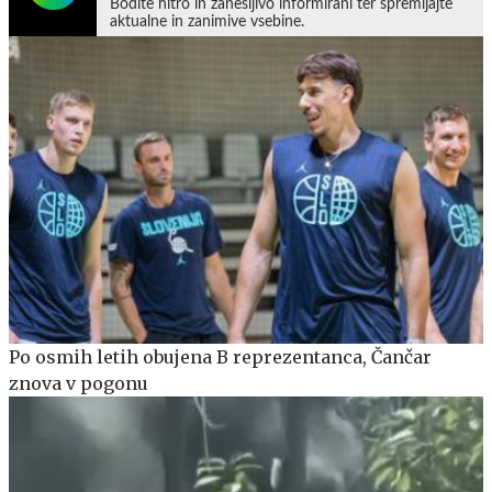
Bodite hitro in zanesljivo informirani ter spremljajte
aktualne in zanimive vsebine.
Po osmih letih obujena B reprezentanca, Čančar
znova v pogonu