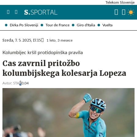
Telekom Slovenije
Dirka Po Sloveniji
Tour de France
Giro d'Italia
Vuelta
Sreda, 7. 5. 2025, 17.15
1 leto, 3 mesece
Kolumbijec kršil protidopinška pravila
Cas zavrnil pritožbo
kolumbijskega kolesarja Lopeza
Avtor:
STA
0,04