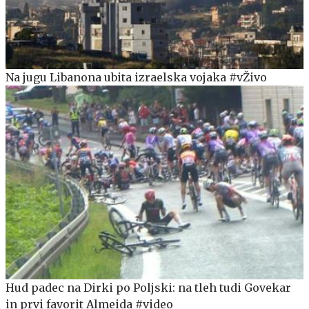
Na jugu Libanona ubita izraelska vojaka #vŽivo
Hud padec na Dirki po Poljski: na tleh tudi Govekar
in prvi favorit Almeida #video