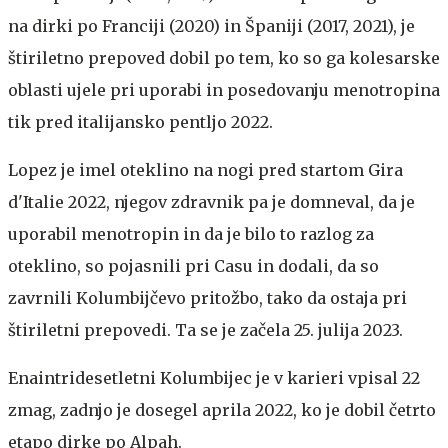
na dirki po Franciji (2020) in Španiji (2017, 2021), je
štiriletno prepoved dobil po tem, ko so ga kolesarske
oblasti ujele pri uporabi in posedovanju menotropina
tik pred italijansko pentljo 2022.
Lopez je imel oteklino na nogi pred startom Gira
d'Italie 2022, njegov zdravnik pa je domneval, da je
uporabil menotropin in da je bilo to razlog za
oteklino, so pojasnili pri Casu in dodali, da so
zavrnili Kolumbijčevo pritožbo, tako da ostaja pri
štiriletni prepovedi. Ta se je začela 25. julija 2023.
Enaintridesetletni Kolumbijec je v karieri vpisal 22
zmag, zadnjo je dosegel aprila 2022, ko je dobil četrto
etapo dirke po Alpah.