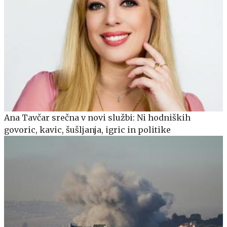
Ana Tavčar srečna v novi službi: Ni hodniških
govoric, kavic, šušljanja, igric in politike