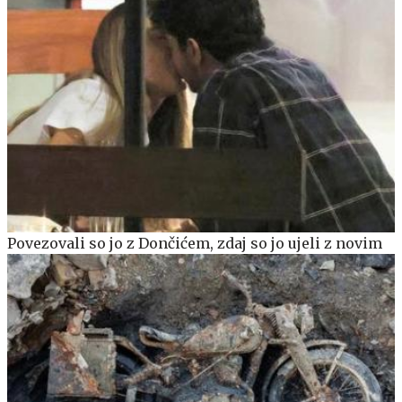
Povezovali so jo z Dončićem, zdaj so jo ujeli z novim