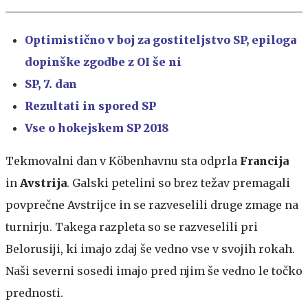
Optimistično v boj za gostiteljstvo SP, epiloga
dopinške zgodbe z OI še ni
SP, 7. dan
Rezultati in spored SP
Vse o hokejskem SP 2018
Tekmovalni dan v Köbenhavnu sta odprla
Francija
in
Avstrija
. Galski petelini so brez težav premagali
povprečne Avstrijce in se razveselili druge zmage na
turnirju. Takega razpleta so se razveselili pri
Belorusiji, ki imajo zdaj še vedno vse v svojih rokah.
Naši severni sosedi imajo pred njim še vedno le točko
prednosti.