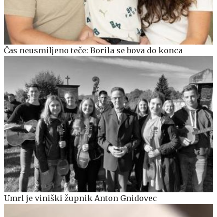
Čas neusmiljeno teče: Borila se bova do konca
Umrl je viniški župnik Anton Gnidovec