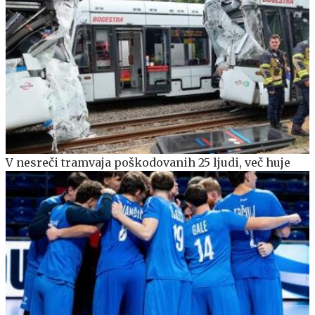
V nesreči tramvaja poškodovanih 25 ljudi, več huje