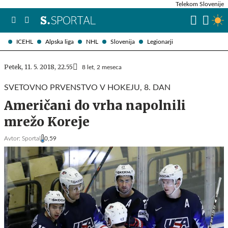
Telekom Slovenije
ICEHL
Alpska liga
NHL
Slovenija
Legionarji
Petek, 11. 5. 2018, 22.55
8 let, 2 meseca
SVETOVNO PRVENSTVO V HOKEJU, 8. DAN
Američani do vrha napolnili
mrežo Koreje
Avtor:
Sportal
0,59