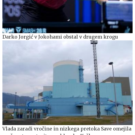
Darko Jorgić v Jokohami obstal v drugem krogu
Vlada zaradi vročine in nizkega pretoka Save omejila