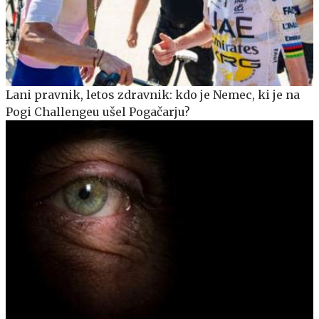
Lani pravnik, letos zdravnik: kdo je Nemec, ki je na
Pogi Challengeu ušel Pogačarju?