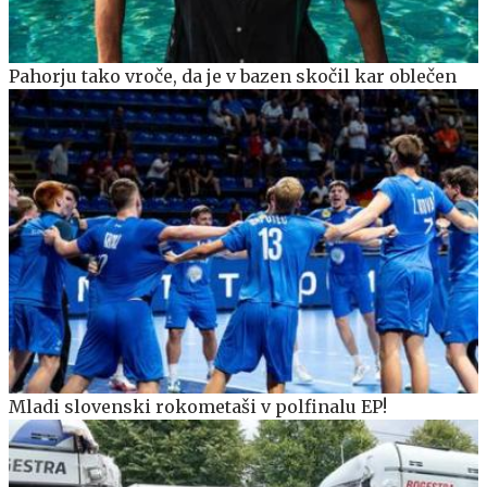
Pahorju tako vroče, da je v bazen skočil kar oblečen
Mladi slovenski rokometaši v polfinalu EP!