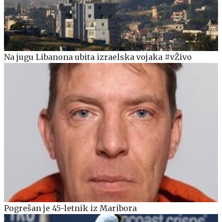
Na jugu Libanona ubita izraelska vojaka #vŽivo
Pogrešan je 45-letnik iz Maribora