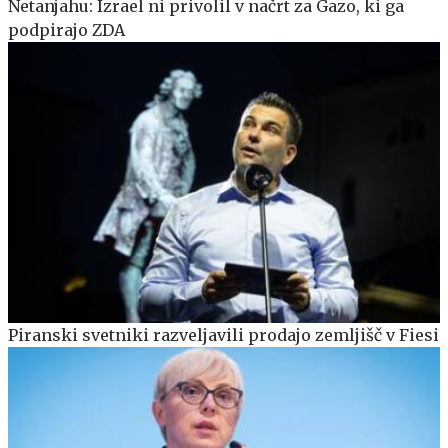
Netanjahu: Izrael ni privolil v načrt za Gazo, ki ga
podpirajo ZDA
Piranski svetniki razveljavili prodajo zemljišč v Fiesi