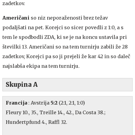
zadetkov.
Američani
so niz neporaženosti brez težav
podaljšati na pet. Korejci so sicer povedli z 1:0, a s
tem le spodbodli ZDA, ki se je na koncu ustavila pri
številki 13. Američani so na tem turnirju zabili že 28
zadetkov, Korejci pa so ji prejeli že kar 42 in so daleč
najslabša ekipa na tem turnirju.
Skupina A
Francija
: Avstrija
5:2
(2:1, 2:1, 1:0)
Fleury 10., 35., Treille 14., 42., Da Costa 38.;
Hundertpfund 4., Raffl 32.