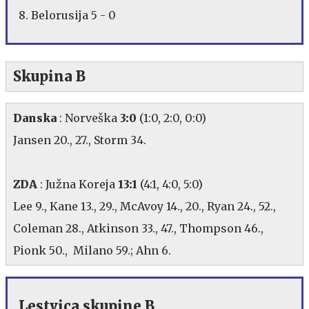
8. Belorusija 5 - 0
Skupina B
Danska
: Norveška
3:0
(1:0, 2:0, 0:0)
Jansen 20., 27., Storm 34.
ZDA
: Južna Koreja
13:1
(4:1, 4:0, 5:0)
Lee 9., Kane 13., 29., McAvoy 14., 20., Ryan 24., 52.,
Coleman 28., Atkinson 33., 47., Thompson 46.,
Pionk 50., Milano 59.; Ahn 6.
Lestvica skupine B