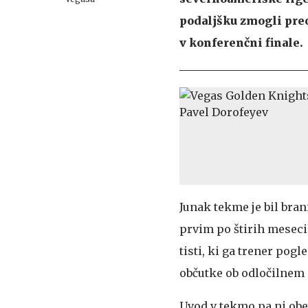
podaljšku zmogli preo
v konferenčni finale.
Junak tekme je bil bran
prvim po štirih meseci
tisti, ki ga trener pog
občutke ob odločilnem 
Uvod v tekmo pa ni obet