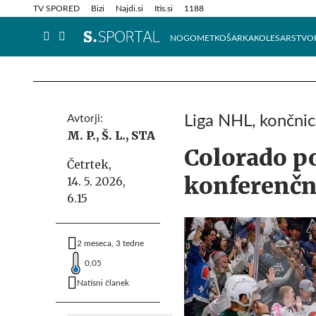
Info in obvestila
Tehnik
TV SPORED
Bizi
Najdi.si
Itis.si
1188
NOGOMET
KOŠARKA
KOLESARSTVO
Avtorji:
Liga NHL, končnic
M. P.,
Š. L.,
STA
Colorado po
Četrtek,
konferenčn
14. 5. 2026,
6.15
2 meseca, 3 tedne
0,05
Natisni članek