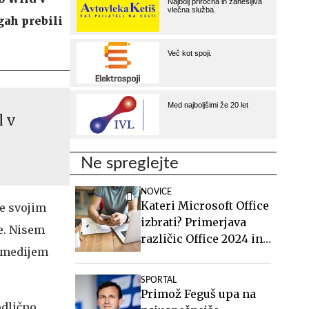
gah prebili
l v
Ne spreglejte
NOVICE
Kateri Microsoft Office
le svojim
izbrati? Primerjava
e. Nisem
različic Office 2024 in
e medijem
Office 2021.
SPORTAL
Primož Feguš upa na
odlično