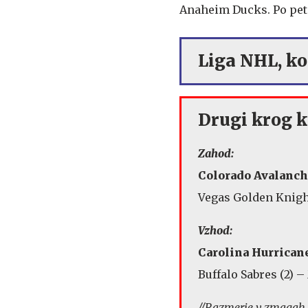
Anaheim Ducks. Po peti
Liga NHL, ko
Drugi krog k
Zahod:
Colorado Avalanch
Vegas Golden Knight
Vzhod:
Carolina Hurricane
Buffalo Sabres (2) –
//Razmerje v zmagah, i