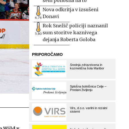
sem ponosna na to
Nova odkritja v izsušeni
Donavi
6,76
Rok Snežič policiji naznanil
sum storitve kaznivega
5,80
dejanja Roberta Goloba
o Wild v