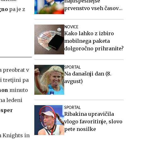
najuspešnejše
prvenstvo vseh časov
gno
pa je z
za slovensko atletiko
NOVICE
Kako lahko z izbiro
mobilnega paketa
dolgoročno prihranite?
SPORTAL
a preobrat v
Na današnji dan (8.
i tretjini pa
avgust)
non
minuto
na ledeni
SPORTAL
esper
Ribakina upravičila
vlogo favoritinje, slovo
pete nosilke
n Knights in