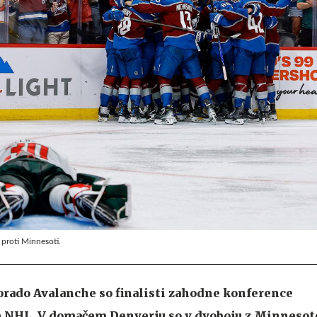
 proti Minnesoti.
orado Avalanche so finalisti zahodne konference
 NHL. V domačem Denverju so v dvoboju z Minnesot