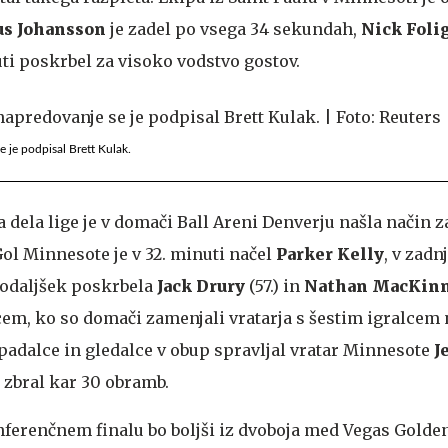
s Johansson
je zadel po vsega 34 sekundah,
Nick Foli
uti poskrbel za visoko vodstvo gostov.
 je podpisal Brett Kulak.
 dela lige je v domači Ball Areni Denverju našla način z
ol Minnesote je v 32. minuti načel
Parker Kelly
, v zadnj
 podaljšek poskrbela
Jack Drury
(57.) in
Nathan MacKin
em, ko so domači zamenjali vratarja s šestim igralcem 
apadalce in gledalce v obup spravljal vratar Minnesote
J
j zbral kar 30 obramb.
erenčnem finalu bo boljši iz dvoboja med Vegas Golde