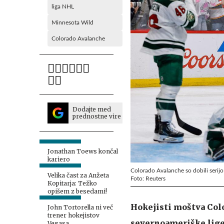
liga NHL
Minnesota Wild
Colorado Avalanche
Dodajte med
prednostne vire
Jonathan Toews končal
kariero
Colorado Avalanche so dobili serijo
Velika čast za Anžeta
Foto: Reuters
Kopitarja: Težko
opišem z besedami!
Hokejisti moštva Col
John Tortorella ni več
trener hokejistov
severnoameriške lige
Vegasa