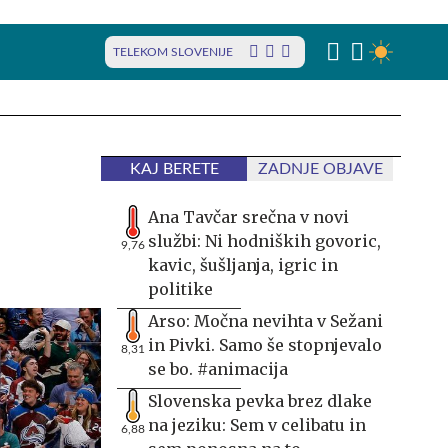
TELEKOM SLOVENIJE
KAJ BERETE
ZADNJE OBJAVE
Ana Tavčar srečna v novi
službi: Ni hodniških govoric,
9,76
kavic, šušljanja, igric in
politike
Arso: Močna nevihta v Sežani
in Pivki. Samo še stopnjevalo
8,31
se bo. #animacija
Slovenska pevka brez dlake
na jeziku: Sem v celibatu in
6,88