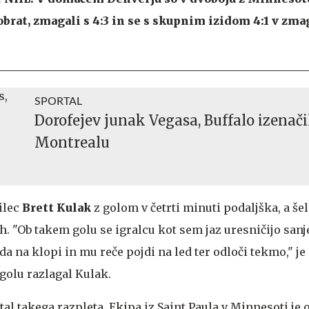
brat, zmagali s 4:3 in se s skupnim izidom 4:1 v zma
SPORTAL
Dorofejev junak Vegasa, Buffalo izenači
Montrealu
ilec
Brett Kulak
z golom v četrti minuti podaljška, a še
h. "Ob takem golu se igralcu kot sem jaz uresničijo sanj
leda na klopi in mu reče pojdi na led ter odloči tekmo," j
golu razlagal Kulak.
al takega razpleta. Ekipa iz Saint Paula v Minnesoti je 