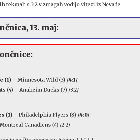
h tekmah s 3:2 v zmagah vodijo vitezi iz Nevade.
nčnica, 13. maj:
ončnice:
e (1)
– Minnesota Wild (3)
/4:1/
s (4) – Anaheim Ducks (7) /3:2/
s (1)
– Philadelphia Flyers (8)
/4:0/
 Montreal Canadiens (4) /2:2/
grajo na štiri zmage po sistemu 2-2-1-1-1.