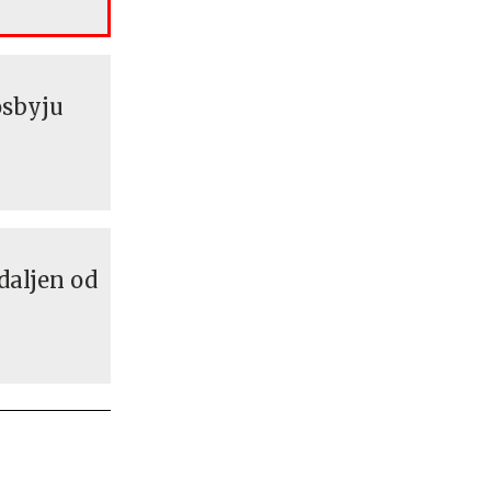
osbyju
daljen od