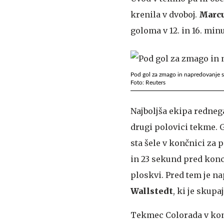
krenila v dvoboj.
Marcu
goloma v 12. in 16. min
Pod gol za zmago in napredovanje se
Foto: Reuters
Najboljša ekipa rednega
drugi polovici tekme. G
sta šele v končnici za
in 23 sekund pred konc
ploskvi. Pred tem je n
Wallstedt
, ki je skupa
Tekmec Colorada v konf