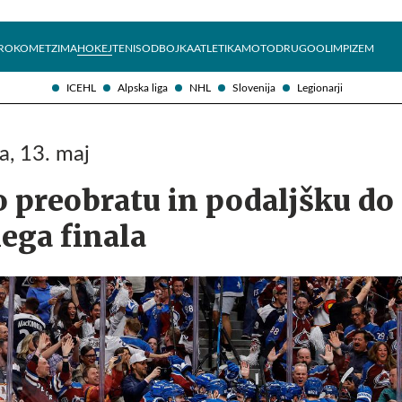
Želite prejemati e-novice?
Uživajmo pametno
ROKOMET
ZIMA
HOKEJ
TENIS
ODBOJKA
ATLETIKA
MOTO
DRUGO
OLIMPIZEM
ICEHL
Alpska liga
NHL
Slovenija
Legionarji
a, 13. maj
 preobratu in podaljšku do
ega finala