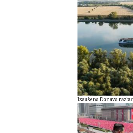
Izsušena Donava razburj